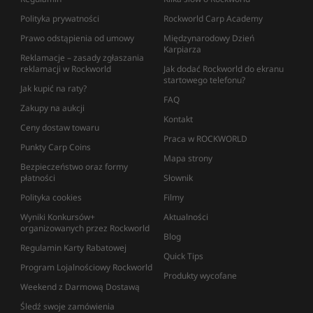
Polityka prywatności
Rockworld Carp Academy
Prawo odstąpienia od umowy
Międzynarodowy Dzień
Karpiarza
Reklamacje – zasady zgłaszania
reklamacji w Rockworld
Jak dodać Rockworld do ekranu
startowego telefonu?
Jak kupić na raty?
FAQ
Zakupy na aukcji
Kontakt
Ceny dostaw towaru
Praca w ROCKWORLD
Punkty Carp Coins
Mapa strony
Bezpieczeństwo oraz formy
płatności
Słownik
Polityka cookies
Filmy
Wyniki Konkursów+
Aktualności
organizowanych przez Rockworld
Blog
Regulamin Karty Rabatowej
Quick Tips
Program Lojalnościowy Rockworld
Produkty wycofane
Weekend z Darmową Dostawą
Śledź swoje zamówienia