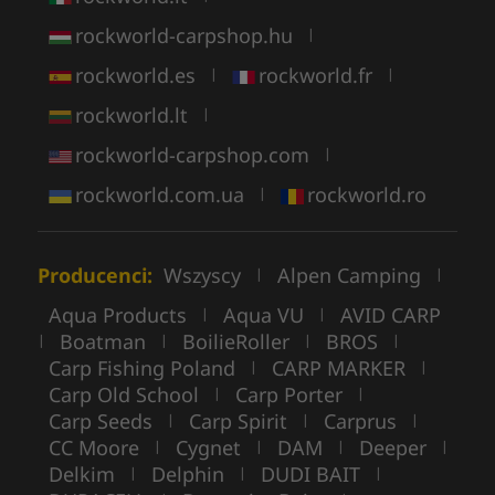
rockworld-carpshop.hu
|
rockworld.es
rockworld.fr
|
|
rockworld.lt
|
rockworld-carpshop.com
|
rockworld.com.ua
rockworld.ro
|
Producenci:
Wszyscy
Alpen Camping
|
|
Aqua Products
Aqua VU
AVID CARP
|
|
Boatman
BoilieRoller
BROS
|
|
|
|
Carp Fishing Poland
CARP MARKER
|
|
Carp Old School
Carp Porter
|
|
Carp Seeds
Carp Spirit
Carprus
|
|
|
CC Moore
Cygnet
DAM
Deeper
|
|
|
|
Delkim
Delphin
DUDI BAIT
|
|
|