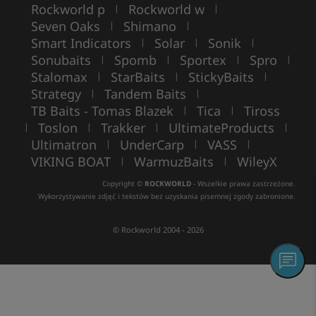
Rockworld p
Rockworld w
|
|
Seven Oaks
Shimano
|
|
Smart Indicators
Solar
Sonik
|
|
|
Sonubaits
Spomb
Sportex
Spro
|
|
|
|
Stalomax
StarBaits
StickyBaits
|
|
|
Strategy
Tandem Baits
|
|
TB Baits - Tomas Blazek
Tica
Tiross
|
|
Toslon
Trakker
UltimateProducts
|
|
|
|
Ultimatron
UnderCarp
VASS
|
|
|
VIKING BOAT
WarmuzBaits
WileyX
|
|
Copyright ©
ROCKWORLD
- Wszelkie prawa zastrzeżone.
Wykorzystywanie zdjęć i tekstów bez uzyskania pisemnej zgody zabronione.
© Rockworld 2004 - 2026