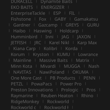
DURACELL
Dynamite Baits
|
|
EKO BAITS
ENERGIZER
|
|
EnterpriseTackle
ESP
FIL
|
|
|
Fishstone
Fox
GABY
Gamakatsu
|
|
|
Gardner
Gazcamp
GREYS
GURU
|
|
|
|
Haibo
Haswing
Holdcarp
|
|
|
|
Humminbird
Inni
JAG
JAXON
|
|
|
|
JETFISH
JRC
Karel Nikl
Karp Max
|
|
|
Kiana Carp
Kolibri
Korda
|
|
|
|
Korum
Kryston
KUMU
Lowrance
|
|
|
Mainline
Massive Baits
Matrix
|
|
|
|
Minn Kota
Mivardi
MUGGA
Nash
|
|
|
NAVITAS
NawiPoland
OKUMA
|
|
|
|
One More Cast
PB Products
PENN
|
|
|
PETZL
PowaPacs
Power Pro
|
|
|
Preston Innovations
Prologic
Pros
|
|
|
Raymarine
Reuben Heaton
Rhino
|
|
|
RidgeMonkey
Rockworld
|
|
Rockworld c
Rockworld ł
|
|