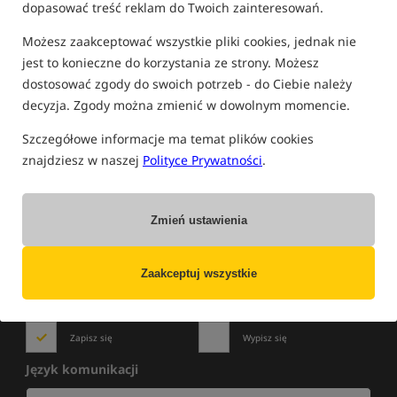
dopasować treść reklam do Twoich zainteresowań.
FILTRUJ
Możesz zaakceptować wszystkie pliki cookies, jednak nie
jest to konieczne do korzystania ze strony. Możesz
dostosować zgody do swoich potrzeb - do Ciebie należy
PRODUKTY KAMPOL
decyzja. Zgody można zmienić w dowolnym momencie.
Brak produktów.
Szczegółowe informacje ma temat plików cookies
znajdziesz w naszej
Polityce Prywatności
.
Zmień ustawienia
NOWOŚCI
»
WYPRZEDAŻE
»
PROMOCJE
Zapisz się do newslettera i bądź na bieżąco
z najlepszymi okazjami!
Zaakceptuj wszystkie
Zapisz się
Wypisz się
Język komunikacji