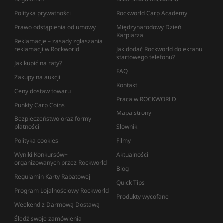
Polityka prywatności
Rockworld Carp Academy
Prawo odstąpienia od umowy
Międzynarodowy Dzień
Karpiarza
Reklamacje – zasady zgłaszania
reklamacji w Rockworld
Jak dodać Rockworld do ekranu
startowego telefonu?
Jak kupić na raty?
FAQ
Zakupy na aukcji
Kontakt
Ceny dostaw towaru
Praca w ROCKWORLD
Punkty Carp Coins
Mapa strony
Bezpieczeństwo oraz formy
płatności
Słownik
Polityka cookies
Filmy
Wyniki Konkursów+
Aktualności
organizowanych przez Rockworld
Blog
Regulamin Karty Rabatowej
Quick Tips
Program Lojalnościowy Rockworld
Produkty wycofane
Weekend z Darmową Dostawą
Śledź swoje zamówienia