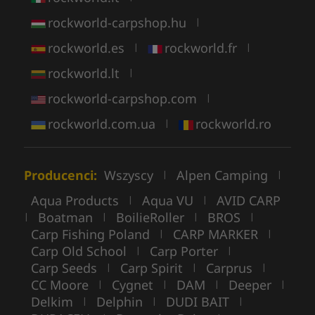
rockworld-carpshop.hu
|
rockworld.es
rockworld.fr
|
|
rockworld.lt
|
rockworld-carpshop.com
|
rockworld.com.ua
rockworld.ro
|
Producenci:
Wszyscy
Alpen Camping
|
|
Aqua Products
Aqua VU
AVID CARP
|
|
Boatman
BoilieRoller
BROS
|
|
|
|
Carp Fishing Poland
CARP MARKER
|
|
Carp Old School
Carp Porter
|
|
Carp Seeds
Carp Spirit
Carprus
|
|
|
CC Moore
Cygnet
DAM
Deeper
|
|
|
|
Delkim
Delphin
DUDI BAIT
|
|
|