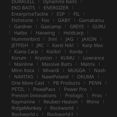
DURACELL
Dynamite Baits
|
|
EKO BAITS
ENERGIZER
|
|
EnterpriseTackle
ESP
FIL
|
|
|
Fishstone
Fox
GABY
Gamakatsu
|
|
|
Gardner
Gazcamp
GREYS
GURU
|
|
|
|
Haibo
Haswing
Holdcarp
|
|
|
|
Humminbird
Inni
JAG
JAXON
|
|
|
|
JETFISH
JRC
Karel Nikl
Karp Max
|
|
|
Kiana Carp
Kolibri
Korda
|
|
|
|
Korum
Kryston
KUMU
Lowrance
|
|
|
Mainline
Massive Baits
Matrix
|
|
|
|
Minn Kota
Mivardi
MUGGA
Nash
|
|
|
NAVITAS
NawiPoland
OKUMA
|
|
|
|
One More Cast
PB Products
PENN
|
|
|
PETZL
PowaPacs
Power Pro
|
|
|
Preston Innovations
Prologic
Pros
|
|
|
Raymarine
Reuben Heaton
Rhino
|
|
|
RidgeMonkey
Rockworld
|
|
Rockworld c
Rockworld ł
|
|