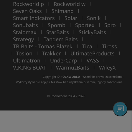
Rockworld p
Rockworld w
|
|
Seven Oaks
Shimano
|
|
Smart Indicators
Solar
Sonik
|
|
|
Sonubaits
Spomb
Sportex
Spro
|
|
|
|
Stalomax
StarBaits
StickyBaits
|
|
|
Strategy
Tandem Baits
|
|
TB Baits - Tomas Blazek
Tica
Tiross
|
|
Toslon
Trakker
UltimateProducts
|
|
|
|
Ultimatron
UnderCarp
VASS
|
|
|
VIKING BOAT
WarmuzBaits
WileyX
|
|
Copyright ©
ROCKWORLD
- Wszelkie prawa zastrzeżone.
Wykorzystywanie zdjęć i tekstów bez uzyskania pisemnej zgody zabronione.
© Rockworld 2004 - 2026