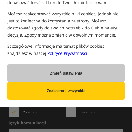
dopasować treść reklam do Twoich zainteresowań.
FILTRUJ
Możesz zaakceptować wszystkie pliki cookies, jednak nie
jest to konieczne do korzystania ze strony. Możesz
dostosować zgody do swoich potrzeb - do Ciebie należy
PRODUKTY CHUB
decyzja. Zgody można zmienić w dowolnym momencie.
Brak produktów.
Szczegółowe informacje ma temat plików cookies
znajdziesz w naszej
Polityce Prywatności
.
Zmień ustawienia
NOWOŚCI
»
WYPRZEDAŻE
»
PROMOCJE
Zapisz się do newslettera i bądź na bieżąco
z najlepszymi okazjami!
Zaakceptuj wszystkie
Zapisz się
Wypisz się
Język komunikacji