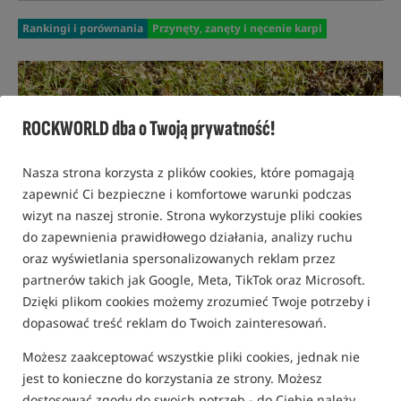
Rankingi i porównania
Przynęty, zanęty i nęcenie karpi
ROCKWORLD dba o Twoją prywatność!
Nasza strona korzysta z plików cookies, które pomagają
zapewnić Ci bezpieczne i komfortowe warunki podczas
wizyt na naszej stronie. Strona wykorzystuje pliki cookies
do zapewnienia prawidłowego działania, analizy ruchu
oraz wyświetlania spersonalizowanych reklam przez
partnerów takich jak Google, Meta, TikTok oraz Microsoft.
Dzięki plikom cookies możemy zrozumieć Twoje potrzeby i
dopasować treść reklam do Twoich zainteresowań.
Możesz zaakceptować wszystkie pliki cookies, jednak nie
jest to konieczne do korzystania ze strony. Możesz
02 LISTOPADA 2023 R.
ADAM SKRZYPEK
dostosować zgody do swoich potrzeb - do Ciebie należy