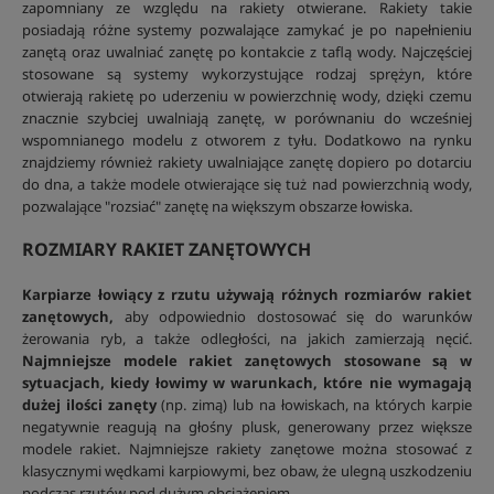
zapomniany ze względu na rakiety otwierane. Rakiety takie
posiadają różne systemy pozwalające zamykać je po napełnieniu
zanętą oraz uwalniać zanętę po kontakcie z taflą wody. Najczęściej
stosowane są systemy wykorzystujące rodzaj sprężyn, które
otwierają rakietę po uderzeniu w powierzchnię wody, dzięki czemu
znacznie szybciej uwalniają zanętę, w porównaniu do wcześniej
wspomnianego modelu z otworem z tyłu. Dodatkowo na rynku
znajdziemy również rakiety uwalniające zanętę dopiero po dotarciu
do dna, a także modele otwierające się tuż nad powierzchnią wody,
pozwalające "rozsiać" zanętę na większym obszarze łowiska.
ROZMIARY RAKIET ZANĘTOWYCH
Karpiarze łowiący z rzutu używają różnych rozmiarów rakiet
zanętowych,
aby odpowiednio dostosować się do warunków
żerowania ryb, a także odległości, na jakich zamierzają nęcić.
Najmniejsze modele rakiet zanętowych stosowane są w
sytuacjach, kiedy łowimy w warunkach, które nie wymagają
dużej ilości zanęty
(np. zimą) lub na łowiskach, na których karpie
negatywnie reagują na głośny plusk, generowany przez większe
modele rakiet. Najmniejsze rakiety zanętowe można stosować z
klasycznymi wędkami karpiowymi, bez obaw, że ulegną uszkodzeniu
podczas rzutów pod dużym obciążeniem.