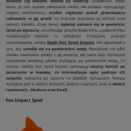
dziobem czy bokiem, zawsze się otworzy
. Dodatkowo, dzięki
temu, że sam system zamykania rakiety nie posiada zajmującego
miejsce mechanizmu,
środek ciężkości został przeniesiony
całkowicie w jej przód
, co znacznie poprawia jej lotność oraz
celność. Rakieta, dzięki temu,
szybciej ustawia się w powietrzu
zaraz po wyrzucie
, umożliwiając jedynie dzięki temu uzyskanie kilku
dodatkowych metrów na odległości. Producent, podczas
Nash Dot Spod Impact
konstruowania rakiety
, nie zapomniał o
tym, aby
unosiła się na powierzchni wody
. Pływalność nie tylko
ułatwia uwalnianie zanęty z jej wnętrza, ale także daje możliwość
odzyskania zerwanej rakiety dryfującej po powierzchni wody. Co
istotne, rakiety Dot Spod Impact zachowują
zwarty kształt po
zarzuceniu w łowisko, co minimalizuje opór podczas ich
zwijania
, zwłaszcza po nęceniu na dalekich dystansach. Rakieta
dostępna jest w dwóch kolorach, białym i czarnym, oraz w
dwóch
rozmiarach - Medium oraz Small.
Fox Impact Spod