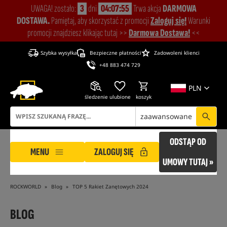
UWAGA! zostało:
3
dni
04:07:55
Trwa akcja
DARMOWA
DOSTAWA.
Pamiętaj, aby skorzystać z promocji
Zaloguj się!
Warunki
promocji znajdziesz klikając tutaj >>
Darmowa Dostawa!
<<
Szybka wysyłka
Bezpieczne płatności
Zadowoleni klienci
+48 883 474 729
PLN
śledzenie
ulubione
koszyk
zaawansowane
ODSTĄP OD
MENU
ZALOGUJ SIĘ
UMOWY TUTAJ »
ROCKWORLD
Blog
TOP 5 Rakiet Zanętowych 2024
BLOG