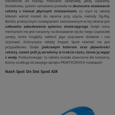
niezależnie od rodzaju mieszanki zanętowej, jakiej używamy.
Dodatkowo, system zamykania pozwala na
skuteczne stosowanie
rakiety z niemal płynnymi mieszankami
, co czyni tę rakietę
liderem wśród modeli do nęcenia przy użyciu metody Zig-Rig.
Bardzo praktycznym rozwiązaniem zastosowanym w tej rakiecie jest
całkowite zabudowanie systemu otwierającego
. Dzięki temu
mechanizm nie jest narażony na dostawanie się do niego cząsteczek
zanęty, które mogłyby zakłócić jego poprawne działanie i nas
zirytować. Kolorystyka rakiety Impact Spod również nie jest
przypadkowa. Dzięki
jaskrawym kolorom oraz pływalności
rakiety, nawet jeśli ją zerwiemy w trakcie rzutu, łatwo ją wyjąć
z wody.
Podsumowując: ta rakieta została stworzona dla karpiarzy,
którzy oczekują od swojego sprzętu PRAKTYCZNYCH rozwiązań!
Nash Spot On Dot Spod AIR