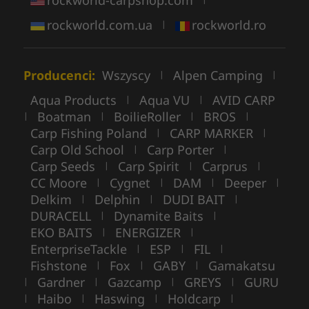
rockworld.com.ua
rockworld.ro
|
Producenci:
Wszyscy
Alpen Camping
|
|
Aqua Products
Aqua VU
AVID CARP
|
|
Boatman
BoilieRoller
BROS
|
|
|
|
Carp Fishing Poland
CARP MARKER
|
|
Carp Old School
Carp Porter
|
|
Carp Seeds
Carp Spirit
Carprus
|
|
|
CC Moore
Cygnet
DAM
Deeper
|
|
|
|
Delkim
Delphin
DUDI BAIT
|
|
|
DURACELL
Dynamite Baits
|
|
EKO BAITS
ENERGIZER
|
|
EnterpriseTackle
ESP
FIL
|
|
|
Fishstone
Fox
GABY
Gamakatsu
|
|
|
Gardner
Gazcamp
GREYS
GURU
|
|
|
|
Haibo
Haswing
Holdcarp
|
|
|
|