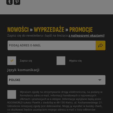
NOWOŚCI
»
WYPRZEDAŻE
»
PROMOCJE
Zapisz się do newslettera i bądź na bieżąco
z najlepszymi okazjami!
Zapisz się
Wypisz się
Język komunikacji
Wyrażam zgodę na otrzymywanie drogą elektroniczną, na podany w
formularzu adres e-mail, informacji handlowych o najnowszych
ofertach i promocjach w e-sklepie. Informacje wysyłane będą przez
ROCKWORLD Łukasz Pawlik z siedzibą w 48-130 Kietrz, ul. Kochanowskiego 21.
Udzielenie niniejszej zgody jest dobrowolne. Mogę ją wycofać w każdej chwili,
co skutkować będzie usunięciem mojego adresu e-mail z listy odbiorców
newslettera.