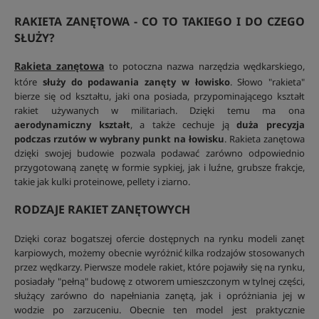
RAKIETA ZANĘTOWA - CO TO TAKIEGO I DO CZEGO
SŁUŻY?
Rakieta zanętowa
to potoczna nazwa narzędzia wędkarskiego,
które
służy do podawania zanęty w łowisko
. Słowo "rakieta"
bierze się od kształtu, jaki ona posiada, przypominającego kształt
rakiet używanych w militariach. Dzięki temu ma ona
aerodynamiczny kształt
, a także cechuje ją
duża precyzja
podczas rzutów w wybrany punkt na łowisku
. Rakieta zanętowa
dzięki swojej budowie pozwala podawać zarówno odpowiednio
przygotowaną zanętę w formie sypkiej, jak i luźne, grubsze frakcje,
takie jak kulki proteinowe, pellety i ziarno.
RODZAJE RAKIET ZANĘTOWYCH
Dzięki coraz bogatszej ofercie dostępnych na rynku modeli zanęt
karpiowych, możemy obecnie wyróżnić kilka rodzajów stosowanych
przez wędkarzy. Pierwsze modele rakiet, które pojawiły się na rynku,
posiadały "pełną" budowę z otworem umieszczonym w tylnej części,
służący zarówno do napełniania zanętą, jak i opróżniania jej w
wodzie po zarzuceniu. Obecnie ten model jest praktycznie