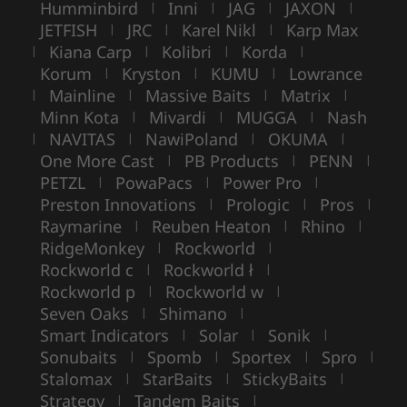
Humminbird
Inni
JAG
JAXON
|
|
|
|
JETFISH
JRC
Karel Nikl
Karp Max
|
|
|
Kiana Carp
Kolibri
Korda
|
|
|
|
Korum
Kryston
KUMU
Lowrance
|
|
|
Mainline
Massive Baits
Matrix
|
|
|
|
Minn Kota
Mivardi
MUGGA
Nash
|
|
|
NAVITAS
NawiPoland
OKUMA
|
|
|
|
One More Cast
PB Products
PENN
|
|
|
PETZL
PowaPacs
Power Pro
|
|
|
Preston Innovations
Prologic
Pros
|
|
|
Raymarine
Reuben Heaton
Rhino
|
|
|
RidgeMonkey
Rockworld
|
|
Rockworld c
Rockworld ł
|
|
Rockworld p
Rockworld w
|
|
Seven Oaks
Shimano
|
|
Smart Indicators
Solar
Sonik
|
|
|
Sonubaits
Spomb
Sportex
Spro
|
|
|
|
Stalomax
StarBaits
StickyBaits
|
|
|
Strategy
Tandem Baits
|
|