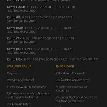
Konto PLN:
51 1140 2004 0000 3102 3558 4460
Konto EURO:
PL64 1140 2004 0000 3812 0174 2683
(BIC: BREXPLPWMBK)
Konto GB:
PL63 1140 2004 0000 3112 0174 3723
(BIC: BREXPLPWMBK)
Konto USD:
PL37 1140 2004 0000 3012 1316 1916
(BIC: BREXPLPWMBK)
Konto CZK:
PL02 1140 2004 0000 3312 1316 1429
(BIC: BREXPLPWMBK)
Konto HUF:
PL39 1140 2004 0000 3012 1316 1783
(BIC: BREXPLPWMBK)
Konto RON:
PL52 1090 1766 0000 0001 5822 1550 (BIC: WBKPPLPP)
WARUNKI ZAKUPU
INFORMACJE
Regulamin
Kilka słów o Rockworld
Polityka prywatności
Rockworld Carp Academy
Prawo odstąpienia od umowy
Międzynarodowy Dzień
Karpiarza
Reklamacje – zasady zgłaszania
reklamacji w Rockworld
Jak dodać Rockworld do ekranu
startowego telefonu?
Jak kupić na raty?