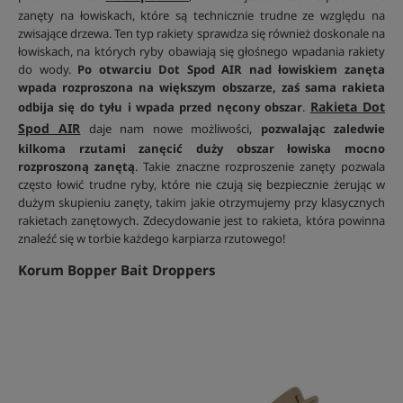
zanęty na łowiskach, które są technicznie trudne ze względu na
zwisające drzewa. Ten typ rakiety sprawdza się również doskonale na
łowiskach, na których ryby obawiają się głośnego wpadania rakiety
do wody.
Po otwarciu Dot Spod AIR nad łowiskiem zanęta
wpada rozproszona na większym obszarze, zaś sama rakieta
Rakieta Dot
odbija się do tyłu i wpada przed nęcony obszar
.
Spod AIR
daje nam nowe możliwości,
pozwalając zaledwie
kilkoma rzutami zanęcić duży obszar łowiska mocno
rozproszoną zanętą
. Takie znaczne rozproszenie zanęty pozwala
często łowić trudne ryby, które nie czują się bezpiecznie żerując w
dużym skupieniu zanęty, takim jakie otrzymujemy przy klasycznych
rakietach zanętowych. Zdecydowanie jest to rakieta, która powinna
znaleźć się w torbie każdego karpiarza rzutowego!
Korum Bopper Bait Droppers