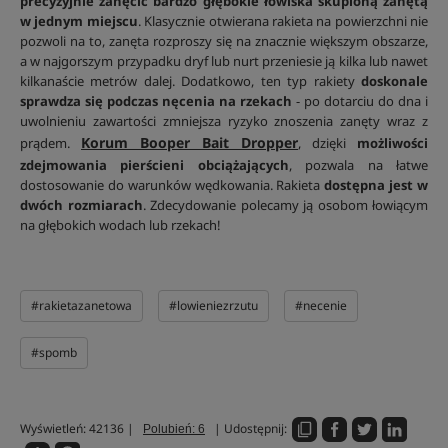
precyzyjnie zanęcić bardzo głębokie łowiska skupioną zanętą
w jednym miejscu
. Klasycznie otwierana rakieta na powierzchni nie
pozwoli na to, zanęta rozproszy się na znacznie większym obszarze,
a w najgorszym przypadku dryf lub nurt przeniesie ją kilka lub nawet
kilkanaście metrów dalej. Dodatkowo, ten typ rakiety
doskonale
sprawdza się podczas nęcenia na rzekach
- po dotarciu do dna i
uwolnieniu zawartości zmniejsza ryzyko znoszenia zanęty wraz z
Korum Booper Bait Dropper
prądem.
, dzięki
możliwości
zdejmowania pierścieni obciążających
, pozwala na łatwe
dostosowanie do warunków wędkowania. Rakieta
dostępna jest w
dwóch rozmiarach
. Zdecydowanie polecamy ją osobom łowiącym
na głębokich wodach lub rzekach!
#rakietazanetowa
#lowieniezrzutu
#necenie
#spomb
Wyświetleń: 42136 |
| Udostępnij:
Polubień: 6