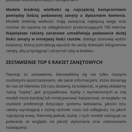
Modele średniej wielkości są najczęściej kompromisem
pomiędzy ilością podawanej zanęty a dystansem łowienia.
Modele średniej wielkości mają zazwyczaj najlepszą wagę oraz
rozmiar do nęcenia na odległościach przekraczających 100 metrów.
Największe rakiety zanętowe umożliwiają podawanie dużej
ilości zanęty w mniejszej ilości rzutów
, dlatego stanowią wybór
karpiarzy, którzy potrzebują wpuścić do wody dziesiątki kilogramów
zanęty, aby przyciągnąć i utrzymać ryby w łowisku.
ZESTAWIENIE TOP 5 RAKIET ZANĘTOWYCH
Tworząc to zestawienie, kierowaliśmy się nie tylko naszymi
osobistymi spostrzeżeniami, ale także informacjami, które docierają
do nas od klientów. Od razu dodamy, że kolejność, w jakiej układamy
naszą "topkę", jest przypadkowa. Każdy z wymienionych w niej
modeli może bardziej lub mniej pasować karpiarzowi, ze względu na
osobiste preferencje dotyczące systemu ładowania, jakości lotu
rakiety wynikającej z różnej techniki rzutu lub odległości, na jakich
najczęściej łowią. Niemniej jednak, każdy z tych modeli zasługuje na
polecenie ze względu na jakość wykonania oraz zastosowane
rozwiązania.