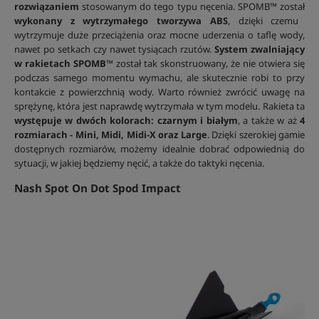
rozwiązaniem
stosowanym do tego typu nęcenia. SPOMB™ został
wykonany z wytrzymałego tworzywa ABS
, dzięki czemu
wytrzymuje duże przeciążenia oraz mocne uderzenia o taflę wody,
nawet po setkach czy nawet tysiącach rzutów.
System zwalniający
w rakietach SPOMB™
został tak skonstruowany, że nie otwiera się
podczas samego momentu wymachu, ale skutecznie robi to przy
kontakcie z powierzchnią wody. Warto również zwrócić uwagę na
sprężynę, która jest naprawdę wytrzymała w tym modelu. Rakieta ta
występuje w dwóch kolorach: czarnym i białym
, a także w aż
4
rozmiarach - Mini, Midi, Midi-X oraz Large
. Dzięki szerokiej gamie
dostępnych rozmiarów, możemy idealnie dobrać odpowiednią do
sytuacji, w jakiej będziemy nęcić, a także do taktyki nęcenia.
Nash Spot On Dot Spod Impact