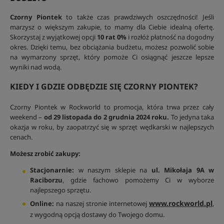
Czorny Piontek
to także czas prawdziwych oszczędności! Jeśli
marzysz o większym zakupie, to mamy dla Ciebie idealną ofertę.
Skorzystaj z wyjątkowej opcji
10 rat 0%
i rozłóż płatność na dogodny
okres. Dzięki temu, bez obciążania budżetu, możesz pozwolić sobie
na wymarzony sprzęt, który pomoże Ci osiągnąć jeszcze lepsze
wyniki nad wodą.
KIEDY I GDZIE ODBĘDZIE SIĘ CZORNY PIONTEK?
Czorny Piontek w Rockworld to promocja, która trwa przez cały
weekend –
od 29 listopada do 2 grudnia 2024 roku.
To jedyna taka
okazja w roku, by zaopatrzyć się w sprzęt wędkarski w najlepszych
cenach.
Możesz zrobić zakupy:
Stacjonarnie:
w naszym sklepie na
ul. Mikołaja 9A w
Raciborzu
, gdzie fachowo pomożemy Ci w wyborze
najlepszego sprzętu.
www.rockworld.pl
Online:
na naszej stronie internetowej
,
z wygodną opcją dostawy do Twojego domu.