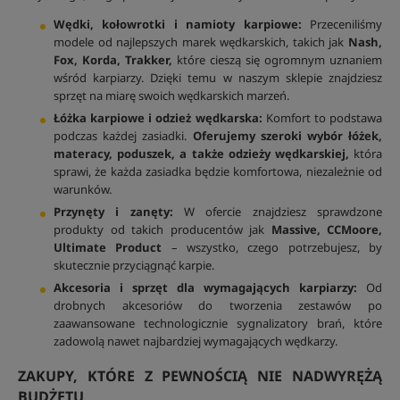
Wędki, kołowrotki i namioty karpiowe:
Przeceniliśmy
modele od najlepszych marek wędkarskich, takich jak
Nash,
Fox, Korda, Trakker,
które cieszą się ogromnym uznaniem
wśród karpiarzy. Dzięki temu w naszym sklepie znajdziesz
sprzęt na miarę swoich wędkarskich marzeń.
Łóżka karpiowe i odzież wędkarska:
Komfort to podstawa
podczas każdej zasiadki.
Oferujemy szeroki wybór łóżek,
materacy, poduszek, a także odzieży wędkarskiej,
która
sprawi, że każda zasiadka będzie komfortowa, niezależnie od
warunków.
Przynęty i zanęty:
W ofercie znajdziesz sprawdzone
produkty od takich producentów jak
Massive, CCMoore,
Ultimate Product
– wszystko, czego potrzebujesz, by
skutecznie przyciągnąć karpie.
Akcesoria i sprzęt dla wymagających karpiarzy:
Od
drobnych akcesoriów do tworzenia zestawów po
zaawansowane technologicznie sygnalizatory brań, które
zadowolą nawet najbardziej wymagających wędkarzy.
ZAKUPY, KTÓRE Z PEWNOŚCIĄ NIE NADWYRĘŻĄ
BUDŻETU