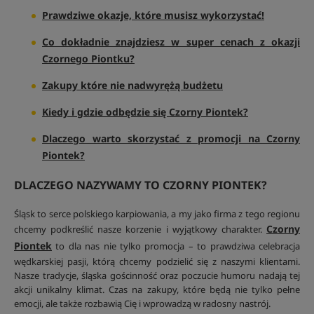
Prawdziwe okazje, które musisz wykorzystać!
Co dokładnie znajdziesz w super cenach z okazji
Czornego Piontku?
Zakupy które nie nadwyrężą budżetu
Kiedy i gdzie odbędzie się Czorny Piontek?
Dlaczego warto skorzystać z promocji na Czorny
Piontek?
DLACZEGO NAZYWAMY TO CZORNY PIONTEK?
Śląsk to serce polskiego karpiowania, a my jako firma z tego regionu
Czorny
chcemy podkreślić nasze korzenie i wyjątkowy charakter.
Piontek
to dla nas nie tylko promocja – to prawdziwa celebracja
wędkarskiej pasji, którą chcemy podzielić się z naszymi klientami.
Nasze tradycje, śląska gościnność oraz poczucie humoru nadają tej
akcji unikalny klimat. Czas na zakupy, które będą nie tylko pełne
emocji, ale także rozbawią Cię i wprowadzą w radosny nastrój.