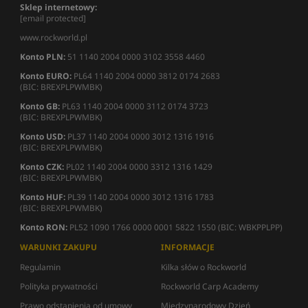
Sklep internetowy:
[email protected]
www.rockworld.pl
Konto PLN:
51 1140 2004 0000 3102 3558 4460
Konto EURO:
PL64 1140 2004 0000 3812 0174 2683
(BIC: BREXPLPWMBK)
Konto GB:
PL63 1140 2004 0000 3112 0174 3723
(BIC: BREXPLPWMBK)
Konto USD:
PL37 1140 2004 0000 3012 1316 1916
(BIC: BREXPLPWMBK)
Konto CZK:
PL02 1140 2004 0000 3312 1316 1429
(BIC: BREXPLPWMBK)
Konto HUF:
PL39 1140 2004 0000 3012 1316 1783
(BIC: BREXPLPWMBK)
Konto RON:
PL52 1090 1766 0000 0001 5822 1550 (BIC: WBKPPLPP)
WARUNKI ZAKUPU
INFORMACJE
Regulamin
Kilka słów o Rockworld
Polityka prywatności
Rockworld Carp Academy
Prawo odstąpienia od umowy
Międzynarodowy Dzień