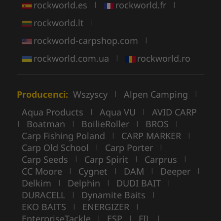
rockworld.es
rockworld.fr
|
|
rockworld.lt
|
rockworld-carpshop.com
|
rockworld.com.ua
rockworld.ro
|
Producenci:
Wszyscy
Alpen Camping
|
|
Aqua Products
Aqua VU
AVID CARP
|
|
Boatman
BoilieRoller
BROS
|
|
|
|
Carp Fishing Poland
CARP MARKER
|
|
Carp Old School
Carp Porter
|
|
Carp Seeds
Carp Spirit
Carprus
|
|
|
CC Moore
Cygnet
DAM
Deeper
|
|
|
|
Delkim
Delphin
DUDI BAIT
|
|
|
DURACELL
Dynamite Baits
|
|
EKO BAITS
ENERGIZER
|
|
EnterpriseTackle
ESP
FIL
|
|
|