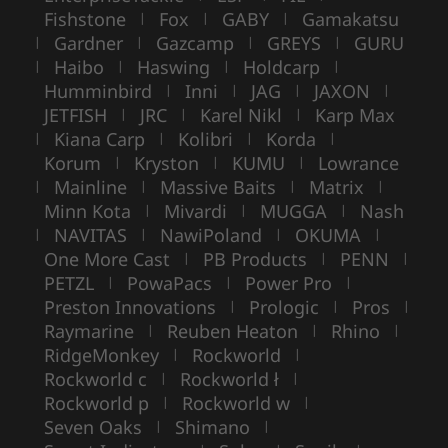
Fishstone
Fox
GABY
Gamakatsu
|
|
|
Gardner
Gazcamp
GREYS
GURU
|
|
|
|
Haibo
Haswing
Holdcarp
|
|
|
|
Humminbird
Inni
JAG
JAXON
|
|
|
|
JETFISH
JRC
Karel Nikl
Karp Max
|
|
|
Kiana Carp
Kolibri
Korda
|
|
|
|
Korum
Kryston
KUMU
Lowrance
|
|
|
Mainline
Massive Baits
Matrix
|
|
|
|
Minn Kota
Mivardi
MUGGA
Nash
|
|
|
NAVITAS
NawiPoland
OKUMA
|
|
|
|
One More Cast
PB Products
PENN
|
|
|
PETZL
PowaPacs
Power Pro
|
|
|
Preston Innovations
Prologic
Pros
|
|
|
Raymarine
Reuben Heaton
Rhino
|
|
|
RidgeMonkey
Rockworld
|
|
Rockworld c
Rockworld ł
|
|
Rockworld p
Rockworld w
|
|
Seven Oaks
Shimano
|
|