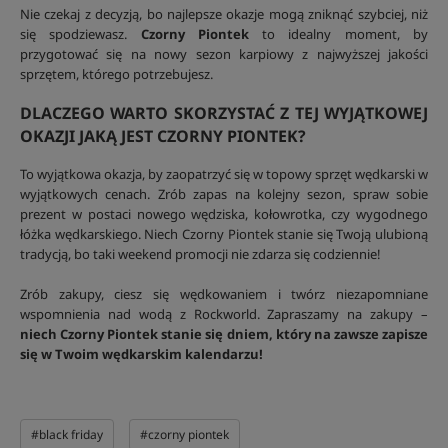
Nie czekaj z decyzją, bo najlepsze okazje mogą zniknąć szybciej, niż
się spodziewasz.
Czorny Piontek
to idealny moment, by
przygotować się na nowy sezon karpiowy z najwyższej jakości
sprzętem, którego potrzebujesz.
DLACZEGO WARTO SKORZYSTAĆ Z TEJ WYJĄTKOWEJ
OKAZJI JAKĄ JEST CZORNY PIONTEK?
To wyjątkowa okazja, by zaopatrzyć się w topowy sprzęt wędkarski w
wyjątkowych cenach. Zrób zapas na kolejny sezon, spraw sobie
prezent w postaci nowego wędziska, kołowrotka, czy wygodnego
łóżka wędkarskiego. Niech Czorny Piontek stanie się Twoją ulubioną
tradycją, bo taki weekend promocji nie zdarza się codziennie!
Zrób zakupy, ciesz się wędkowaniem i twórz niezapomniane
wspomnienia nad wodą z Rockworld. Zapraszamy na zakupy –
niech Czorny Piontek stanie się dniem, który na zawsze zapisze
się w Twoim wędkarskim kalendarzu!
#black friday
#czorny piontek