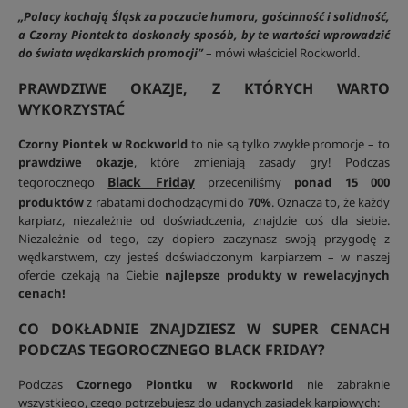
„Polacy kochają Śląsk za poczucie humoru, gościnność i solidność,
a Czorny Piontek to doskonały sposób, by te wartości wprowadzić
do świata wędkarskich promocji”
– mówi właściciel Rockworld.
PRAWDZIWE OKAZJE, Z KTÓRYCH WARTO
WYKORZYSTAĆ
Czorny Piontek w Rockworld
to nie są tylko zwykłe promocje – to
prawdziwe okazje
, które zmieniają zasady gry! Podczas
Black Friday
tegorocznego
przeceniliśmy
ponad 15 000
produktów
z rabatami dochodzącymi do
70%
. Oznacza to, że każdy
karpiarz, niezależnie od doświadczenia, znajdzie coś dla siebie.
Niezależnie od tego, czy dopiero zaczynasz swoją przygodę z
wędkarstwem, czy jesteś doświadczonym karpiarzem – w naszej
ofercie czekają na Ciebie
najlepsze produkty w rewelacyjnych
cenach!
CO DOKŁADNIE ZNAJDZIESZ W SUPER CENACH
PODCZAS TEGOROCZNEGO BLACK FRIDAY?
Podczas
Czornego Piontku w Rockworld
nie zabraknie
wszystkiego, czego potrzebujesz do udanych zasiadek karpiowych: