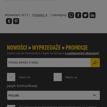
Wyświetleń: 9213 |
| Udostępnij:
Polubień: 4
NOWOŚCI
»
WYPRZEDAŻE
»
PROMOCJE
Zapisz się do newslettera i bądź na bieżąco
z najlepszymi okazjami!
Zapisz się
Wypisz się
Język komunikacji
Wyrażam zgodę na otrzymywanie drogą elektroniczną, na podany w