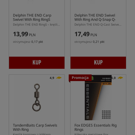
Delphin THE END Carp
Delphin THE END Swivel
Swivel With Ring RingS
With Ring And Q-Snap Q-
Cast
Delphin THE END RingS – krętlik karpiowy z kółkiem do zestawów Chod Rig
Delphin THE END Q-Cast Swivel With Ring And Q-Snap – krętlik karpiowy z agrafką
13,99
17,49
PLN
PLN
otrzymujesz
0,17 pkt
otrzymujesz
0,21 pkt
KUP
KUP
Promocja
4,9
5,0
TandemBaits Carp Swivels
Fox EDGES Essentials Rig
With Ring
Rings
Krętlik karpiowy z kółkiem
Kółeczka metalowe Fox