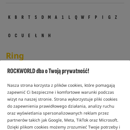
K
B
R
T
S
D
M
A
1
L
Q
W
F
P
I
G
Z
O
C
U
E
Ł
N
H
Ring
Ring - to z angielskiego pierścień. Pierścienie (kółeczka
ROCKWORLD dba o Twoją prywatność!
metalowe) używane są najcześciej przy konstrukcji
przyponów typu Blow-Back Rig lub D-Rig
Nasza strona korzysta z plików cookies, które pomagają
zapewnić Ci bezpieczne i komfortowe warunki podczas
Powiązane terminy:
wizyt na naszej stronie. Strona wykorzystuje pliki cookies
D-Rig
|
Blow-Back Rig
do zapewnienia prawidłowego działania, analizy ruchu
oraz wyświetlania spersonalizowanych reklam przez
PRODUKTY POWIĄZANE
partnerów takich jak Google, Meta, TikTok oraz Microsoft.
Dzięki plikom cookies możemy zrozumieć Twoje potrzeby i