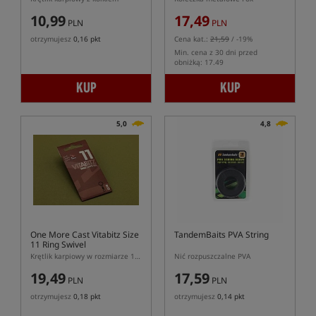
10,99
17,49
PLN
PLN
otrzymujesz
0,16 pkt
Cena kat.:
21,59
/ -19%
Min. cena z 30 dni przed
obniżką: 17.49
KUP
KUP
5,0
4,8
One More Cast Vitabitz Size
TandemBaits PVA String
11 Ring Swivel
Krętlik karpiowy w rozmiarze 11 z kółeczkiem
Nić rozpuszczalne PVA
19,49
17,59
PLN
PLN
otrzymujesz
0,18 pkt
otrzymujesz
0,14 pkt