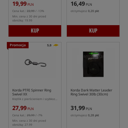
19,99
16,49
PLN
PLN
Cena kat.:
22,99
/ -13%
otrzymujesz
0,20 pkt
Min. cena z 30 dni przed
obniżką: 19.99
KUP
KUP
Promocja
5,0
Korda PTFE Spinner Ring
Korda Dark Matter Leader
Swivel XX
Ring Swivel 30lb (30cm)
Krętlik z pierścieniem i szybkozłaczką w wersji XX (mocnej) z powłoką PTFE
27,99
31,99
PLN
PLN
Cena kat.:
29,99
/ -7%
otrzymujesz
0,28 pkt
Min. cena z 30 dni przed
obniżką: 27.99