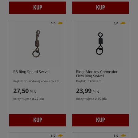
KUP
KUP
5,0
5,0
PB Ring Speed Swivel
RidgeMonkey Connexion
Flexi Ring Swivel
Krętlik do szybkiej wymiany z kółeczkiem
Krętliki z kółkiem
27,50
23,99
PLN
PLN
otrzymujesz
0,27 pkt
otrzymujesz
0,30 pkt
KUP
KUP
5,0
5,0