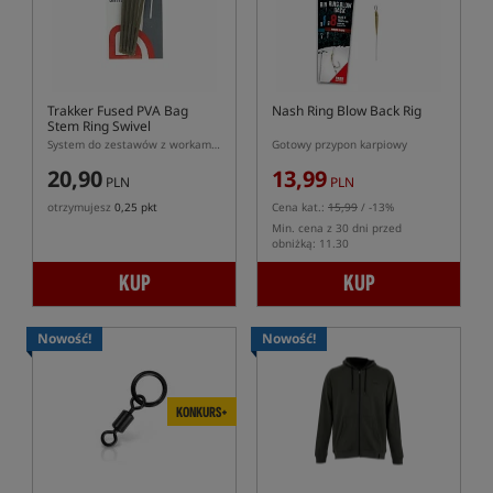
Trakker Fused PVA Bag
Nash Ring Blow Back Rig
Stem Ring Swivel
System do zestawów z workami PVA w wersji z kółeczkiem
Gotowy przypon karpiowy
20,90
13,99
PLN
PLN
otrzymujesz
0,25 pkt
Cena kat.:
15,99
/ -13%
Min. cena z 30 dni przed
obniżką: 11.30
KUP
KUP
Nowość!
Nowość!
KONKURS+