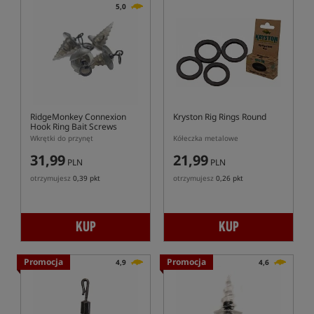
5,0
RidgeMonkey Connexion
Kryston Rig Rings Round
Hook Ring Bait Screws
Wkrętki do przynęt
Kółeczka metalowe
31,99
21,99
PLN
PLN
otrzymujesz
0,39 pkt
otrzymujesz
0,26 pkt
KUP
KUP
Promocja
Promocja
4,9
4,6