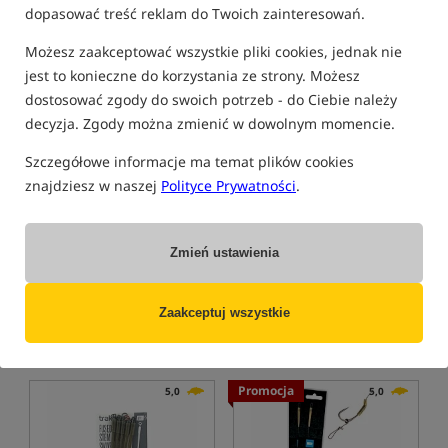
dopasować treść reklam do Twoich zainteresowań.
Bestseller!
Możesz zaakceptować wszystkie pliki cookies, jednak nie
jest to konieczne do korzystania ze strony. Możesz
dostosować zgody do swoich potrzeb - do Ciebie należy
decyzja. Zgody można zmienić w dowolnym momencie.
Szczegółowe informacje ma temat plików cookies
Avid Carp Ringed Heli Lead
Korda Spring Bow 5ft + 5ft
znajdziesz w naszej
Polityce Prywatności
.
Net 42in
Ciężarek helicopter Avid Carp Ringed Heli
Podbierak karpiowy
7,99
1 599,99
PLN
PLN
Zmień ustawienia
Cena kat.:
8,59
/ -7%
otrzymujesz
8,45 pkt
Min. cena z 30 dni przed
obniżką: 7.99
Zaakceptuj wszystkie
KUP
KUP
Promocja
5,0
5,0