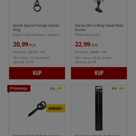
Korda Quick Change Swivel
Korda Micro Ring Swivel Bait
Ring
Screw
Krętlik z pierścieniem i szybkozłaczką
Wkręt do przynęt
20,99
22,99
PLN
PLN
Cena kat.:
22,99
/ -9%
Cena kat.:
24,99
/ -8%
Min. cena z 30 dni przed
Min. cena z 30 dni przed
obniżką: 20.99
obniżką: 22.99
KUP
KUP
Promocja
5,0
5,0
KONKURS+