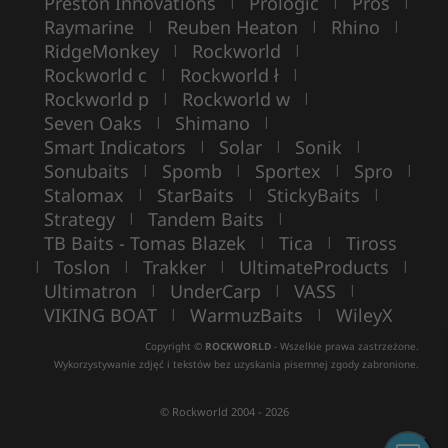
Preston Innovations
Prologic
Pros
|
|
|
Raymarine
Reuben Heaton
Rhino
|
|
|
RidgeMonkey
Rockworld
|
|
Rockworld c
Rockworld ł
|
|
Rockworld p
Rockworld w
|
|
Seven Oaks
Shimano
|
|
Smart Indicators
Solar
Sonik
|
|
|
Sonubaits
Spomb
Sportex
Spro
|
|
|
|
Stalomax
StarBaits
StickyBaits
|
|
|
Strategy
Tandem Baits
|
|
TB Baits - Tomas Blazek
Tica
Tiross
|
|
Toslon
Trakker
UltimateProducts
|
|
|
|
Ultimatron
UnderCarp
VASS
|
|
|
VIKING BOAT
WarmuzBaits
WileyX
|
|
Copyright ©
ROCKWORLD
- Wszelkie prawa zastrzeżone.
Wykorzystywanie zdjęć i tekstów bez uzyskania pisemnej zgody zabronione.
© Rockworld 2004 - 2026