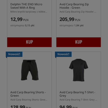
Delphin THE END Micro
Avid Carp Bearing Zip
Swivel With A Ring
Hoodie - Green
Mikro krętlik karpiowy z kółkiem Delphin THE END Ring Swivel
Avid Carp Bearing Zip Hoodie Green – zielona bluza z zamkiem 100% bawełna
12,99
205,99
PLN
PLN
otrzymujesz
0,15 pkt
otrzymujesz
1,84 pkt
KUP
KUP
Nowość!
Nowość!
Avid Carp Bearing Shorts -
Avid Carp Bearing T-Shirt -
Green
Grey
Avid Carp Bearing Shorts Green – zielone spodenki cargo 100% bawełna
Avid Carp Bearing T-Shirt Grey – szara koszulka bawełniana z nadrukiem
128,99
94,99
PLN
PLN