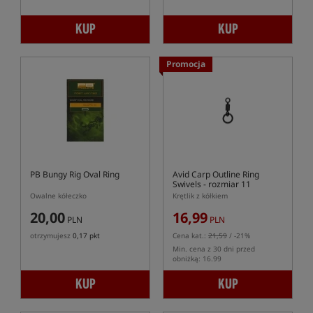
KUP
KUP
Promocja
PB Bungy Rig Oval Ring
Avid Carp Outline Ring
Swivels
- rozmiar 11
Owalne kółeczko
Krętlik z kółkiem
20,00
16,99
PLN
PLN
otrzymujesz
0,17 pkt
Cena kat.:
21,59
/ -21%
Min. cena z 30 dni przed
obniżką: 16.99
KUP
KUP