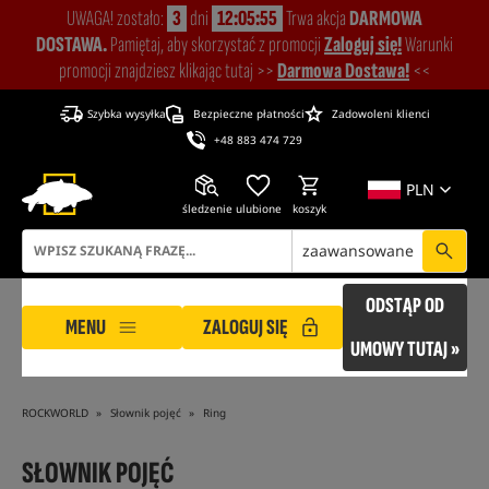
UWAGA! zostało:
3
dni
12:05:54
Trwa akcja
DARMOWA
DOSTAWA.
Pamiętaj, aby skorzystać z promocji
Zaloguj się!
Warunki
promocji znajdziesz klikając tutaj >>
Darmowa Dostawa!
<<
Szybka wysyłka
Bezpieczne płatności
Zadowoleni klienci
+48 883 474 729
PLN
śledzenie
ulubione
koszyk
zaawansowane
ODSTĄP OD
MENU
ZALOGUJ SIĘ
UMOWY TUTAJ »
ROCKWORLD
Słownik pojęć
Ring
SŁOWNIK POJĘĆ