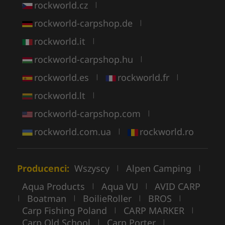
rockworld.cz
|
rockworld-carpshop.de
|
rockworld.it
|
rockworld-carpshop.hu
|
rockworld.es
rockworld.fr
|
|
rockworld.lt
|
rockworld-carpshop.com
|
rockworld.com.ua
rockworld.ro
|
Producenci:
Wszyscy
Alpen Camping
|
|
Aqua Products
Aqua VU
AVID CARP
|
|
Boatman
BoilieRoller
BROS
|
|
|
|
Carp Fishing Poland
CARP MARKER
|
|
Carp Old School
Carp Porter
|
|