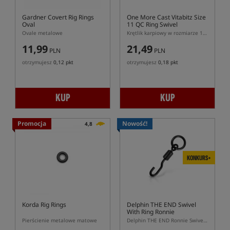
Gardner Covert Rig Rings
One More Cast Vitabitz Size
Oval
11 QC Ring Swivel
Ovale metalowe
Krętlik karpiowy w rozmiarze 11 z kółeczkiem i szybkozłączem
11,99
21,49
PLN
PLN
otrzymujesz
0,12 pkt
otrzymujesz
0,18 pkt
KUP
KUP
Promocja
Nowość!
4,8
KONKURS+
Korda Rig Rings
Delphin THE END Swivel
With Ring Ronnie
Pierścienie metalowe matowe
Delphin THE END Ronnie Swivel With Ring – krętlik karpiowy do Ronnie Rig