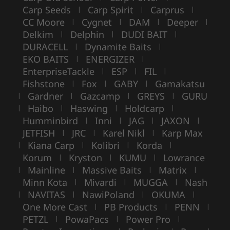
Carp Seeds
Carp Spirit
Carprus
|
|
|
CC Moore
Cygnet
DAM
Deeper
|
|
|
|
Delkim
Delphin
DUDI BAIT
|
|
|
DURACELL
Dynamite Baits
|
|
EKO BAITS
ENERGIZER
|
|
EnterpriseTackle
ESP
FIL
|
|
|
Fishstone
Fox
GABY
Gamakatsu
|
|
|
Gardner
Gazcamp
GREYS
GURU
|
|
|
|
Haibo
Haswing
Holdcarp
|
|
|
|
Humminbird
Inni
JAG
JAXON
|
|
|
|
JETFISH
JRC
Karel Nikl
Karp Max
|
|
|
Kiana Carp
Kolibri
Korda
|
|
|
|
Korum
Kryston
KUMU
Lowrance
|
|
|
Mainline
Massive Baits
Matrix
|
|
|
|
Minn Kota
Mivardi
MUGGA
Nash
|
|
|
NAVITAS
NawiPoland
OKUMA
|
|
|
|
One More Cast
PB Products
PENN
|
|
|
PETZL
PowaPacs
Power Pro
|
|
|