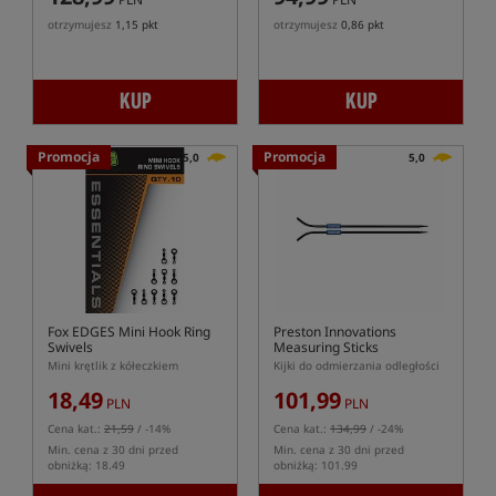
otrzymujesz
1,15 pkt
otrzymujesz
0,86 pkt
KUP
KUP
Promocja
Promocja
5,0
5,0
Fox EDGES Mini Hook Ring
Preston Innovations
Swivels
Measuring Sticks
Mini krętlik z kółeczkiem
Kijki do odmierzania odległości
18,49
101,99
PLN
PLN
Cena kat.:
21,59
/ -14%
Cena kat.:
134,99
/ -24%
Min. cena z 30 dni przed
Min. cena z 30 dni przed
obniżką: 18.49
obniżką: 101.99