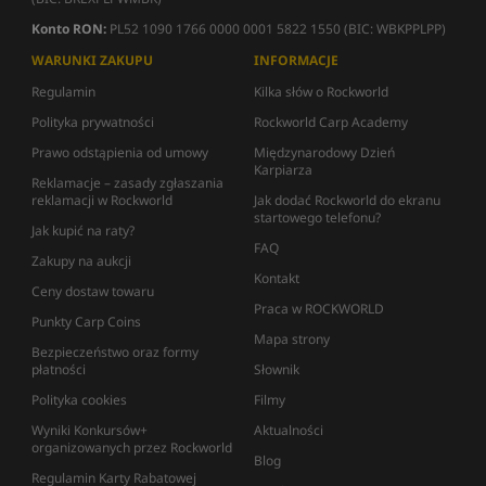
Konto RON:
PL52 1090 1766 0000 0001 5822 1550 (BIC: WBKPPLPP)
WARUNKI ZAKUPU
INFORMACJE
Regulamin
Kilka słów o Rockworld
Polityka prywatności
Rockworld Carp Academy
Prawo odstąpienia od umowy
Międzynarodowy Dzień
Karpiarza
Reklamacje – zasady zgłaszania
reklamacji w Rockworld
Jak dodać Rockworld do ekranu
startowego telefonu?
Jak kupić na raty?
FAQ
Zakupy na aukcji
Kontakt
Ceny dostaw towaru
Praca w ROCKWORLD
Punkty Carp Coins
Mapa strony
Bezpieczeństwo oraz formy
płatności
Słownik
Polityka cookies
Filmy
Wyniki Konkursów+
Aktualności
organizowanych przez Rockworld
Blog
Regulamin Karty Rabatowej