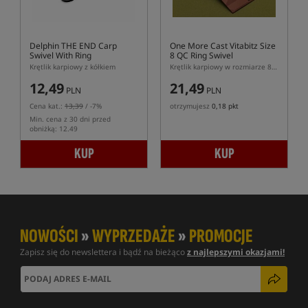
Delphin THE END Carp
One More Cast Vitabitz Size
Swivel With Ring
8 QC Ring Swivel
Krętlik karpiowy z kółkiem
Krętlik karpiowy w rozmiarze 8 z szybkozłączem i kółeczkiem
12,49
21,49
PLN
PLN
Cena kat.:
13,39
/ -7%
otrzymujesz
0,18 pkt
Min. cena z 30 dni przed
obniżką: 12.49
KUP
KUP
NOWOŚCI
»
WYPRZEDAŻE
»
PROMOCJE
Zapisz się do newslettera i bądź na bieżąco
z najlepszymi okazjami!