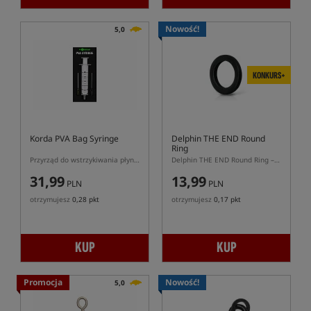
Nowość!
5,0
KONKURS+
Korda PVA Bag Syringe
Delphin THE END Round
Ring
Przyrząd do wstrzykiwania płynów w woreczki PVA
Delphin THE END Round Ring – pierścienie do zestawów karpiowych
31,99
13,99
PLN
PLN
otrzymujesz
0,28 pkt
otrzymujesz
0,17 pkt
KUP
KUP
Promocja
Nowość!
5,0