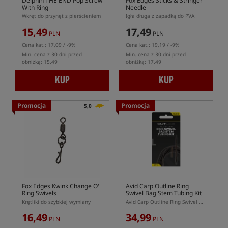
Delphin THE END Pop Screw
Fox Edges Sticks & Stringer
With Ring
Needle
Wkręt do przynęt z pierścieniem
Igła długa z zapadką do PVA
15,49
17,49
PLN
PLN
Cena kat.:
17,09
/ -9%
Cena kat.:
19,19
/ -9%
Min. cena z 30 dni przed
Min. cena z 30 dni przed
obniżką: 15.49
obniżką: 17.49
KUP
KUP
Promocja
Promocja
5,0
Fox Edges Kwink Change O'
Avid Carp Outline Ring
Ring Swivels
Swivel Bag Stem Tubing Kit
Krętliki do szybkiej wymiany
Avid Carp Outline Ring Swivel Bag Stem z Rurką Antysplątaniową – Zestaw 3 szt.
16,49
34,99
PLN
PLN