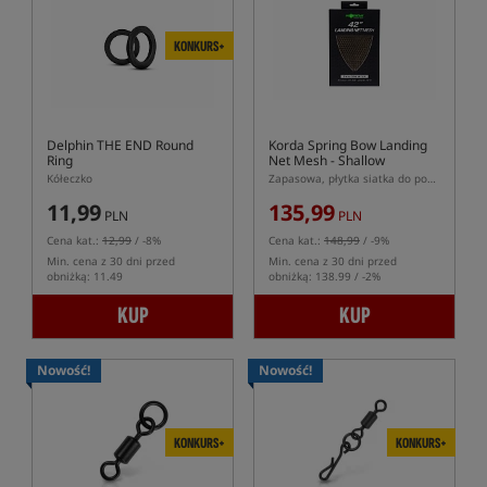
KONKURS+
Delphin THE END Round
Korda Spring Bow Landing
Ring
Net Mesh - Shallow
Kółeczko
Zapasowa, płytka siatka do podbieraka Korda Spring Bow
11,99
135,99
PLN
PLN
Cena kat.:
12,99
/ -8%
Cena kat.:
148,99
/ -9%
Min. cena z 30 dni przed
Min. cena z 30 dni przed
obniżką: 11.49
obniżką: 138.99 / -2%
KUP
KUP
Nowość!
Nowość!
KONKURS+
KONKURS+