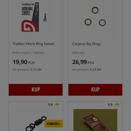
Trakker Micro Ring Swivel
Carprus Rig Rings
Mikro krętlik z kółkiem
Kółeczko
19,90
26,99
PLN
PLN
otrzymujesz
0,23 pkt
otrzymujesz
0,23 pkt
KUP
KUP
5,0
5,0
KONKURS+