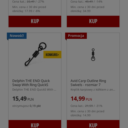
Cena kat.:
22,49
/ -27%
Cena kat.:
40,49
/ -14%
Min. cena z 30 dni przed
Min. cena z 30 dni przed
obniżką: 17.99 / -8%
obniżką: 34.99
KUP
KUP
Nowość!
Promocja
KONKURS+
Delphin THE END Quick
Avid Carp Outline Ring
Swap With Ring QuickS
Swivels
- rozmiar 7
Delphin THE END QuickS With Ring – krętlik karpiowy z szybkozłączką i kółkiem
Krętlik karpiowy z kółkiem z antyodblaskową powłoką
15,49
14,99
PLN
PLN
otrzymujesz
0,19 pkt
Cena kat.:
21,59
/ -31%
Min. cena z 30 dni przed
obniżką: 14.99
KUP
KUP