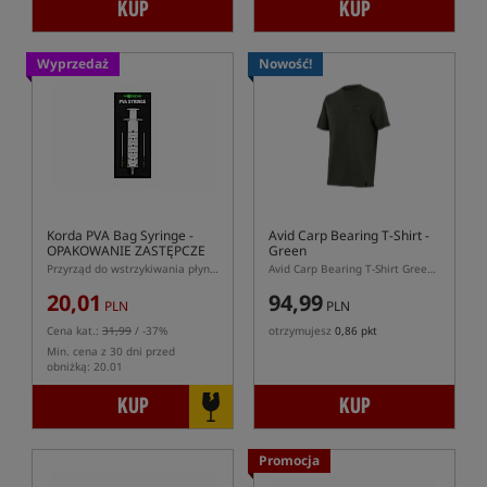
KUP
KUP
Wyprzedaż
Nowość!
Korda PVA Bag Syringe
-
Avid Carp Bearing T-Shirt -
OPAKOWANIE ZASTĘPCZE
Green
Przyrząd do wstrzykiwania płynów w woreczki PVA
Avid Carp Bearing T-Shirt Green – zielona koszulka bawełniana z nadrukiem
20,01
94,99
PLN
PLN
Cena kat.:
31,99
/ -37%
otrzymujesz
0,86 pkt
Min. cena z 30 dni przed
obniżką: 20.01
KUP
KUP
Promocja