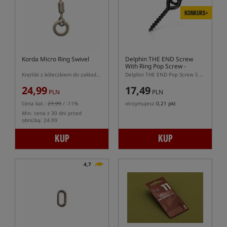
KONKURS+
Korda Micro Ring Swivel
Delphin THE END Screw
With Ring Pop Screw
-
(rozmiar S)
Krętliki z kółeczkiem do zakładania przynęt
Delphin THE END Pop Screw S – wkrętka karpiowa do pop-up z kółkiem
24,99
17,49
PLN
PLN
Cena kat.:
27,99
/ -11%
otrzymujesz
0,21 pkt
Min. cena z 30 dni przed
obniżką: 24.99
KUP
KUP
4,7