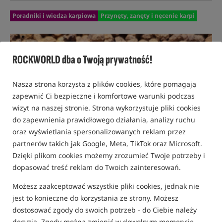
Poradniki i wiedza karpiowa
Przynęty, zanęty i nęcenie karpi
ROCKWORLD dba o Twoją prywatność!
Nasza strona korzysta z plików cookies, które pomagają
zapewnić Ci bezpieczne i komfortowe warunki podczas
wizyt na naszej stronie. Strona wykorzystuje pliki cookies
do zapewnienia prawidłowego działania, analizy ruchu
oraz wyświetlania spersonalizowanych reklam przez
partnerów takich jak Google, Meta, TikTok oraz Microsoft.
Dzięki plikom cookies możemy zrozumieć Twoje potrzeby i
dopasować treść reklam do Twoich zainteresowań.
Możesz zaakceptować wszystkie pliki cookies, jednak nie
jest to konieczne do korzystania ze strony. Możesz
dostosować zgody do swoich potrzeb - do Ciebie należy
21 MARCA 2025 R.
ROCKWORLD
decyzja. Zgody można zmienić w dowolnym momencie.