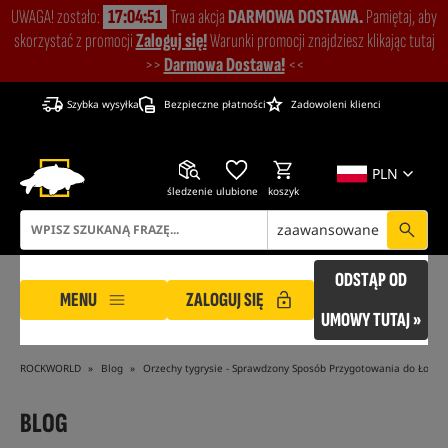
UWAGA! zostało:
17:04:50
Trwa akcja
DARMOWA DOSTAWA.
Pamiętaj, aby
skorzystać z promocji
Zaloguj się!
Warunki promocji znajdziesz klikając tutaj
>>
Darmowa Dostawa!
<<
Szybka wysyłka
Bezpieczne płatności
Zadowoleni klienci
PLN
śledzenie
ulubione
koszyk
zaawansowane
ODSTĄP OD
MENU
ZALOGUJ SIĘ
UMOWY TUTAJ »
ROCKWORLD
Blog
Orzechy tygrysie - Sprawdzony Sposób Przygotowania do Łowie
BLOG