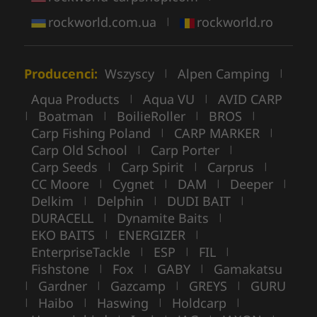
rockworld.com.ua
rockworld.ro
|
Producenci:
Wszyscy
Alpen Camping
|
|
Aqua Products
Aqua VU
AVID CARP
|
|
Boatman
BoilieRoller
BROS
|
|
|
|
Carp Fishing Poland
CARP MARKER
|
|
Carp Old School
Carp Porter
|
|
Carp Seeds
Carp Spirit
Carprus
|
|
|
CC Moore
Cygnet
DAM
Deeper
|
|
|
|
Delkim
Delphin
DUDI BAIT
|
|
|
DURACELL
Dynamite Baits
|
|
EKO BAITS
ENERGIZER
|
|
EnterpriseTackle
ESP
FIL
|
|
|
Fishstone
Fox
GABY
Gamakatsu
|
|
|
Gardner
Gazcamp
GREYS
GURU
|
|
|
|
Haibo
Haswing
Holdcarp
|
|
|
|