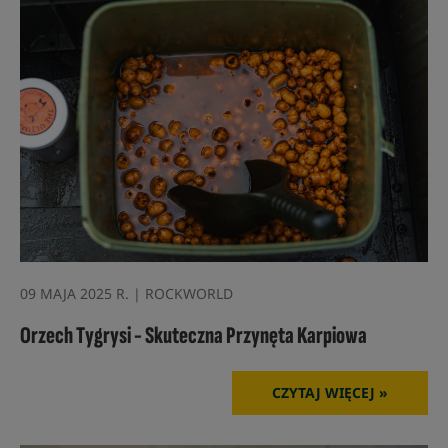
09 MAJA 2025 R. | ROCKWORLD
Orzech Tygrysi - Skuteczna Przynęta Karpiowa
CZYTAJ WIĘCEJ »