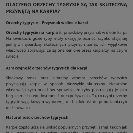
DLACZEGO ORZECHY TYGRYSIE SĄ TAK SKUTECZNĄ
PRZYNĘTĄ NA KARPIA?
Orzechy tygrysie – Przysmak w diecie karpi
Orzechy tygrysie na karpia
to prawdziwy przysmak w diecie karpi.
Na łowiskach, gdzie ryby miały okazję je poznać, szybko stają się
jedną z najbardziej skutecznych przynęt i zanęt. Ich wyjątkowe
właściwości sprawiają, że są one cenione przez karpiarzy na całym
świecie.
Atrakcyjność orzechów tygrysich dla karpi
Słodkawy smak oraz subtelny aromat orzechów tygrysich
przyciągają karpie w sposób niezwykle skuteczny. Naturalne
właściwości tych orzechów sprawiają, że ryby postrzegają je jako
bezpieczne i łatwo dostępne źródło pożywienia. To, co czyni orzechy
tygrysie wyjątkowym wyborem, to ich zdolność do pobudzania ryb
do żerowania.
Naturalność orzechów tygrysich
Karpie często uczą się unikać popularnych przynęt i zanęt, takich jak