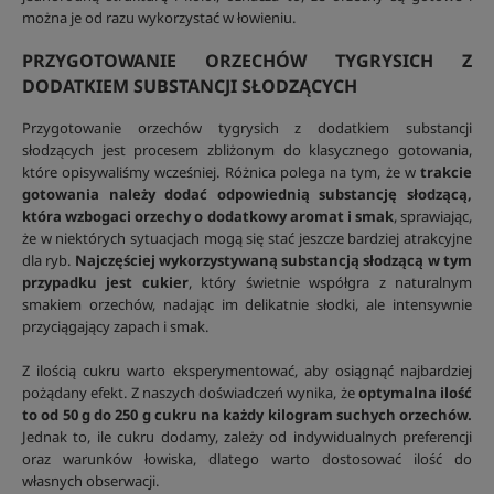
można je od razu wykorzystać w łowieniu.
PRZYGOTOWANIE ORZECHÓW TYGRYSICH Z
DODATKIEM SUBSTANCJI SŁODZĄCYCH
Przygotowanie orzechów tygrysich z dodatkiem substancji
słodzących jest procesem zbliżonym do klasycznego gotowania,
które opisywaliśmy wcześniej. Różnica polega na tym, że w
trakcie
gotowania należy dodać odpowiednią substancję słodzącą,
która wzbogaci orzechy o dodatkowy aromat i smak
, sprawiając,
że w niektórych sytuacjach mogą się stać jeszcze bardziej atrakcyjne
dla ryb.
Najczęściej wykorzystywaną substancją słodzącą w tym
przypadku jest cukier
, który świetnie współgra z naturalnym
smakiem orzechów, nadając im delikatnie słodki, ale intensywnie
przyciągający zapach i smak.
Z ilością cukru warto eksperymentować, aby osiągnąć najbardziej
pożądany efekt. Z naszych doświadczeń wynika, że
optymalna ilość
to od 50 g do 250 g cukru na każdy kilogram suchych orzechów.
Jednak to, ile cukru dodamy, zależy od indywidualnych preferencji
oraz warunków łowiska, dlatego warto dostosować ilość do
własnych obserwacji.