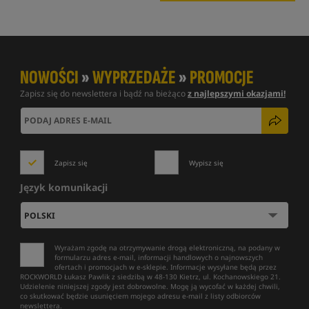
NOWOŚCI
»
WYPRZEDAŻE
»
PROMOCJE
Zapisz się do newslettera i bądź na bieżąco
z najlepszymi okazjami!
Zapisz się
Wypisz się
Język komunikacji
Wyrażam zgodę na otrzymywanie drogą elektroniczną, na podany w
formularzu adres e-mail, informacji handlowych o najnowszych
ofertach i promocjach w e-sklepie. Informacje wysyłane będą przez
ROCKWORLD Łukasz Pawlik z siedzibą w 48-130 Kietrz, ul. Kochanowskiego 21.
Udzielenie niniejszej zgody jest dobrowolne. Mogę ją wycofać w każdej chwili,
co skutkować będzie usunięciem mojego adresu e-mail z listy odbiorców
newslettera.