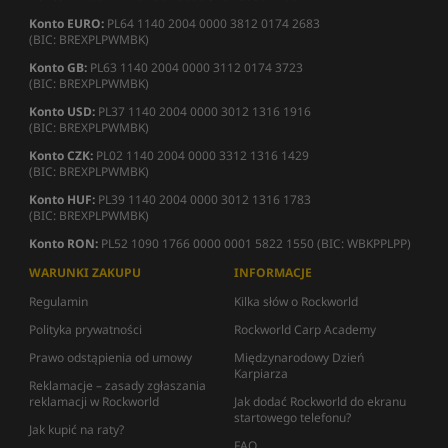
Konto EURO:
PL64 1140 2004 0000 3812 0174 2683
(BIC: BREXPLPWMBK)
Konto GB:
PL63 1140 2004 0000 3112 0174 3723
(BIC: BREXPLPWMBK)
Konto USD:
PL37 1140 2004 0000 3012 1316 1916
(BIC: BREXPLPWMBK)
Konto CZK:
PL02 1140 2004 0000 3312 1316 1429
(BIC: BREXPLPWMBK)
Konto HUF:
PL39 1140 2004 0000 3012 1316 1783
(BIC: BREXPLPWMBK)
Konto RON:
PL52 1090 1766 0000 0001 5822 1550 (BIC: WBKPPLPP)
WARUNKI ZAKUPU
INFORMACJE
Regulamin
Kilka słów o Rockworld
Polityka prywatności
Rockworld Carp Academy
Prawo odstąpienia od umowy
Międzynarodowy Dzień
Karpiarza
Reklamacje – zasady zgłaszania
reklamacji w Rockworld
Jak dodać Rockworld do ekranu
startowego telefonu?
Jak kupić na raty?
FAQ