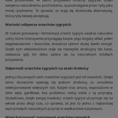
kulki proteinowe. W takim przypadku orzechy tygrysie, dzięki
swojemu naturalnemu pochodzeniu, są postrzegane przez ryby jako
mniej ryzykowne. To sprawia, że stają się doskonałą alternatywą,
którą ryby łatwiej akceptują.
Wartości odżywcze orzechów tygrysich
W trakcie gotowania i fermentacji orzech tygrysi uwalnia naturalne
cukry, które intensywnie przyciągają karpie. Jego bogaty skład, pełen
węglowodanów i tłuszczów, dostarcza rybom dużej dawki energii.
Dzięki tym właściwościom staje się niezwykle atrakcyjny dla karpi,
zwłaszcza gdy ich dieta opiera się na naturalnych źródłach
pożywienia.
Odporność orzechów tygrysich na ataki drobnicy
Jedną z kluczowych cech orzechów tygrysich jest ich twardość. Dzięki
temu skutecznie opierają się atakom drobnicy, co umożliwia
selekcjonowanie większych ryb. Karpie oraz amury, wyposażone w
silne zęby gardłowe, bez problemu radzą sobie z tą przynętą.
Dodatkowo, dzięki swojej trwałości, orzech tygrysi utrzymuje się na
włosie przez długi czas, co sprawia, że jest to jedna z najbardziej
wytrzymałych naturalnych przynęt w wędkarstwie karpiowym.
Wszechstronność zastosowań orzechów tygrysich