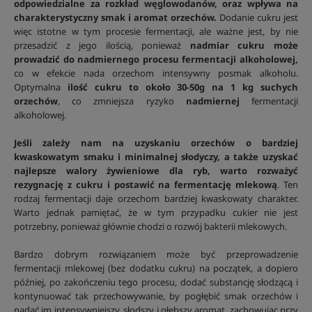
odpowiedzialne za rozkład węglowodanów, oraz wpływa na
charakterystyczny smak i aromat orzechów.
Dodanie cukru jest
więc istotne w tym procesie fermentacji, ale ważne jest, by nie
przesadzić z jego ilością, ponieważ
nadmiar cukru może
prowadzić do nadmiernego procesu fermentacji alkoholowej,
co w efekcie nada orzechom intensywny posmak alkoholu.
Optymalna
ilość cukru to około 30-50g na 1 kg suchych
orzechów
, co zmniejsza ryzyko
nadmiernej
fermentacji
alkoholowej.
Jeśli zależy nam na uzyskaniu orzechów o bardziej
kwaskowatym smaku i minimalnej słodyczy, a także uzyskać
najlepsze walory żywieniowe dla ryb, warto rozważyć
rezygnację z cukru i postawić na fermentację mlekową
. Ten
rodzaj fermentacji daje orzechom bardziej kwaskowaty charakter.
Warto jednak pamiętać, że w tym przypadku cukier nie jest
potrzebny, ponieważ głównie chodzi o rozwój bakterii mlekowych.
Bardzo dobrym rozwiązaniem może być przeprowadzenie
fermentacji mlekowej (bez dodatku cukru) na początek, a dopiero
później, po zakończeniu tego procesu, dodać substancję słodzącą i
kontynuować tak przechowywanie, by pogłębić smak orzechów i
nadać im intensywniejszy, słodszy i głębszy aromat, zachowując przy