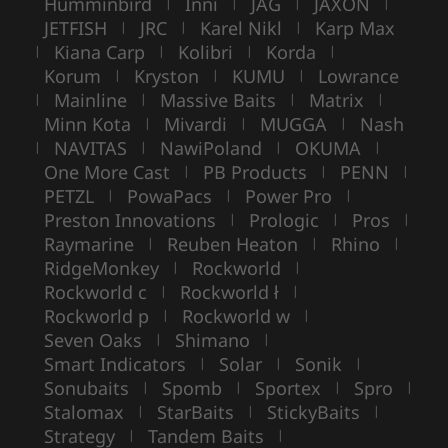
Humminbird
Inni
JAG
JAXON
|
|
|
|
JETFISH
JRC
Karel Nikl
Karp Max
|
|
|
Kiana Carp
Kolibri
Korda
|
|
|
|
Korum
Kryston
KUMU
Lowrance
|
|
|
Mainline
Massive Baits
Matrix
|
|
|
|
Minn Kota
Mivardi
MUGGA
Nash
|
|
|
NAVITAS
NawiPoland
OKUMA
|
|
|
|
One More Cast
PB Products
PENN
|
|
|
PETZL
PowaPacs
Power Pro
|
|
|
Preston Innovations
Prologic
Pros
|
|
|
Raymarine
Reuben Heaton
Rhino
|
|
|
RidgeMonkey
Rockworld
|
|
Rockworld c
Rockworld ł
|
|
Rockworld p
Rockworld w
|
|
Seven Oaks
Shimano
|
|
Smart Indicators
Solar
Sonik
|
|
|
Sonubaits
Spomb
Sportex
Spro
|
|
|
|
Stalomax
StarBaits
StickyBaits
|
|
|
Strategy
Tandem Baits
|
|