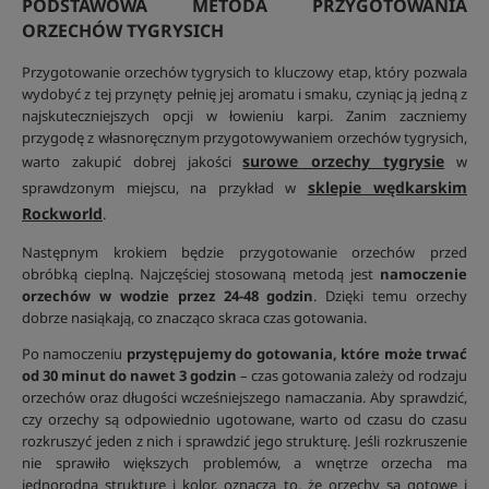
PODSTAWOWA METODA PRZYGOTOWANIA
ORZECHÓW TYGRYSICH
Przygotowanie orzechów tygrysich to kluczowy etap, który pozwala
wydobyć z tej przynęty pełnię jej aromatu i smaku, czyniąc ją jedną z
najskuteczniejszych opcji w łowieniu karpi. Zanim zaczniemy
przygodę z własnoręcznym przygotowywaniem orzechów tygrysich,
surowe orzechy tygrysie
warto zakupić dobrej jakości
w
sklepie wędkarskim
sprawdzonym miejscu, na przykład w
Rockworld
.
Następnym krokiem będzie przygotowanie orzechów przed
obróbką cieplną. Najczęściej stosowaną metodą jest
namoczenie
orzechów w wodzie przez 24-48 godzin
. Dzięki temu orzechy
dobrze nasiąkają, co znacząco skraca czas gotowania.
Po namoczeniu
przystępujemy do gotowania, które może trwać
od 30 minut do nawet 3 godzin
– czas gotowania zależy od rodzaju
orzechów oraz długości wcześniejszego namaczania. Aby sprawdzić,
czy orzechy są odpowiednio ugotowane, warto od czasu do czasu
rozkruszyć jeden z nich i sprawdzić jego strukturę. Jeśli rozkruszenie
nie sprawiło większych problemów, a wnętrze orzecha ma
jednorodną strukturę i kolor, oznacza to, że orzechy są gotowe i