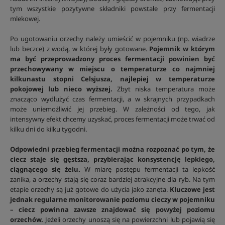
tym wszystkie pozytywne składniki powstałe przy fermentacji
mlekowej.
Po ugotowaniu orzechy należy umieścić w pojemniku (np. wiadrze
lub beczce) z wodą, w której były gotowane.
Pojemnik w którym
ma być przeprowadzony proces fermentacji powinien być
przechowywany w miejscu o temperaturze co najmniej
kilkunastu stopni Celsjusza, najlepiej w temperaturze
pokojowej lub nieco wyższej.
Zbyt niska temperatura może
znacząco wydłużyć czas fermentacji, a w skrajnych przypadkach
może uniemożliwić jej przebieg. W zależności od tego, jak
intensywny efekt chcemy uzyskać, proces fermentacji może trwać od
kilku dni do kilku tygodni.
Odpowiedni przebieg fermentacji można rozpoznać po tym, że
ciecz staje się gęstsza, przybierając konsystencję lepkiego,
ciągnącego się żelu.
W miarę postępu fermentacji ta lepkość
zanika, a orzechy stają się coraz bardziej atrakcyjne dla ryb. Na tym
etapie orzechy są już gotowe do użycia jako zanęta.
Kluczowe jest
jednak regularne monitorowanie poziomu cieczy w pojemniku
– ciecz powinna zawsze znajdować się powyżej poziomu
orzechów.
Jeżeli orzechy unoszą się na powierzchni lub pojawią się