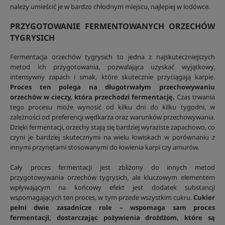
należy umieścić je w bardzo chłodnym miejscu, najlepiej w lodówce.
PRZYGOTOWANIE FERMENTOWANYCH ORZECHÓW
TYGRYSICH
Fermentacja orzechów tygrysich to jedna z najskuteczniejszych
metod ich przygotowania, pozwalająca uzyskać wyjątkowy,
intensywny zapach i smak, które skutecznie przyciągają karpie.
Proces ten polega na długotrwałym przechowywaniu
orzechów w cieczy, która przechodzi fermentację.
Czas trwania
tego procesu może wynosić od kilku dni do kilku tygodni, w
zależności od preferencji wędkarza oraz warunków przechowywania.
Dzięki fermentacji, orzechy stają się bardziej wyraziste zapachowo, co
czyni je bardziej skutecznymi na wielu łowiskach w porównaniu z
innymi przynętami stosowanymi do łowienia karpi czy amurów.
Cały proces fermentacji jest zbliżony do innych metod
przygotowywania orzechów tygrysich, ale kluczowym elementem
wpływającym na końcowy efekt jest dodatek substancji
wspomagających ten proces, w tym przede wszystkim cukru.
Cukier
pełni dwie zasadnicze role – wspomaga sam proces
fermentacji, dostarczając pożywienia drożdżom, które są