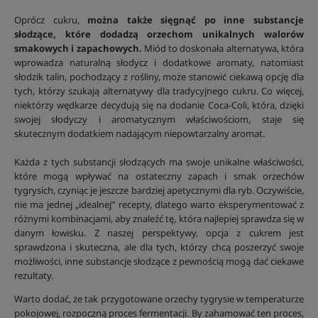
Oprócz cukru,
można także sięgnąć po inne substancje
słodzące, które dodadzą orzechom unikalnych walorów
smakowych i zapachowych.
Miód to doskonała alternatywa, która
wprowadza naturalną słodycz i dodatkowe aromaty, natomiast
słodzik talin, pochodzący z rośliny, może stanowić ciekawą opcję dla
tych, którzy szukają alternatywy dla tradycyjnego cukru. Co więcej,
niektórzy wędkarze decydują się na dodanie Coca-Coli, która, dzięki
swojej słodyczy i aromatycznym właściwościom, staje się
skutecznym dodatkiem nadającym niepowtarzalny aromat.
Każda z tych substancji słodzących ma swoje unikalne właściwości,
które mogą wpływać na ostateczny zapach i smak orzechów
tygrysich, czyniąc je jeszcze bardziej apetycznymi dla ryb. Oczywiście,
nie ma jednej „idealnej” recepty, dlatego warto eksperymentować z
różnymi kombinacjami, aby znaleźć tę, która najlepiej sprawdza się w
danym łowisku. Z naszej perspektywy, opcja z cukrem jest
sprawdzona i skuteczna, ale dla tych, którzy chcą poszerzyć swoje
możliwości, inne substancje słodzące z pewnością mogą dać ciekawe
rezultaty.
Warto dodać, że tak przygotowane orzechy tygrysie w temperaturze
pokojowej, rozpoczną proces fermentacji. By zahamować ten proces,