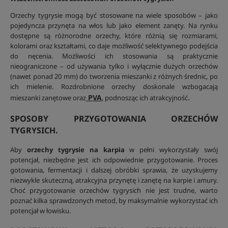
Orzechy tygrysie mogą być stosowane na wiele sposobów – jako
pojedyncza przynęta na włos lub jako element zanęty. Na rynku
dostępne są różnorodne orzechy, które różnią się rozmiarami,
kolorami oraz kształtami, co daje możliwość selektywnego podejścia
do nęcenia. Możliwości ich stosowania są praktycznie
nieograniczone – od używania tylko i wyłącznie dużych orzechów
(nawet ponad 20 mm) do tworzenia mieszanki z różnych średnic, po
ich mielenie. Rozdrobnione orzechy doskonale wzbogacają
PVA
mieszanki zanętowe oraz
, podnosząc ich atrakcyjność.
SPOSOBY PRZYGOTOWANIA ORZECHÓW
TYGRYSICH.
Aby
orzechy tygrysie na karpia
w pełni wykorzystały swój
potencjał, niezbędne jest ich odpowiednie przygotowanie. Proces
gotowania, fermentacji i dalszej obróbki sprawia, że uzyskujemy
niezwykle skuteczną, atrakcyjna przynętę i zanętę na karpie i amury.
Choć przygotowanie orzechów tygrysich nie jest trudne, warto
poznać kilka sprawdzonych metod, by maksymalnie wykorzystać ich
potencjał w łowisku.