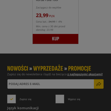
Zaciągacz do węzłów
23,99
PLN
Cena kat.:
24,99
/ -4%
Min. cena z 30 dni przed
obniżką: 23.99
KUP
NOWOŚCI
»
WYPRZEDAŻE
»
PROMOCJE
Zapisz się do newslettera i bądź na bieżąco
z najlepszymi okazjami!
Zapisz się
Wypisz się
Język komunikacji