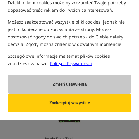
Dzięki plikom cookies możemy zrozumieć Twoje potrzeby i
dopasować treść reklam do Twoich zainteresowań.
O
C
U
E
Ł
N
H
Możesz zaakceptować wszystkie pliki cookies, jednak nie
jest to konieczne do korzystania ze strony. Możesz
Pulla
dostosować zgody do swoich potrzeb - do Ciebie należy
decyzja. Zgody można zmienić w dowolnym momencie.
Pulla to inaczej zaciągacz używny do mocnego zaciągania
wezłów.
Szczegółowe informacje ma temat plików cookies
znajdziesz w naszej
Polityce Prywatności
.
PRODUKTY POWIĄZANE
Zmień ustawienia
Promocja
4,9
Zaakceptuj wszystkie
Korda Pulla Tool