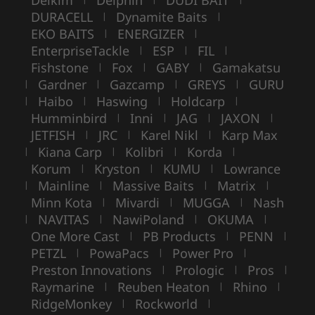
Delkim
Delphin
DUDI BAIT
DURACELL
Dynamite Baits
|
|
EKO BAITS
ENERGIZER
|
|
EnterpriseTackle
ESP
FIL
|
|
|
Fishstone
Fox
GABY
Gamakatsu
|
|
|
Gardner
Gazcamp
GREYS
GURU
|
|
|
|
Haibo
Haswing
Holdcarp
|
|
|
|
Humminbird
Inni
JAG
JAXON
|
|
|
|
JETFISH
JRC
Karel Nikl
Karp Max
|
|
|
Kiana Carp
Kolibri
Korda
|
|
|
|
Korum
Kryston
KUMU
Lowrance
|
|
|
Mainline
Massive Baits
Matrix
|
|
|
|
Minn Kota
Mivardi
MUGGA
Nash
|
|
|
NAVITAS
NawiPoland
OKUMA
|
|
|
|
One More Cast
PB Products
PENN
|
|
|
PETZL
PowaPacs
Power Pro
|
|
|
Preston Innovations
Prologic
Pros
|
|
|
Raymarine
Reuben Heaton
Rhino
|
|
|
RidgeMonkey
Rockworld
|
|