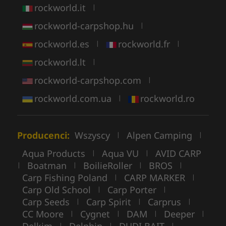
rockworld.it
|
rockworld-carpshop.hu
|
rockworld.es
rockworld.fr
|
|
rockworld.lt
|
rockworld-carpshop.com
|
rockworld.com.ua
rockworld.ro
|
Producenci:
Wszyscy
Alpen Camping
|
|
Aqua Products
Aqua VU
AVID CARP
|
|
Boatman
BoilieRoller
BROS
|
|
|
|
Carp Fishing Poland
CARP MARKER
|
|
Carp Old School
Carp Porter
|
|
Carp Seeds
Carp Spirit
Carprus
|
|
|
CC Moore
Cygnet
DAM
Deeper
|
|
|
|
|
|
|