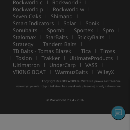
Rockworld c
Rockworld ł
|
|
Rockworld p
Rockworld w
|
|
Seven Oaks
Shimano
|
|
Smart Indicators
Solar
Sonik
|
|
|
Sonubaits
Spomb
Sportex
Spro
|
|
|
|
Stalomax
StarBaits
StickyBaits
|
|
|
Strategy
Tandem Baits
|
|
TB Baits - Tomas Blazek
Tica
Tiross
|
|
Toslon
Trakker
UltimateProducts
|
|
|
|
Ultimatron
UnderCarp
VASS
|
|
|
VIKING BOAT
WarmuzBaits
WileyX
|
|
Copyright ©
ROCKWORLD
- Wszelkie prawa zastrzeżone.
Wykorzystywanie zdjęć i tekstów bez uzyskania pisemnej zgody zabronione.
© Rockworld 2004 - 2026