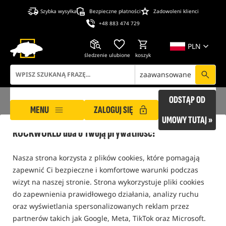
Szybka wysyłka
Bezpieczne płatności
Zadowoleni klienci
+48 883 474 729
PLN
śledzenie
ulubione
koszyk
zaawansowane
ODSTĄP OD
MENU
ZALOGUJ SIĘ
UMOWY TUTAJ »
ROCKWORLD dba o Twoją prywatność!
ROCKWORLD
Słownik pojęć
Pulla
Nasza strona korzysta z plików cookies, które pomagają
zapewnić Ci bezpieczne i komfortowe warunki podczas
SŁOWNIK POJĘĆ
wizyt na naszej stronie. Strona wykorzystuje pliki cookies
do zapewnienia prawidłowego działania, analizy ruchu
oraz wyświetlania spersonalizowanych reklam przez
K
B
R
T
S
D
M
A
1
L
Q
W
F
P
I
G
Z
partnerów takich jak Google, Meta, TikTok oraz Microsoft.