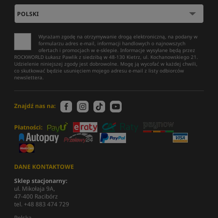
Wyrażam zgodę na otrzymywanie drogą elektroniczną, na podany w
formularzu adres e-mail, informacji handlowych o najnowszych
ofertach i promocjach w e-sklepie. Informacje wysyłane będą przez
ROCKWORLD Łukasz Pawlik z siedzibą w 48-130 Kietrz, ul. Kochanowskiego 21.
Udzielenie niniejszej zgody jest dobrowolne. Mogę ją wycofać w każdej chwili,
co skutkować będzie usunięciem mojego adresu e-mail z listy odbiorców
newslettera.
Znajdź nas na:
Płatności:
DANE KONTAKTOWE
Sklep stacjonarny:
ul. Mikołaja 9A,
47-400 Racibórz
tel. +48 883 474 729
Polska