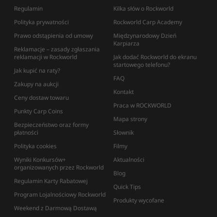
Regulamin
Kilka słów o Rockworld
Polityka prywatności
Rockworld Carp Academy
Prawo odstąpienia od umowy
Międzynarodowy Dzień
Karpiarza
Reklamacje – zasady zgłaszania
reklamacji w Rockworld
Jak dodać Rockworld do ekranu
startowego telefonu?
Jak kupić na raty?
FAQ
Zakupy na aukcji
Kontakt
Ceny dostaw towaru
Praca w ROCKWORLD
Punkty Carp Coins
Mapa strony
Bezpieczeństwo oraz formy
płatności
Słownik
Polityka cookies
Filmy
Wyniki Konkursów+
Aktualności
organizowanych przez Rockworld
Blog
Regulamin Karty Rabatowej
Quick Tips
Program Lojalnościowy Rockworld
Produkty wycofane
Weekend z Darmową Dostawą