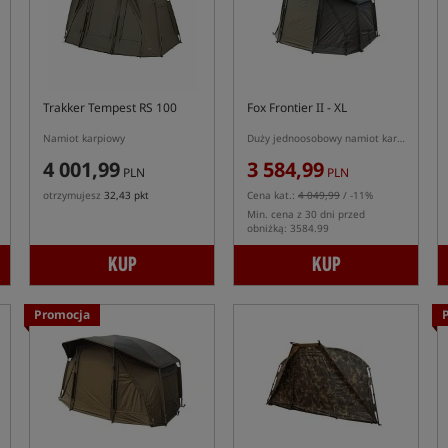
Trakker Tempest RS 100
Fox Frontier II - XL
Namiot karpiowy
Duży jednoosobowy namiot karpiowy
4 001,99
3 584,99
PLN
PLN
otrzymujesz
32,43 pkt
Cena kat.:
4 049,99
/ -11%
Min. cena z 30 dni przed
obniżką: 3584.99
KUP
KUP
Promocja