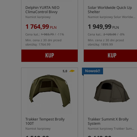
Delphin YURTA NEO
Solar Worldwide Quick Up
ClimaControl Bivvy
Shelter
Namiot karpiowy
Namiot karpiowy Solar Worldwide Quick Up Shelter Standard
1 764,99
1 949,99
PLN
PLN
Cena kat.:
1 983,79
/ -11%
Cena kat.:
2 120,00
/ -8%
Min. cena z 30 dni przed
Min. cena z 30 dni przed
obniżką: 1764.99
obniżką: 1899.99
KUP
KUP
Nowość!
5,0
Trakker Tempest Brolly
Trakker Summit X Brolly
100T
System
Namiot karpiowy
Namiot karpiowy Trakker Summit X Brolly System 55”