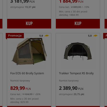
3 181,99
1 884,99
PLN
PLN
otrzymujesz
19,37 pkt
Cena kat.:
2 089,00
/ -10%
Min. cena z 30 dni przed
obniżką: 1884.99
KUP
KUP
Promocja
5,0
5,0
Fox EOS 60 Brolly System
Trakker Tempest RS Brolly
Namiot karpiowy
Namiot karpiowy
829,99
2 389,90
PLN
PLN
Cena kat.:
1 124,99
/ -26%
otrzymujesz
20,75 pkt
Min. cena z 30 dni przed
obniżką: 829.99