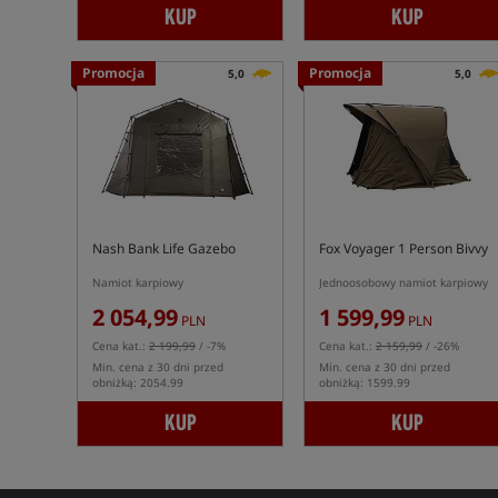
KUP
KUP
Promocja
Promocja
5,0
5,0
Nash Bank Life Gazebo
Fox Voyager 1 Person Bivvy
Namiot karpiowy
Jednoosobowy namiot karpiowy
2 054,99
1 599,99
PLN
PLN
Cena kat.:
2 199,99
/ -7%
Cena kat.:
2 159,99
/ -26%
Min. cena z 30 dni przed
Min. cena z 30 dni przed
obniżką: 2054.99
obniżką: 1599.99
KUP
KUP