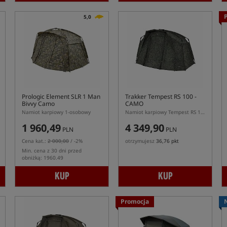
5,0
Prologic Element SLR 1 Man
Trakker Tempest RS 100 -
Bivvy Camo
CAMO
Namiot karpiowy 1-osobowy
Namiot karpiowy Tempest RS 100 w kolorze kamuflażu
1 960,49
4 349,90
PLN
PLN
Cena kat.:
2 000,00
/ -2%
otrzymujesz
36,76 pkt
Min. cena z 30 dni przed
obniżką: 1960.49
KUP
KUP
Promocja