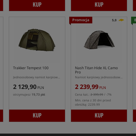
KUP
KUP
Promocja
B
5,0
Trakker Tempest 100
Nash Titan Hide XL Camo
Pro
Jednoosobowy namiot karpiowy Trakker Tempest 100
Namiot karpiowy jednoosobowy XL
2 129,90
2 239,99
PLN
PLN
otrzymujesz
19,73 pkt
Cena kat.:
2 399,99
/ -7%
Min. cena z 30 dni przed
obniżką: 2239.99
KUP
KUP