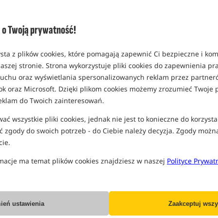
o Twoją prywatność!
ocnej konstrukcji używany przez karpiarzy. Namiot karpiowy powie
enie w długich zasiadkach.
sta z plików cookies, które pomagają zapewnić Ci bezpieczne i ko
aszej stronie. Strona wykorzystuje pliki cookies do zapewnienia p
 ruchu oraz wyświetlania spersonalizowanych reklam przez partneró
ok oraz Microsoft. Dzięki plikom cookies możemy zrozumieć Twoje p
Bestseller!
Promocja
eklam do Twoich zainteresowań.
ć wszystkie pliki cookies, jednak nie jest to konieczne do korzysta
 zgody do swoich potrzeb - do Ciebie należy decyzja. Zgody możn
ie.
macje ma temat plików cookies znajdziesz w naszej
Polityce Prywat
Trakker Tempest RS 200 -
Nash Bank Life Blockhouse
CAMO
Camo PRO (2025)
Namiot karpiowy Tempest RS 200 w kolorze kamuflażu
Namiot karpiowy
5 524,90
5 354,99
ień ustawienia
Zaakceptuj wszy
PLN
PLN
otrzymujesz
41,59 pkt
Cena kat.:
5 699,99
/ -6%