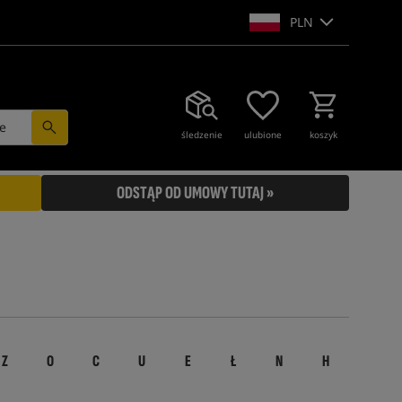
PLN
e
śledzenie
ulubione
koszyk
ODSTĄP OD UMOWY TUTAJ »
Z
O
C
U
E
Ł
N
H