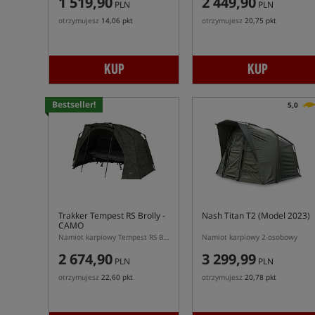
1 519,90
2 449,90
PLN
PLN
otrzymujesz
14,06 pkt
otrzymujesz
20,75 pkt
KUP
KUP
Bestseller!
5,0
Trakker Tempest RS Brolly -
Nash Titan T2 (Model 2023)
CAMO
Namiot karpiowy Tempest RS Brolly w kolorze kamuflażu
Namiot karpiowy 2-osobowy
2 674,90
3 299,99
PLN
PLN
otrzymujesz
22,60 pkt
otrzymujesz
20,78 pkt