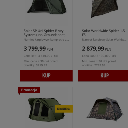
Solar SP Uni Spider Bivvy
Solar Worldwide Spider 1.5
System (inc. Groundsheet,
FS
Infill Panel)
Namiot karpiowyw komplecie z panelem przednim i podłogą
Namiot karpiowy Solar Worldwide Spider 1.5 FS
3 799,99
2 879,99
PLN
PLN
Cena kat.:
4 140,00
/ -8%
Cena kat.:
3 130,00
/ -8%
Min. cena z 30 dni przed
Min. cena z 30 dni przed
obniżką: 3719.99
obniżką: 2799.99
KUP
KUP
Promocja
KONKURS+