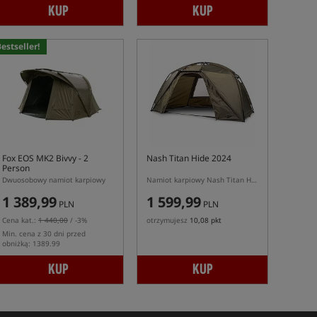
KUP
KUP
estseller!
Fox EOS MK2 Bivvy - 2
Nash Titan Hide 2024
Person
Dwuosobowy namiot karpiowy
Namiot karpiowy Nash Titan Hide w kolorze zielonym (model 2024)
1 389,99
1 599,99
PLN
PLN
Cena kat.:
1 440,00
/ -3%
otrzymujesz
10,08 pkt
Min. cena z 30 dni przed
obniżką: 1389.99
KUP
KUP