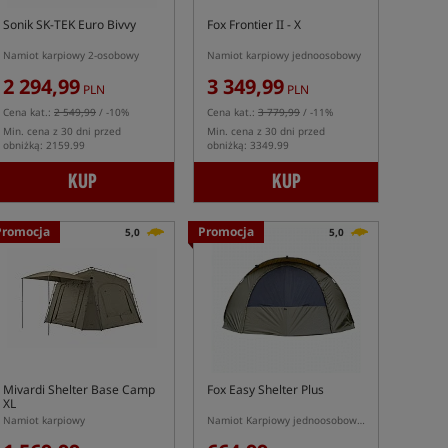
Sonik SK-TEK Euro Bivvy
Fox Frontier II - X
Namiot karpiowy 2-osobowy
Namiot karpiowy jednoosobowy
2 294,99
3 349,99
PLN
PLN
Cena kat.:
2 549,99
/ -10%
Cena kat.:
3 779,99
/ -11%
Min. cena z 30 dni przed
Min. cena z 30 dni przed
obniżką: 2159.99
obniżką: 3349.99
KUP
KUP
Promocja
Promocja
5,0
5,0
Mivardi Shelter Base Camp
Fox Easy Shelter Plus
XL
Namiot karpiowy
Namiot Karpiowy jednoosobowy typu Pop Up