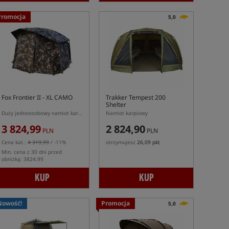
Promocja
5,0
Fox Frontier II - XL CAMO
Trakker Tempest 200
Shelter
Duży jednoosobowy namiot karpiowy w kolorze kamuflażu
Namiot karpiowy
3 824,99
2 824,90
PLN
PLN
Cena kat.:
4 319,99
/ -11%
otrzymujesz
26,09 pkt
Min. cena z 30 dni przed
obniżką: 3824.99
KUP
KUP
Nowość!
Promocja
5,0