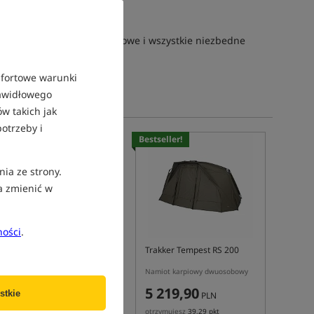
nien pomieścić łózko karpiowe i wszystkie niezbedne
mfortowe warunki
rawidłowego
w takich jak
otrzeby i
Bestseller!
nia ze strony.
a zmienić w
ności
.
Solar Worldwide Spider 2.0
Trakker Tempest RS 200
FS
Dwuosobowy namiot karpiowy Solar Worldwide Spider 2.0 FS
Namiot karpiowy dwuosobowy
3 549,99
5 219,90
stkie
PLN
PLN
Cena kat.:
3 850,00
/ -8%
otrzymujesz
39,29 pkt