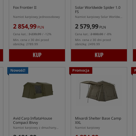
Fox Frontier II
Solar Worldwide Spider 1.0
FS
Namiot karpiowy jednoosobowy
Namiot karpiowy Solar Worldwide Spider 1.0 FS
2 854,99
2 579,99
PLN
PLN
Cena kat.:
3 239,99
/ -12%
Cena kat.:
2 800,00
/ -8%
Min. cena z 30 dni przed
Min. cena z 30 dni przed
obniżką: 2789.99
obniżką: 2499.99
KUP
KUP
Nowość!
Promocja
Avid Carp InflataHouse
Mivardi Shelter Base Camp
Compact Bivvy
XXL
Namiot karpiowy z dmuchanym stelażem Avid Carp InflataHouse Compact
Namiot karpiowy