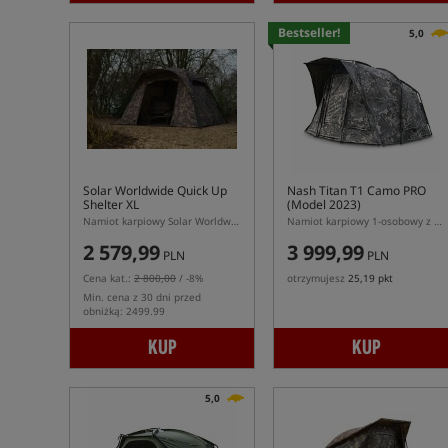
Bestseller!
5,0
Solar Worldwide Quick Up
Nash Titan T1 Camo PRO
Shelter XL
(Model 2023)
Namiot karpiowy Solar Worldwide Quick Up XL
Namiot karpiowy 1-osobowy z kapsułą wewnętrzną
2 579,99
3 999,99
PLN
PLN
Cena kat.:
2 800,00
/ -8%
otrzymujesz
25,19 pkt
Min. cena z 30 dni przed
obniżką: 2499.99
KUP
KUP
5,0