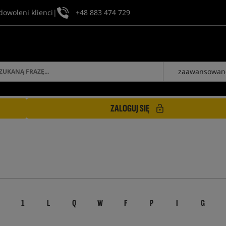
dowoleni klienci
|
+48 883 474 729
zaawansowan
ZALOGUJ SIĘ
1
L
Q
W
F
P
I
G