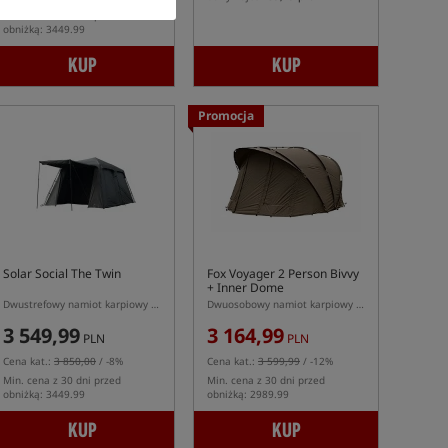
Min. cena z 30 dni przed
obniżką: 3449.99
KUP
KUP
Promocja
Solar Social The Twin
Fox Voyager 2 Person Bivvy
+ Inner Dome
Dwustrefowy namiot karpiowy Solar Social The Twin
Dwuosobowy namiot karpiowy w komplecie z kapsułą wewnętrzną
3 549,99
3 164,99
PLN
PLN
Cena kat.:
3 850,00
/ -8%
Cena kat.:
3 599,99
/ -12%
Min. cena z 30 dni przed
Min. cena z 30 dni przed
obniżką: 3449.99
obniżką: 2989.99
KUP
KUP