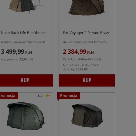
Nash Bank Life Blockhouse
Fox Voyager 2 Person Bivvy
Namiot karpiowy Nash Blockhouse 2 osobowy
Dwuosobowy namiot karpiowy
3 499,99
2 384,99
PLN
PLN
otrzymujesz
22,04 pkt
Cena kat.:
2 924,99
/ -18%
Min. cena z 30 dni przed
obniżką: 2384.99
KUP
KUP
Promocja
Promocja
5,0