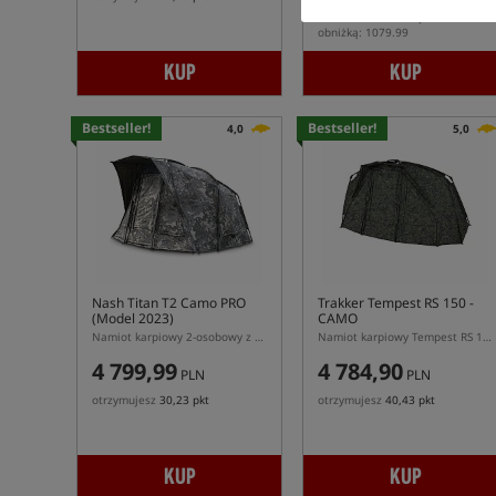
Min. cena z 30 dni przed
obniżką: 1079.99
KUP
KUP
Bestseller!
Bestseller!
4,0
5,0
Nash Titan T2 Camo PRO
Trakker Tempest RS 150 -
(Model 2023)
CAMO
Namiot karpiowy 2-osobowy z kapsułą wewnętrzną
Namiot karpiowy Tempest RS 150 w kolorze kamuflażu
4 799,99
4 784,90
PLN
PLN
otrzymujesz
30,23 pkt
otrzymujesz
40,43 pkt
KUP
KUP