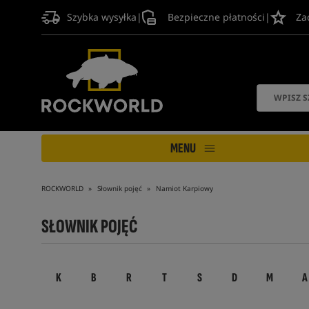
Szybka wysyłka
|
Bezpieczne płatności
|
Za
MENU
ROCKWORLD
Słownik pojęć
Namiot Karpiowy
SŁOWNIK POJĘĆ
K
B
R
T
S
D
M
A