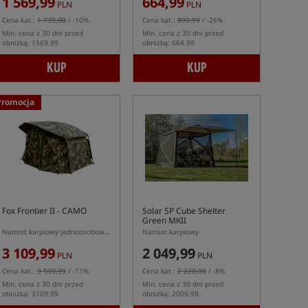
1 569,99
664,99
PLN
PLN
Cena kat.:
1 739,00
/ -10%
Cena kat.:
899,99
/ -26%
Min. cena z 30 dni przed
Min. cena z 30 dni przed
obniżką: 1569.99
obniżką: 664.99
KUP
KUP
Promocja
Fox Frontier II - CAMO
Solar SP Cube Shelter
Green MKII
Namiot karpiowy jednoosobowy w kolorze kamuflażu
Namiot karpiowy
3 109,99
2 049,99
PLN
PLN
Cena kat.:
3 509,99
/ -11%
Cena kat.:
2 220,00
/ -8%
Min. cena z 30 dni przed
Min. cena z 30 dni przed
obniżką: 3109.99
obniżką: 2009.99