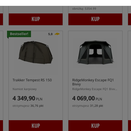
Min. cena z 30 dni przed
obniżką: 5354.99
KUP
KUP
Bestseller!
5,0
Trakker Tempest RS 150
RidgeMonkey Escape FQ1
Bivvy
Namiot karpiowy
RidgeMonkey Escape FQ1 Bivvy – jednoosobowy namiot karpiowy z Hydro-X Skull Cap
4 349,90
4 069,00
PLN
PLN
otrzymujesz
36,76 pkt
otrzymujesz
31,28 pkt
KUP
KUP