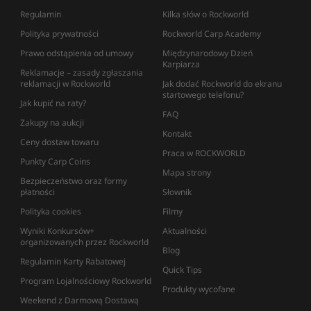
Regulamin
Kilka słów o Rockworld
Polityka prywatności
Rockworld Carp Academy
Prawo odstąpienia od umowy
Międzynarodowy Dzień
Karpiarza
Reklamacje – zasady zgłaszania
reklamacji w Rockworld
Jak dodać Rockworld do ekranu
startowego telefonu?
Jak kupić na raty?
FAQ
Zakupy na aukcji
Kontakt
Ceny dostaw towaru
Praca w ROCKWORLD
Punkty Carp Coins
Mapa strony
Bezpieczeństwo oraz formy
płatności
Słownik
Polityka cookies
Filmy
Wyniki Konkursów+
Aktualności
organizowanych przez Rockworld
Blog
Regulamin Karty Rabatowej
Quick Tips
Program Lojalnościowy Rockworld
Produkty wycofane
Weekend z Darmową Dostawą