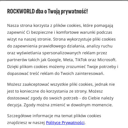
Poradniki i wiedza karpiowa
Przynęty, zanęty i nęcenie karpi
ROCKWORLD dba o Twoją prywatność!
Nasza strona korzysta z plików cookies, które pomagają
zapewnić Ci bezpieczne i komfortowe warunki podczas
wizyt na naszej stronie. Strona wykorzystuje pliki cookies
do zapewnienia prawidłowego działania, analizy ruchu
oraz wyświetlania spersonalizowanych reklam przez
partnerów takich jak Google, Meta, TikTok oraz Microsoft.
Dzięki plikom cookies możemy zrozumieć Twoje potrzeby i
dopasować treść reklam do Twoich zainteresowań.
Możesz zaakceptować wszystkie pliki cookies, jednak nie
jest to konieczne do korzystania ze strony. Możesz
dostosować zgody do swoich potrzeb - do Ciebie należy
decyzja. Zgody można zmienić w dowolnym momencie.
Szczegółowe informacje ma temat plików cookies
07 MARCA 2025 R.
ADAM SKRZYPEK
znajdziesz w naszej
Polityce Prywatności
.