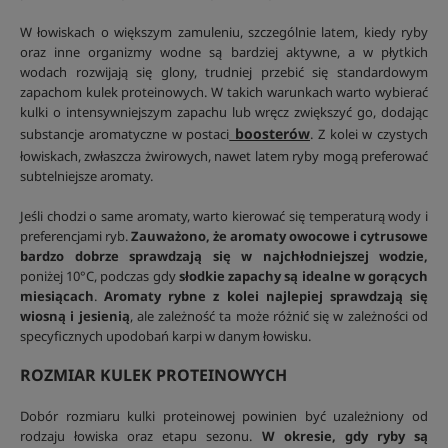
W łowiskach o większym zamuleniu, szczególnie latem, kiedy ryby
oraz inne organizmy wodne są bardziej aktywne, a w płytkich
wodach rozwijają się glony, trudniej przebić się standardowym
zapachom kulek proteinowych. W takich warunkach warto wybierać
kulki o intensywniejszym zapachu lub wręcz zwiększyć go, dodając
boosterów
substancje aromatyczne w postaci
. Z kolei w czystych
łowiskach, zwłaszcza żwirowych, nawet latem ryby mogą preferować
subtelniejsze aromaty.
Jeśli chodzi o same aromaty, warto kierować się temperaturą wody i
preferencjami ryb.
Zauważono, że aromaty owocowe i cytrusowe
bardzo dobrze sprawdzają się w najchłodniejszej wodzie,
poniżej 10°C, podczas gdy
słodkie zapachy są idealne w gorących
miesiącach
.
Aromaty rybne z kolei najlepiej sprawdzają się
wiosną i jesienią
, ale zależność ta może różnić się w zależności od
specyficznych upodobań karpi w danym łowisku.
ROZMIAR KULEK PROTEINOWYCH
Dobór rozmiaru kulki proteinowej powinien być uzależniony od
rodzaju łowiska oraz etapu sezonu.
W okresie, gdy ryby są