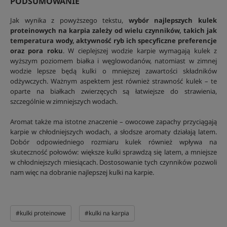
PODSUMOWANIE
Jak wynika z powyższego tekstu,
wybór najlepszych kulek
proteinowych na karpia zależy od wielu czynników, takich jak
temperatura wody, aktywność ryb ich specyficzne preferencje
oraz pora roku
. W cieplejszej wodzie karpie wymagają kulek z
wyższym poziomem białka i węglowodanów, natomiast w zimnej
wodzie lepsze będą kulki o mniejszej zawartości składników
odżywczych. Ważnym aspektem jest również strawność kulek – te
oparte na białkach zwierzęcych są łatwiejsze do strawienia,
szczególnie w zimniejszych wodach.
Aromat także ma istotne znaczenie – owocowe zapachy przyciągają
karpie w chłodniejszych wodach, a słodsze aromaty działają latem.
Dobór odpowiedniego rozmiaru kulek również wpływa na
skuteczność połowów: większe kulki sprawdzą się latem, a mniejsze
w chłodniejszych miesiącach. Dostosowanie tych czynników pozwoli
nam więc na dobranie najlepszej kulki na karpie.
#kulki proteinowe
#kulki na karpia