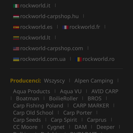
rockworld.it
|
rockworld-carpshop.hu
|
rockworld.es
rockworld.fr
|
|
rockworld.lt
|
rockworld-carpshop.com
|
rockworld.com.ua
rockworld.ro
|
Producenci:
Wszyscy
Alpen Camping
|
|
Aqua Products
Aqua VU
AVID CARP
|
|
Boatman
BoilieRoller
BROS
|
|
|
|
Carp Fishing Poland
CARP MARKER
|
|
Carp Old School
Carp Porter
|
|
Carp Seeds
Carp Spirit
Carprus
|
|
|
CC Moore
Cygnet
DAM
Deeper
|
|
|
|