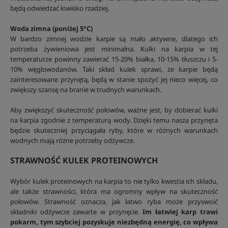
będą odwiedzać łowisko rzadziej.
Woda zimna (poniżej 5°C)
W bardzo zimnej wodzie karpie są mało aktywne, dlatego ich
potrzeba żywieniowa jest minimalna. Kulki na karpia w tej
temperaturze powinny zawierać 15-20% białka, 10-15% tłuszczu i 5-
10% węglowodanów. Taki skład kulek sprawi, że karpie będą
zainteresowane przynętą, będą w stanie spożyć jej nieco więcej, co
zwiększy szansę na branie w trudnych warunkach.
Aby zwiększyć skuteczność połowów, ważne jest, by dobierać kulki
na karpia zgodnie z temperaturą wody. Dzięki temu nasza przynęta
będzie skuteczniej przyciągała ryby, które w różnych warunkach
wodnych mają różne potrzeby odżywcze.
STRAWNOŚĆ KULEK PROTEINOWYCH
Wybór kulek proteinowych na karpia to nie tylko kwestia ich składu,
ale także strawności, która ma ogromny wpływ na skuteczność
połowów. Strawność oznacza, jak łatwo ryba może przyswoić
składniki odżywcze zawarte w przynęcie.
Im łatwiej karp trawi
pokarm, tym szybciej pozyskuje niezbędną energię, co wpływa