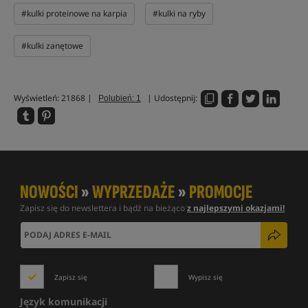
#kulki proteinowe na karpia
#kulki na ryby
#kulki zanętowe
Wyświetleń: 21868 |
| Udostępnij:
Polubień: 1
NOWOŚCI
»
WYPRZEDAŻE
»
PROMOCJE
Zapisz się do newslettera i bądź na bieżąco
z najlepszymi okazjami!
Zapisz się
Wypisz się
Język komunikacji