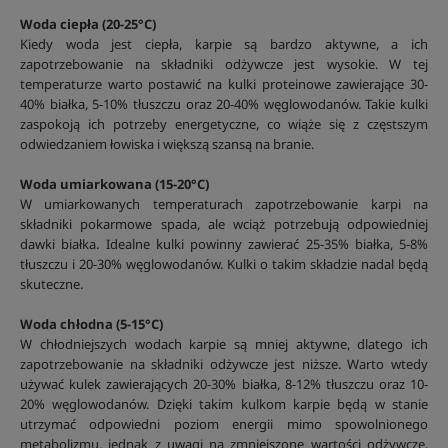
Woda ciepła (20-25°C)
Kiedy woda jest ciepła, karpie są bardzo aktywne, a ich
zapotrzebowanie na składniki odżywcze jest wysokie. W tej
temperaturze warto postawić na kulki proteinowe zawierające 30-
40% białka, 5-10% tłuszczu oraz 20-40% węglowodanów. Takie kulki
zaspokoją ich potrzeby energetyczne, co wiąże się z częstszym
odwiedzaniem łowiska i większą szansą na branie.
Woda umiarkowana (15-20°C)
W umiarkowanych temperaturach zapotrzebowanie karpi na
składniki pokarmowe spada, ale wciąż potrzebują odpowiedniej
dawki białka. Idealne kulki powinny zawierać 25-35% białka, 5-8%
tłuszczu i 20-30% węglowodanów. Kulki o takim składzie nadal będą
skuteczne.
Woda chłodna (5-15°C)
W chłodniejszych wodach karpie są mniej aktywne, dlatego ich
zapotrzebowanie na składniki odżywcze jest niższe. Warto wtedy
używać kulek zawierających 20-30% białka, 8-12% tłuszczu oraz 10-
20% węglowodanów. Dzięki takim kulkom karpie będą w stanie
utrzymać odpowiedni poziom energii mimo spowolnionego
metabolizmu, jednak z uwagi na zmniejszone wartości odżywcze,