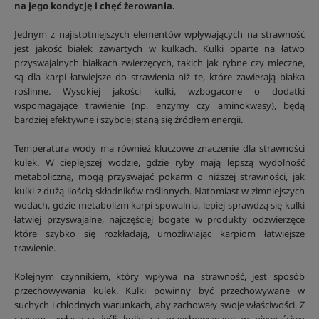
na jego kondycję i chęć żerowania.
Jednym z najistotniejszych elementów wpływających na strawność
jest jakość białek zawartych w kulkach. Kulki oparte na łatwo
przyswajalnych białkach zwierzęcych, takich jak rybne czy mleczne,
są dla karpi łatwiejsze do strawienia niż te, które zawierają białka
roślinne. Wysokiej jakości kulki, wzbogacone o dodatki
wspomagające trawienie (np. enzymy czy aminokwasy), będą
bardziej efektywne i szybciej staną się źródłem energii.
Temperatura wody ma również kluczowe znaczenie dla strawności
kulek. W cieplejszej wodzie, gdzie ryby mają lepszą wydolność
metaboliczną, mogą przyswajać pokarm o niższej strawności, jak
kulki z dużą ilością składników roślinnych. Natomiast w zimniejszych
wodach, gdzie metabolizm karpi spowalnia, lepiej sprawdzą się kulki
łatwiej przyswajalne, najczęściej bogate w produkty odzwierzęce
które szybko się rozkładają, umożliwiając karpiom łatwiejsze
trawienie.
Kolejnym czynnikiem, który wpływa na strawność, jest sposób
przechowywania kulek. Kulki powinny być przechowywane w
suchych i chłodnych warunkach, aby zachowały swoje właściwości. Z