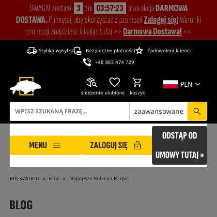
UWAGA! zostało:
3
dni
03:57:22
Trwa akcja
DARMOWA
DOSTAWA.
Pamiętaj, aby skorzystać z promocji
Zaloguj się!
Warunki
promocji znajdziesz klikając tutaj >>
Darmowa Dostawa!
<<
Szybka wysyłka
Bezpieczne płatności
Zadowoleni klienci
+48 883 474 729
PLN
śledzenie
ulubione
koszyk
zaawansowane
ODSTĄP OD
MENU
ZALOGUJ SIĘ
UMOWY TUTAJ »
ROCKWORLD
Blog
Najlepsze Kulki na Karpie
BLOG