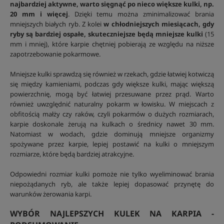
najbardziej aktywne, warto sięgnąć po nieco większe kulki, np.
20 mm i więcej
. Dzięki temu można zminimalizować brania
mniejszych białych ryb. Z kolei
w chłodniejszych miesiącach, gdy
ryby są bardziej ospałe, skuteczniejsze będą mniejsze kulki
(15
mm i mniej), które karpie chętniej pobierają ze względu na niższe
zapotrzebowanie pokarmowe.
Mniejsze kulki sprawdzą się również w rzekach, gdzie łatwiej kotwiczą
się między kamieniami, podczas gdy większe kulki, mając większą
powierzchnię, mogą być łatwiej przesuwane przez prąd. Warto
również uwzględnić naturalny pokarm w łowisku. W miejscach z
obfitością małży czy raków, czyli pokarmów o dużych rozmiarach,
karpie doskonale żerują na kulkach o średnicy nawet 30 mm.
Natomiast w wodach, gdzie dominują mniejsze organizmy
spożywane przez karpie, lepiej postawić na kulki o mniejszym
rozmiarze, które będą bardziej atrakcyjne.
Odpowiedni rozmiar kulki pomoże nie tylko wyeliminować brania
niepożądanych ryb, ale także lepiej dopasować przynętę do
warunków żerowania karpi.
WYBÓR NAJLEPSZYCH KULEK NA KARPIA -