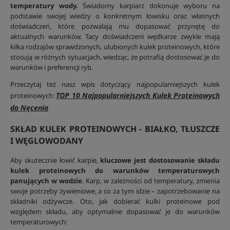
temperatury wody.
Świadomy karpiarz dokonuje wyboru na
podstawie swojej wiedzy o konkretnym łowisku oraz własnych
doświadczeń, które pozwalają mu dopasować przynętę do
aktualnych warunków. Tacy doświadczeni wędkarze zwykle mają
kilka rodzajów sprawdzonych, ulubionych kulek proteinowych, które
stosują w różnych sytuacjach, wiedząc, że potrafią dostosować je do
warunków i preferencji ryb.
Przeczytaj też nasz wpis dotyczący najpopularniejszych kulek
TOP 10 Najpopularniejszych Kulek Proteinowych
proteinowych:
do Nęcenia
SKŁAD KULEK PROTEINOWYCH - BIAŁKO, TŁUSZCZE
I WĘGLOWODANY
Aby skutecznie łowić karpie,
kluczowe jest dostosowanie składu
kulek proteinowych do warunków temperaturowych
panujących w wodzie
. Karp, w zależności od temperatury, zmienia
swoje potrzeby żywieniowe, a co za tym idzie – zapotrzebowanie na
składniki odżywcze. Oto, jak dobierać kulki proteinowe pod
względem składu, aby optymalnie dopasować je do warunków
temperaturowych: