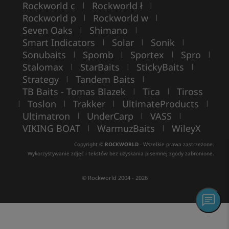
Rockworld c
Rockworld ł
|
|
Rockworld p
Rockworld w
|
|
Seven Oaks
Shimano
|
|
Smart Indicators
Solar
Sonik
|
|
|
Sonubaits
Spomb
Sportex
Spro
|
|
|
|
Stalomax
StarBaits
StickyBaits
|
|
|
Strategy
Tandem Baits
|
|
TB Baits - Tomas Blazek
Tica
Tiross
|
|
Toslon
Trakker
UltimateProducts
|
|
|
|
Ultimatron
UnderCarp
VASS
|
|
|
VIKING BOAT
WarmuzBaits
WileyX
|
|
Copyright ©
ROCKWORLD
- Wszelkie prawa zastrzeżone.
Wykorzystywanie zdjęć i tekstów bez uzyskania pisemnej zgody zabronione.
© Rockworld 2004 - 2026