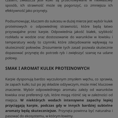
czasem, zwłaszcza jeśli kulki są przechowywane w niewłaściwy
sposób, ich strawność może się pogorszyć, co zmniejsza ich
efektywność jako przynęty.
Podsumowując, kluczem do sukcesu w dużej mierze jest wybór kulek
proteinowych o odpowiedniej strawności, które będą łatwo
przyswajalne przez karpie. Odpowiednia jakość białek, szybkość
rozkładu w wodzie oraz dostosowanie do warunków w łowisku i
temperatury wody to czynniki, które zdecydowanie wpływają na
skuteczność połowów. Zrozumienie tych zasad pozwala skutecznie
dopasować przynętę do potrzeb ryb i zwiększyć szansę na udane
połowy.
SMAK I AROMAT KULEK PROTEINOWYCH
Karpie dysponują bardzo wyczulonym zmysłem węchu, co sprawia,
że zapach kulki, tuż po jej składzie odżywczym, może mieć kluczowe
znaczenie. Wybór odpowiedniego aromatu zależy od warunków
łowiska oraz preferencji ryb, które mogą różnić się w zależności od
miejsca.
W niektórych wodach intensywne zapachy lepiej
przyciągają karpie, podczas gdy w innych bardziej subtelne
aromaty będą skuteczniejsze.
Przynęta powinna być naturalna i
pasować do ekosystemu, w którym łowimy.