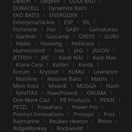
Delkim
Delphin
DUDI BAIT
|
|
|
DURACELL
Dynamite Baits
|
|
EKO BAITS
ENERGIZER
|
|
EnterpriseTackle
ESP
FIL
|
|
|
Fishstone
Fox
GABY
Gamakatsu
|
|
|
Gardner
Gazcamp
GREYS
GURU
|
|
|
|
Haibo
Haswing
Holdcarp
|
|
|
|
Humminbird
Inni
JAG
JAXON
|
|
|
|
JETFISH
JRC
Karel Nikl
Karp Max
|
|
|
Kiana Carp
Kolibri
Korda
|
|
|
|
Korum
Kryston
KUMU
Lowrance
|
|
|
Mainline
Massive Baits
Matrix
|
|
|
|
Minn Kota
Mivardi
MUGGA
Nash
|
|
|
NAVITAS
NawiPoland
OKUMA
|
|
|
|
One More Cast
PB Products
PENN
|
|
|
PETZL
PowaPacs
Power Pro
|
|
|
Preston Innovations
Prologic
Pros
|
|
|
Raymarine
Reuben Heaton
Rhino
|
|
|
RidgeMonkey
Rockworld
|
|