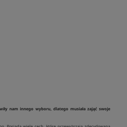
wiły nam innego wyboru, dlatego musiała zająć swoje
o. Posiada wiele cech, które przewyższają zdecydowaną