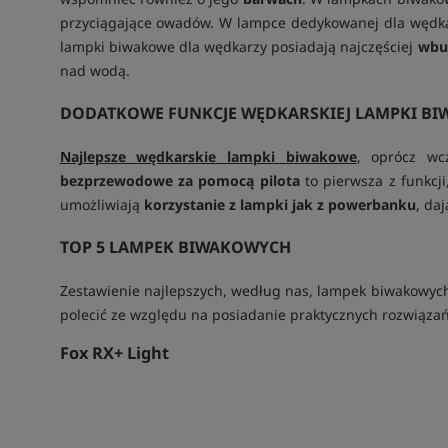
przyciągające owadów. W lampce dedykowanej dla wędka
lampki biwakowe dla wędkarzy posiadają najczęściej
wbu
nad wodą.
DODATKOWE FUNKCJE WĘDKARSKIEJ LAMPKI BI
Najlepsze wędkarskie lampki biwakowe
, oprócz wc
bezprzewodowe za pomocą pilota
to pierwsza z funkcj
umożliwiają
korzystanie z lampki jak z powerbanku
, da
TOP 5 LAMPEK BIWAKOWYCH
Zestawienie najlepszych, według nas, lampek biwakowych,
polecić ze względu na posiadanie praktycznych rozwiązań,
Fox RX+ Light