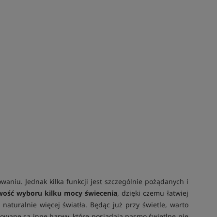
iu. Jednak kilka funkcji jest szczególnie pożądanych i
wość wyboru kilku mocy świecenia
, dzięki czemu łatwiej
aturalnie więcej światła. Będąc już przy świetle, warto
sowane są inne barwy, które posiadają pasmo świetlne nie