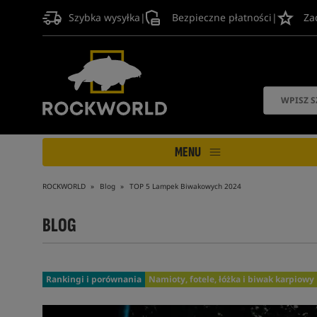
Szybka wysyłka
|
Bezpieczne płatności
|
Za
MENU
ROCKWORLD
Blog
TOP 5 Lampek Biwakowych 2024
BLOG
Rankingi i porównania
Namioty, fotele, łóżka i biwak karpiowy