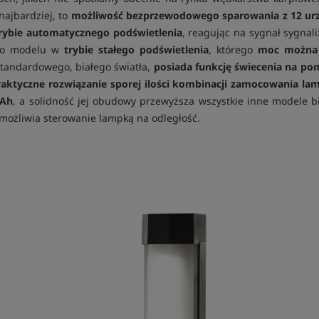
najbardziej, to
możliwość bezprzewodowego sparowania z 12 urzą
trybie automatycznego podświetlenia
, reagując na sygnał sygna
ego modelu w
trybie stałego podświetlenia
, którego
moc można 
standardowego, białego światła,
posiada funkcję świecenia na p
raktyczne rozwiązanie sporej ilości kombinacji zamocowania la
mAh
, a solidność jej obudowy przewyższa wszystkie inne modele
umożliwia sterowanie lampką na odległość.