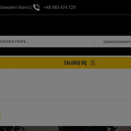
dowoleni klienci
|
+48 883 474 729
zaawansowan
ZALOGUJ SIĘ