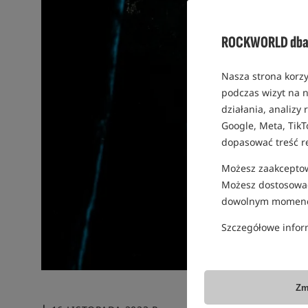
ROCKWORLD dba 
Nasza strona korzy
podczas wizyt na n
działania, analizy
Google, Meta, TikT
dopasować treść r
Możesz zaakceptowa
Możesz dostosować
dowolnym momenc
Szczegółowe infor
Zm