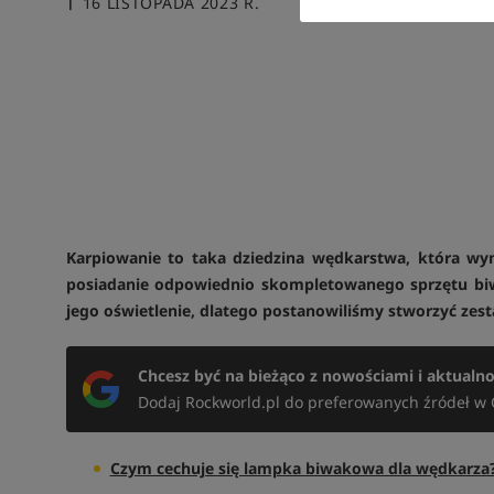
16 LISTOPADA 2023 R.
Karpiowanie to taka dziedzina wędkarstwa, która wym
posiadanie odpowiednio skompletowanego sprzętu bi
jego oświetlenie, dlatego postanowiliśmy stworzyć ze
Chcesz być na bieżąco z nowościami i aktualn
Dodaj Rockworld.pl do preferowanych źródeł w 
Czym cechuje się lampka biwakowa dla wędkarza