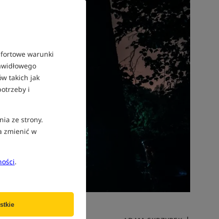
mfortowe warunki
rawidłowego
w takich jak
otrzeby i
nia ze strony.
a zmienić w
ności
.
stkie