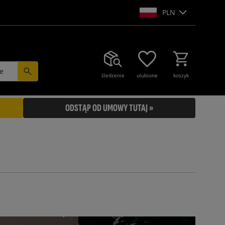
PLN
e
śledzenie
ulubione
koszyk
ODSTĄP OD UMOWY TUTAJ »