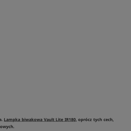
a.
Lampka biwakowa Vault Lite IR180
, oprócz tych cech,
kowych.