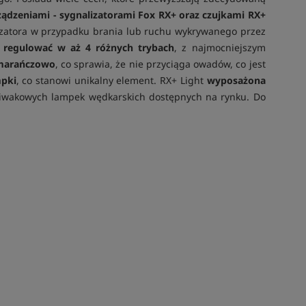
dzeniami - sygnalizatorami Fox RX+ oraz czujkami RX+
lizatora w przypadku brania lub ruchu wykrywanego przez
regulować w aż 4 różnych trybach
, z najmocniejszym
omarańczowo
, co sprawia, że nie przyciąga owadów, co jest
mpki
, co stanowi unikalny element. RX+ Light
wyposażona
 biwakowych lampek wędkarskich dostępnych na rynku. Do