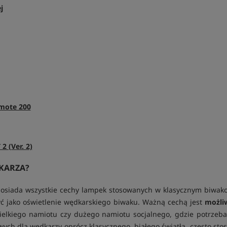
j
emote 200
 (Ver. 2)
KARZA?
iada wszystkie cechy lampek stosowanych w klasycznym biwakowan
ć jako oświetlenie wędkarskiego biwaku. Ważną cechą jest
możli
lkiego namiotu czy dużego namiotu socjalnego, gdzie potrzeba n
ych dla wędkarzy oprócz klasycznego, białego światła, często sto