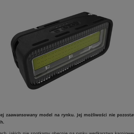
j zaawansowany model na rynku. Jej możliwości nie pozosta
h.
ch, jakich nie spotkamy obecnie na rynku wędkarstwa karpioweg