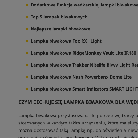
Dodatkowe funkcje wędkarskiej lampki biwakowe
Top 5 lampek biwakowych
Najlepsze lampki biwakowe
Lampka biwakowa Fox RX+ Light
Lampka biwakowa
RidgeMonkey Vault Lite IR180
Lampka biwakowa
Trakker Nitelife Bivvy Light R
Lampka biwakowa Nash Powerbanx Dome Lite
Lampka biwakowa Smart Indicators SMART LIGHT 2
CZYM CECHUJE SIĘ LAMPKA BIWAKOWA DLA WĘD
Lampka biwakowa przystosowana do potrzeb wędkarzy pos
stosowanych w każdym takim urządzeniu, które ma służy
można dostosować taką lampkę np. do oświetlenia niewie
wspomnieć również o jego
barwach
. W lampkach biwakow