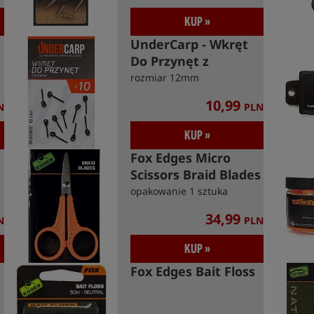
KUP »
UnderCarp - Wkręt
Do Przynęt z
Kółkiem
rozmiar 12mm
10,99
N
PLN
KUP »
Fox Edges Micro
Scissors Braid Blades
opakowanie 1 sztuka
34,99
N
PLN
KUP »
Fox Edges Bait Floss