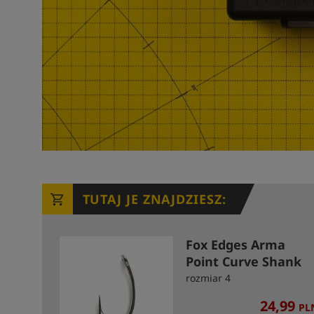
TUTAJ JE ZNAJDZIESZ:
Fox Edges Arma
Point Curve Shank
Hooks
rozmiar 4
24,99
PL