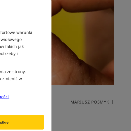
mfortowe warunki
rawidłowego
w takich jak
otrzeby i
nia ze strony.
a zmienić w
ności
.
MARIUSZ POSMYK
stkie