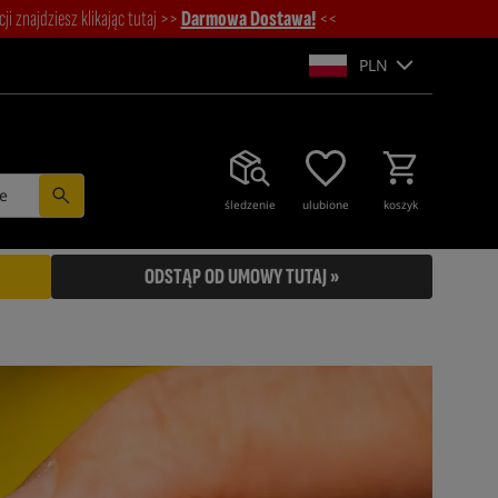
i znajdziesz klikając tutaj >>
Darmowa Dostawa!
<<
PLN
e
śledzenie
ulubione
koszyk
ODSTĄP OD UMOWY TUTAJ »