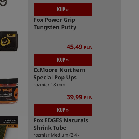
KUP »
Fox Power Grip
Tungsten Putty
45,49
PLN
KUP »
CcMoore Northern
Special Pop Ups -
NS1 Orange
rozmiar 18 mm
39,99
PLN
KUP »
Fox EDGES Naturals
Shrink Tube
rozmiar Medium (2.4 -