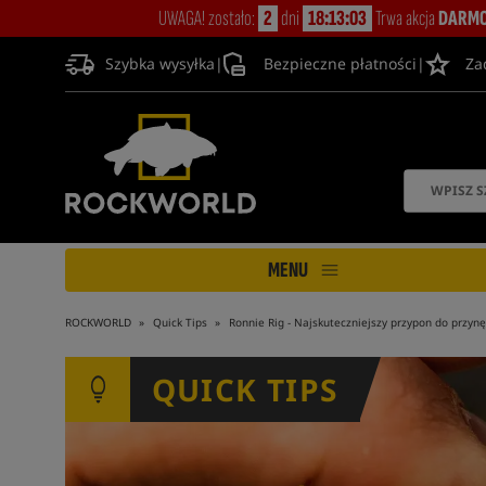
UWAGA! zostało:
2
dni
18:13:01
Trwa akcja
DARMO
Szybka wysyłka
|
Bezpieczne płatności
|
Za
MENU
ROCKWORLD
Quick Tips
Ronnie Rig - Najskuteczniejszy przypon do przyn
QUICK TIPS