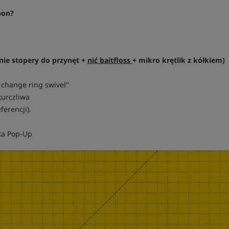
pon?
nie stopery do przynęt +
nić baitfloss
+ mikro krętlik z kółkiem)
k change ring swivel"
kurczliwa
erencji).
ka Pop-Up