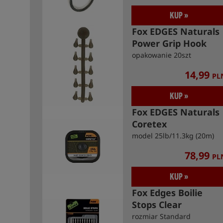
KUP »
Fox EDGES Naturals
Power Grip Hook
Beads
opakowanie 20szt
14,99
PL
KUP »
Fox EDGES Naturals
Coretex
model 25lb/11.3kg (20m)
78,99
PL
KUP »
Fox Edges Boilie
Stops Clear
rozmiar Standard