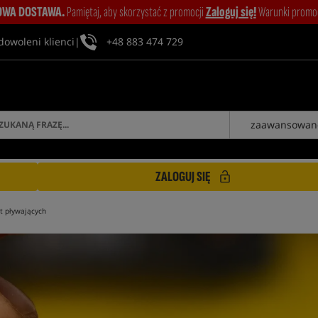
WA DOSTAWA.
Pamiętaj, aby skorzystać z promocji
Zaloguj się!
Warunki promocj
dowoleni klienci
|
+48 883 474 729
zaawansowan
ZALOGUJ SIĘ
ęt pływających