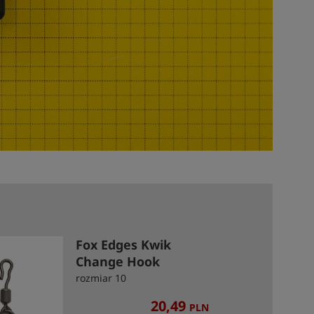
Fox Edges Kwik
Change Hook
Swivels
rozmiar 10
20,49
PLN