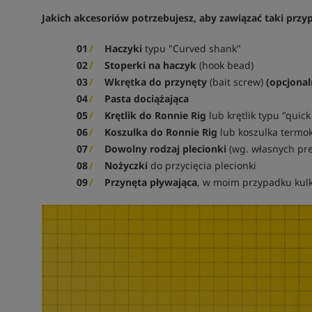
Jakich akcesoriów potrzebujesz, aby zawiązać taki przy
Haczyki
typu "Curved shank"
Stoperki na haczyk
(hook bead)
Wkrętka do przynęty
(bait screw)
(opcjonal
Pasta dociążająca
Krętlik do Ronnie Rig
lub krętlik typu "quic
Koszulka do Ronnie Rig
lub koszulka termo
Dowolny rodzaj plecionki
(wg. własnych pref
Nożyczki
do przycięcia plecionki
Przynęta pływająca
, w moim przypadku kul