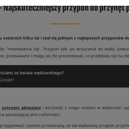
- Najskuteczniejszy przypon do przynęt
 ostatnich kilku lat i stał się jednym z najlepszych przyponów 
o "resetowania się". Przypon taki po wrzucenia do wody zawsze
, przesuwane i mogę się źle prezentować, co przekłada się na złe 
ościami ze świata wędkarskiego?
Google!
na
przynęty pływające
i korzystać z niego możesz w większości sy
a porastającej dno roślinności.
 przygotować i jestem przekonany, że tak wykonany przypon przynie