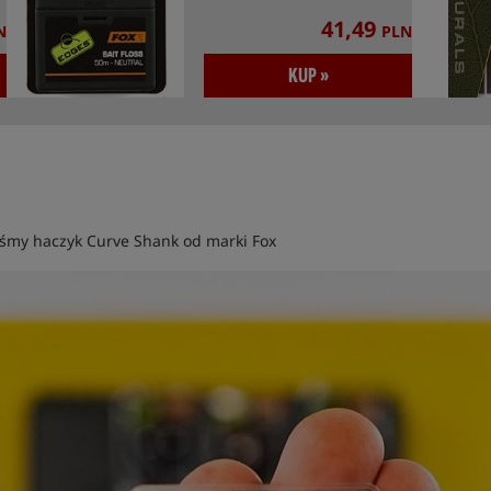
41,49
N
PLN
KUP »
śmy haczyk Curve Shank od marki Fox