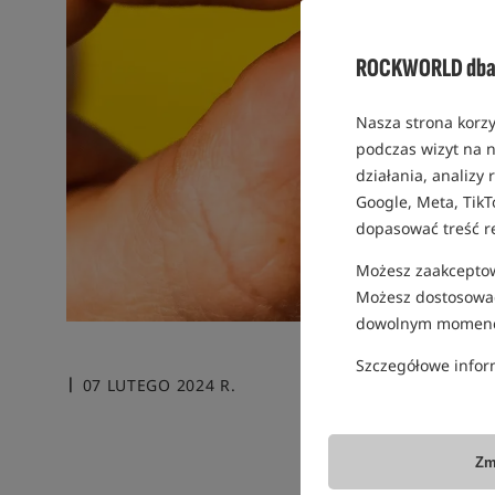
ROCKWORLD dba 
Nasza strona korzy
podczas wizyt na n
działania, analizy
Google, Meta, TikT
dopasować treść r
Możesz zaakceptowa
Możesz dostosować
dowolnym momenc
Szczegółowe infor
07 LUTEGO 2024 R.
Zm