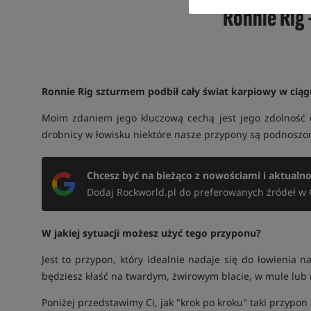
Ronnie Rig 
Ronnie Rig szturmem podbił cały świat karpiowy w ciągu
Moim zdaniem jego kluczową cechą jest jego zdolność d
drobnicy w łowisku niektóre nasze przypony są podnoszone
Chcesz być na bieżąco z nowościami i aktualn
Dodaj Rockworld.pl do preferowanych źródeł w 
W jakiej sytuacji możesz użyć tego przyponu?
Jest to przypon, który idealnie nadaje się do łowienia 
będziesz kłaść na twardym, żwirowym blacie, w mule lub n
Poniżej przedstawimy Ci, jak "krok po kroku" taki przypon