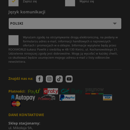
Zapisz się
Wypisz się
Język komunikacji
Wyrażam zgodę na otrzymywanie drogą elektroniczną, na podany w
formularzu adres e-mail, informacji handlowych o najnowszych
ofertach i promocjach w e-sklepie. Informacje wysyłane będą przez
ROCKWORLD Łukasz Pawlik z siedzibą w 48-130 Kietrz, ul. Kochanowskiego 21.
Udzielenie niniejszej zgody jest dobrowolne. Mogę ją wycofać w każdej chwili,
co skutkować będzie usunięciem mojego adresu e-mail z listy odbiorców
newslettera.
Znajdź nas na:
Płatności:
DANE KONTAKTOWE
Sklep stacjonarny:
ul. Mikołaja 9A,