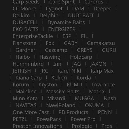
Carp Seeds
Carp Spirit
Carprus
|
|
|
CC Moore
Cygnet
DAM
Deeper
|
|
|
|
Delkim
Delphin
DUDI BAIT
|
|
|
DURACELL
Dynamite Baits
|
|
EKO BAITS
ENERGIZER
|
|
EnterpriseTackle
ESP
FIL
|
|
|
Fishstone
Fox
GABY
Gamakatsu
|
|
|
Gardner
Gazcamp
GREYS
GURU
|
|
|
|
Haibo
Haswing
Holdcarp
|
|
|
|
Humminbird
Inni
JAG
JAXON
|
|
|
|
JETFISH
JRC
Karel Nikl
Karp Max
|
|
|
Kiana Carp
Kolibri
Korda
|
|
|
|
Korum
Kryston
KUMU
Lowrance
|
|
|
Mainline
Massive Baits
Matrix
|
|
|
|
Minn Kota
Mivardi
MUGGA
Nash
|
|
|
NAVITAS
NawiPoland
OKUMA
|
|
|
|
One More Cast
PB Products
PENN
|
|
|
PETZL
PowaPacs
Power Pro
|
|
|
Preston Innovations
Prologic
Pros
|
|
|