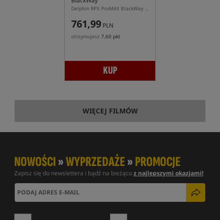
BlackWay
Delphin RPX ProMAX BlackWay – aluminiowy rod pod karpiowy na 3 wędki
761,99
PLN
otrzymujesz
7,60 pkt
KUP
WIĘCEJ FILMÓW
NOWOŚCI
»
WYPRZEDAŻE
»
PROMOCJE
Zapisz się do newslettera i bądź na bieżąco
z najlepszymi okazjami!