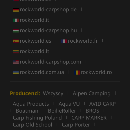
rockworld-carpshop.de
|
rockworld.it
|
rockworld-carpshop.hu
|
rockworld.es
rockworld.fr
|
|
rockworld.lt
|
rockworld-carpshop.com
|
rockworld.com.ua
rockworld.ro
|
Producenci:
Wszyscy
Alpen Camping
|
|
Aqua Products
Aqua VU
AVID CARP
|
|
Boatman
BoilieRoller
BROS
|
|
|
|
Carp Fishing Poland
CARP MARKER
|
|
Carp Old School
Carp Porter
|
|