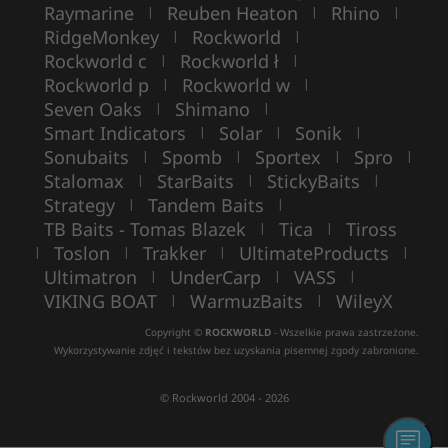
Raymarine
Reuben Heaton
Rhino
|
|
|
RidgeMonkey
Rockworld
|
|
Rockworld c
Rockworld ł
|
|
Rockworld p
Rockworld w
|
|
Seven Oaks
Shimano
|
|
Smart Indicators
Solar
Sonik
|
|
|
Sonubaits
Spomb
Sportex
Spro
|
|
|
|
Stalomax
StarBaits
StickyBaits
|
|
|
Strategy
Tandem Baits
|
|
TB Baits - Tomas Blazek
Tica
Tiross
|
|
Toslon
Trakker
UltimateProducts
|
|
|
|
Ultimatron
UnderCarp
VASS
|
|
|
VIKING BOAT
WarmuzBaits
WileyX
|
|
Copyright ©
ROCKWORLD
- Wszelkie prawa zastrzeżone.
Wykorzystywanie zdjęć i tekstów bez uzyskania pisemnej zgody zabronione.
© Rockworld 2004 - 2026