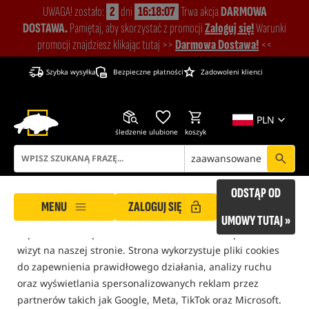
UWAGA! zostało:
2
dni
16:18:07
Trwa akcja
DARMOWA
DOSTAWA.
Pamiętaj, aby skorzystać z promocji
Zaloguj się!
Warunki
promocji znajdziesz klikając tutaj >>
Darmowa Dostawa!
<<
Szybka wysyłka
Bezpieczne płatności
Zadowoleni klienci
PLN
śledzenie
ulubione
koszyk
zaawansowane
ROCKWORLD dba o Twoją prywatność!
ODSTĄP OD
MENU
ZALOGUJ SIĘ
Nasza strona korzysta z plików cookies, które pomagają
UMOWY TUTAJ »
zapewnić Ci bezpieczne i komfortowe warunki podczas
wizyt na naszej stronie. Strona wykorzystuje pliki cookies
Delphin RPX ProMAX BlackWay
do zapewnienia prawidłowego działania, analizy ruchu
oraz wyświetlania spersonalizowanych reklam przez
partnerów takich jak Google, Meta, TikTok oraz Microsoft.