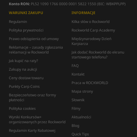
Konto RON:
PL52 1090 1766 0000 0001 5822 1550 (BIC: WBKPPLPP)
WARUNKI ZAKUPU
INFORMACJE
Regulamin
Kilka słów o Rockworld
Polityka prywatności
Rockworld Carp Academy
Prawo odstąpienia od umowy
Międzynarodowy Dzień
Karpiarza
Reklamacje – zasady zgłaszania
reklamacji w Rockworld
Jak dodać Rockworld do ekranu
startowego telefonu?
Jak kupić na raty?
FAQ
Zakupy na aukcji
Kontakt
Ceny dostaw towaru
Praca w ROCKWORLD
Punkty Carp Coins
Mapa strony
Bezpieczeństwo oraz formy
płatności
Słownik
Polityka cookies
Filmy
Wyniki Konkursów+
Aktualności
organizowanych przez Rockworld
Blog
Regulamin Karty Rabatowej
Quick Tips