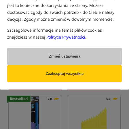
jest to konieczne do korzystania ze strony. Możesz
dostosować zgody do swoich potrzeb - do Ciebie należy
decyzja. Zgody można zmienić w dowolnym momencie.
Szczegółowe informacje ma temat plików cookies
znajdziesz w naszej
Polityce Prywatności
.
GURU QM1 Standard Hair
Fox Edges Hair Braid
Ready Rigs - 10cm
Gotowe przypony feederowe z włosem - klasyczny włos, hak bezzadziorowy
Miękka plecionka do tworzenia włosa
19,49
24,99
Zmień ustawienia
PLN
PLN
Cena kat.:
21,99
/ -11%
Cena kat.:
29,29
/ -15%
Min. cena z 30 dni przed
Min. cena z 30 dni przed
Zaakceptuj wszystkie
obniżką: 19.49
obniżką: 24.99
KUP
KUP
Bestseller!
5,0
5,0