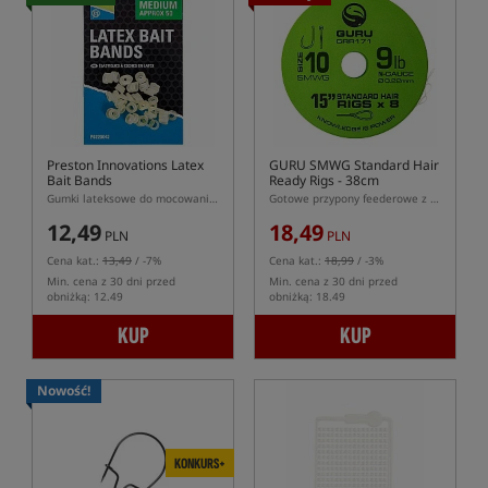
Preston Innovations Latex
GURU SMWG Standard Hair
Bait Bands
Ready Rigs - 38cm
Gumki lateksowe do mocowania przynęt na włosie
Gotowe przypony feederowe z włosem -klasyczny włos, hak bezzadziorowy
12,49
18,49
PLN
PLN
Cena kat.:
13,49
/ -7%
Cena kat.:
18,99
/ -3%
Min. cena z 30 dni przed
Min. cena z 30 dni przed
obniżką: 12.49
obniżką: 18.49
KUP
KUP
Nowość!
KONKURS+