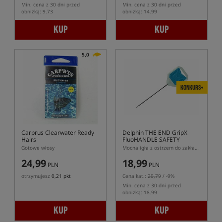
Min. cena z 30 dni przed
Min. cena z 30 dni przed
obniżką: 9.73
obniżką: 14.99
KUP
KUP
5,0
KONKURS+
Carprus Clearwater Ready
Delphin THE END GripX
Hairs
FluoHANDLE SAFETY
Needle
Gotowe włosy
Mocna igła z ostrzem do zakładania przynęt na włos
24,99
18,99
PLN
PLN
otrzymujesz
0,21 pkt
Cena kat.:
20,79
/ -9%
Min. cena z 30 dni przed
obniżką: 18.99
KUP
KUP