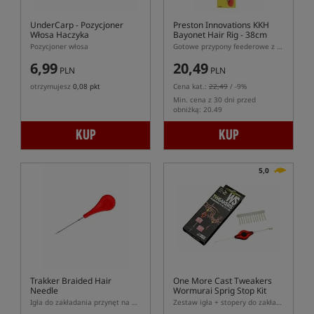
UnderCarp
- Pozycjoner
Preston Innovations KKH
Włosa Haczyka
Bayonet Hair Rig - 38cm
Pozycjoner włosa
Gotowe przypony feederowe z włosem - bagnet, hak z zadziorem
6,99
20,49
PLN
PLN
otrzymujesz
0,08 pkt
Cena kat.:
22,49
/ -9%
Min. cena z 30 dni przed
obniżką: 20.49
KUP
KUP
5,0
Trakker Braided Hair
One More Cast Tweakers
Needle
Wormurai Sprig Stop Kit
Igła do zakładania przynęt na miękki włos
Zestaw igła + stopery do zakładania czerwonych robaków/mielonki na włos