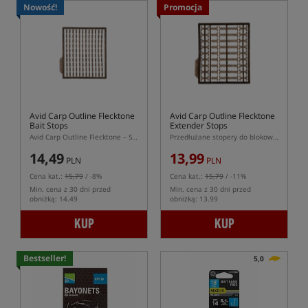
Nowość!
Promocja
Avid Carp Outline Flecktone
Avid Carp Outline Flecktone
Bait Stops
Extender Stops
Avid Carp Outline Flecktone – Stopery do zabezpieczania przynęt na włosie przyponu karpiowego
Przedłużane stopery do blokowania przynęty na włosie w kolorze Flecktone
14,49
13,99
PLN
PLN
Cena kat.:
15,79
/ -8%
Cena kat.:
15,79
/ -11%
Min. cena z 30 dni przed
Min. cena z 30 dni przed
obniżką: 14.49
obniżką: 13.99
KUP
KUP
Bestseller!
5,0