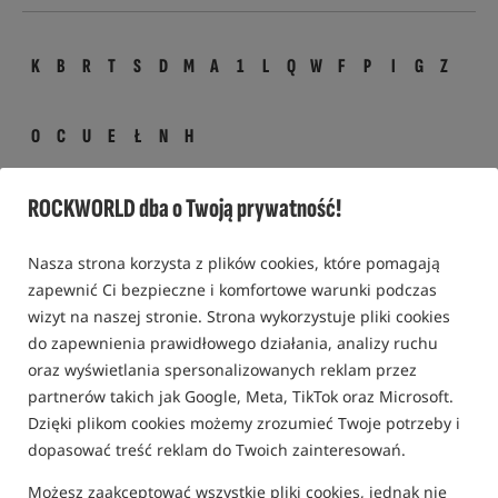
K
B
R
T
S
D
M
A
1
L
Q
W
F
P
I
G
Z
O
C
U
E
Ł
N
H
Włos
ROCKWORLD dba o Twoją prywatność!
włos to odcinek przyponu na który naciąga się przynętę.
Nasza strona korzysta z plików cookies, które pomagają
zapewnić Ci bezpieczne i komfortowe warunki podczas
Powiązane terminy:
wizyt na naszej stronie. Strona wykorzystuje pliki cookies
do zapewnienia prawidłowego działania, analizy ruchu
Przypon włosowy
oraz wyświetlania spersonalizowanych reklam przez
partnerów takich jak Google, Meta, TikTok oraz Microsoft.
PRODUKTY POWIĄZANE
Dzięki plikom cookies możemy zrozumieć Twoje potrzeby i
dopasować treść reklam do Twoich zainteresowań.
Promocja
Promocja
4,0
Możesz zaakceptować wszystkie pliki cookies, jednak nie