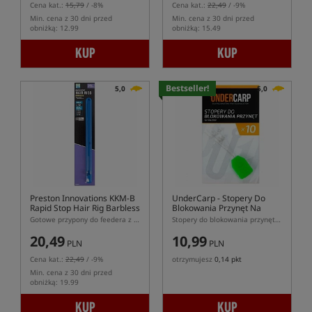
Cena kat.:
15,79
/ -8%
Cena kat.:
22,49
/ -9%
Min. cena z 30 dni przed
Min. cena z 30 dni przed
obniżką: 12.99
obniżką: 15.49
KUP
KUP
Bestseller!
5,0
5,0
Preston Innovations KKM-B
UnderCarp
- Stopery Do
Rapid Stop Hair Rig Barbless
Blokowania Przynęt Na
- 38cm
Włosie
Gotowe przypony do feedera z włosem - stoper Rapid Stop, hak bezzadziorowy
Stopery do blokowania przynęty założonej na włos
20,49
10,99
PLN
PLN
Cena kat.:
22,49
/ -9%
otrzymujesz
0,14 pkt
Min. cena z 30 dni przed
obniżką: 19.99
KUP
KUP