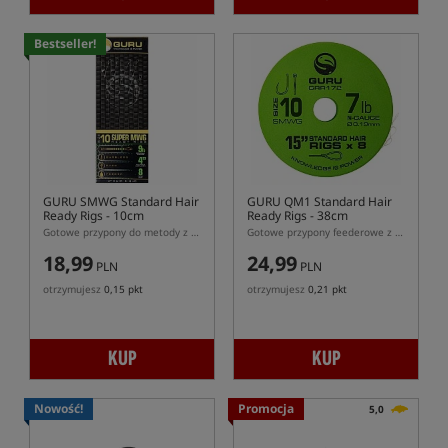
Bestseller!
GURU SMWG Standard Hair
GURU QM1 Standard Hair
Ready Rigs - 10cm
Ready Rigs - 38cm
Gotowe przypony do metody z włosem -klasyczny włos, hak bezzadziorowy
Gotowe przypony feederowe z włosem -klasyczny włos, hak bezzadziorowy
18,99
24,99
PLN
PLN
otrzymujesz
0,15 pkt
otrzymujesz
0,21 pkt
KUP
KUP
Nowość!
Promocja
5,0