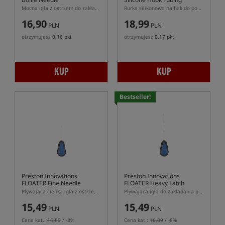
Mocna igła z ostrzem do zakładania kulek na włos
Rurka silikonowa na hak do pozycjonowania włosa
16,90
18,99
PLN
PLN
otrzymujesz
0,16 pkt
otrzymujesz
0,17 pkt
KUP
KUP
Bestseller!
Preston Innovations
Preston Innovations
FLOATER Fine Needle
FLOATER Heavy Latch
Needle
Pływająca cienka igła z ostrzem do zakładania przynęt na włos
Pływająca igła do zakładania przynęt na włos z zapadką
15,49
15,49
PLN
PLN
Cena kat.:
16,89
/ -8%
Cena kat.:
16,89
/ -8%