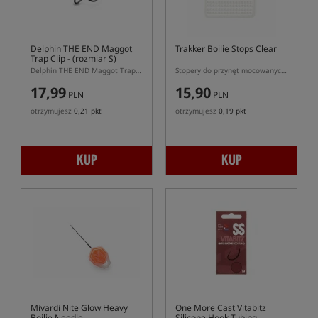
Delphin THE END Maggot
Trakker Boilie Stops Clear
Trap Clip
- (rozmiar S)
Delphin THE END Maggot Trap Clip S – klips do robaków na włos
Stopery do przynęt mocowanych na włos
17,99
15,90
PLN
PLN
otrzymujesz
0,21 pkt
otrzymujesz
0,19 pkt
KUP
KUP
Mivardi Nite Glow Heavy
One More Cast Vitabitz
Boilie Needle
Silicone Hook Tubing