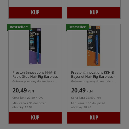
KUP
KUP
Bestseller!
Bestseller!
Preston Innovations KKM-B
Preston Innovations KKH-B
Rapid Stop Hair Rig Barbless
Bayonet Hair Rig Barbless -
- 10cm
10cm
Gotowe przypony do feedera z włosem - stoper Rapid Stop, hak bezzadziorowy
Gotowe przypony do metody z włosem - bagnet, hak bezzadziorowy
20,49
20,49
PLN
PLN
Cena kat.:
22,49
/ -9%
Cena kat.:
22,49
/ -9%
Min. cena z 30 dni przed
Min. cena z 30 dni przed
obniżką: 19.99
obniżką: 20.49
KUP
KUP