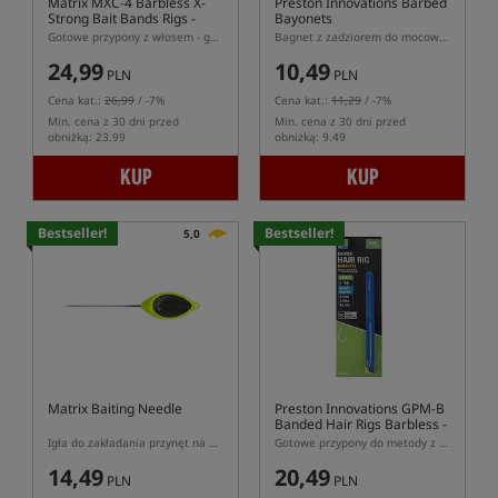
Matrix MXC-4 Barbless X-
Preston Innovations Barbed
Strong Bait Bands Rigs -
Bayonets
45cm
Gotowe przypony z włosem - gumka, hak bezzadziorowy
Bagnet z zadziorem do mocowania przynęty na włosie
24,99
10,49
PLN
PLN
Cena kat.:
26,99
/ -7%
Cena kat.:
11,29
/ -7%
Min. cena z 30 dni przed
Min. cena z 30 dni przed
obniżką: 23.99
obniżką: 9.49
KUP
KUP
Bestseller!
Bestseller!
5,0
Matrix Baiting Needle
Preston Innovations GPM-B
Banded Hair Rigs Barbless -
10cm
Igła do zakładania przynęt na włos
Gotowe przypony do metody z włosem - gumka lateksowa, hak bezzadziorowy
14,49
20,49
PLN
PLN