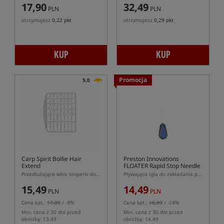
17,90
32,49
PLN
PLN
otrzymujesz
0,22 pkt
otrzymujesz
0,29 pkt
KUP
KUP
Promocja
5,0
Carp Spirit Boilie Hair
Preston Innovations
Extend
FLOATER Rapid Stop Needle
Przedłużające włos stoperki do przynęt
Pływająca igła do zakładania przynęt na włos z systemem pushstop (Rapid Stop)
15,49
14,49
PLN
PLN
Cena kat.:
17,00
/ -9%
Cena kat.:
16,89
/ -14%
Min. cena z 30 dni przed
Min. cena z 30 dni przed
obniżką: 13.49
obniżką: 14.49