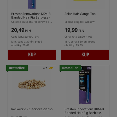
Preston Innovations KKM-B
Solar Hair Gauge Tool
Banded Hair Rig Barbless -
38cm
Gotowe przypony feederowe z włosem - gumka, hak bezzadziorowy
Miarka długości włosów
20,49
19,99
PLN
PLN
Cena kat.:
22,49
/ -9%
Cena kat.:
22,00
/ -9%
Min. cena z 30 dni przed
Min. cena z 30 dni przed
obniżką: 20.49
obniżką: 19.99
KUP
KUP
Bestseller!
Bestseller!
4,7
Rockworld
- Cieciorka Ziarno
Preston Innovations KKM-B
Banded Hair Rig Barbless -
10cm