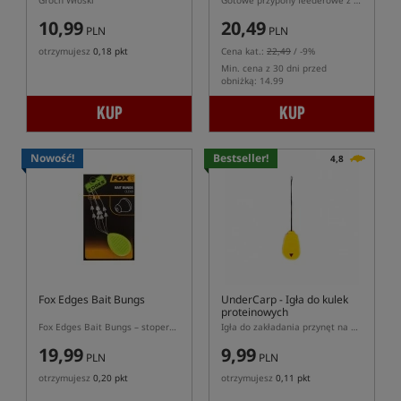
Groch Włoski
Gotowe przypony feederowe z włosem - gumka, hak bezzadziorowy
10,99
20,49
PLN
PLN
otrzymujesz
0,18 pkt
Cena kat.:
22,49
/ -9%
Min. cena z 30 dni przed
obniżką: 14.99
KUP
KUP
Nowość!
Bestseller!
4,8
Fox Edges Bait Bungs
UnderCarp
- Igła do kulek
proteinowych
Fox Edges Bait Bungs – stopery do przynęt na włos 10 szt.
Igła do zakładania przynęt na włos
19,99
9,99
PLN
PLN
otrzymujesz
0,20 pkt
otrzymujesz
0,11 pkt