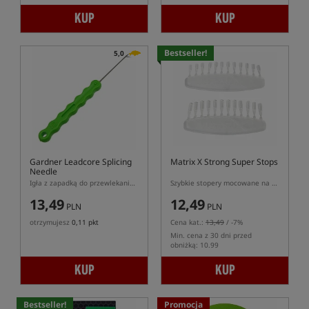
KUP
KUP
Bestseller!
5,0
Gardner Leadcore Splicing
Matrix X Strong Super Stops
Needle
Igła z zapadką do przewlekania leadcore/zakładania miękkich/małych przynęt na włos
Szybkie stopery mocowane na włos
13,49
12,49
PLN
PLN
otrzymujesz
0,11 pkt
Cena kat.:
13,49
/ -7%
Min. cena z 30 dni przed
obniżką: 10.99
KUP
KUP
Bestseller!
Promocja