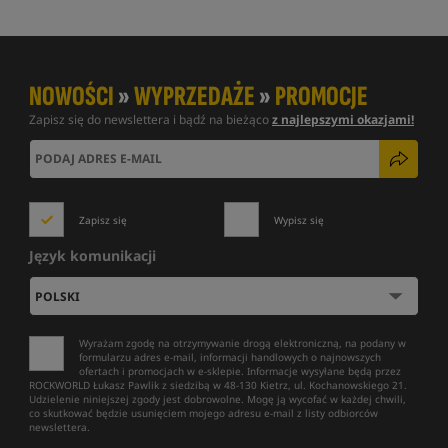
NOWOŚCI
»
WYPRZEDAŻE
»
PROMOCJE
Zapisz się do newslettera i bądź na bieżąco
z najlepszymi okazjami!
Zapisz się
Wypisz się
Język komunikacji
Wyrażam zgodę na otrzymywanie drogą elektroniczną, na podany w
formularzu adres e-mail, informacji handlowych o najnowszych
ofertach i promocjach w e-sklepie. Informacje wysyłane będą przez
ROCKWORLD Łukasz Pawlik z siedzibą w 48-130 Kietrz, ul. Kochanowskiego 21.
Udzielenie niniejszej zgody jest dobrowolne. Mogę ją wycofać w każdej chwili,
co skutkować będzie usunięciem mojego adresu e-mail z listy odbiorców
newslettera.