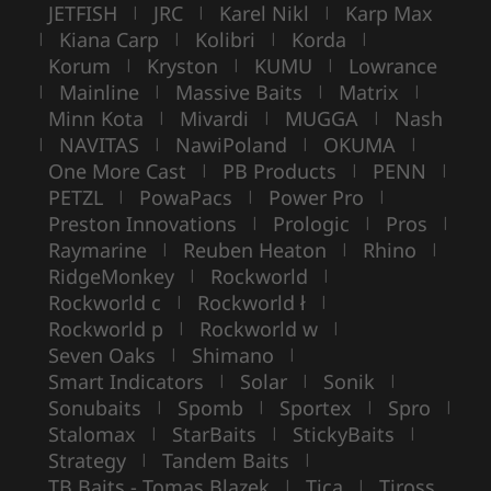
JETFISH
JRC
Karel Nikl
Karp Max
|
|
|
Kiana Carp
Kolibri
Korda
|
|
|
|
Korum
Kryston
KUMU
Lowrance
|
|
|
Mainline
Massive Baits
Matrix
|
|
|
|
Minn Kota
Mivardi
MUGGA
Nash
|
|
|
NAVITAS
NawiPoland
OKUMA
|
|
|
|
One More Cast
PB Products
PENN
|
|
|
PETZL
PowaPacs
Power Pro
|
|
|
Preston Innovations
Prologic
Pros
|
|
|
Raymarine
Reuben Heaton
Rhino
|
|
|
RidgeMonkey
Rockworld
|
|
Rockworld c
Rockworld ł
|
|
Rockworld p
Rockworld w
|
|
Seven Oaks
Shimano
|
|
Smart Indicators
Solar
Sonik
|
|
|
Sonubaits
Spomb
Sportex
Spro
|
|
|
|
Stalomax
StarBaits
StickyBaits
|
|
|
Strategy
Tandem Baits
|
|
TB Baits - Tomas Blazek
Tica
Tiross
|
|