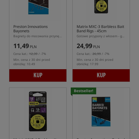
Preston Innovations
Matrix MXC-3 Barbless Bait
Bayonets
Band Rigs - 45cm
Bagnety do mocowania przynęty na włosie
Gotowe przypony z włosem - gumka, hak bezzadziorowy
11,49
24,99
PLN
PLN
Cena kat.:
12,39
/ -7%
Cena kat.:
26,99
/ -7%
Min. cena z 30 dni przed
Min. cena z 30 dni przed
obniżką: 10.49
obniżką: 17.99
KUP
KUP
Bestseller!