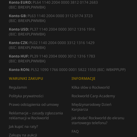
Konto EURO:
PL64 1140 2004 0000 3812 0174 2683
(BIC: BREXPLPWMBK)
Konto GB:
PL63 1140 2004 0000 3112 0174 3723
(BIC: BREXPLPWMBK)
Konto USD:
PL37 1140 2004 0000 3012 1316 1916
(BIC: BREXPLPWMBK)
Konto CZK:
PL02 1140 2004 0000 3312 1316 1429
(BIC: BREXPLPWMBK)
Konto HUF:
PL39 1140 2004 0000 3012 1316 1783
(BIC: BREXPLPWMBK)
Konto RON:
PL52 1090 1766 0000 0001 5822 1550 (BIC: WBKPPLPP)
WARUNKI ZAKUPU
INFORMACJE
Regulamin
Kilka słów o Rockworld
Polityka prywatności
Rockworld Carp Academy
Prawo odstąpienia od umowy
Międzynarodowy Dzień
Karpiarza
Reklamacje – zasady zgłaszania
reklamacji w Rockworld
Jak dodać Rockworld do ekranu
startowego telefonu?
Jak kupić na raty?
FAQ
Zakupy na aukcji