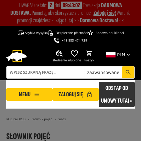
UWAGA! zostało:
2
dni
09:43:02
Trwa akcja
DARMOWA
DOSTAWA.
Pamiętaj, aby skorzystać z promocji
Zaloguj się!
Warunki
promocji znajdziesz klikając tutaj >>
Darmowa Dostawa!
<<
Szybka wysyłka
Bezpieczne płatności
Zadowoleni klienci
+48 883 474 729
PLN
śledzenie
ulubione
koszyk
zaawansowane
ODSTĄP OD
MENU
ZALOGUJ SIĘ
UMOWY TUTAJ »
ROCKWORLD
Słownik pojęć
Włos
SŁOWNIK POJĘĆ