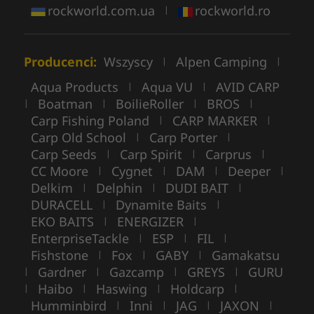
rockworld.com.ua
rockworld.ro
|
Producenci:
Wszyscy
Alpen Camping
|
|
Aqua Products
Aqua VU
AVID CARP
|
|
Boatman
BoilieRoller
BROS
|
|
|
|
Carp Fishing Poland
CARP MARKER
|
|
Carp Old School
Carp Porter
|
|
Carp Seeds
Carp Spirit
Carprus
|
|
|
CC Moore
Cygnet
DAM
Deeper
|
|
|
|
Delkim
Delphin
DUDI BAIT
|
|
|
DURACELL
Dynamite Baits
|
|
EKO BAITS
ENERGIZER
|
|
EnterpriseTackle
ESP
FIL
|
|
|
Fishstone
Fox
GABY
Gamakatsu
|
|
|
Gardner
Gazcamp
GREYS
GURU
|
|
|
|
Haibo
Haswing
Holdcarp
|
|
|
|
Humminbird
Inni
JAG
JAXON
|
|
|
|