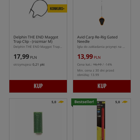
KONKURS+
Delphin THE END Maggot
Avid Carp Re-Rig Gated
Trap Clip
- (rozmiar M)
Needle
Delphin THE END Maggot Trap Clip M – klips do robaków na włos
Igła do zakładania przynęt na włos z zapadką
17,99
13,99
PLN
PLN
otrzymujesz
0,21 pkt
Cena kat.:
16,19
/ -14%
Min. cena z 30 dni przed
obniżką: 13.99
KUP
KUP
Bestseller!
5,0
5,0