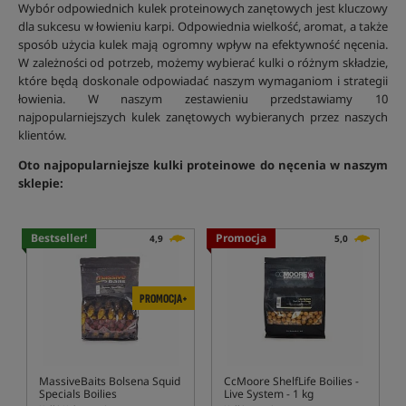
Wybór odpowiednich kulek proteinowych zanętowych jest kluczowy
dla sukcesu w łowieniu karpi. Odpowiednia wielkość, aromat, a także
sposób użycia kulek mają ogromny wpływ na efektywność nęcenia.
W zależności od potrzeb, możemy wybierać kulki o różnym składzie,
które będą doskonale odpowiadać naszym wymaganiom i strategii
łowienia. W naszym zestawieniu przedstawiamy 10
najpopularniejszych kulek zanętowych wybieranych przez naszych
klientów.
Oto najpopularniejsze kulki proteinowe do nęcenia w naszym
sklepie:
Bestseller!
Promocja
4,9
5,0
PROMOCJA+
MassiveBaits Bolsena Squid
CcMoore ShelfLife Boilies -
Specials Boilies
Live System - 1 kg