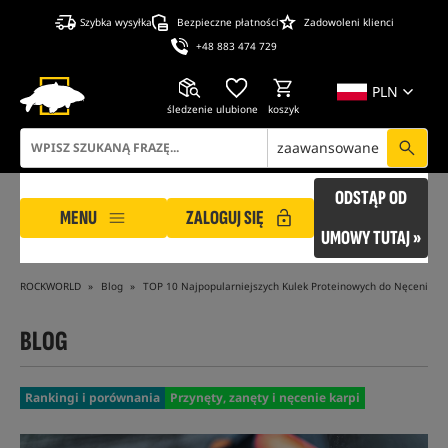
Szybka wysyłka
Bezpieczne płatności
Zadowoleni klienci
+48 883 474 729
PLN
śledzenie
ulubione
koszyk
zaawansowane
ODSTĄP OD
MENU
ZALOGUJ SIĘ
UMOWY TUTAJ »
ROCKWORLD
Blog
TOP 10 Najpopularniejszych Kulek Proteinowych do Nęcenia 2
BLOG
Rankingi i porównania
Przynęty, zanęty i nęcenie karpi