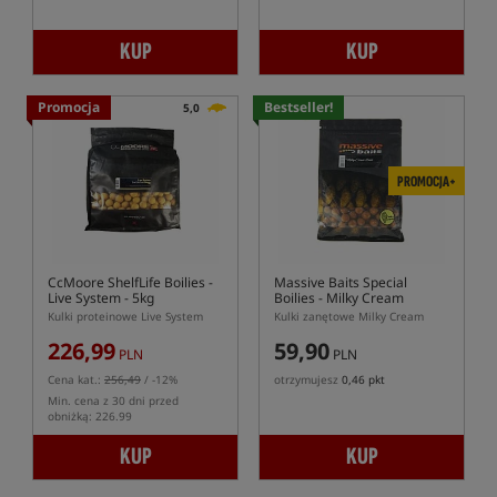
KUP
KUP
Promocja
Bestseller!
5,0
PROMOCJA+
CcMoore ShelfLife Boilies -
Massive Baits Special
Live System - 5kg
Boilies - Milky Cream
Kulki proteinowe Live System
Kulki zanętowe Milky Cream
226,99
59,90
PLN
PLN
Cena kat.:
256,49
/ -12%
otrzymujesz
0,46 pkt
Min. cena z 30 dni przed
obniżką: 226.99
KUP
KUP