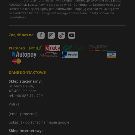
ofertach i promocjach w e-sklepie. Informacje wysyłane będą przez
ROCKWORLD Łukasz Pawlik z siedzibą w 48-130 Kietrz, ul. Kochanowskiego 21.
Udzielenie niniejszej zgody jest dobrowolne. Mogę ją wycofać w każdej chwili,
co skutkować będzie usunięciem mojego adresu e-mail z listy odbiorców
newslettera.
Znajdź nas na:
Płatności:
DANE KONTAKTOWE
Sklep stacjonarny:
ul. Mikołaja 9A,
47-400 Racibórz
tel. +48 883 474 729
Polska
[email protected]
pokaż jak dojechać na mapie google
Sklep internetowy: