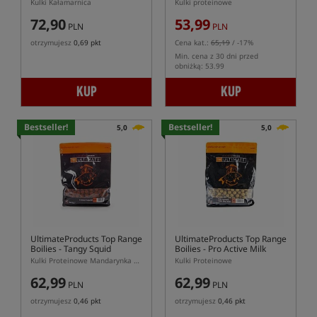
Kulki Kałamarnica
Kulki proteinowe
72,90
53,99
PLN
PLN
otrzymujesz
0,69 pkt
Cena kat.:
65,19
/ -17%
Min. cena z 30 dni przed
obniżką: 53.99
KUP
KUP
Bestseller!
Bestseller!
5,0
5,0
UltimateProducts Top Range
UltimateProducts Top Range
Boilies - Tangy Squid
Boilies - Pro Active Milk
Protein
Kulki Proteinowe Mandarynka Kałamarnica
Kulki Proteinowe
62,99
62,99
PLN
PLN
otrzymujesz
0,46 pkt
otrzymujesz
0,46 pkt