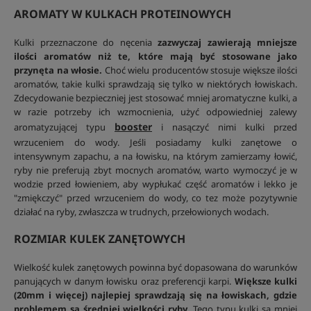
AROMATY W KULKACH PROTEINOWYCH
Kulki przeznaczone do nęcenia
zazwyczaj zawierają mniejsze
ilości aromatów niż te, które mają być stosowane jako
przynęta na włosie.
Choć wielu producentów stosuje większe ilości
aromatów, takie kulki sprawdzają się tylko w niektórych łowiskach.
Zdecydowanie bezpieczniej jest stosować mniej aromatyczne kulki, a
w razie potrzeby ich wzmocnienia, użyć odpowiedniej zalewy
booster
aromatyzującej typu
i nasączyć nimi kulki przed
wrzuceniem do wody. Jeśli posiadamy kulki zanętowe o
intensywnym zapachu, a na łowisku, na którym zamierzamy łowić,
ryby nie preferują zbyt mocnych aromatów, warto wymoczyć je w
wodzie przed łowieniem, aby wypłukać część aromatów i lekko je
"zmiękczyć" przed wrzuceniem do wody, co tez może pozytywnie
działać na ryby, zwłaszcza w trudnych, przełowionych wodach.
ROZMIAR KULEK ZANĘTOWYCH
Wielkość kulek zanętowych powinna być dopasowana do warunków
panujących w danym łowisku oraz preferencji karpi.
Większe kulki
(20mm i więcej) najlepiej sprawdzają się na łowiskach, gdzie
problemem są średniej wielkości ryby.
Tego typu kulki są mniej