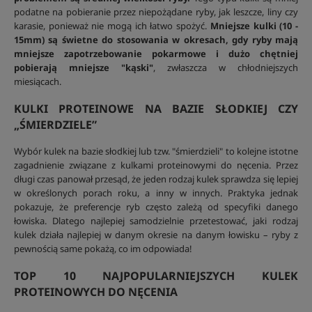
podatne na pobieranie przez niepożądane ryby, jak leszcze, liny czy
karasie, ponieważ nie mogą ich łatwo spożyć.
Mniejsze kulki (10 -
15mm) są świetne do stosowania w okresach, gdy ryby mają
mniejsze zapotrzebowanie pokarmowe i dużo chętniej
pobierają mniejsze "kąski"
, zwłaszcza w chłodniejszych
miesiącach.
KULKI PROTEINOWE NA BAZIE SŁODKIEJ CZY
„ŚMIERDZIELE”
Wybór kulek na bazie słodkiej lub tzw. "śmierdzieli" to kolejne istotne
zagadnienie związane z kulkami proteinowymi do nęcenia. Przez
długi czas panował przesąd, że jeden rodzaj kulek sprawdza się lepiej
w określonych porach roku, a inny w innych. Praktyka jednak
pokazuje, że preferencje ryb często zależą od specyfiki danego
łowiska. Dlatego najlepiej samodzielnie przetestować, jaki rodzaj
kulek działa najlepiej w danym okresie na danym łowisku – ryby z
pewnością same pokażą, co im odpowiada!
TOP 10 NAJPOPULARNIEJSZYCH KULEK
PROTEINOWYCH DO NĘCENIA