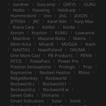
Gardner
Gazcamp
GREYS
GURU
|
|
|
|
Haibo
Haswing
Holdcarp
|
|
|
|
Humminbird
Inni
JAG
JAXON
|
|
|
|
JETFISH
JRC
Karel Nikl
Karp Max
|
|
|
Kiana Carp
Kolibri
Korda
|
|
|
|
Korum
Kryston
KUMU
Lowrance
|
|
|
Mainline
Massive Baits
Matrix
|
|
|
|
Minn Kota
Mivardi
MUGGA
Nash
|
|
|
NAVITAS
NawiPoland
OKUMA
|
|
|
|
One More Cast
PB Products
PENN
|
|
|
PETZL
PowaPacs
Power Pro
|
|
|
Preston Innovations
Prologic
Pros
|
|
|
Raymarine
Reuben Heaton
Rhino
|
|
|
RidgeMonkey
Rockworld
|
|
Rockworld c
Rockworld ł
|
|
Rockworld p
Rockworld w
|
|
Seven Oaks
Shimano
|
|
Smart Indicators
Solar
Sonik
|
|
|