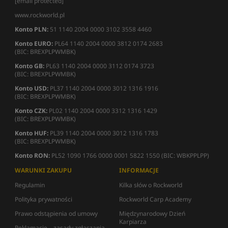
[email protected]
www.rockworld.pl
Konto PLN:
51 1140 2004 0000 3102 3558 4460
Konto EURO:
PL64 1140 2004 0000 3812 0174 2683
(BIC: BREXPLPWMBK)
Konto GB:
PL63 1140 2004 0000 3112 0174 3723
(BIC: BREXPLPWMBK)
Konto USD:
PL37 1140 2004 0000 3012 1316 1916
(BIC: BREXPLPWMBK)
Konto CZK:
PL02 1140 2004 0000 3312 1316 1429
(BIC: BREXPLPWMBK)
Konto HUF:
PL39 1140 2004 0000 3012 1316 1783
(BIC: BREXPLPWMBK)
Konto RON:
PL52 1090 1766 0000 0001 5822 1550 (BIC: WBKPPLPP)
WARUNKI ZAKUPU
INFORMACJE
Regulamin
Kilka słów o Rockworld
Polityka prywatności
Rockworld Carp Academy
Prawo odstąpienia od umowy
Międzynarodowy Dzień
Karpiarza
Reklamacje – zasady zgłaszania