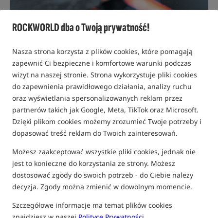
ROCKWORLD dba o Twoją prywatność!
Nasza strona korzysta z plików cookies, które pomagają
zapewnić Ci bezpieczne i komfortowe warunki podczas
wizyt na naszej stronie. Strona wykorzystuje pliki cookies
do zapewnienia prawidłowego działania, analizy ruchu
oraz wyświetlania spersonalizowanych reklam przez
partnerów takich jak Google, Meta, TikTok oraz Microsoft.
Dzięki plikom cookies możemy zrozumieć Twoje potrzeby i
dopasować treść reklam do Twoich zainteresowań.
Możesz zaakceptować wszystkie pliki cookies, jednak nie
jest to konieczne do korzystania ze strony. Możesz
02 MAJA 2025 R.
ADAM SKRZYPEK
dostosować zgody do swoich potrzeb - do Ciebie należy
decyzja. Zgody można zmienić w dowolnym momencie.
TOP 10 Najpopularniejszych Kulek
Szczegółowe informacje ma temat plików cookies
znajdziesz w naszej
Polityce Prywatności
.