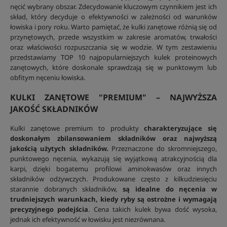
nęcić wybrany obszar. Zdecydowanie kluczowym czynnikiem jest ich
skład, który decyduje o efektywności w zależności od warunków
łowiska i pory roku. Warto pamiętać, że kulki zanętowe różnią się od
przynętowych, przede wszystkim w zakresie aromatów, trwałości
oraz właściwości rozpuszczania się w wodzie. W tym zestawieniu
przedstawiamy TOP 10 najpopularniejszych kulek proteinowych
zanętowych, które doskonale sprawdzają się w punktowym lub
obfitym nęceniu łowiska.
KULKI ZANĘTOWE "PREMIUM" – NAJWYŻSZA
JAKOŚĆ SKŁADNIKÓW
Kulki zanętowe premium to produkty
charakteryzujące się
doskonałym zbilansowaniem składników oraz najwyższą
jakością użytych składników.
Przeznaczone do skromniejszego,
punktowego nęcenia, wykazują się wyjątkową atrakcyjnością dla
karpi, dzięki bogatemu profilowi aminokwasów oraz innych
składników odżywczych. Produkowane często z kilkudziesięciu
starannie dobranych składników,
są idealne do nęcenia w
trudniejszych warunkach, kiedy ryby są ostrożne i wymagają
precyzyjnego podejścia
. Cena takich kulek bywa dość wysoka,
jednak ich efektywność w łowisku jest niezrównana.