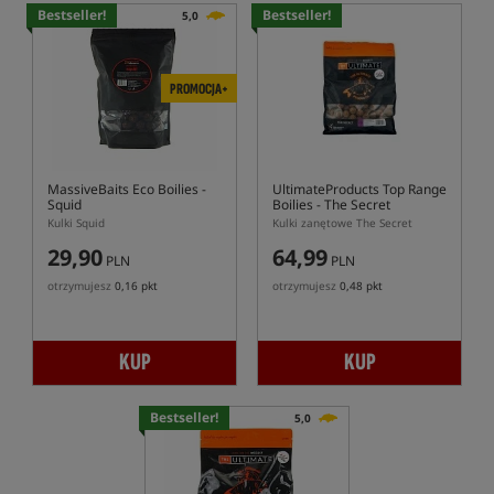
Bestseller!
Bestseller!
5,0
PROMOCJA+
MassiveBaits Eco Boilies -
UltimateProducts Top Range
Squid
Boilies - The Secret
Kulki Squid
Kulki zanętowe The Secret
29,90
64,99
PLN
PLN
otrzymujesz
0,16 pkt
otrzymujesz
0,48 pkt
KUP
KUP
Bestseller!
5,0