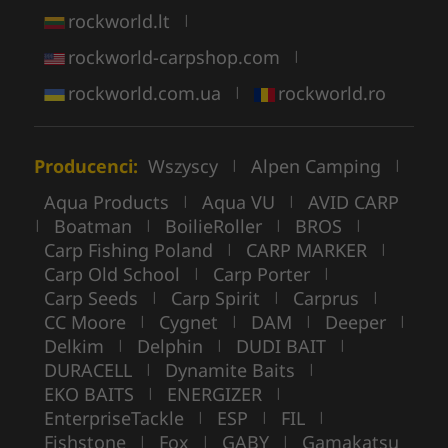
rockworld.lt
|
rockworld-carpshop.com
|
rockworld.com.ua
rockworld.ro
|
Producenci:
Wszyscy
Alpen Camping
|
|
Aqua Products
Aqua VU
AVID CARP
|
|
Boatman
BoilieRoller
BROS
|
|
|
|
Carp Fishing Poland
CARP MARKER
|
|
Carp Old School
Carp Porter
|
|
Carp Seeds
Carp Spirit
Carprus
|
|
|
CC Moore
Cygnet
DAM
Deeper
|
|
|
|
Delkim
Delphin
DUDI BAIT
|
|
|
DURACELL
Dynamite Baits
|
|
EKO BAITS
ENERGIZER
|
|
EnterpriseTackle
ESP
FIL
|
|
|
Fishstone
Fox
GABY
Gamakatsu
|
|
|