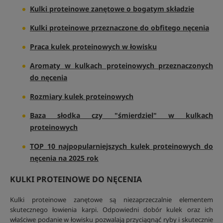
Kulki proteinowe zanętowe o bogatym składzie
Kulki proteinowe przeznaczone do obfitego nęcenia
Praca kulek proteinowych w łowisku
Aromaty w kulkach proteinowych przeznaczonych
do nęcenia
Rozmiary kulek proteinowych
Baza słodka czy "śmierdziel" w kulkach
proteinowych
TOP 10 najpopularniejszych kulek proteinowych do
nęcenia na 2025 rok
KULKI PROTEINOWE DO NĘCENIA
Kulki proteinowe zanętowe są niezaprzeczalnie elementem
skutecznego łowienia karpi. Odpowiedni dobór kulek oraz ich
właściwe podanie w łowisku pozwalają przyciągnąć ryby i skutecznie