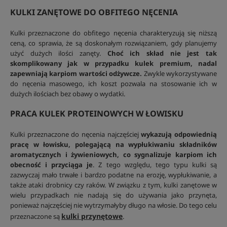
KULKI ZANĘTOWE DO OBFITEGO NĘCENIA
Kulki przeznaczone do obfitego nęcenia charakteryzują się niższą
ceną, co sprawia, że są doskonałym rozwiązaniem, gdy planujemy
użyć dużych ilości zanęty.
Choć ich skład nie jest tak
skomplikowany jak w przypadku kulek premium, nadal
zapewniają karpiom wartości odżywcze.
Zwykle wykorzystywane
do nęcenia masowego, ich koszt pozwala na stosowanie ich w
dużych ilościach bez obawy o wydatki.
PRACA KULEK PROTEINOWYCH W ŁOWISKU
Kulki przeznaczone do nęcenia najczęściej
wykazują odpowiednią
pracę w łowisku, polegającą na wypłukiwaniu składników
aromatycznych i żywieniowych, co sygnalizuje karpiom ich
obecność i przyciąga je
. Z tego względu, tego typu kulki są
zazwyczaj mało trwałe i bardzo podatne na erozję, wypłukiwanie, a
także ataki drobnicy czy raków. W związku z tym, kulki zanętowe w
wielu przypadkach nie nadają się do używania jako przynęta,
ponieważ najczęściej nie wytrzymałyby długo na włosie. Do tego celu
kulki przynętowe
przeznaczone są
.