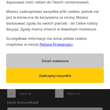
dopasować treść reklam do Twoich zainteresowań.
FILTRUJ
Możesz zaakceptować wszystkie pliki cookies, jednak nie
jest to konieczne do korzystania ze strony. Możesz
dostosować zgody do swoich potrzeb - do Ciebie należy
PRODUKTY FISHCAMERA
decyzja. Zgody można zmienić w dowolnym momencie.
Brak produktów.
Szczegółowe informacje ma temat plików cookies
znajdziesz w naszej
Polityce Prywatności
.
Zmień ustawienia
NOWOŚCI
»
WYPRZEDAŻE
»
PROMOCJE
Zapisz się do newslettera i bądź na bieżąco
z najlepszymi okazjami!
Zaakceptuj wszystkie
Zapisz się
Wypisz się
Język komunikacji