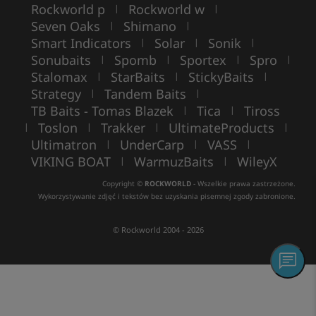
Rockworld p
Rockworld w
|
|
Seven Oaks
Shimano
|
|
Smart Indicators
Solar
Sonik
|
|
|
Sonubaits
Spomb
Sportex
Spro
|
|
|
|
Stalomax
StarBaits
StickyBaits
|
|
|
Strategy
Tandem Baits
|
|
TB Baits - Tomas Blazek
Tica
Tiross
|
|
Toslon
Trakker
UltimateProducts
|
|
|
|
Ultimatron
UnderCarp
VASS
|
|
|
VIKING BOAT
WarmuzBaits
WileyX
|
|
Copyright ©
ROCKWORLD
- Wszelkie prawa zastrzeżone.
Wykorzystywanie zdjęć i tekstów bez uzyskania pisemnej zgody zabronione.
© Rockworld 2004 - 2026