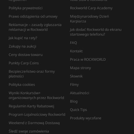
Polityka prywatności
Rockworld Carp Academy
Prawo odstąpienia od umowy
Międzynarodowy Dzień
Karpiarza
Reklamacje – zasady zgłaszania
reklamacji w Rockworld
Jak dodać Rockworld do ekranu
startowego telefonu?
Jak kupić na raty?
FAQ
Zakupy na aukcji
Kontakt
Ceny dostaw towaru
Praca w ROCKWORLD
Punkty Carp Coins
Mapa strony
Bezpieczeństwo oraz formy
płatności
Słownik
Polityka cookies
Filmy
Wyniki Konkursów+
Aktualności
organizowanych przez Rockworld
Blog
Regulamin Karty Rabatowej
Quick Tips
Program Lojalnościowy Rockworld
Produkty wycofane
Weekend z Darmową Dostawą
Śledź swoje zamówienia