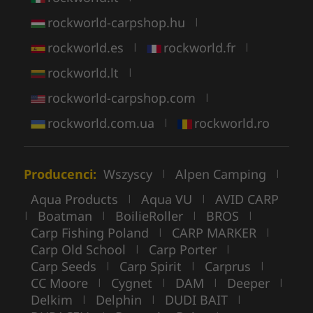
rockworld-carpshop.hu
|
rockworld.es
rockworld.fr
|
|
rockworld.lt
|
rockworld-carpshop.com
|
rockworld.com.ua
rockworld.ro
|
Producenci:
Wszyscy
Alpen Camping
|
|
Aqua Products
Aqua VU
AVID CARP
|
|
Boatman
BoilieRoller
BROS
|
|
|
|
Carp Fishing Poland
CARP MARKER
|
|
Carp Old School
Carp Porter
|
|
Carp Seeds
Carp Spirit
Carprus
|
|
|
CC Moore
Cygnet
DAM
Deeper
|
|
|
|
Delkim
Delphin
DUDI BAIT
|
|
|