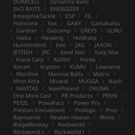
DURACELL
Dynamite Baits
|
|
EKO BAITS
ENERGIZER
|
|
EnterpriseTackle
ESP
FIL
|
|
|
Fishstone
Fox
GABY
Gamakatsu
|
|
|
Gardner
Gazcamp
GREYS
GURU
|
|
|
|
Haibo
Haswing
Holdcarp
|
|
|
|
Humminbird
Inni
JAG
JAXON
|
|
|
|
JETFISH
JRC
Karel Nikl
Karp Max
|
|
|
Kiana Carp
Kolibri
Korda
|
|
|
|
Korum
Kryston
KUMU
Lowrance
|
|
|
Mainline
Massive Baits
Matrix
|
|
|
|
Minn Kota
Mivardi
MUGGA
Nash
|
|
|
NAVITAS
NawiPoland
OKUMA
|
|
|
|
One More Cast
PB Products
PENN
|
|
|
PETZL
PowaPacs
Power Pro
|
|
|
Preston Innovations
Prologic
Pros
|
|
|
Raymarine
Reuben Heaton
Rhino
|
|
|
RidgeMonkey
Rockworld
|
|
Rockworld c
Rockworld ł
|
|