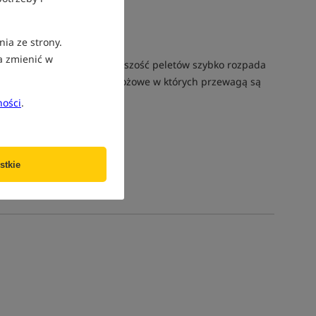
nia ze strony.
a zmienić w
raz selektywny rozmiar. Wiekszość peletów szybko rozpada
h po pellety mleczne czy zbożowe w których przewagą są
ności
.
stkie