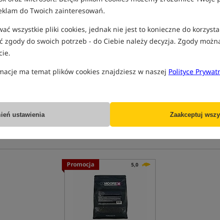
eklam do Twoich zainteresowań.
ć wszystkie pliki cookies, jednak nie jest to konieczne do korzysta
 zgody do swoich potrzeb - do Ciebie należy decyzja. Zgody możn
 przy połowie karpii. Jej podstawową zaletą jest szybkość pracy o
ie.
bardzo zróżnicowany skład od takich z dużą ilością mączek rybnyc
ż używać jako przynęty szczególnie tych o w większych średnicach.
macje ma temat plików cookies znajdziesz w naszej
Polityce Prywat
ień ustawienia
Zaakceptuj wszy
Promocja
5,0