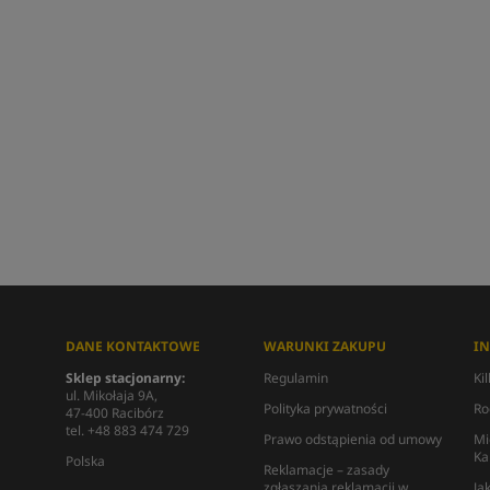
DANE KONTAKTOWE
WARUNKI ZAKUPU
I
Sklep stacjonarny:
Regulamin
Ki
ul. Mikołaja 9A,
Polityka prywatności
Ro
47-400 Racibórz
tel. +48 883 474 729
Prawo odstąpienia od umowy
Mi
Ka
Polska
Reklamacje – zasady
zgłaszania reklamacji w
Ja