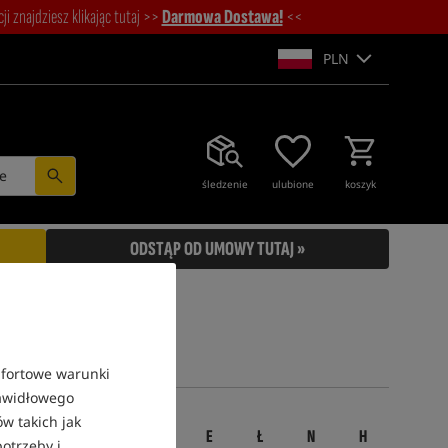
i znajdziesz klikając tutaj >>
Darmowa Dostawa!
<<
PLN
e
śledzenie
ulubione
koszyk
ODSTĄP OD UMOWY TUTAJ »
mfortowe warunki
rawidłowego
w takich jak
Z
O
C
U
E
Ł
N
H
otrzeby i