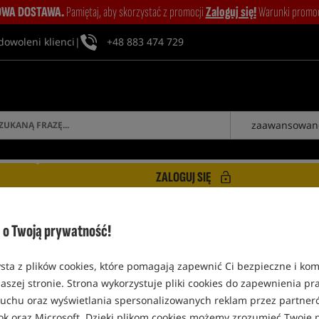
WA DOSTAWA.
Pamiętaj, aby skorzystać z promocji
Zaloguj się!
Warunki promocj
dowoleni klienci
|
+48 883 474 729
zaawansowan
ZALOGUJ SIĘ
o Twoją prywatność!
sta z plików cookies, które pomagają zapewnić Ci bezpieczne i ko
aszej stronie. Strona wykorzystuje pliki cookies do zapewnienia p
 ruchu oraz wyświetlania spersonalizowanych reklam przez partneró
1
L
Q
W
F
P
I
G
ok oraz Microsoft. Dzięki plikom cookies możemy zrozumieć Twoje p