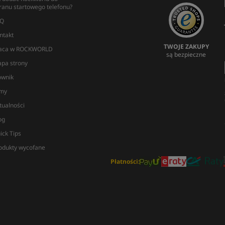
ranu startowego telefonu?
Q
ntakt
TWOJE ZAKUPY
aca w ROCKWORLD
są bezpieczne
pa strony
ownik
lmy
tualności
og
ick Tips
odukty wycofane
Płatności: