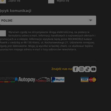
Zapisz się
Wypisz się
Język komunikacji
Wyrażam zgodę na otrzymywanie drogą elektroniczną, na podany w
formularzu adres e-mail, informacji handlowych o najnowszych ofertach i
promocjach w e-sklepie. Informacje wysyłane będą przez ROCKWORLD Łukasz
Pawlik z siedzibą w 48-130 Kietrz, ul. Kochanowskiego 21. Udzielenie niniejszej
zgody jest dobrowolne. Mogę ją wycofać w każdej chwili, co skutkować będzie
usunięciem mojego adresu e-mail z listy odbiorców newslettera.
Znajdź nas na: