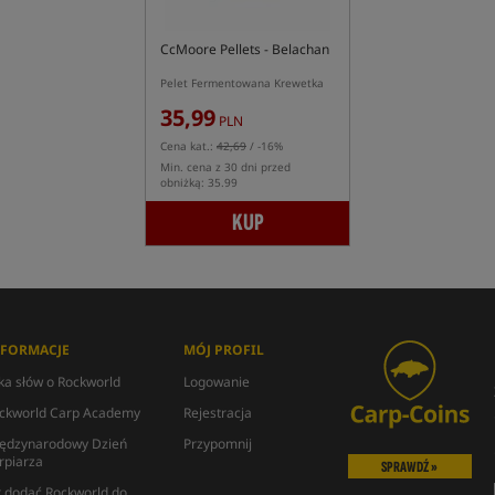
CcMoore Pellets - Belachan
Pelet Fermentowana Krewetka
35,99
PLN
Cena kat.:
42,69
/ -16%
Min. cena z 30 dni przed
obniżką: 35.99
KUP
NFORMACJE
MÓJ PROFIL
lka słów o Rockworld
Logowanie
ckworld Carp Academy
Rejestracja
ędzynarodowy Dzień
Przypomnij
rpiarza
SPRAWDŹ »
k dodać Rockworld do