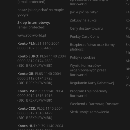
[email protected]
Rockworld
ek
pokaż jak dojechać na mapie
Jak kupić na raty?
FA
google
Zakupy na aukcji
Ko
Sklep internetowy:
[email protected]
Ceny dostaw towaru
Pr
www.rockworld.pl
Punkty Carp Coins
Ma
Konto PLN:
51 1140 2004
Bezpieczeństwo oraz formy
Sł
0000 3102 3558 4460
płatności
Fi
Konto EURO:
PL64 1140 2004
Polityka cookies
0000 3812 0174 2683
Ak
(BIC: BREXPLPWMBK)
Wyniki Konkursów+
Bl
organizowanych przez
Konto GB:
PL63 1140 2004
Rockworld
Qu
0000 3112 0174 3723
(BIC: BREXPLPWMBK)
Regulamin Karty Rabatowej
Pr
Konto USD:
PL37 1140 2004
Program Lojalnościowy
0000 3012 1316 1916
Rockworld
(BIC: BREXPLPWMBK)
Weekend z Darmową Dostawą
Konto CZK:
PL02 1140 2004
Śledź swoje zamówienia
0000 3312 1316 1429
(BIC: BREXPLPWMBK)
Konto HUF:
PL39 1140 2004