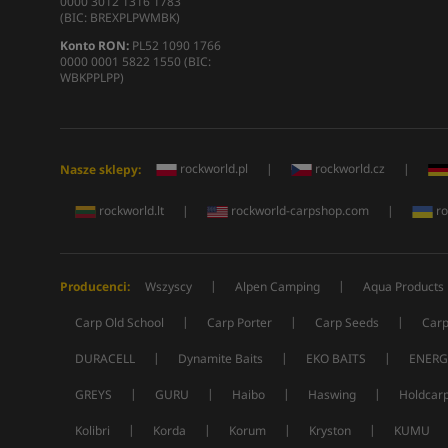
0000 3012 1316 1783
(BIC: BREXPLPWMBK)
Konto RON:
PL52 1090 1766
0000 0001 5822 1550 (BIC:
WBKPPLPP)
rockworld.pl
|
rockworld.cz
|
Nasze sklepy:
rockworld.lt
|
rockworld-carpshop.com
|
ro
|
|
Producenci:
Wszyscy
Alpen Camping
Aqua Products
|
|
|
Carp Old School
Carp Porter
Carp Seeds
Carp
|
|
|
DURACELL
Dynamite Baits
EKO BAITS
ENERG
|
|
|
|
GREYS
GURU
Haibo
Haswing
Holdcar
|
|
|
|
Kolibri
Korda
Korum
Kryston
KUMU