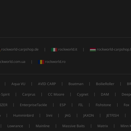
rockworld-carpshop.de
|
rockworld.it
|
rockworld-carpshop.
ckworld.com.ua
|
rockworld.ro
|
|
|
|
|
Aqua VU
AVID CARP
Boatman
BoilieRoller
B
|
|
|
|
|
 Spirit
Carprus
CC Moore
Cygnet
DAM
Deep
|
|
|
|
|
IZER
EnterpriseTackle
ESP
FIL
Fishstone
Fox
|
|
|
|
|
|
p
Humminbird
Inni
JAG
JAXON
JETFISH
|
|
|
|
|
Lowrance
Mainline
Massive Baits
Matrix
Minn 