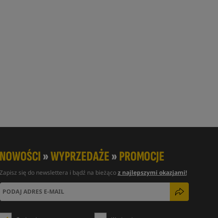
NOWOŚCI
»
WYPRZEDAŻE
»
PROMOCJE
Zapisz się do newslettera i bądź na bieżąco
z najlepszymi okazjami!