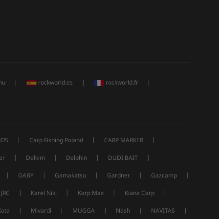
hu
|
rockworld.es
|
rockworld.fr
|
|
|
|
ROS
Carp Fishing Poland
CARP MARKER
|
|
|
|
er
Delkim
Delphin
DUDI BAIT
|
|
|
|
|
GABY
Gamakatsu
Gardner
Gazcamp
|
|
|
|
JRC
Karel Nikl
Karp Max
Kiana Carp
|
|
|
|
|
Kota
Mivardi
MUGGA
Nash
NAVITAS