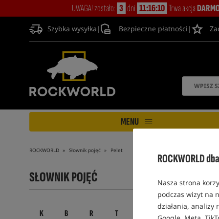
UWAGA! zostało:
3
dni
11:16:10
Trwa akcja
DARMO
Szybka wysyłka
|
Bezpieczne płatności
|
Za
MENU
ROCKWORLD
Słownik pojęć
Pelet
ROCKWORLD dba 
SŁOWNIK POJĘĆ
Nasza strona korzy
podczas wizyt na n
działania, analizy
K
B
R
T
S
D
M
A
Google, Meta, TikT