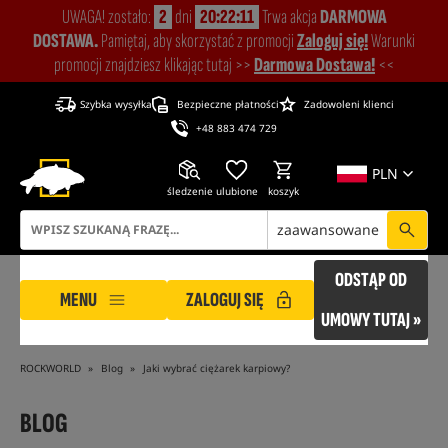
UWAGA! zostało:
2
dni
20:22:10
Trwa akcja
DARMOWA
DOSTAWA.
Pamiętaj, aby skorzystać z promocji
Zaloguj się!
Warunki
promocji znajdziesz klikając tutaj >>
Darmowa Dostawa!
<<
Szybka wysyłka
Bezpieczne płatności
Zadowoleni klienci
+48 883 474 729
PLN
śledzenie
ulubione
koszyk
zaawansowane
ODSTĄP OD
MENU
ZALOGUJ SIĘ
UMOWY TUTAJ »
ROCKWORLD
Blog
Jaki wybrać ciężarek karpiowy?
BLOG