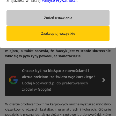
znajdziesz w naszej
Polityce Prywatności
.
Zmień ustawienia
Jaki wybrać ciężarek karpiowy?
Zaakceptuj wszystkie
Ciężarek to niezbędny element każdego zestawu karpiowego,
który utrzymuje zestaw końcowy wraz z przynętą w nęconym
miejscu, a także sprawia, że haczyk jest w stanie skutecznie
wbić się w pysk ryby powodując samozacięcie.
Chcesz być na bieżąco z nowościami i
aktualnościami ze świata wędkarskiego?
Dodaj Rockworld.pl do preferowanych
źródeł w Google!
W ofercie producentów firm karpiowych można wyszukać mnóstwo
ciężarków o różnych kształtach, gramaturach i kolorach. Głównie
podzielić je można jednak na ciężarki rzutowe lub do wywózki, które