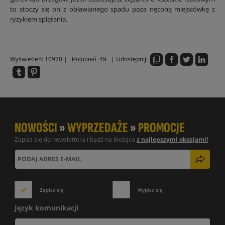
to stoczy się on z obławianego spadu poza nęconą miejscówkę z
ryzykiem splątania.
Wyświetleń: 10970 |
| Udostępnij:
Polubień: 49
NOWOŚCI
»
WYPRZEDAŻE
»
PROMOCJE
Zapisz się do newslettera i bądź na bieżąco
z najlepszymi okazjami!
Zapisz się
Wypisz się
Język komunikacji