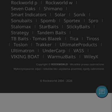
Rockworld p
Rockworld w
|
|
Seven Oaks
Shimano
|
|
Smart Indicators
Solar
Sonik
|
|
|
Sonubaits
Spomb
Sportex
Spro
|
|
|
|
Stalomax
StarBaits
StickyBaits
|
|
|
Strategy
Tandem Baits
|
|
TB Baits - Tomas Blazek
Tica
Tiross
|
|
Toslon
Trakker
UltimateProducts
|
|
|
|
Ultimatron
UnderCarp
VASS
|
|
|
VIKING BOAT
WarmuzBaits
WileyX
|
|
Copyright ©
ROCKWORLD
- Wszelkie prawa zastrzeżone.
Wykorzystywanie zdjęć i tekstów bez uzyskania pisemnej zgody zabronione.
© Rockworld 2004 - 2026