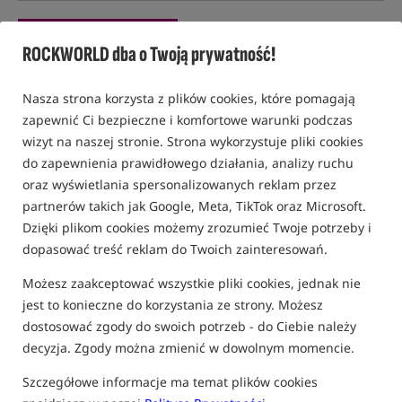
Poradniki i wiedza karpiowa
Zestawy końcowe, żyłki, przypony i PVA
ROCKWORLD dba o Twoją prywatność!
Nasza strona korzysta z plików cookies, które pomagają
zapewnić Ci bezpieczne i komfortowe warunki podczas
wizyt na naszej stronie. Strona wykorzystuje pliki cookies
do zapewnienia prawidłowego działania, analizy ruchu
oraz wyświetlania spersonalizowanych reklam przez
partnerów takich jak Google, Meta, TikTok oraz Microsoft.
Dzięki plikom cookies możemy zrozumieć Twoje potrzeby i
dopasować treść reklam do Twoich zainteresowań.
Możesz zaakceptować wszystkie pliki cookies, jednak nie
jest to konieczne do korzystania ze strony. Możesz
dostosować zgody do swoich potrzeb - do Ciebie należy
decyzja. Zgody można zmienić w dowolnym momencie.
Szczegółowe informacje ma temat plików cookies
12 GRUDNIA 2023 R.
ROCKWORLD