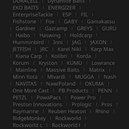
DURACELL
Dynamite Baits
|
|
EKO BAITS
ENERGIZER
|
|
EnterpriseTackle
ESP
FIL
|
|
|
Fishstone
Fox
GABY
Gamakatsu
|
|
|
Gardner
Gazcamp
GREYS
GURU
|
|
|
|
Haibo
Haswing
Holdcarp
|
|
|
|
Humminbird
Inni
JAG
JAXON
|
|
|
|
JETFISH
JRC
Karel Nikl
Karp Max
|
|
|
Kiana Carp
Kolibri
Korda
|
|
|
|
Korum
Kryston
KUMU
Lowrance
|
|
|
Mainline
Massive Baits
Matrix
|
|
|
|
Minn Kota
Mivardi
MUGGA
Nash
|
|
|
NAVITAS
NawiPoland
OKUMA
|
|
|
|
One More Cast
PB Products
PENN
|
|
|
PETZL
PowaPacs
Power Pro
|
|
|
Preston Innovations
Prologic
Pros
|
|
|
Raymarine
Reuben Heaton
Rhino
|
|
|
RidgeMonkey
Rockworld
|
|
Rockworld c
Rockworld ł
|
|