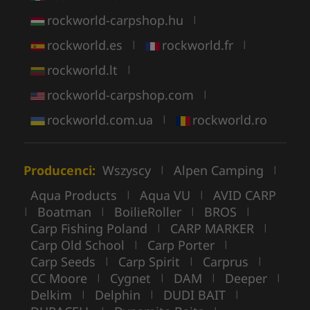
rockworld-carpshop.hu
|
rockworld.es
rockworld.fr
|
|
rockworld.lt
|
rockworld-carpshop.com
|
rockworld.com.ua
rockworld.ro
|
Producenci:
Wszyscy
Alpen Camping
|
|
Aqua Products
Aqua VU
AVID CARP
|
|
Boatman
BoilieRoller
BROS
|
|
|
|
Carp Fishing Poland
CARP MARKER
|
|
Carp Old School
Carp Porter
|
|
Carp Seeds
Carp Spirit
Carprus
|
|
|
CC Moore
Cygnet
DAM
Deeper
|
|
|
|
Delkim
Delphin
DUDI BAIT
|
|
|