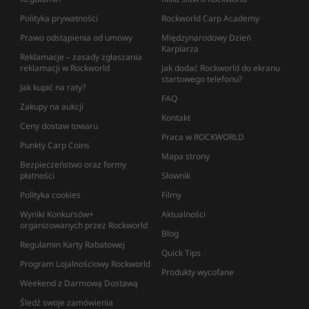
Polityka prywatności
Rockworld Carp Academy
Prawo odstąpienia od umowy
Międzynarodowy Dzień
Karpiarza
Reklamacje – zasady zgłaszania
reklamacji w Rockworld
Jak dodać Rockworld do ekranu
startowego telefonu?
Jak kupić na raty?
FAQ
Zakupy na aukcji
Kontakt
Ceny dostaw towaru
Praca w ROCKWORLD
Punkty Carp Coins
Mapa strony
Bezpieczeństwo oraz formy
płatności
Słownik
Polityka cookies
Filmy
Wyniki Konkursów+
Aktualności
organizowanych przez Rockworld
Blog
Regulamin Karty Rabatowej
Quick Tips
Program Lojalnościowy Rockworld
Produkty wycofane
Weekend z Darmową Dostawą
Śledź swoje zamówienia