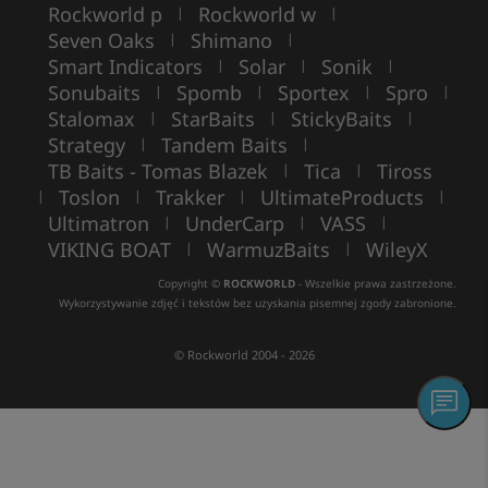
Rockworld p
Rockworld w
|
|
Seven Oaks
Shimano
|
|
Smart Indicators
Solar
Sonik
|
|
|
Sonubaits
Spomb
Sportex
Spro
|
|
|
|
Stalomax
StarBaits
StickyBaits
|
|
|
Strategy
Tandem Baits
|
|
TB Baits - Tomas Blazek
Tica
Tiross
|
|
Toslon
Trakker
UltimateProducts
|
|
|
|
Ultimatron
UnderCarp
VASS
|
|
|
VIKING BOAT
WarmuzBaits
WileyX
|
|
Copyright ©
ROCKWORLD
- Wszelkie prawa zastrzeżone.
Wykorzystywanie zdjęć i tekstów bez uzyskania pisemnej zgody zabronione.
© Rockworld 2004 - 2026