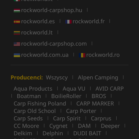
rockworld-carpshop.hu
|
rockworld.es
rockworld.fr
|
|
rockworld.lt
|
rockworld-carpshop.com
|
rockworld.com.ua
rockworld.ro
|
Producenci:
Wszyscy
Alpen Camping
|
|
Aqua Products
Aqua VU
AVID CARP
|
|
Boatman
BoilieRoller
BROS
|
|
|
|
Carp Fishing Poland
CARP MARKER
|
|
Carp Old School
Carp Porter
|
|
Carp Seeds
Carp Spirit
Carprus
|
|
|
CC Moore
Cygnet
DAM
Deeper
|
|
|
|
Delkim
Delphin
DUDI BAIT
|
|
|