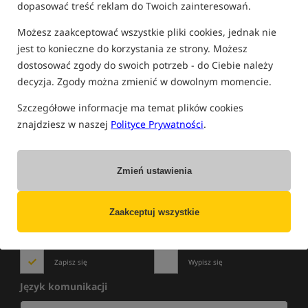
dopasować treść reklam do Twoich zainteresowań.
FILTRUJ
Możesz zaakceptować wszystkie pliki cookies, jednak nie
jest to konieczne do korzystania ze strony. Możesz
dostosować zgody do swoich potrzeb - do Ciebie należy
PRODUKTY CORMORAN
decyzja. Zgody można zmienić w dowolnym momencie.
Brak produktów.
Szczegółowe informacje ma temat plików cookies
znajdziesz w naszej
Polityce Prywatności
.
Zmień ustawienia
NOWOŚCI
»
WYPRZEDAŻE
»
PROMOCJE
Zapisz się do newslettera i bądź na bieżąco
z najlepszymi okazjami!
Zaakceptuj wszystkie
Zapisz się
Wypisz się
Język komunikacji