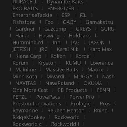
DURACELL
Dynamite Baits
|
|
EKO BAITS
ENERGIZER
|
|
EnterpriseTackle
ESP
FIL
|
|
|
Fishstone
Fox
GABY
Gamakatsu
|
|
|
Gardner
Gazcamp
GREYS
GURU
|
|
|
|
Haibo
Haswing
Holdcarp
|
|
|
|
Humminbird
Inni
JAG
JAXON
|
|
|
|
JETFISH
JRC
Karel Nikl
Karp Max
|
|
|
Kiana Carp
Kolibri
Korda
|
|
|
|
Korum
Kryston
KUMU
Lowrance
|
|
|
Mainline
Massive Baits
Matrix
|
|
|
|
Minn Kota
Mivardi
MUGGA
Nash
|
|
|
NAVITAS
NawiPoland
OKUMA
|
|
|
|
One More Cast
PB Products
PENN
|
|
|
PETZL
PowaPacs
Power Pro
|
|
|
Preston Innovations
Prologic
Pros
|
|
|
Raymarine
Reuben Heaton
Rhino
|
|
|
RidgeMonkey
Rockworld
|
|
Rockworld c
Rockworld ł
|
|