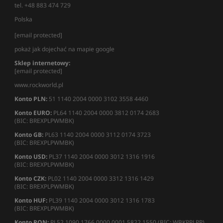
tel. +48 883 474 729
Polska
[email protected]
pokaż jak dojechać na mapie google
Sklep internetowy:
[email protected]
www.rockworld.pl
Konto PLN:
51 1140 2004 0000 3102 3558 4460
Konto EURO:
PL64 1140 2004 0000 3812 0174 2683
(BIC: BREXPLPWMBK)
Konto GB:
PL63 1140 2004 0000 3112 0174 3723
(BIC: BREXPLPWMBK)
Konto USD:
PL37 1140 2004 0000 3012 1316 1916
(BIC: BREXPLPWMBK)
Konto CZK:
PL02 1140 2004 0000 3312 1316 1429
(BIC: BREXPLPWMBK)
Konto HUF:
PL39 1140 2004 0000 3012 1316 1783
(BIC: BREXPLPWMBK)
Konto RON:
PL52 1090 1766 0000 0001 5822 1550 (BIC: WBKPPLPP)