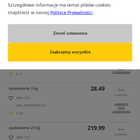
Szczegółowe informacje ma temat plików cookies
znajdziesz w naszej
Polityce Prywatności
.
tylko produkty na
"naszym magazynie"
(część opcji mogła zostać ukryta przez wybrany sposób filtrowania)
Zmień ustawienia
Opcja
Cena PLN
Ilość
10.49
opakowanie 1 kg
Brak
Zaakceptuj wszystkie
produktu
MPN: 015
powiadom
EAN: 200000085629
mnie
o dostępności
0,11
28.49
opakowanie 3 kg
Brak
produktu
MPN: 016
powiadom
EAN: 200000099121
mnie
o dostępności
0,30
219.99
opakowanie 25 kg
Brak
produktu
MPN: 017