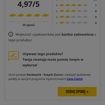
4,97/5
4
1
3
0
2
0
1
0
35 opinii
Większość użytkowników jest
bardzo zadowolona
z
tego produktu!
Używasz tego produktu?
Twoja recenzja może pomóc innym w
wyborze!
Oceń produkt
Rockworld - Rzepik Ziarno
i zdobądź dodatkowe
punkty w naszym programie lojalnościowym
Carp-Coins!
DODAJ OPINIĘ »