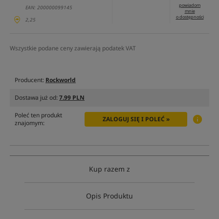
powiadom
EAN: 200000099145
mnie
o dostępności
2,25
Wszystkie podane ceny zawierają podatek VAT
Producent:
Rockworld
Dostawa już od:
7.99 PLN
Poleć ten produkt
ZALOGUJ SIĘ I POLEĆ »
znajomym:
Kup razem z
Opis Produktu