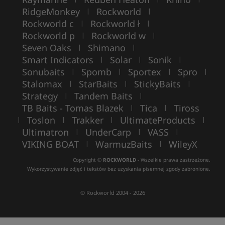
RidgeMonkey
Rockworld
|
|
Rockworld c
Rockworld ł
|
|
Rockworld p
Rockworld w
|
|
Seven Oaks
Shimano
|
|
Smart Indicators
Solar
Sonik
|
|
|
Sonubaits
Spomb
Sportex
Spro
|
|
|
|
Stalomax
StarBaits
StickyBaits
|
|
|
Strategy
Tandem Baits
|
|
TB Baits - Tomas Blazek
Tica
Tiross
|
|
Toslon
Trakker
UltimateProducts
|
|
|
|
Ultimatron
UnderCarp
VASS
|
|
|
VIKING BOAT
WarmuzBaits
WileyX
|
|
Copyright ©
ROCKWORLD
- Wszelkie prawa zastrzeżone.
Wykorzystywanie zdjęć i tekstów bez uzyskania pisemnej zgody zabronione.
© Rockworld 2004 - 2026