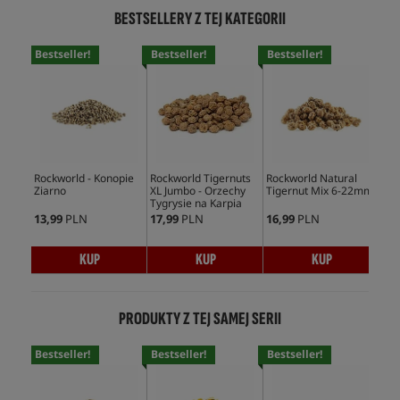
BESTSELLERY Z TEJ KATEGORII
Bestseller!
Bestseller!
Bestseller!
Bes
Rockworld - Konopie
Rockworld Tigernuts
Rockworld Natural
Roc
Ziarno
XL Jumbo - Orzechy
Tigernut Mix 6-22mm
Tig
Tygrysie na Karpia
12
13,99
PLN
17,99
PLN
16,99
PLN
22,
KUP
KUP
KUP
PRODUKTY Z TEJ SAMEJ SERII
Bestseller!
Bestseller!
Bestseller!
Bes