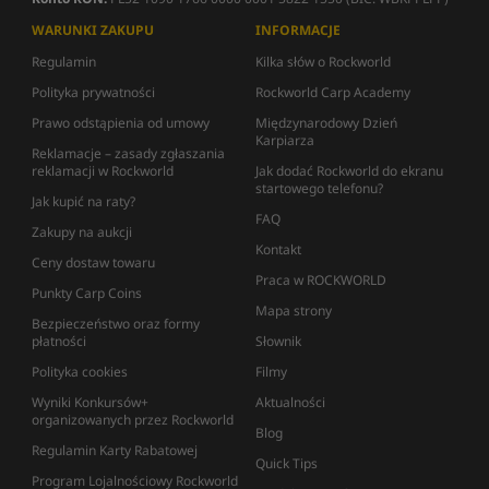
WARUNKI ZAKUPU
INFORMACJE
Regulamin
Kilka słów o Rockworld
Polityka prywatności
Rockworld Carp Academy
Prawo odstąpienia od umowy
Międzynarodowy Dzień
Karpiarza
Reklamacje – zasady zgłaszania
reklamacji w Rockworld
Jak dodać Rockworld do ekranu
startowego telefonu?
Jak kupić na raty?
FAQ
Zakupy na aukcji
Kontakt
Ceny dostaw towaru
Praca w ROCKWORLD
Punkty Carp Coins
Mapa strony
Bezpieczeństwo oraz formy
płatności
Słownik
Polityka cookies
Filmy
Wyniki Konkursów+
Aktualności
organizowanych przez Rockworld
Blog
Regulamin Karty Rabatowej
Quick Tips
Program Lojalnościowy Rockworld