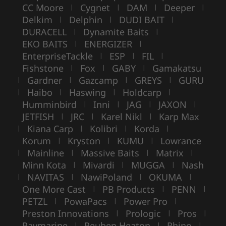
CC Moore
Cygnet
DAM
Deeper
|
|
|
|
Delkim
Delphin
DUDI BAIT
|
|
|
DURACELL
Dynamite Baits
|
|
EKO BAITS
ENERGIZER
|
|
EnterpriseTackle
ESP
FIL
|
|
|
Fishstone
Fox
GABY
Gamakatsu
|
|
|
Gardner
Gazcamp
GREYS
GURU
|
|
|
|
Haibo
Haswing
Holdcarp
|
|
|
|
Humminbird
Inni
JAG
JAXON
|
|
|
|
JETFISH
JRC
Karel Nikl
Karp Max
|
|
|
Kiana Carp
Kolibri
Korda
|
|
|
|
Korum
Kryston
KUMU
Lowrance
|
|
|
Mainline
Massive Baits
Matrix
|
|
|
|
Minn Kota
Mivardi
MUGGA
Nash
|
|
|
NAVITAS
NawiPoland
OKUMA
|
|
|
|
One More Cast
PB Products
PENN
|
|
|
PETZL
PowaPacs
Power Pro
|
|
|
Preston Innovations
Prologic
Pros
|
|
|
Raymarine
Reuben Heaton
Rhino
|
|
|