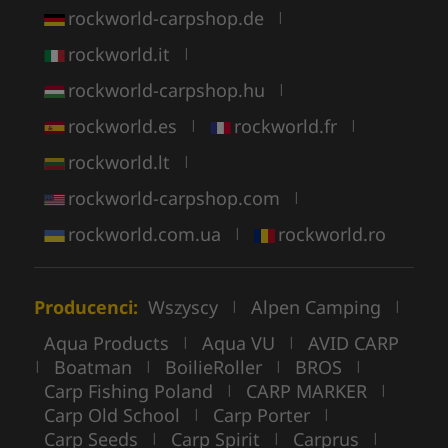
rockworld-carpshop.de
|
rockworld.it
|
rockworld-carpshop.hu
|
rockworld.es
rockworld.fr
|
|
rockworld.lt
|
rockworld-carpshop.com
|
rockworld.com.ua
rockworld.ro
|
Producenci:
Wszyscy
Alpen Camping
|
|
Aqua Products
Aqua VU
AVID CARP
|
|
Boatman
BoilieRoller
BROS
|
|
|
|
Carp Fishing Poland
CARP MARKER
|
|
Carp Old School
Carp Porter
|
|
Carp Seeds
Carp Spirit
Carprus
|
|
|