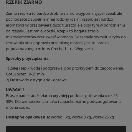
RZEPIK ZIARNO
Ziarno rzepiku to bardzo drobne ziarno przypominające rzepak ale
pochodzace z zupełnie innej rodziny roślin. Rzepik jest bardzo
aromatyczny oraz zawiera dużo tłuszczy, ale przy tym w odróznieniu
od rzepaku jest mniej gorzki. Rzepik to bogate żródło
mikroelementów oraz kwasów omega. Doskonale stymuluje ryby do
żerowania oraz poprawia przemianę materii. Jest to bardzo
popularna zanęta m.in. w Czechach i na Węgrzech.
Sposoby przyrządzania:
1) Zalej rzepik wodą i podgrzewaj pod przykryciem do zagotowania.
Gotuj przez 10-25 min.
2) Odstaw do ostygnięcie - gotowe.
UWAGA!!!
Proszę pamietać, że ziarna pęcznieją podczas gotowania o ok 25-
30%. Dla wzmocnienia smaku i zapachu ziarno podczas gotowania
można osolić.
Dostępne opakowania:
worek 1 kg, worek 3 kg, worek 25 kg