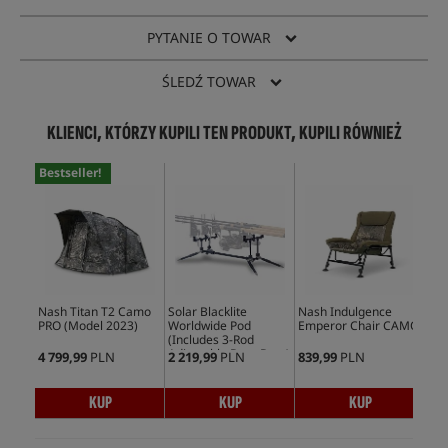
PYTANIE O TOWAR
ŚLEDŹ TOWAR
KLIENCI, KTÓRZY KUPILI TEN PRODUKT, KUPILI RÓWNIEŻ
Bestseller!
Bes
Nash Titan T2 Camo
Solar Blacklite
Nash Indulgence
Roc
PRO (Model 2023)
Worldwide Pod
Emperor Chair CAMO
Tig
(Includes 3-Rod
12
Adjustable Buzz Bars)
4 799,99
PLN
2 219,99
PLN
839,99
PLN
22,
KUP
KUP
KUP