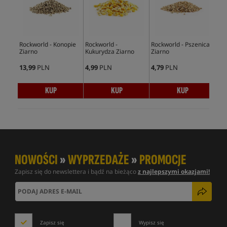
Rockworld - Konopie
Rockworld -
Rockworld - Pszenica
Roc
Ziarno
Kukurydza Ziarno
Ziarno
Zia
13,99
PLN
4,99
PLN
4,79
PLN
10,
KUP
KUP
KUP
NOWOŚCI
»
WYPRZEDAŻE
»
PROMOCJE
Zapisz się do newslettera i bądź na bieżąco
z najlepszymi okazjami!
Zapisz się
Wypisz się