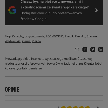
Chcesz być na bieżąco z nowościami i
aktualnościami ze świata wędkarskiego?
Dodaj Rockworld.pl do preferowanych
źródeł w Google!
Tagi:
,
,
,
,
,
,
Orzechy
przygotowania
ROCKWORLD
Rzepik
Rzepiku
Surowe
,
,
Wędkarskie
Ziarna
Ziarno
Prowadzący sklep internetowy zastrzega możliwość czasowej
niedostępności oferowanych towarów w żądanej przez Klienta ilości,
kolorystyce lub rozmiarze.
OPINIE
5
34