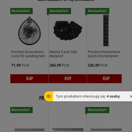
Bestseller!
Bestseller!
Bestseller!
Bes
Preston Innovations
Matrix Carp Safe
Preston Innovations
Pre
Carp XS Landing Net
Keepnet
Quick Dry Keepnet
Mon
Han
71,99
PLN
266,99
PLN
226,99
PLN
172
KUP
KUP
KUP
Tym produktem interesują się:
4 osoby
PRODUKTY Z TEJ SAMEJ SERII
Bestseller!
Bestseller!