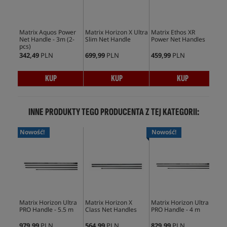
Matrix Aquos Power
Matrix Horizon X Ultra
Matrix Ethos XR
Mat
Net Handle - 3m (2-
Slim Net Handle
Power Net Handles
Cla
pcs)
342,49
PLN
699,99
PLN
459,99
PLN
564
KUP
KUP
KUP
INNE PRODUKTY TEGO PRODUCENTA Z TEJ KATEGORII:
Nowość!
Nowość!
Bes
Matrix Horizon Ultra
Matrix Horizon X
Matrix Horizon Ultra
Mat
PRO Handle - 5.5 m
Class Net Handles
PRO Handle - 4 m
Pow
979,99
PLN
564,99
PLN
829,99
PLN
459