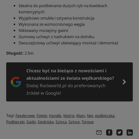
Idealna do podbierania dużych ryb na łowiskach
komercyjnych
Wyjątkowo smukła i sztywna konstrukcja
Wykonana ze wzmocnionego węgla
Niklowany mosiężny gwint
Gumowy uchwyt z nadrukiem na dolniku
Dwuczęściowy uchwyt ułatwiający montaż i demontaż
Długość:
2.5m
Chcesz być na bieżąco z nowościami i
aktualnościami ze świata wędkarskiego?
Dodaj Rockworld.pl do preferowanych
źródeł w Google!
Tagi:
,
,
,
,
,
,
,
Feederowe
Fotele
Handle
Matrix
Maty
Net
podbieraka
,
,
,
,
,
Podbieraki
Siatki
Siedziska
Sztyca
Sztyce
Torque