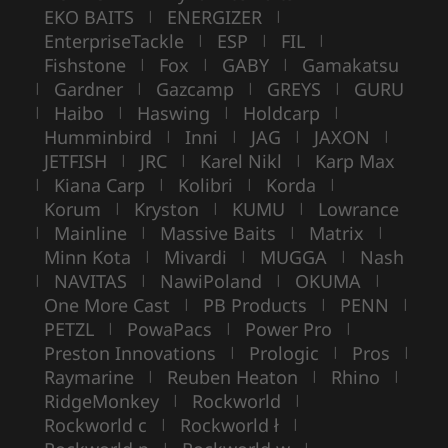
EKO BAITS
ENERGIZER
|
|
EnterpriseTackle
ESP
FIL
|
|
|
Fishstone
Fox
GABY
Gamakatsu
|
|
|
Gardner
Gazcamp
GREYS
GURU
|
|
|
|
Haibo
Haswing
Holdcarp
|
|
|
|
Humminbird
Inni
JAG
JAXON
|
|
|
|
JETFISH
JRC
Karel Nikl
Karp Max
|
|
|
Kiana Carp
Kolibri
Korda
|
|
|
|
Korum
Kryston
KUMU
Lowrance
|
|
|
Mainline
Massive Baits
Matrix
|
|
|
|
Minn Kota
Mivardi
MUGGA
Nash
|
|
|
NAVITAS
NawiPoland
OKUMA
|
|
|
|
One More Cast
PB Products
PENN
|
|
|
PETZL
PowaPacs
Power Pro
|
|
|
Preston Innovations
Prologic
Pros
|
|
|
Raymarine
Reuben Heaton
Rhino
|
|
|
RidgeMonkey
Rockworld
|
|
Rockworld c
Rockworld ł
|
|
|
|