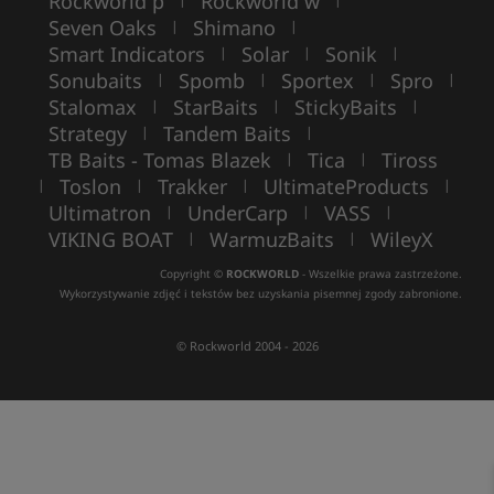
Rockworld p
Rockworld w
Seven Oaks
Shimano
|
|
Smart Indicators
Solar
Sonik
|
|
|
Sonubaits
Spomb
Sportex
Spro
|
|
|
|
Stalomax
StarBaits
StickyBaits
|
|
|
Strategy
Tandem Baits
|
|
TB Baits - Tomas Blazek
Tica
Tiross
|
|
Toslon
Trakker
UltimateProducts
|
|
|
|
Ultimatron
UnderCarp
VASS
|
|
|
VIKING BOAT
WarmuzBaits
WileyX
|
|
Copyright ©
ROCKWORLD
- Wszelkie prawa zastrzeżone.
Wykorzystywanie zdjęć i tekstów bez uzyskania pisemnej zgody zabronione.
© Rockworld 2004 - 2026