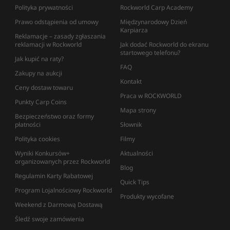
Polityka prywatności
Rockworld Carp Academy
Prawo odstąpienia od umowy
Międzynarodowy Dzień
Karpiarza
Reklamacje – zasady zgłaszania
reklamacji w Rockworld
Jak dodać Rockworld do ekranu
startowego telefonu?
Jak kupić na raty?
FAQ
Zakupy na aukcji
Kontakt
Ceny dostaw towaru
Praca w ROCKWORLD
Punkty Carp Coins
Mapa strony
Bezpieczeństwo oraz formy
płatności
Słownik
Polityka cookies
Filmy
Wyniki Konkursów+
Aktualności
organizowanych przez Rockworld
Blog
Regulamin Karty Rabatowej
Quick Tips
Program Lojalnościowy Rockworld
Produkty wycofane
Weekend z Darmową Dostawą
Śledź swoje zamówienia