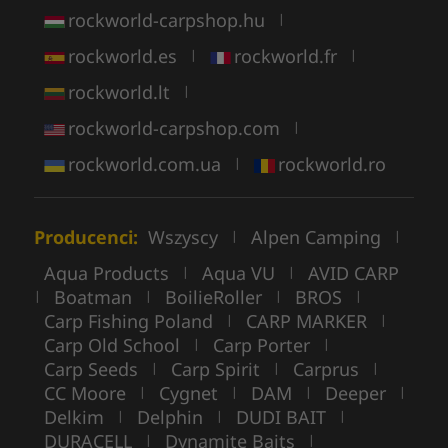
rockworld-carpshop.hu
|
rockworld.es
rockworld.fr
|
|
rockworld.lt
|
rockworld-carpshop.com
|
rockworld.com.ua
rockworld.ro
|
Producenci:
Wszyscy
Alpen Camping
|
|
Aqua Products
Aqua VU
AVID CARP
|
|
Boatman
BoilieRoller
BROS
|
|
|
|
Carp Fishing Poland
CARP MARKER
|
|
Carp Old School
Carp Porter
|
|
Carp Seeds
Carp Spirit
Carprus
|
|
|
CC Moore
Cygnet
DAM
Deeper
|
|
|
|
Delkim
Delphin
DUDI BAIT
|
|
|
DURACELL
Dynamite Baits
|
|