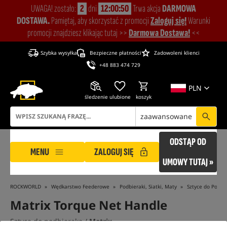
UWAGA! zostało:
2
dni
12:00:49
Trwa akcja
DARMOWA
DOSTAWA.
Pamiętaj, aby skorzystać z promocji
Zaloguj się!
Warunki
promocji znajdziesz klikając tutaj >>
Darmowa Dostawa!
<<
Szybka wysyłka
Bezpieczne płatności
Zadowoleni klienci
+48 883 474 729
PLN
śledzenie
ulubione
koszyk
zaawansowane
ODSTĄP OD
MENU
ZALOGUJ SIĘ
UMOWY TUTAJ »
ROCKWORLD
Wędkarstwo Feederowe
Podbieraki, Siatki, Maty
Sztyce do Podbi
Matrix Torque Net Handle
Sztyca do podbieraka /
Matrix