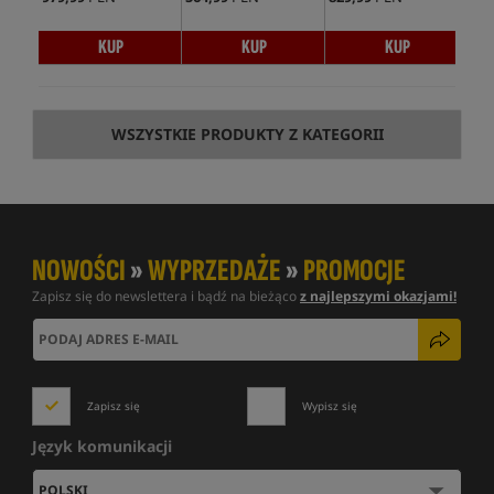
KUP
KUP
KUP
WSZYSTKIE PRODUKTY Z KATEGORII
NOWOŚCI
»
WYPRZEDAŻE
»
PROMOCJE
Zapisz się do newslettera i bądź na bieżąco
z najlepszymi okazjami!
Zapisz się
Wypisz się
Język komunikacji