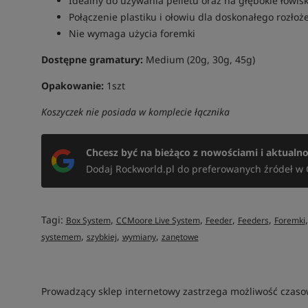
Idealny do używania pelletu oraz na głębokie łowis
Połączenie plastiku i ołowiu dla doskonałego rozłoż
Nie wymaga użycia foremki
Dostępne gramatury:
Medium (20g, 30g, 45g)
Opakowanie:
1szt
Koszyczek nie posiada w komplecie łącznika
Chcesz być na bieżąco z nowościami i aktualn
Dodaj Rockworld.pl do preferowanych źródeł w 
Tagi:
,
,
,
,
Box System
CCMoore Live System
Feeder
Feeders
Foremki
,
,
,
systemem
szybkiej
wymiany
zanętowe
Prowadzący sklep internetowy zastrzega możliwość czasow