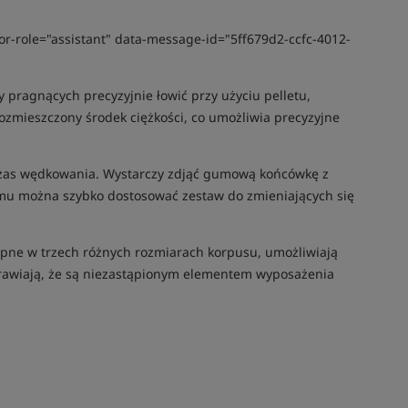
or-role="assistant" data-message-id="5ff679d2-ccfc-4012-
 pragnących precyzyjnie łowić przy użyciu pelletu,
rozmieszczony środek ciężkości, co umożliwia precyzyjne
dczas wędkowania. Wystarczy zdjąć gumową końcówkę z
temu można szybko dostosować zestaw do zmieniających się
ępne w trzech różnych rozmiarach korpusu, umożliwiają
prawiają, że są niezastąpionym elementem wyposażenia
Tym produktem interesuje się:
56 osób