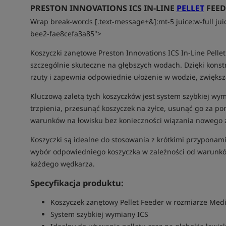
PRESTON INNOVATIONS ICS IN-LINE
PELLET
FEED
Wrap break-words [.text-message+&]:mt-5 juice:w-full jui
bee2-fae8cefa3a85">
Koszyczki zanętowe Preston Innovations ICS In-Line Pelle
szczególnie skuteczne na głębszych wodach. Dzięki konstru
rzuty i zapewnia odpowiednie ułożenie w wodzie, zwiększ
Kluczową zaletą tych koszyczków jest system szybkiej w
trzpienia, przesunąć koszyczek na żyłce, usunąć go za p
warunków na łowisku bez konieczności wiązania nowego 
Koszyczki są idealne do stosowania z krótkimi przyponam
wybór odpowiedniego koszyczka w zależności od warunków
każdego wędkarza.
Specyfikacja produktu:
Koszyczek zanętowy Pellet Feeder w rozmiarze Me
System szybkiej wymiany ICS