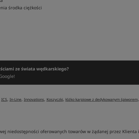
ka
enia środka ciężkości
ościami ze świata wędkarskiego?
Google!
,
,
,
,
,
ICS
In-Line
Innovations
Koszyczki
łóżko karpiowe z dedykowanym śpiworem
ej niedostępności oferowanych towarów w żądanej przez Klienta ilo