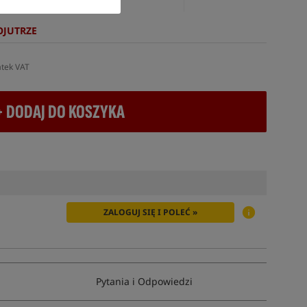
OJUTRZE
atek VAT
+ DODAJ DO KOSZYKA
ZALOGUJ SIĘ I POLEĆ »
Pytania i Odpowiedzi