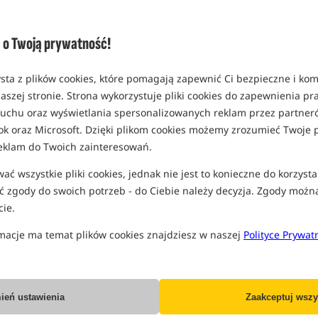
(część opcji mogła zostać ukryta prze
Opcja
o Twoją prywatność!
rozmiar 20g (Medium)
MPN: P0040052
sta z plików cookies, które pomagają zapewnić Ci bezpieczne i ko
EAN: 5055977468402
aszej stronie. Strona wykorzystuje pliki cookies do zapewnienia p
0,15
 ruchu oraz wyświetlania spersonalizowanych reklam przez partneró
ok oraz Microsoft. Dzięki plikom cookies możemy zrozumieć Twoje p
SPODZIEWANA WYSYŁKA
P
eklam do Twoich zainteresowań.
rozmiar 30g (Medium)
ć wszystkie pliki cookies, jednak nie jest to konieczne do korzysta
MPN: P0040053
 zgody do swoich potrzeb - do Ciebie należy decyzja. Zgody możn
EAN: 5055977468419
ie.
0,15
macje ma temat plików cookies znajdziesz w naszej
Polityce Prywat
SPODZIEWANA WYSYŁKA
P
rozmiar 45g (Medium)
MPN: P0040054
ień ustawienia
Zaakceptuj wszy
EAN: 5055977468426