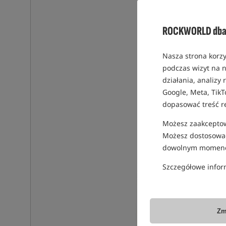
ROCKWORLD dba 
Nasza strona korzy
podczas wizyt na n
działania, analizy
Google, Meta, TikT
dopasować treść r
Możesz zaakceptowa
Możesz dostosować
dowolnym momenc
Szczegółowe infor
Zm