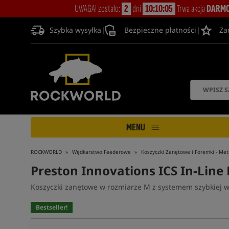
UWAGA! zostało:
2
dni
10:10:05
Trwa akcja
DARMO
Szybka wysyłka
|
Bezpieczne płatności
|
Za
MENU
ROCKWORLD
Wędkarstwo Feederowe
Koszyczki Zanętowe i Foremki - Me
Preston Innovations ICS In-Line
Koszyczki zanętowe w rozmiarze M z systemem szybkiej 
Bestseller!