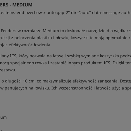
ERS - MEDIUM
ce:items-end overflow-x-auto gap-2" dir="auto" data-message-auth
t Feeders w rozmiarze Medium to doskonałe narzędzie dla wędkarzy
kcji z połączenia plastiku i ołowiu, koszyczki te mają optymalnie 
ając efektywność łowienia.
ymiany ICS, który pozwala na łatwą i szybką wymianę koszyczka po
omocą specjalnego rowka i zastąpić innym produktem ICS. Dzięki 
zestawu.
i o długości 10 cm, co maksymalizuje efektywność zanęcania. Dost
 panujących na łowisku. Ich wszechstronność i łatwość użycia s
dium