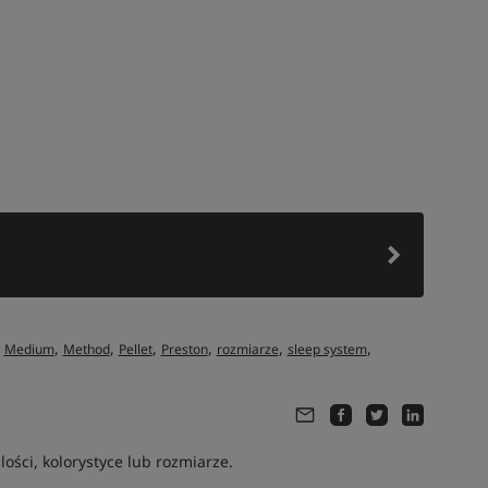
,
,
,
,
,
,
,
Medium
Method
Pellet
Preston
rozmiarze
sleep system
ści, kolorystyce lub rozmiarze.