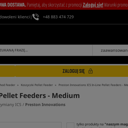
WA DOSTAWA.
Pamiętaj, aby skorzystać z promocji
Zaloguj się!
Warunki promocj
dowoleni klienci
|
+48 883 474 729
zaawansowan
ZALOGUJ SIĘ
thod Feeder
Koszyczki Pellet Feeder
Preston Innovations ICS In-Line Pellet Feeders - 
 Pellet Feeders - Medium
wymiany ICS /
Preston Innovations
tylko produkty na
"naszym mag