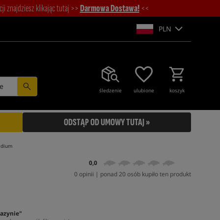
i znajdziesz klikając tutaj >>
Darmowa Dostawa!
<<
PLN
e
śledzenie
ulubione
koszyk
ODSTĄP OD UMOWY TUTAJ »
Medium
0,0
0 opinii | ponad 20 osób kupiło ten produkt
azynie"