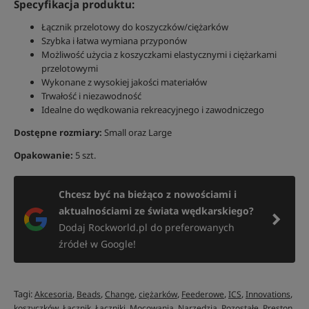
Specyfikacja produktu:
Łącznik przelotowy do koszyczków/ciężarków
Szybka i łatwa wymiana przyponów
Możliwość użycia z koszyczkami elastycznymi i ciężarkami
przelotowymi
Wykonane z wysokiej jakości materiałów
Trwałość i niezawodność
Idealne do wędkowania rekreacyjnego i zawodniczego
Dostępne rozmiary:
Small oraz Large
Opakowanie:
5 szt.
Chcesz być na bieżąco z nowościami i
aktualnościami ze świata wędkarskiego?
Dodaj Rockworld.pl do preferowanych
źródeł w Google!
Tagi:
,
,
,
,
,
,
,
Akcesoria
Beads
Change
ciężarków
Feederowe
ICS
Innovations
,
,
,
,
,
,
,
koszyczków
Łącznik
Łączniki
Mocowania
Narzędzia
Pozostałe
Preston