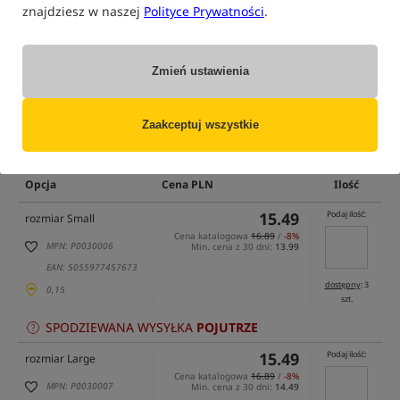
znajdziesz w naszej
Polityce Prywatności
.
Zmień ustawienia
Zaakceptuj wszystkie
tylko produkty na
"naszym magazynie"
(część opcji mogła zostać ukryta przez wybrany sposób filtrowania)
Opcja
Cena PLN
Ilość
15.49
Podaj ilość:
rozmiar Small
Cena katalogowa
16.89
/
-8%
MPN: P0030006
Min. cena z 30 dni:
13.99
EAN: 5055977457673
dostępny
: 3
0,15
szt.
SPODZIEWANA WYSYŁKA
POJUTRZE
15.49
Podaj ilość:
rozmiar Large
Cena katalogowa
16.89
/
-8%
MPN: P0030007
Min. cena z 30 dni:
14.49