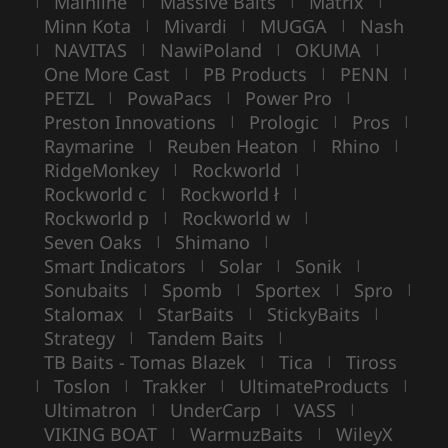
Mainline
Massive Baits
Matrix
|
|
|
|
Minn Kota
Mivardi
MUGGA
Nash
|
|
|
NAVITAS
NawiPoland
OKUMA
|
|
|
|
One More Cast
PB Products
PENN
|
|
|
PETZL
PowaPacs
Power Pro
|
|
|
Preston Innovations
Prologic
Pros
|
|
|
Raymarine
Reuben Heaton
Rhino
|
|
|
RidgeMonkey
Rockworld
|
|
Rockworld c
Rockworld ł
|
|
Rockworld p
Rockworld w
|
|
Seven Oaks
Shimano
|
|
Smart Indicators
Solar
Sonik
|
|
|
Sonubaits
Spomb
Sportex
Spro
|
|
|
|
Stalomax
StarBaits
StickyBaits
|
|
|
Strategy
Tandem Baits
|
|
TB Baits - Tomas Blazek
Tica
Tiross
|
|
Toslon
Trakker
UltimateProducts
|
|
|
|
Ultimatron
UnderCarp
VASS
|
|
|
VIKING BOAT
WarmuzBaits
WileyX
|
|