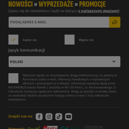
NOWOŚCI
»
WYPRZEDAŻE
»
PROMOCJE
Zapisz się do newslettera i bądź na bieżąco
z najlepszymi okazjami!
Zapisz się
Wypisz się
Język komunikacji
Wyrażam zgodę na otrzymywanie drogą elektroniczną, na podany w
formularzu adres e-mail, informacji handlowych o najnowszych
ofertach i promocjach w e-sklepie. Informacje wysyłane będą przez
ROCKWORLD Łukasz Pawlik z siedzibą w 48-130 Kietrz, ul. Kochanowskiego 21.
Udzielenie niniejszej zgody jest dobrowolne. Mogę ją wycofać w każdej chwili,
co skutkować będzie usunięciem mojego adresu e-mail z listy odbiorców
newslettera.
Znajdź nas na:
Płatności: