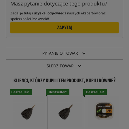
Masz pytanie dotyczące tego produktu?
Zadaj je tutaj i
uzyskaj odpowiedź
naszych ekspertów oraz
społeczności Rockworld!
ZAPYTAJ
PYTANIE O TOWAR
ŚLEDŹ TOWAR
KLIENCI, KTÓRZY KUPILI TEN PRODUKT, KUPILI RÓWNIEŻ
Bestseller!
Bestseller!
Bestseller!
Bes