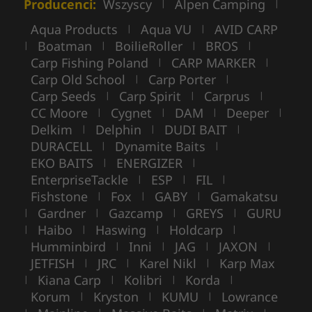
Producenci:
Wszyscy
Alpen Camping
|
|
Aqua Products
Aqua VU
AVID CARP
|
|
Boatman
BoilieRoller
BROS
|
|
|
|
Carp Fishing Poland
CARP MARKER
|
|
Carp Old School
Carp Porter
|
|
Carp Seeds
Carp Spirit
Carprus
|
|
|
CC Moore
Cygnet
DAM
Deeper
|
|
|
|
Delkim
Delphin
DUDI BAIT
|
|
|
DURACELL
Dynamite Baits
|
|
EKO BAITS
ENERGIZER
|
|
EnterpriseTackle
ESP
FIL
|
|
|
Fishstone
Fox
GABY
Gamakatsu
|
|
|
Gardner
Gazcamp
GREYS
GURU
|
|
|
|
Haibo
Haswing
Holdcarp
|
|
|
|
Humminbird
Inni
JAG
JAXON
|
|
|
|
JETFISH
JRC
Karel Nikl
Karp Max
|
|
|
Kiana Carp
Kolibri
Korda
|
|
|
|
Korum
Kryston
KUMU
Lowrance
|
|
|