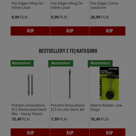
Fox Edges Kling On
Fox Edges Kling On
Fox Edges Camo
Nas
Inline Lead
Inline Lead
Leadcore
In-
9,99
PLN
9,99
PLN
28,99
PLN
8,9
KUP
KUP
KUP
BESTSELLERY Z TEJ KATEGORII
Bestseller!
Bestseller!
Bestseller!
Bes
Preston Innovations
Preston Innovations
Matrix Rubber Line
Mat
ICS Elasticated Stem
ICS In-Line Stem Kit
Stops
Swi
Kits - Heavy Elastic
15,49
PLN
7,99
PLN
10,49
PLN
12,
KUP
KUP
KUP