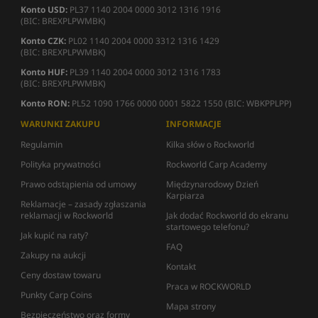
Konto USD:
PL37 1140 2004 0000 3012 1316 1916
(BIC: BREXPLPWMBK)
Konto CZK:
PL02 1140 2004 0000 3312 1316 1429
(BIC: BREXPLPWMBK)
Konto HUF:
PL39 1140 2004 0000 3012 1316 1783
(BIC: BREXPLPWMBK)
Konto RON:
PL52 1090 1766 0000 0001 5822 1550 (BIC: WBKPPLPP)
WARUNKI ZAKUPU
INFORMACJE
Regulamin
Kilka słów o Rockworld
Polityka prywatności
Rockworld Carp Academy
Prawo odstąpienia od umowy
Międzynarodowy Dzień
Karpiarza
Reklamacje – zasady zgłaszania
reklamacji w Rockworld
Jak dodać Rockworld do ekranu
startowego telefonu?
Jak kupić na raty?
FAQ
Zakupy na aukcji
Kontakt
Ceny dostaw towaru
Praca w ROCKWORLD
Punkty Carp Coins
Mapa strony
Bezpieczeństwo oraz formy