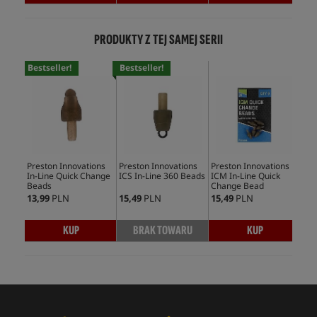
PRODUKTY Z TEJ SAMEJ SERII
Bestseller!
Bestseller!
Preston Innovations
Preston Innovations
Preston Innovations
Mat
In-Line Quick Change
ICS In-Line 360 Beads
ICM In-Line Quick
Fee
Beads
Change Bead
13,99
PLN
15,49
PLN
15,49
PLN
12,
KUP
BRAK TOWARU
KUP