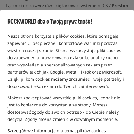
Łączniki do koszyczków i ciężarków z systemem ICS /
Preston
Innovations
ROCKWORLD dba o Twoją prywatność!
0,0
0 opinii | ponad 100 osób kupiło ten produkt
Nasza strona korzysta z plików cookies, które pomagają
Bestseller!
zapewnić Ci bezpieczne i komfortowe warunki podczas
wizyt na naszej stronie. Strona wykorzystuje pliki cookies
do zapewnienia prawidłowego działania, analizy ruchu
oraz wyświetlania spersonalizowanych reklam przez
partnerów takich jak Google, Meta, TikTok oraz Microsoft.
Dzięki plikom cookies możemy zrozumieć Twoje potrzeby i
dopasować treść reklam do Twoich zainteresowań.
Możesz zaakceptować wszystkie pliki cookies, jednak nie
jest to konieczne do korzystania ze strony. Możesz
dostosować zgody do swoich potrzeb - do Ciebie należy
decyzja. Zgody można zmienić w dowolnym momencie.
Szczegółowe informacje ma temat plików cookies