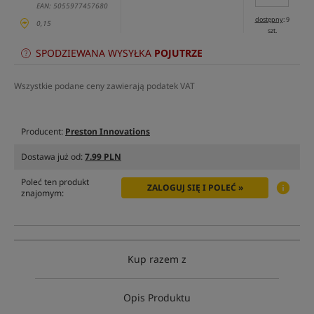
EAN: 5055977457680
dostępny
: 9
0,15
szt.
SPODZIEWANA WYSYŁKA
POJUTRZE
Wszystkie podane ceny zawierają podatek VAT
Producent:
Preston Innovations
Dostawa już od:
7.99 PLN
Poleć ten produkt
ZALOGUJ SIĘ I POLEĆ »
znajomym:
Kup razem z
Opis Produktu