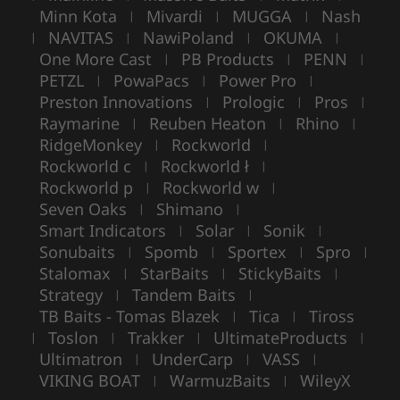
Minn Kota
Mivardi
MUGGA
Nash
|
|
|
NAVITAS
NawiPoland
OKUMA
|
|
|
|
One More Cast
PB Products
PENN
|
|
|
PETZL
PowaPacs
Power Pro
|
|
|
Preston Innovations
Prologic
Pros
|
|
|
Raymarine
Reuben Heaton
Rhino
|
|
|
RidgeMonkey
Rockworld
|
|
Rockworld c
Rockworld ł
|
|
Rockworld p
Rockworld w
|
|
Seven Oaks
Shimano
|
|
Smart Indicators
Solar
Sonik
|
|
|
Sonubaits
Spomb
Sportex
Spro
|
|
|
|
Stalomax
StarBaits
StickyBaits
|
|
|
Strategy
Tandem Baits
|
|
TB Baits - Tomas Blazek
Tica
Tiross
|
|
Toslon
Trakker
UltimateProducts
|
|
|
|
Ultimatron
UnderCarp
VASS
|
|
|
VIKING BOAT
WarmuzBaits
WileyX
|
|