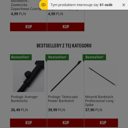
Rockworld -
Rockworld -
Tym produktem interesuje się:
61 osób
Zawieszka
Zawieszka
Zapachowa Czarny
Zapachowa Czarny
Karp
Karp
4,99
PLN
4,99
PLN
KUP
KUP
BESTSELLERY Z TEJ KATEGORII
Bestseller!
Bestseller!
Bestseller!
Bes
Prologic Avenger
Prologic Telescopic
Mivardi Bankstick
Sol
Banksticks
Power Bankstick
Professional Long
Sta
Spike
26,49
PLN
39,99
PLN
37,90
PLN
155
KUP
KUP
KUP