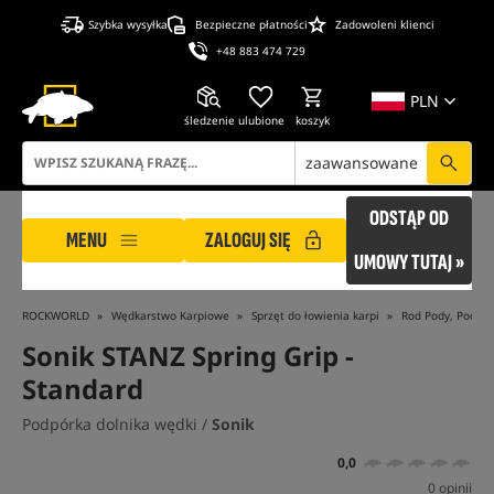
Szybka wysyłka
Bezpieczne płatności
Zadowoleni klienci
+48 883 474 729
PLN
śledzenie
ulubione
koszyk
zaawansowane
ODSTĄP OD
MENU
ZALOGUJ SIĘ
UMOWY TUTAJ »
ROCKWORLD
Wędkarstwo Karpiowe
Sprzęt do łowienia karpi
Rod Pody, Podpór
Sonik STANZ Spring Grip -
Standard
Podpórka dolnika wędki /
Sonik
0,0
0 opinii