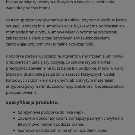
balans pomiędzy pewnym uchwytem a łatwością uwolnienia
wędziska podczas brania.
System sprężynowy gwarantuje stabilne utrzymanie wędki w każdej
sytuacji, jednocześnie umożliwiając jej błyskawiczne podniesienie w
momencie brania ryby. Gumowe wkładki ochronne skutecznie
zabezpieczają blank przed zarysowaniami i uszkodzeniami,
zachowując przy tym maksymalną przyczepność.
Podpórka została wyposażona w gwintowany trzpień aluminiowy
oraz pierścień ustalający pozycję, co ułatwia szybki montaż i
precyzyjne ustawienie na buzz barze lub podpórce. Model w wersji
Standard doskonale pasuje do większości klasycznych wędek
karpiowych z dolnikiem dzielonym lub pokrytym materiałem
antypoślizgowym shrink, zapewniając stabilność i bezpieczeństwo
podczas łowienia.
Specyfikacja produktu:
Sprężynowa podpórka dolnika wędki.
Zapewnia doskonały balans pomiędzy pewnym chwytem a
łatwym zwolnieniem podczas brania.
Gumowe wkładki ochronne chroniące blank przed