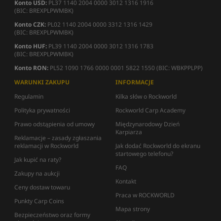
Konto USD:
PL37 1140 2004 0000 3012 1316 1916
(BIC: BREXPLPWMBK)
Konto CZK:
PL02 1140 2004 0000 3312 1316 1429
(BIC: BREXPLPWMBK)
Konto HUF:
PL39 1140 2004 0000 3012 1316 1783
(BIC: BREXPLPWMBK)
Konto RON:
PL52 1090 1766 0000 0001 5822 1550 (BIC: WBKPPLPP)
WARUNKI ZAKUPU
INFORMACJE
Regulamin
Kilka słów o Rockworld
Polityka prywatności
Rockworld Carp Academy
Prawo odstąpienia od umowy
Międzynarodowy Dzień
Karpiarza
Reklamacje – zasady zgłaszania
reklamacji w Rockworld
Jak dodać Rockworld do ekranu
startowego telefonu?
Jak kupić na raty?
FAQ
Zakupy na aukcji
Kontakt
Ceny dostaw towaru
Praca w ROCKWORLD
Punkty Carp Coins
Mapa strony
Bezpieczeństwo oraz formy