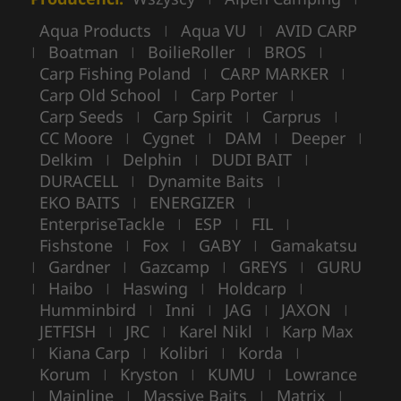
Aqua Products
Aqua VU
AVID CARP
|
|
Boatman
BoilieRoller
BROS
|
|
|
|
Carp Fishing Poland
CARP MARKER
|
|
Carp Old School
Carp Porter
|
|
Carp Seeds
Carp Spirit
Carprus
|
|
|
CC Moore
Cygnet
DAM
Deeper
|
|
|
|
Delkim
Delphin
DUDI BAIT
|
|
|
DURACELL
Dynamite Baits
|
|
EKO BAITS
ENERGIZER
|
|
EnterpriseTackle
ESP
FIL
|
|
|
Fishstone
Fox
GABY
Gamakatsu
|
|
|
Gardner
Gazcamp
GREYS
GURU
|
|
|
|
Haibo
Haswing
Holdcarp
|
|
|
|
Humminbird
Inni
JAG
JAXON
|
|
|
|
JETFISH
JRC
Karel Nikl
Karp Max
|
|
|
Kiana Carp
Kolibri
Korda
|
|
|
|
Korum
Kryston
KUMU
Lowrance
|
|
|
Mainline
Massive Baits
Matrix
|
|
|
|