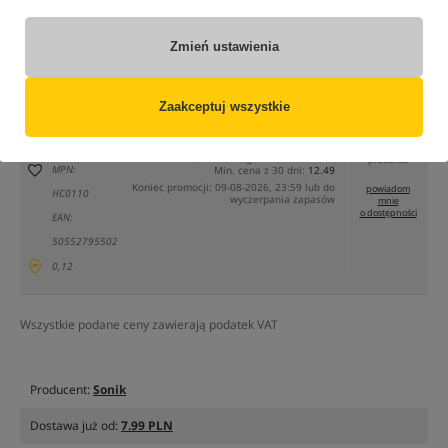
tylko produkty na
"naszym magazynie"
Zmień ustawienia
(część opcji mogła zostać ukryta przez wybrany sposób filtrowania)
Opcja
Cena PLN
Ilość
Zaakceptuj wszystkie
12.49
Standard
Brak
Cena katalogowa
14.99
/
-17%
produktu
MPN:
Min. cena z 30 dni:
12.49
Koniec promocji: 09-08-2026, 23:59 lub do
powiadom
HC0110
wyczerpania zapasów
mnie
o dostępności
EAN:
5055279550249
0,12
Wszystkie podane ceny zawierają podatek VAT
Producent:
Sonik
Dostawa już od:
7.99 PLN