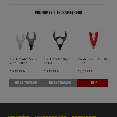
PRODUKTY Z TEJ SAMEJ SERII
Sonik STANZ Spring
Sonik STANZ Butt
TandemBaits Rod Rest
JAG
Grip - Large
Lokka
- Red
Rod
13,49
PLN
13,49
PLN
18,59
PLN
74,
BRAK TOWARU
BRAK TOWARU
KUP