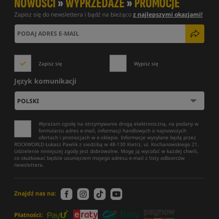
NOWOŚCI
»
WYPRZEDAŻE
»
PROMOCJE
Zapisz się do newslettera i bądź na bieżąco
z najlepszymi okazjami!
Zapisz się
Wypisz się
Język komunikacji
Wyrażam zgodę na otrzymywanie drogą elektroniczną, na podany w
formularzu adres e-mail, informacji handlowych o najnowszych
ofertach i promocjach w e-sklepie. Informacje wysyłane będą przez
ROCKWORLD Łukasz Pawlik z siedzibą w 48-130 Kietrz, ul. Kochanowskiego 21.
Udzielenie niniejszej zgody jest dobrowolne. Mogę ją wycofać w każdej chwili,
co skutkować będzie usunięciem mojego adresu e-mail z listy odbiorców
newslettera.
Znajdź nas na:
Płatności: