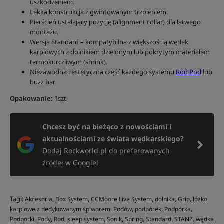
uszkodzeniem.
Lekka konstrukcja z gwintowanym trzpieniem.
Pierścień ustalający pozycję (alignment collar) dla łatwego
montażu.
Wersja Standard – kompatybilna z większością wędek
karpiowych z dolnikiem dzielonym lub pokrytym materiałem
termokurczliwym (shrink).
Niezawodna i estetyczna część każdego systemu
Rod Pod
lub
buzz bar.
Opakowanie:
1szt
Chcesz być na bieżąco z nowościami i
aktualnościami ze świata wędkarskiego?
Dodaj Rockworld.pl do preferowanych
źródeł w Google!
Tagi:
,
,
,
,
,
Akcesoria
Box System
CCMoore Live System
dolnika
Grip
łóżko
,
,
,
,
karpiowe z dedykowanym śpiworem
Podów
podpórek
Podpórka
,
,
,
,
,
,
,
,
Podpórki
Pody
Rod
sleep system
Sonik
Spring
Standard
STANZ
wędka