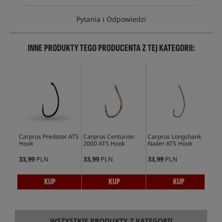
Pytania i Odpowiedzi
INNE PRODUKTY TEGO PRODUCENTA Z TEJ KATEGORII:
Carprus Predator ATS
Carprus Centurion
Carprus Longshank
Car
Hook
2000 ATS Hook
Nailer ATS Hook
Sna
33,99
PLN
33,99
PLN
33,99
PLN
33,
KUP
KUP
KUP
WSZYSTKIE PRODUKTY Z KATEGORII