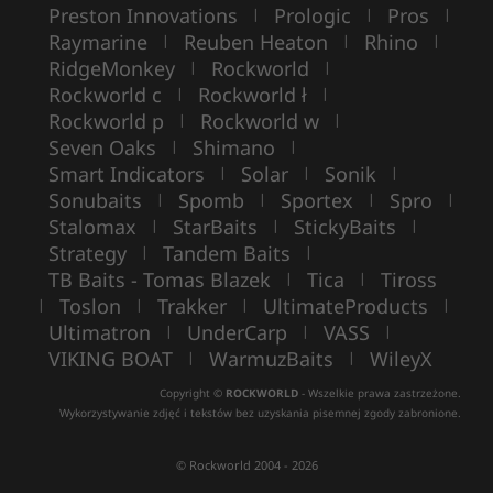
Preston Innovations
Prologic
Pros
|
|
|
Raymarine
Reuben Heaton
Rhino
|
|
|
RidgeMonkey
Rockworld
|
|
Rockworld c
Rockworld ł
|
|
Rockworld p
Rockworld w
|
|
Seven Oaks
Shimano
|
|
Smart Indicators
Solar
Sonik
|
|
|
Sonubaits
Spomb
Sportex
Spro
|
|
|
|
Stalomax
StarBaits
StickyBaits
|
|
|
Strategy
Tandem Baits
|
|
TB Baits - Tomas Blazek
Tica
Tiross
|
|
Toslon
Trakker
UltimateProducts
|
|
|
|
Ultimatron
UnderCarp
VASS
|
|
|
VIKING BOAT
WarmuzBaits
WileyX
|
|
Copyright ©
ROCKWORLD
- Wszelkie prawa zastrzeżone.
Wykorzystywanie zdjęć i tekstów bez uzyskania pisemnej zgody zabronione.
© Rockworld 2004 - 2026