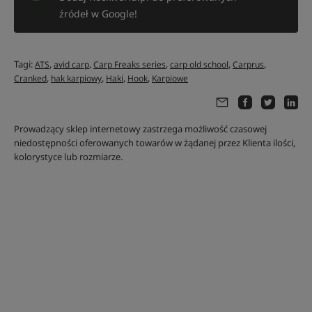
źródeł w Google!
Tagi:
,
,
,
,
,
ATS
avid carp
Carp Freaks series
carp old school
Carprus
,
,
,
,
Cranked
hak karpiowy
Haki
Hook
Karpiowe
Prowadzący sklep internetowy zastrzega możliwość czasowej
niedostępności oferowanych towarów w żądanej przez Klienta ilości,
kolorystyce lub rozmiarze.