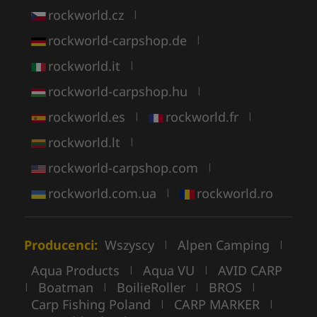
rockworld.cz
|
rockworld-carpshop.de
|
rockworld.it
|
rockworld-carpshop.hu
|
rockworld.es
rockworld.fr
|
|
rockworld.lt
|
rockworld-carpshop.com
|
rockworld.com.ua
rockworld.ro
|
Producenci:
Wszyscy
Alpen Camping
|
|
Aqua Products
Aqua VU
AVID CARP
|
|
Boatman
BoilieRoller
BROS
|
|
|
|
Carp Fishing Poland
CARP MARKER
|
|