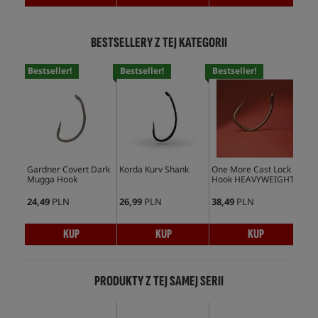
BESTSELLERY Z TEJ KATEGORII
Bestseller!
Bestseller!
Bestseller!
Bes
Gardner Covert Dark
Korda Kurv Shank
One More Cast Lock
Kor
Mugga Hook
Hook HEAVYWEIGHT
Ho
24,49
PLN
26,99
PLN
38,49
PLN
28,
KUP
KUP
KUP
PRODUKTY Z TEJ SAMEJ SERII