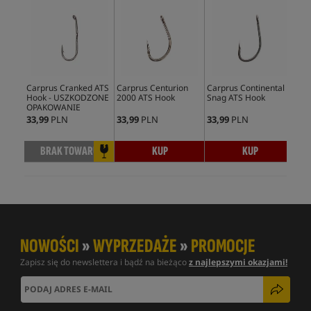
Carprus Cranked ATS
Carprus Centurion
Carprus Continental
Car
Hook - USZKODZONE
2000 ATS Hook
Snag ATS Hook
Ho
OPAKOWANIE
33,99
PLN
33,99
PLN
33,99
PLN
33,
BRAK TOWARU
KUP
KUP
NOWOŚCI
»
WYPRZEDAŻE
»
PROMOCJE
Zapisz się do newslettera i bądź na bieżąco
z najlepszymi okazjami!