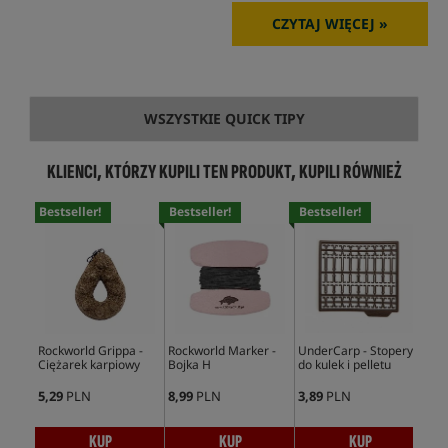
CZYTAJ WIĘCEJ »
WSZYSTKIE QUICK TIPY
KLIENCI, KTÓRZY KUPILI TEN PRODUKT, KUPILI RÓWNIEŻ
Bestseller!
Bestseller!
Bestseller!
Bes
Rockworld Grippa -
Rockworld Marker -
UnderCarp - Stopery
Ult
Ciężarek karpiowy
Bojka H
do kulek i pelletu
Ran
Str
5,29
PLN
8,99
PLN
3,89
PLN
27,
KUP
KUP
KUP