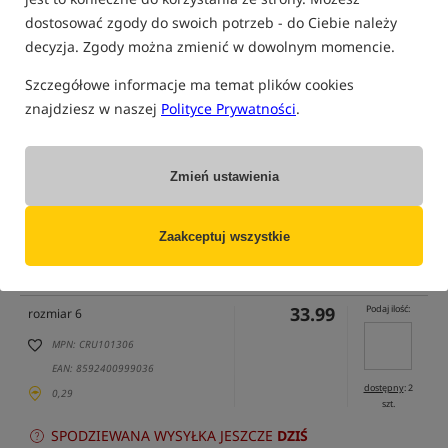
dostosować zgody do swoich potrzeb - do Ciebie należy
decyzja. Zgody można zmienić w dowolnym momencie.
tylko produkty na
"naszym magazynie"
(część opcji mogła zostać ukryta przez wybrany sposób filtrowania)
Szczegółowe informacje ma temat plików cookies
znajdziesz w naszej
Polityce Prywatności
.
Opcja
Cena PLN
Ilość
33.99
Podaj ilość:
rozmiar 4
Zmień ustawienia
MPN: CRU101304
EAN: 8592400999029
dostępny
: 14
Zaakceptuj wszystkie
0,29
szt.
SPODZIEWANA WYSYŁKA JESZCZE
DZIŚ
33.99
Podaj ilość:
rozmiar 6
MPN: CRU101306
EAN: 8592400999036
dostępny
: 2
0,29
szt.
SPODZIEWANA WYSYŁKA JESZCZE
DZIŚ