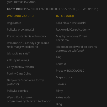
(BIC: BREXPLPWMBK)
Konto RON:
PL52 1090 1766 0000 0001 5822 1550 (BIC: WBKPPLPP)
WARUNKI ZAKUPU
INFORMACJE
Regulamin
Kilka słów o Rockworld
Polityka prywatności
Rockworld Carp Academy
Prawo odstąpienia od umowy
Międzynarodowy Dzień
Karpiarza
Reklamacje – zasady zgłaszania
reklamacji w Rockworld
Jak dodać Rockworld do ekranu
startowego telefonu?
Jak kupić na raty?
FAQ
Zakupy na aukcji
Kontakt
Ceny dostaw towaru
Praca w ROCKWORLD
Punkty Carp Coins
Mapa strony
Bezpieczeństwo oraz formy
płatności
Słownik
Polityka cookies
Filmy
Wyniki Konkursów+
Aktualności
organizowanych przez Rockworld
Blog