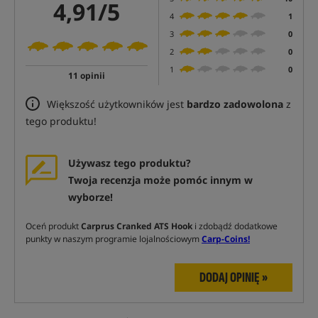
4,91/5
4
1
3
0
2
0
1
0
11 opinii
Większość użytkowników jest
bardzo zadowolona
z
tego produktu!
Używasz tego produktu?
Twoja recenzja może pomóc innym w
wyborze!
Oceń produkt
Carprus Cranked ATS Hook
i zdobądź dodatkowe
punkty w naszym programie lojalnościowym
Carp-Coins!
DODAJ OPINIĘ »