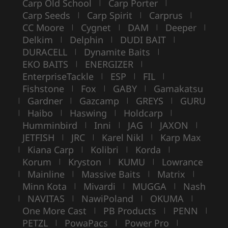
Carp Old School
Carp Porter
|
|
Carp Seeds
Carp Spirit
Carprus
|
|
|
CC Moore
Cygnet
DAM
Deeper
|
|
|
|
Delkim
Delphin
DUDI BAIT
|
|
|
DURACELL
Dynamite Baits
|
|
EKO BAITS
ENERGIZER
|
|
EnterpriseTackle
ESP
FIL
|
|
|
Fishstone
Fox
GABY
Gamakatsu
|
|
|
Gardner
Gazcamp
GREYS
GURU
|
|
|
|
Haibo
Haswing
Holdcarp
|
|
|
|
Humminbird
Inni
JAG
JAXON
|
|
|
|
JETFISH
JRC
Karel Nikl
Karp Max
|
|
|
Kiana Carp
Kolibri
Korda
|
|
|
|
Korum
Kryston
KUMU
Lowrance
|
|
|
Mainline
Massive Baits
Matrix
|
|
|
|
Minn Kota
Mivardi
MUGGA
Nash
|
|
|
NAVITAS
NawiPoland
OKUMA
|
|
|
|
One More Cast
PB Products
PENN
|
|
|
PETZL
PowaPacs
Power Pro
|
|
|