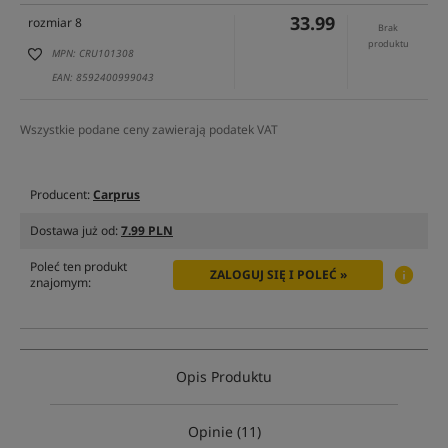
33.99
rozmiar 8
Brak
produktu
MPN: CRU101308
EAN: 8592400999043
Wszystkie podane ceny zawierają podatek VAT
Producent:
Carprus
Dostawa już od:
7.99 PLN
Poleć ten produkt
ZALOGUJ SIĘ I POLEĆ »
znajomym:
Opis Produktu
Opinie (11)