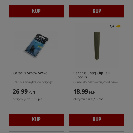
KUP
KUP
5,0
Carprus Screw Swivel
Carprus Snag Clip Tail
Rubbers
Krętlik z wkrętką do przynęt
Gumki do bezpiecznych klipsów
26,99
18,99
PLN
PLN
otrzymujesz
0,23 pkt
otrzymujesz
0,16 pkt
KUP
KUP