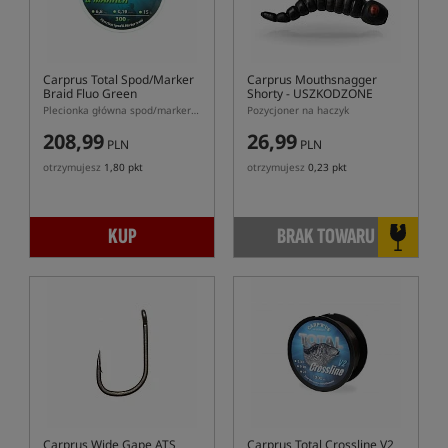
Carprus Total Spod/Marker
Carprus Mouthsnagger
Braid Fluo Green
Shorty
- USZKODZONE
OPAKOWANIE
Plecionka główna spod/marker Carprus w kolorze fluo zielonym
Pozycjoner na haczyk
208,99
26,99
PLN
PLN
otrzymujesz
1,80 pkt
otrzymujesz
0,23 pkt
KUP
BRAK TOWARU
Carprus Wide Gape ATS
Carprus Total Crossline V2