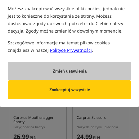
Carprus Total Contact Braid
CarpRus Carp Doctor
Możesz zaakceptować wszystkie pliki cookies, jednak nie
Plecionka główna Carprus
Odkażacz do ran
jest to konieczne do korzystania ze strony. Możesz
208,99
33,99
dostosować zgody do swoich potrzeb - do Ciebie należy
PLN
PLN
decyzja. Zgody można zmienić w dowolnym momencie.
otrzymujesz
1,80 pkt
otrzymujesz
0,29 pkt
Szczegółowe informacje ma temat plików cookies
znajdziesz w naszej
Polityce Prywatności
.
KUP
BRAK TOWARU
Bestseller!
4,9
5,0
Zmień ustawienia
Zaakceptuj wszystkie
Carprus Mouthsnagger
Carprus Scissors
Shorty
Pozycjoner na haczyk
Nożyczki do żyłki i plecionki
26,99
24,99
PLN
PLN