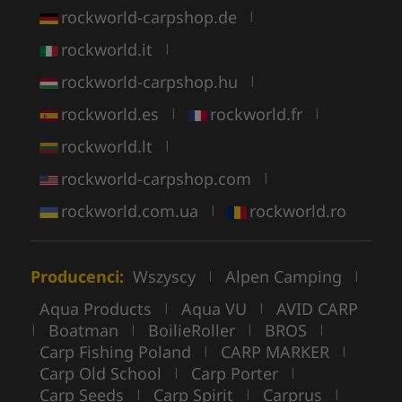
rockworld-carpshop.de
|
rockworld.it
|
rockworld-carpshop.hu
|
rockworld.es
rockworld.fr
|
|
rockworld.lt
|
rockworld-carpshop.com
|
rockworld.com.ua
rockworld.ro
|
Producenci:
Wszyscy
Alpen Camping
|
|
Aqua Products
Aqua VU
AVID CARP
|
|
Boatman
BoilieRoller
BROS
|
|
|
|
Carp Fishing Poland
CARP MARKER
|
|
Carp Old School
Carp Porter
|
|
Carp Seeds
Carp Spirit
Carprus
|
|
|