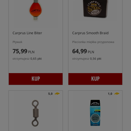
Carprus Line Biter
Carprus Smooth Braid
Pływak
Plecionka miękka przyponowa
75,99
64,99
PLN
PLN
otrzymujesz
0,65 pkt
otrzymujesz
0,56 pkt
KUP
KUP
5,0
1,0