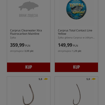
Carprus Clearwater Xtra
Carprus Total Contact Line
Fluorocarbon Mainline
Yellow
Żyłka
Żyłka główna Carprus w żółtym kolorze
359,99
149,99
PLN
PLN
otrzymujesz
3,09 pkt
otrzymujesz
1,29 pkt
KUP
KUP
5,0
5,0