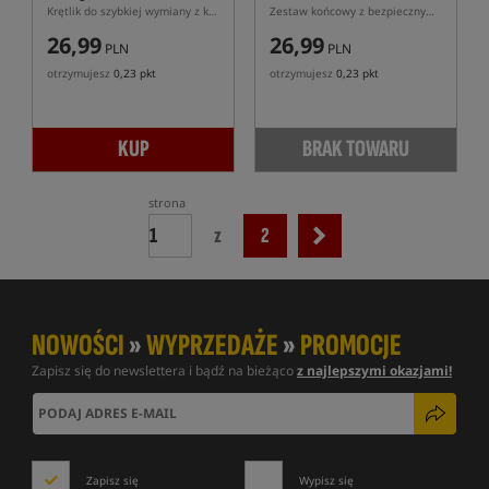
Krętlik do szybkiej wymiany z kółkiem
Zestaw końcowy z bezpiecznym klipsem czarny
26,99
26,99
PLN
PLN
otrzymujesz
0,23 pkt
otrzymujesz
0,23 pkt
KUP
BRAK TOWARU
strona
z
2
NOWOŚCI
»
WYPRZEDAŻE
»
PROMOCJE
Zapisz się do newslettera i bądź na bieżąco
z najlepszymi okazjami!
Zapisz się
Wypisz się