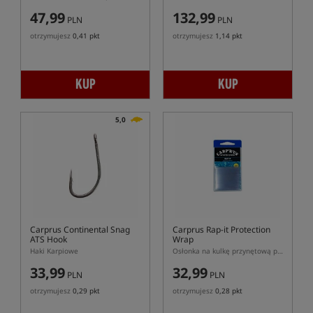
47,99
132,99
PLN
PLN
otrzymujesz
0,41 pkt
otrzymujesz
1,14 pkt
KUP
KUP
5,0
Carprus Continental Snag
Carprus Rap-it Protection
ATS Hook
Wrap
Haki Karpiowe
Osłonka na kulkę przynętową przeciw rakom
33,99
32,99
PLN
PLN
otrzymujesz
0,29 pkt
otrzymujesz
0,28 pkt