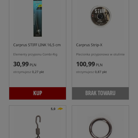
Carprus STIFF LINK 16,5 cm
Carprus Strip-X
Elementy przyponu Combi-Rig
Plecionka przyponowa w otulinie
30,99
100,99
PLN
PLN
otrzymujesz
0,27 pkt
otrzymujesz
0,87 pkt
KUP
BRAK TOWARU
5,0