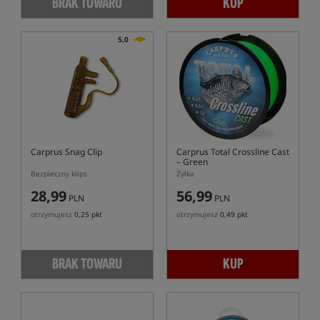
BRAK TOWARU
KUP
5,0
Carprus Snag Clip
Carprus Total Crossline Cast
– Green
Bezpieczny klips
Żyłka
28,99
56,99
PLN
PLN
otrzymujesz
0,25 pkt
otrzymujesz
0,49 pkt
BRAK TOWARU
KUP