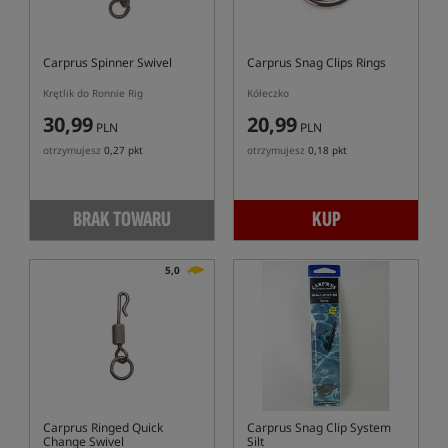
Carprus Spinner Swivel
Carprus Snag Clips Rings
Krętlik do Ronnie Rig
Kółeczko
30,99
20,99
PLN
PLN
otrzymujesz
0,27 pkt
otrzymujesz
0,18 pkt
BRAK TOWARU
KUP
5,0
Carprus Ringed Quick
Carprus Snag Clip System
Change Swivel
Silt