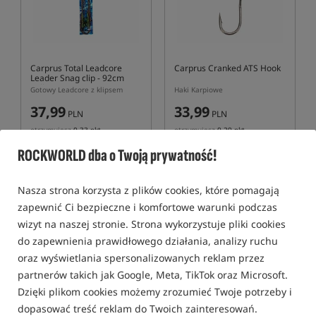
Carprus Total Leadcore
Carprus Cranked ATS Hook
Leader Snag clip - 92cm
60lb
Gotowy Leadcore z klipsem
Haki Karpiowe
37,99
33,99
PLN
PLN
otrzymujesz
0,33 pkt
otrzymujesz
0,29 pkt
ROCKWORLD dba o Twoją prywatność!
BRAK TOWARU
KUP
Nasza strona korzysta z plików cookies, które pomagają
zapewnić Ci bezpieczne i komfortowe warunki podczas
Bestseller!
5,0
wizyt na naszej stronie. Strona wykorzystuje pliki cookies
do zapewnienia prawidłowego działania, analizy ruchu
oraz wyświetlania spersonalizowanych reklam przez
partnerów takich jak Google, Meta, TikTok oraz Microsoft.
Dzięki plikom cookies możemy zrozumieć Twoje potrzeby i
dopasować treść reklam do Twoich zainteresowań.