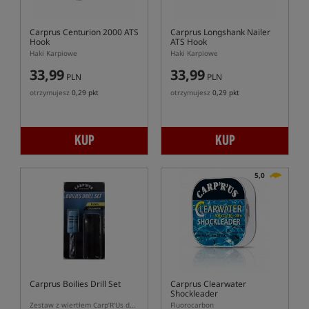
Carprus Centurion 2000 ATS
Carprus Longshank Nailer
Hook
ATS Hook
Haki Karpiowe
Haki Karpiowe
33,99
33,99
PLN
PLN
otrzymujesz
0,29 pkt
otrzymujesz
0,29 pkt
KUP
KUP
5,0
Carprus Boilies Drill Set
Carprus Clearwater
Shockleader
Zestaw z wiertłem Carp’R’Us do kulek i pałeczek EVA
Fluorocarbon