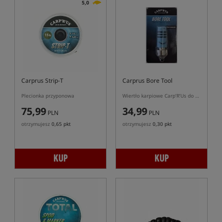
5,0
Carprus Strip-T
Carprus Bore Tool
Plecionka przyponowa
Wiertło karpiowe Carp’R’Us do kulek proteinowych „bałwanek”
75,99
34,99
PLN
PLN
otrzymujesz
0,65 pkt
otrzymujesz
0,30 pkt
KUP
KUP