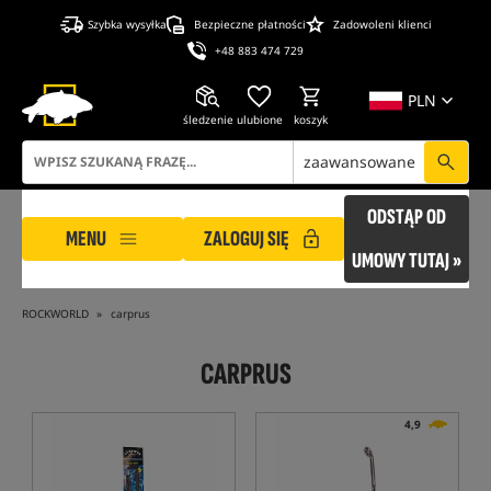
Szybka wysyłka
Bezpieczne płatności
Zadowoleni klienci
+48 883 474 729
PLN
śledzenie
ulubione
koszyk
zaawansowane
ODSTĄP OD
MENU
ZALOGUJ SIĘ
UMOWY TUTAJ »
ROCKWORLD
carprus
CARPRUS
4,9