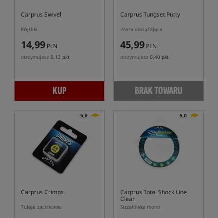
Carprus Swivel
Carprus Tungset Putty
Krętliki
Pasta dociążająca
14,99
45,99
PLN
PLN
otrzymujesz
0,13 pkt
otrzymujesz
0,40 pkt
KUP
BRAK TOWARU
5,0
5,0
Carprus Crimps
Carprus Total Shock Line
Clear
Tuleje zaciskowe
Strzałówka mono