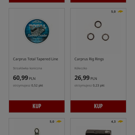
5,0
Carprus Total Tapered Line
Carprus Rig Rings
Strzałówka koniczna
Kółeczko
60,99
26,99
PLN
PLN
otrzymujesz
0,52 pkt
otrzymujesz
0,23 pkt
KUP
KUP
5,0
4,3