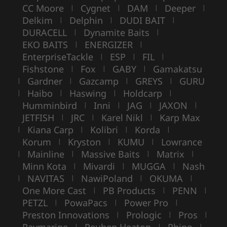
CC Moore
Cygnet
DAM
Deeper
|
|
|
|
Delkim
Delphin
DUDI BAIT
|
|
|
DURACELL
Dynamite Baits
|
|
EKO BAITS
ENERGIZER
|
|
EnterpriseTackle
ESP
FIL
|
|
|
Fishstone
Fox
GABY
Gamakatsu
|
|
|
Gardner
Gazcamp
GREYS
GURU
|
|
|
|
Haibo
Haswing
Holdcarp
|
|
|
|
Humminbird
Inni
JAG
JAXON
|
|
|
|
JETFISH
JRC
Karel Nikl
Karp Max
|
|
|
Kiana Carp
Kolibri
Korda
|
|
|
|
Korum
Kryston
KUMU
Lowrance
|
|
|
Mainline
Massive Baits
Matrix
|
|
|
|
Minn Kota
Mivardi
MUGGA
Nash
|
|
|
NAVITAS
NawiPoland
OKUMA
|
|
|
|
One More Cast
PB Products
PENN
|
|
|
PETZL
PowaPacs
Power Pro
|
|
|
Preston Innovations
Prologic
Pros
|
|
|
|
|
|