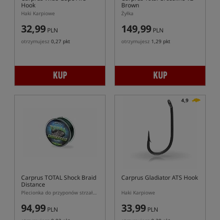
Hook
Brown
Haki Karpiowe
Żyłka
32,99
149,99
PLN
PLN
otrzymujesz
0,27 pkt
otrzymujesz
1,29 pkt
KUP
KUP
4,9
Carprus TOTAL Shock Braid
Carprus Gladiator ATS Hook
Distance
Plecionka do przyponów strzałowych
Haki Karpiowe
94,99
33,99
PLN
PLN