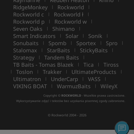
Raymarine
Reuben Heaton
Rhino
RidgeMonkey
Rockworld
|
|
Rockworld c
Rockworld ł
|
|
Rockworld p
Rockworld w
|
|
Seven Oaks
Shimano
|
|
Smart Indicators
Solar
Sonik
|
|
|
Sonubaits
Spomb
Sportex
Spro
|
|
|
|
Stalomax
StarBaits
StickyBaits
|
|
|
Strategy
Tandem Baits
|
|
TB Baits - Tomas Blazek
Tica
Tiross
|
|
Toslon
Trakker
UltimateProducts
|
|
|
|
Ultimatron
UnderCarp
VASS
|
|
|
VIKING BOAT
WarmuzBaits
WileyX
|
|
Copyright ©
ROCKWORLD
- Wszelkie prawa zastrzeżone.
Wykorzystywanie zdjęć i tekstów bez uzyskania pisemnej zgody zabronione.
© Rockworld 2004 - 2026