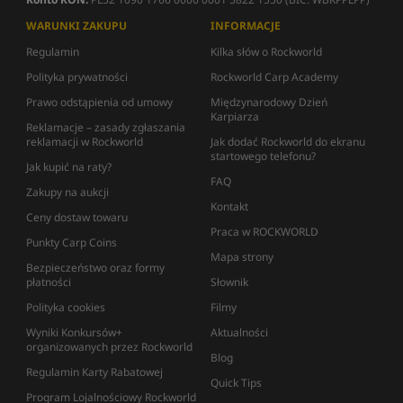
WARUNKI ZAKUPU
INFORMACJE
Regulamin
Kilka słów o Rockworld
Polityka prywatności
Rockworld Carp Academy
Prawo odstąpienia od umowy
Międzynarodowy Dzień
Karpiarza
Reklamacje – zasady zgłaszania
reklamacji w Rockworld
Jak dodać Rockworld do ekranu
startowego telefonu?
Jak kupić na raty?
FAQ
Zakupy na aukcji
Kontakt
Ceny dostaw towaru
Praca w ROCKWORLD
Punkty Carp Coins
Mapa strony
Bezpieczeństwo oraz formy
płatności
Słownik
Polityka cookies
Filmy
Wyniki Konkursów+
Aktualności
organizowanych przez Rockworld
Blog
Regulamin Karty Rabatowej
Quick Tips
Program Lojalnościowy Rockworld