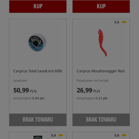
KUP
KUP
5,0
Carprus Total Leadcore 60lb
Carprus Mouthsnagger Red
Leadcore
Pozycjoner na haczyk
50,99
26,99
PLN
PLN
otrzymujesz
0,44 pkt
otrzymujesz
0,23 pkt
BRAK TOWARU
BRAK TOWARU
5,0
5,0