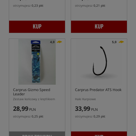
otrzymujesz
0,23 pkt
otrzymujesz
0,21 pkt
KUP
KUP
4,0
5,0
Carprus Gizmo Speed
Carprus Predator ATS Hook
Leader
Zestaw końcowy z krętlikiem
Haki Karpiowe
28,99
33,99
PLN
PLN
otrzymujesz
0,25 pkt
otrzymujesz
0,29 pkt