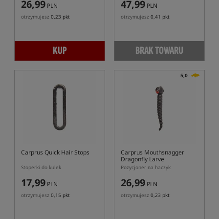
26,99
47,99
PLN
PLN
otrzymujesz
0,23 pkt
otrzymujesz
0,41 pkt
KUP
BRAK TOWARU
5,0
Carprus Quick Hair Stops
Carprus Mouthsnagger
Dragonfly Larve
Stoperki do kulek
Pozycjoner na haczyk
17,99
26,99
PLN
PLN
otrzymujesz
0,15 pkt
otrzymujesz
0,23 pkt