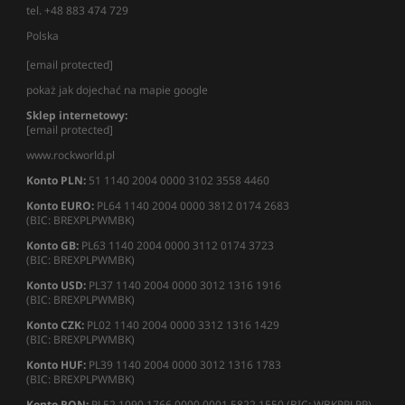
tel. +48 883 474 729
Polska
[email protected]
pokaż jak dojechać na mapie google
Sklep internetowy:
[email protected]
www.rockworld.pl
Konto PLN:
51 1140 2004 0000 3102 3558 4460
Konto EURO:
PL64 1140 2004 0000 3812 0174 2683
(BIC: BREXPLPWMBK)
Konto GB:
PL63 1140 2004 0000 3112 0174 3723
(BIC: BREXPLPWMBK)
Konto USD:
PL37 1140 2004 0000 3012 1316 1916
(BIC: BREXPLPWMBK)
Konto CZK:
PL02 1140 2004 0000 3312 1316 1429
(BIC: BREXPLPWMBK)
Konto HUF:
PL39 1140 2004 0000 3012 1316 1783
(BIC: BREXPLPWMBK)
Konto RON:
PL52 1090 1766 0000 0001 5822 1550 (BIC: WBKPPLPP)