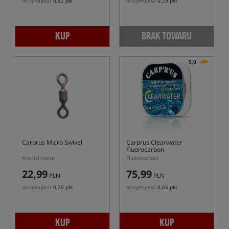
otrzymujesz
0,82 pkt
otrzymujesz
0,29 pkt
KUP
BRAK TOWARU
5,0
Carprus Micro Swivel
Carprus Clearwater
Fluorocarbon
Krętliki micro
Fluorocarbon
22,99
75,99
PLN
PLN
otrzymujesz
0,20 pkt
otrzymujesz
0,65 pkt
KUP
KUP