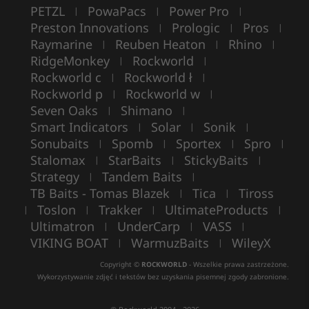
PETZL
PowaPacs
Power Pro
|
|
|
Preston Innovations
Prologic
Pros
|
|
|
Raymarine
Reuben Heaton
Rhino
|
|
|
RidgeMonkey
Rockworld
|
|
Rockworld c
Rockworld ł
|
|
Rockworld p
Rockworld w
|
|
Seven Oaks
Shimano
|
|
Smart Indicators
Solar
Sonik
|
|
|
Sonubaits
Spomb
Sportex
Spro
|
|
|
|
Stalomax
StarBaits
StickyBaits
|
|
|
Strategy
Tandem Baits
|
|
TB Baits - Tomas Blazek
Tica
Tiross
|
|
Toslon
Trakker
UltimateProducts
|
|
|
|
Ultimatron
UnderCarp
VASS
|
|
|
VIKING BOAT
WarmuzBaits
WileyX
|
|
Copyright ©
ROCKWORLD
- Wszelkie prawa zastrzeżone.
Wykorzystywanie zdjęć i tekstów bez uzyskania pisemnej zgody zabronione.