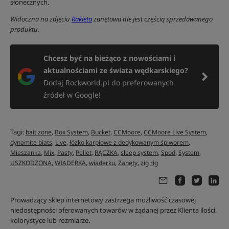
słonecznych.
Widoczna na zdjęciu
Rakieta
zanętowa nie jest częścią sprzedawanego
produktu.
Chcesz być na bieżąco z nowościami i
aktualnościami ze świata wędkarskiego?
Dodaj Rockworld.pl do preferowanych
źródeł w Google!
Tagi:
,
,
,
,
,
bait zone
Box System
Bucket
CCMoore
CCMoore Live System
,
,
,
dynamite biats
Live
łóżko karpiowe z dedykowanym śpiworem
,
,
,
,
,
,
,
,
Mieszanka
Mix
Pasty
Pellet
RĄCZKA
sleep system
Spod
System
,
,
,
,
USZKODZONA
WIADERKA
wiaderku
Zanęty
zig rig
Prowadzący sklep internetowy zastrzega możliwość czasowej
niedostępności oferowanych towarów w żądanej przez Klienta ilości,
kolorystyce lub rozmiarze.