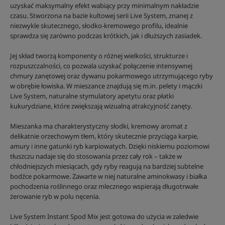
uzyskać maksymalny efekt wabiący przy minimalnym nakładzie
czasu. Stworzona na bazie kultowej serii Live System, znanej z
niezwykle skutecznego, słodko-kremowego profilu, idealnie
sprawdza się zarówno podczas krótkich, jak i dłuższych zasiadek.
Jej skład tworzą komponenty o różnej wielkości, strukturze i
rozpuszczalności, co pozwala uzyskać połączenie intensywnej
chmury zanętowej oraz dywanu pokarmowego utrzymującego ryby
w obrębie łowiska. W mieszance znajdują się m.in. pelety i mączki
Live System, naturalne stymulatory apetytu oraz płatki
kukurydziane, które zwiększają wizualną atrakcyjność zanęty.
Mieszanka ma charakterystyczny słodki, kremowy aromat z
delikatnie orzechowym tłem, który skutecznie przyciąga karpie,
amury i inne gatunki ryb karpiowatych. Dzięki niskiemu poziomowi
tłuszczu nadaje się do stosowania przez cały rok – także w
chłodniejszych miesiącach, gdy ryby reagują na bardziej subtelne
bodźce pokarmowe. Zawarte w niej naturalne aminokwasy i białka
pochodzenia roślinnego oraz mlecznego wspierają długotrwałe
żerowanie ryb w polu nęcenia.
Live System Instant Spod Mix jest gotowa do użycia w zaledwie