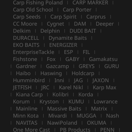
Carp Fishing Poland
CARP MARKER
|
|
Carp Old School
Carp Porter
|
|
Carp Seeds
Carp Spirit
Carprus
|
|
|
CC Moore
Cygnet
DAM
Deeper
|
|
|
|
Delkim
Delphin
DUDI BAIT
|
|
|
DURACELL
Dynamite Baits
|
|
EKO BAITS
ENERGIZER
|
|
EnterpriseTackle
ESP
FIL
|
|
|
Fishstone
Fox
GABY
Gamakatsu
|
|
|
Gardner
Gazcamp
GREYS
GURU
|
|
|
|
Haibo
Haswing
Holdcarp
|
|
|
|
Humminbird
Inni
JAG
JAXON
|
|
|
|
JETFISH
JRC
Karel Nikl
Karp Max
|
|
|
Kiana Carp
Kolibri
Korda
|
|
|
|
Korum
Kryston
KUMU
Lowrance
|
|
|
Mainline
Massive Baits
Matrix
|
|
|
|
Minn Kota
Mivardi
MUGGA
Nash
|
|
|
NAVITAS
NawiPoland
OKUMA
|
|
|
|
One More Cast
PB Products
PENN
|
|
|