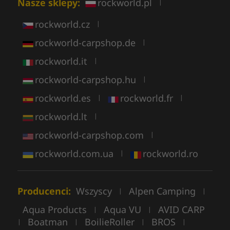
Nasze sklepy:
rockworld.pl
|
rockworld.cz
|
rockworld-carpshop.de
|
rockworld.it
|
rockworld-carpshop.hu
|
rockworld.es
rockworld.fr
|
|
rockworld.lt
|
rockworld-carpshop.com
|
rockworld.com.ua
rockworld.ro
|
Producenci:
Wszyscy
Alpen Camping
|
|
Aqua Products
Aqua VU
AVID CARP
|
|
Boatman
BoilieRoller
BROS
|
|
|
|