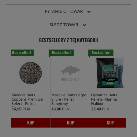
PYTANIE O TOWAR
ŚLEDŹ TOWAR
BESTSELLERY Z TEJ KATEGORII
Bestseller!
Bestseller!
Bestseller!
Bes
Massive Baits
Massive Baits Carpe
Dynamite Baits
Dyn
Coppens Premium
Silure - Pellet
Pellets -Marine
Pel
Select - Pellet
Zanętowy
Halibut
Zanętowy
16,90
PLN
16,90
PLN
23,49
PLN
38,
KUP
KUP
KUP