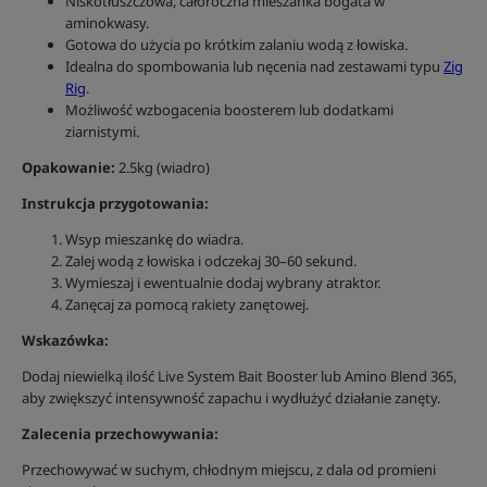
Niskotłuszczowa, całoroczna mieszanka bogata w
aminokwasy.
Gotowa do użycia po krótkim zalaniu wodą z łowiska.
Idealna do spombowania lub nęcenia nad zestawami typu
Zig
Rig
.
Możliwość wzbogacenia boosterem lub dodatkami
ziarnistymi.
Opakowanie:
2.5kg (wiadro)
Instrukcja przygotowania:
Wsyp mieszankę do wiadra.
Zalej wodą z łowiska i odczekaj 30–60 sekund.
Wymieszaj i ewentualnie dodaj wybrany atraktor.
Zanęcaj za pomocą rakiety zanętowej.
Wskazówka:
Dodaj niewielką ilość Live System Bait Booster lub Amino Blend 365,
aby zwiększyć intensywność zapachu i wydłużyć działanie zanęty.
Zalecenia przechowywania:
Przechowywać w suchym, chłodnym miejscu, z dala od promieni