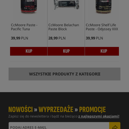
CcMoore Paste -
CcMoore Belachan
CcMoore Shelf Life
CCM
Pacific Tuna
Paste Block
Paste - Odyssey XXX
Liv
Pac
39,99
PLN
28,99
PLN
39,99
PLN
94,
KUP
KUP
KUP
WSZYSTKIE PRODUKTY Z KATEGORII
NOWOŚCI
»
WYPRZEDAŻE
»
PROMOCJE
Zapisz się do newslettera i bądź na bieżąco
z najlepszymi okazjami!