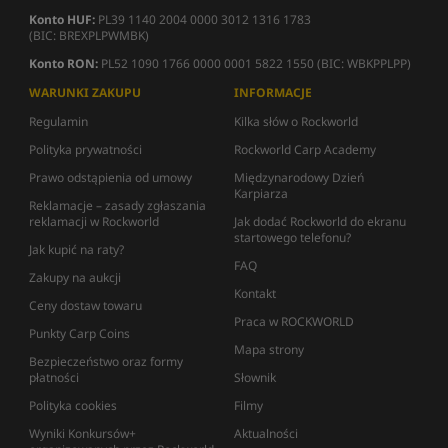
Konto HUF:
PL39 1140 2004 0000 3012 1316 1783
(BIC: BREXPLPWMBK)
Konto RON:
PL52 1090 1766 0000 0001 5822 1550 (BIC: WBKPPLPP)
WARUNKI ZAKUPU
INFORMACJE
Regulamin
Kilka słów o Rockworld
Polityka prywatności
Rockworld Carp Academy
Prawo odstąpienia od umowy
Międzynarodowy Dzień
Karpiarza
Reklamacje – zasady zgłaszania
reklamacji w Rockworld
Jak dodać Rockworld do ekranu
startowego telefonu?
Jak kupić na raty?
FAQ
Zakupy na aukcji
Kontakt
Ceny dostaw towaru
Praca w ROCKWORLD
Punkty Carp Coins
Mapa strony
Bezpieczeństwo oraz formy
płatności
Słownik
Polityka cookies
Filmy
Wyniki Konkursów+
Aktualności