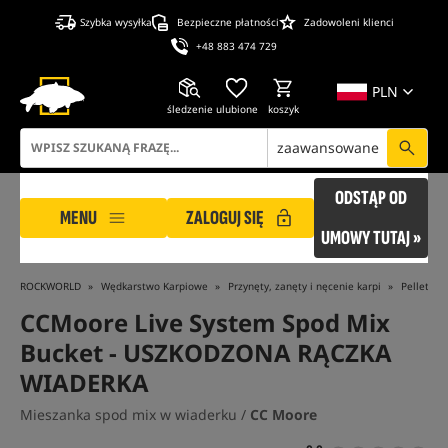
Szybka wysyłka
Bezpieczne płatności
Zadowoleni klienci
+48 883 474 729
PLN
śledzenie
ulubione
koszyk
zaawansowane
ODSTĄP OD
MENU
ZALOGUJ SIĘ
UMOWY TUTAJ »
ROCKWORLD
Wędkarstwo Karpiowe
Przynęty, zanęty i nęcenie karpi
Pellet, P
CCMoore Live System Spod Mix
Bucket
- USZKODZONA RĄCZKA
WIADERKA
Mieszanka spod mix w wiaderku /
CC Moore