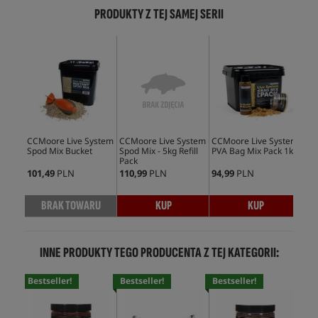
PRODUKTY Z TEJ SAMEJ SERII
CCMoore Live System
CCMoore Live System
CCMoore Live System
CC
Spod Mix Bucket
Spod Mix - 5kg Refill
PVA Bag Mix Pack 1kg
XXX
Pack
101,49
PLN
110,99
PLN
94,99
PLN
101
BRAK TOWARU
KUP
KUP
INNE PRODUKTY TEGO PRODUCENTA Z TEJ KATEGORII:
Bestseller!
Bestseller!
Bestseller!