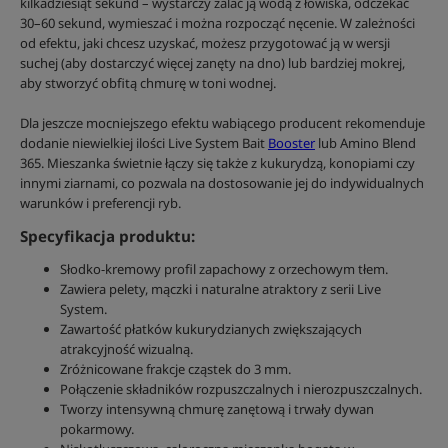
kilkadziesiąt sekund – wystarczy zalać ją wodą z łowiska, odczekać
30–60 sekund, wymieszać i można rozpocząć nęcenie. W zależności
od efektu, jaki chcesz uzyskać, możesz przygotować ją w wersji
suchej (aby dostarczyć więcej zanęty na dno) lub bardziej mokrej,
aby stworzyć obfitą chmurę w toni wodnej.
Dla jeszcze mocniejszego efektu wabiącego producent rekomenduje
dodanie niewielkiej ilości Live System Bait
Booster
lub Amino Blend
365. Mieszanka świetnie łączy się także z kukurydzą, konopiami czy
innymi ziarnami, co pozwala na dostosowanie jej do indywidualnych
warunków i preferencji ryb.
Specyfikacja produktu:
Słodko-kremowy profil zapachowy z orzechowym tłem.
Zawiera pelety, mączki i naturalne atraktory z serii Live
System.
Zawartość płatków kukurydzianych zwiększających
atrakcyjność wizualną.
Zróżnicowane frakcje cząstek do 3 mm.
Połączenie składników rozpuszczalnych i nierozpuszczalnych.
Tworzy intensywną chmurę zanętową i trwały dywan
pokarmowy.