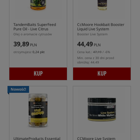
TandemBaits SuperFeed
CcMoore Hookbait Booster
Pure Oil - Live Citrus
Liquid Live System
Olej o aromacie cytrusów
Booster Live System
39,89
44,49
PLN
PLN
otrzymujesz
0,24 pkt
Cena kat.:
47,19
/ -6%
Min. cena z 30 dni przed
obniżką: 44.49
KUP
KUP
Nowość!
UltimateProducts Essential
CCMoore Live System