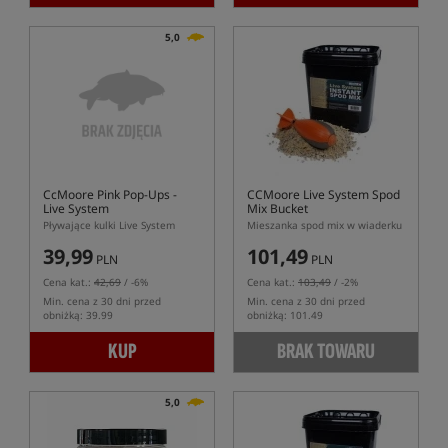
5,0
CcMoore Pink Pop-Ups -
CCMoore Live System Spod
Live System
Mix Bucket
Pływające kulki Live System
Mieszanka spod mix w wiaderku
39,99
101,49
PLN
PLN
Cena kat.:
42,69
/ -6%
Cena kat.:
103,49
/ -2%
Min. cena z 30 dni przed
Min. cena z 30 dni przed
obniżką: 39.99
obniżką: 101.49
KUP
BRAK TOWARU
5,0