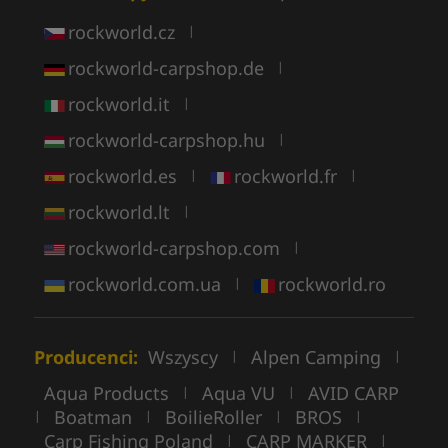
rockworld.cz
|
rockworld-carpshop.de
|
rockworld.it
|
rockworld-carpshop.hu
|
rockworld.es
rockworld.fr
|
|
rockworld.lt
|
rockworld-carpshop.com
|
rockworld.com.ua
rockworld.ro
|
Producenci:
Wszyscy
Alpen Camping
|
|
Aqua Products
Aqua VU
AVID CARP
|
|
Boatman
BoilieRoller
BROS
|
|
|
|
Carp Fishing Poland
CARP MARKER
|
|