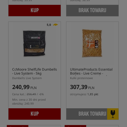
obniżką: 39.99
obniżką: 38.99
KUP
BRAK TOWARU
5,0
CcMoore ShelfLife Dumbells
UltimateProducts Essential
- Live System - 5kg
Boilies - Live Creme
-
KRÓTKA DATA WAŻNOŚCI
Dumbells Live System
Kulki proteinowe
240,99
307,39
PLN
PLN
Cena kat.:
256,49
/ -6%
otrzymujesz
1,85 pkt
Min. cena z 30 dni przed
obniżką: 240.99
KUP
BRAK TOWARU