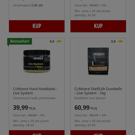
otrzymujesz
0,86 pkt
Cena kat.:
42,69
/ -6%
Min. cena z 30 dni przed
obniżką: 36.99
KUP
KUP
Bestseller!
4,9
5,0
CcMoore Hard Hookbaits -
CcMoore ShelfLife Dumbells
Live System
- Live System - 1kg
Utwardzane kulki proteinowe
Dumbells Live System
39,99
60,99
PLN
PLN
Cena kat.:
42,69
/ -6%
Cena kat.:
65,19
/ -6%
Min. cena z 30 dni przed
Min. cena z 30 dni przed
obniżką: 38.99
obniżką: 60.99