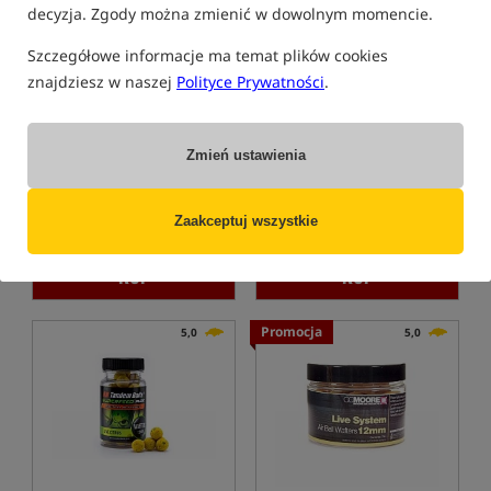
decyzja. Zgody można zmienić w dowolnym momencie.
Szczegółowe informacje ma temat plików cookies
znajdziesz w naszej
Polityce Prywatności
.
CcMoore ShelfLife Boilies -
UltimateProducts Essential
Live System - 5kg
Boilies - Live Creme
Kulki proteinowe Live System
Kulki proteinowe
Zmień ustawienia
226,99
166,16
PLN
PLN
Cena kat.:
256,49
/ -12%
otrzymujesz
1,15 pkt
Zaakceptuj wszystkie
Min. cena z 30 dni przed
obniżką: 226.99
KUP
KUP
Promocja
5,0
5,0