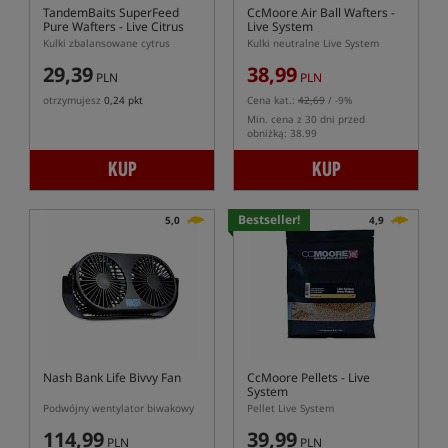
TandemBaits SuperFeed
CcMoore Air Ball Wafters -
Pure Wafters - Live Citrus
Live System
Kulki zbalansowane cytrus
Kulki neutralne Live System
29,39
38,99
PLN
PLN
otrzymujesz
0,24 pkt
Cena kat.:
42,69
/ -9%
Min. cena z 30 dni przed
obniżką: 38.99
KUP
KUP
Bestseller!
5,0
4,9
Nash Bank Life Bivvy Fan
CcMoore Pellets - Live
System
Podwójny wentylator biwakowy
Pellet Live System
114,99
39,99
PLN
PLN