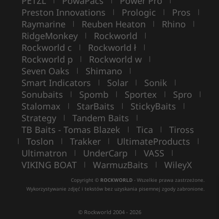
PETZL
PowaPacs
Power Pro
Preston Innovations
Prologic
Pros
|
|
|
Raymarine
Reuben Heaton
Rhino
|
|
|
RidgeMonkey
Rockworld
|
|
Rockworld c
Rockworld ł
|
|
Rockworld p
Rockworld w
|
|
Seven Oaks
Shimano
|
|
Smart Indicators
Solar
Sonik
|
|
|
Sonubaits
Spomb
Sportex
Spro
|
|
|
|
Stalomax
StarBaits
StickyBaits
|
|
|
Strategy
Tandem Baits
|
|
TB Baits - Tomas Blazek
Tica
Tiross
|
|
Toslon
Trakker
UltimateProducts
|
|
|
|
Ultimatron
UnderCarp
VASS
|
|
|
VIKING BOAT
WarmuzBaits
WileyX
|
|
Copyright ©
ROCKWORLD
- Wszelkie prawa zastrzeżone.
Wykorzystywanie zdjęć i tekstów bez uzyskania pisemnej zgody zabronione.
© Rockworld 2004 - 2026