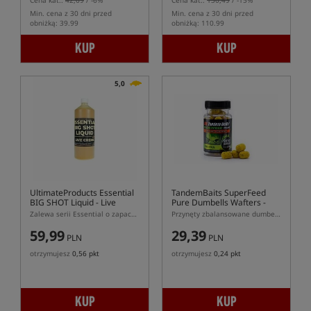
Cena kat.:
42,69
/ -6%
Cena kat.:
130,49
/ -15%
Min. cena z 30 dni przed
Min. cena z 30 dni przed
obniżką: 39.99
obniżką: 110.99
KUP
KUP
5,0
UltimateProducts Essential
TandemBaits SuperFeed
BIG SHOT Liquid - Live
Pure Dumbells Wafters -
Creme
Live Citrus
Zalewa serii Essential o zapachu Live Creme
Przynęty zbalansowane dumbells cytrus
59,99
29,39
PLN
PLN
otrzymujesz
0,56 pkt
otrzymujesz
0,24 pkt
KUP
KUP