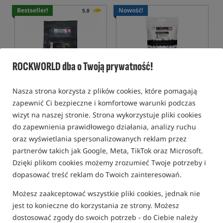
Bestseller!
Nowość!
5,0
ROCKWORLD dba o Twoją prywatność!
CcMoore ShelfLife Boilies -
CCMoore Continental
Nasza strona korzysta z plików cookies, które pomagają
Live System - 1 kg
Boilies - Live System
zapewnić Ci bezpieczne i komfortowe warunki podczas
Kulki proteinowe
Ekonomiczne kulki zanętowe CCMoore Continental Live System
wizyt na naszej stronie. Strona wykorzystuje pliki cookies
60,99
149,99
PLN
PLN
do zapewnienia prawidłowego działania, analizy ruchu
Cena kat.:
65,19
/ -6%
otrzymujesz
1,21 pkt
oraz wyświetlania spersonalizowanych reklam przez
Min. cena z 30 dni przed
obniżką: 53.99
partnerów takich jak Google, Meta, TikTok oraz Microsoft.
Dzięki plikom cookies możemy zrozumieć Twoje potrzeby i
KUP
KUP
dopasować treść reklam do Twoich zainteresowań.
Promocja
Możesz zaakceptować wszystkie pliki cookies, jednak nie
5,0
5,0
jest to konieczne do korzystania ze strony. Możesz
dostosować zgody do swoich potrzeb - do Ciebie należy