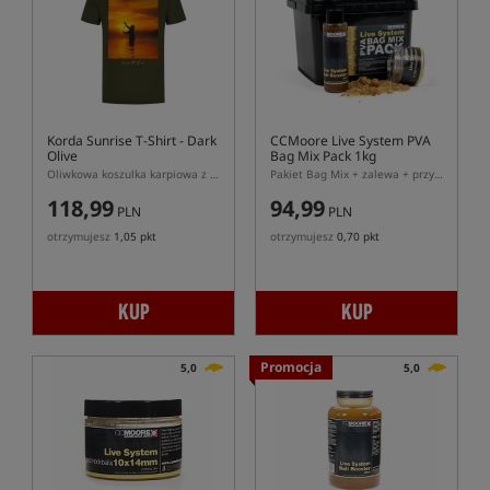
Korda Sunrise T-Shirt - Dark
CCMoore Live System PVA
Olive
Bag Mix Pack 1kg
Oliwkowa koszulka karpiowa z motywem Live for the Dawn
Pakiet Bag Mix + zalewa + przynęty
118,99
94,99
PLN
PLN
otrzymujesz
1,05 pkt
otrzymujesz
0,70 pkt
KUP
KUP
Promocja
5,0
5,0