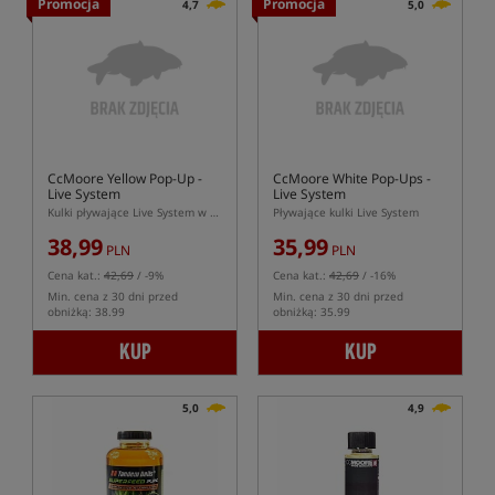
Promocja
Promocja
4,7
5,0
CcMoore Yellow Pop-Up -
CcMoore White Pop-Ups -
Live System
Live System
Kulki pływające Live System w żółtym kolorze
Pływające kulki Live System
38,99
35,99
PLN
PLN
Cena kat.:
42,69
/ -9%
Cena kat.:
42,69
/ -16%
Min. cena z 30 dni przed
Min. cena z 30 dni przed
obniżką: 38.99
obniżką: 35.99
KUP
KUP
5,0
4,9