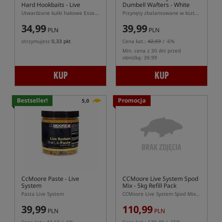
Hard Hookbaits - Live
Dumbell Wafters - White
Creme
Utwardzane kulki hakowe Essential Live Creme
Przynęty zbalansowane w kształcie dumbells w białym kolorze
34,99
39,99
PLN
PLN
otrzymujesz
0,33 pkt
Cena kat.:
42,69
/ -6%
Min. cena z 30 dni przed
obniżką: 39.99
KUP
KUP
Bestseller!
Promocja
5,0
CcMoore Paste - Live
CCMoore Live System Spod
System
Mix - 5kg Refill Pack
Pasta Live System
CCMoore Live System Spod Mix – Zanętowy miks 5 kg w opakowaniu uzupełniającym
39,99
110,99
PLN
PLN