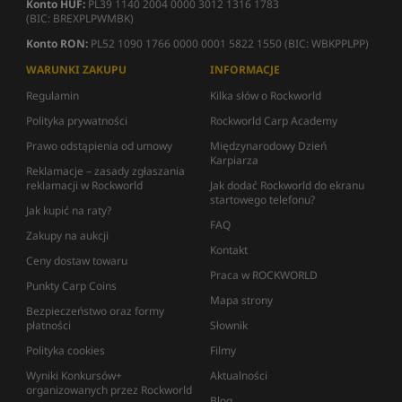
Konto HUF:
PL39 1140 2004 0000 3012 1316 1783
(BIC: BREXPLPWMBK)
Konto RON:
PL52 1090 1766 0000 0001 5822 1550 (BIC: WBKPPLPP)
WARUNKI ZAKUPU
INFORMACJE
Regulamin
Kilka słów o Rockworld
Polityka prywatności
Rockworld Carp Academy
Prawo odstąpienia od umowy
Międzynarodowy Dzień
Karpiarza
Reklamacje – zasady zgłaszania
reklamacji w Rockworld
Jak dodać Rockworld do ekranu
startowego telefonu?
Jak kupić na raty?
FAQ
Zakupy na aukcji
Kontakt
Ceny dostaw towaru
Praca w ROCKWORLD
Punkty Carp Coins
Mapa strony
Bezpieczeństwo oraz formy
płatności
Słownik
Polityka cookies
Filmy
Wyniki Konkursów+
Aktualności
organizowanych przez Rockworld
Blog