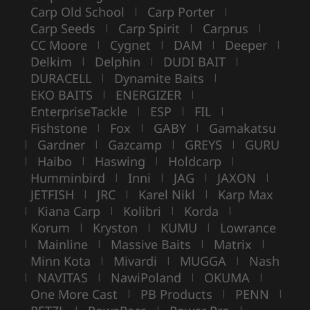
Carp Old School
Carp Porter
|
|
Carp Seeds
Carp Spirit
Carprus
|
|
|
CC Moore
Cygnet
DAM
Deeper
|
|
|
|
Delkim
Delphin
DUDI BAIT
|
|
|
DURACELL
Dynamite Baits
|
|
EKO BAITS
ENERGIZER
|
|
EnterpriseTackle
ESP
FIL
|
|
|
Fishstone
Fox
GABY
Gamakatsu
|
|
|
Gardner
Gazcamp
GREYS
GURU
|
|
|
|
Haibo
Haswing
Holdcarp
|
|
|
|
Humminbird
Inni
JAG
JAXON
|
|
|
|
JETFISH
JRC
Karel Nikl
Karp Max
|
|
|
Kiana Carp
Kolibri
Korda
|
|
|
|
Korum
Kryston
KUMU
Lowrance
|
|
|
Mainline
Massive Baits
Matrix
|
|
|
|
Minn Kota
Mivardi
MUGGA
Nash
|
|
|
NAVITAS
NawiPoland
OKUMA
|
|
|
|
One More Cast
PB Products
PENN
|
|
|
|
|
|