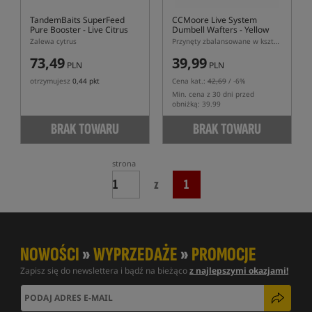
TandemBaits SuperFeed
CCMoore Live System
Pure Booster - Live Citrus
Dumbell Wafters - Yellow
Zalewa cytrus
Przynęty zbalansowane w kształcie dumbells w żółtym kolorze
73,49
39,99
PLN
PLN
otrzymujesz
0,44 pkt
Cena kat.:
42,69
/ -6%
Min. cena z 30 dni przed
obniżką: 39.99
BRAK TOWARU
BRAK TOWARU
strona
z
1
NOWOŚCI
»
WYPRZEDAŻE
»
PROMOCJE
Zapisz się do newslettera i bądź na bieżąco
z najlepszymi okazjami!