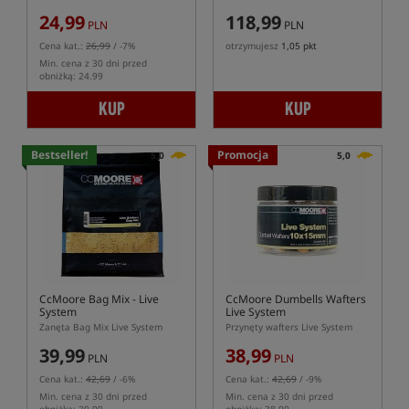
24,99
118,99
PLN
PLN
Cena kat.:
26,99
/ -7%
otrzymujesz
1,05 pkt
Min. cena z 30 dni przed
obniżką: 24.99
KUP
KUP
Bestseller!
Promocja
5,0
5,0
CcMoore Bag Mix - Live
CcMoore Dumbells Wafters
System
Live System
Zanęta Bag Mix Live System
Przynęty wafters Live System
39,99
38,99
PLN
PLN
Cena kat.:
42,69
/ -6%
Cena kat.:
42,69
/ -9%
Min. cena z 30 dni przed
Min. cena z 30 dni przed