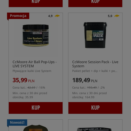
KUP
KUP
Promocja
4,9
5,0
CcMoore Air Ball Pop-Ups -
CcMoore Session Pack - Live
LIVE SYSTEM
System
Pływające kulki Live System
Pakiet pellet + dip + kulki + pop-ups
35,99
189,49
PLN
PLN
Cena kat.:
42,69
/ -16%
Cena kat.:
193,49
/ -2%
Min. cena z 30 dni przed
Min. cena z 30 dni przed
obniżką: 35.99
obniżką: 164.99
KUP
KUP
Nowość!