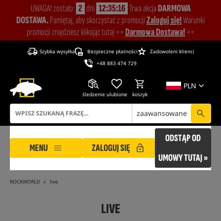
UWAGA! zostało:
2
dni
12:35:15
Trwa akcja
DARMOWA
DOSTAWA.
Pamiętaj, aby skorzystać z promocji
Zaloguj się!
Warunki
promocji znajdziesz klikając tutaj >>
Darmowa Dostawa!
<<
Szybka wysyłka
Bezpieczne płatności
Zadowoleni klienci
+48 883 474 729
PLN
śledzenie
ulubione
koszyk
zaawansowane
ODSTĄP OD
MENU
ZALOGUJ SIĘ
UMOWY TUTAJ »
ROCKWORLD
live
LIVE