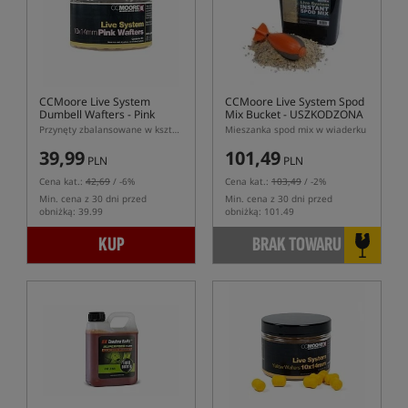
CCMoore Live System
CCMoore Live System Spod
Dumbell Wafters - Pink
Mix Bucket
- USZKODZONA
RĄCZKA WIADERKA
Przynęty zbalansowane w kształcie dumbells w różowym kolorze
Mieszanka spod mix w wiaderku
39,99
101,49
PLN
PLN
Cena kat.:
42,69
/ -6%
Cena kat.:
103,49
/ -2%
Min. cena z 30 dni przed
Min. cena z 30 dni przed
obniżką: 39.99
obniżką: 101.49
KUP
BRAK TOWARU