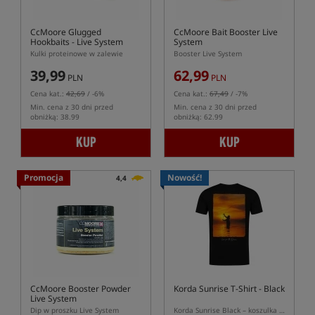
CcMoore Glugged
CcMoore Bait Booster Live
Hookbaits - Live System
System
Kulki proteinowe w zalewie
Booster Live System
39,99
62,99
PLN
PLN
Cena kat.:
42,69
/ -6%
Cena kat.:
67,49
/ -7%
Min. cena z 30 dni przed
Min. cena z 30 dni przed
obniżką: 38.99
obniżką: 62.99
KUP
KUP
Promocja
Nowość!
4,4
CcMoore Booster Powder
Korda Sunrise T-Shirt - Black
Live System
Dip w proszku Live System
Korda Sunrise Black – koszulka karpiowa Live for the Dawn