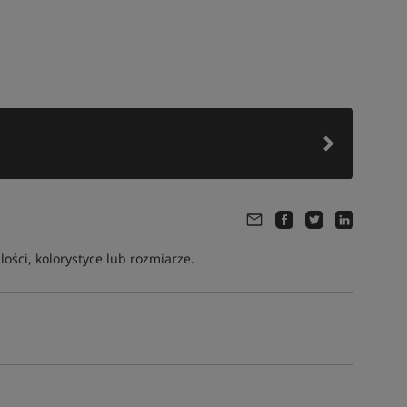
ści, kolorystyce lub rozmiarze.
Tym produktem interesuje się:
10 osób