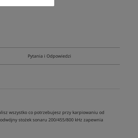
Pytania i Odpowiedzi
sz wszystko co potrzebujesz przy karpiowaniu od
. Podwójny stożek sonaru 200/455/800 kHz zapewnia