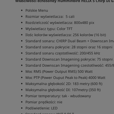
Własciwości echosondy Humminbird HELIX 5 Chirp DI G
Polskie Menu
Rozmiar wyświetlacza: 5 cali
Rozdzielczość wyświetlacza: 800x480 pix
Wyświetlacz typu: Color TFT
Ilośc kolorów wyświetlacza: 256 kolorów (16 bit)
Standard sonaru: CHIRP Dual Beam + Downscan I
Standard sonaru pokrycie: 28 stopni oraz 16 stopn
Standard sonaru częstotliwość: 200/455 kHz
Standard Downscan Imagening pokrycie: 75 stopni 
Standard Downscan Imagening czestotliwość: 455/
Moc RMS (Power Output RMS) 500 Watt
Moc PTP (Power Ouput Peak to Peak) 4000 Watt
Maksymalna głębokość 2D: 183 metry (600 ft)
Maksymalna głębokość DI: 107metry (350 ft)
Pomiar temperatury: tak - wbudowany
Pomiar prędkości: nie
Podświetlenie: LED