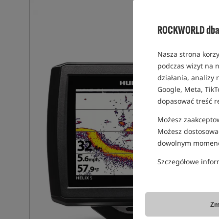
ROCKWORLD dba 
Nasza strona korzy
podczas wizyt na n
działania, analizy
Google, Meta, TikT
dopasować treść r
Możesz zaakceptowa
Możesz dostosować
dowolnym momenc
Szczegółowe infor
Zm