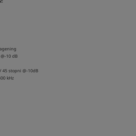
2:
magening
i @-10 dB
/ 45 stopni @-10dB
800 kHz