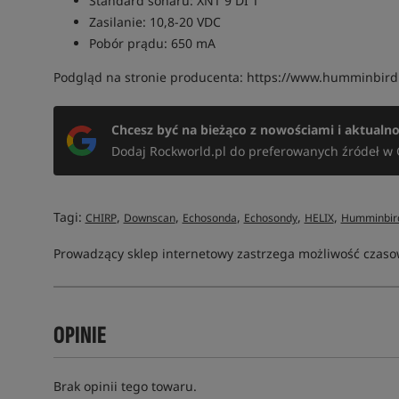
Standard sonaru: XNT 9 DI T
Zasilanie: 10,8-20 VDC
Pobór prądu: 650 mA
Podgląd na stronie producenta: https://www.humminbird
Chcesz być na bieżąco z nowościami i aktualn
Dodaj Rockworld.pl do preferowanych źródeł w 
Tagi:
,
,
,
,
,
CHIRP
Downscan
Echosonda
Echosondy
HELIX
Humminbir
Prowadzący sklep internetowy zastrzega możliwość czasow
OPINIE
Brak opinii tego towaru.