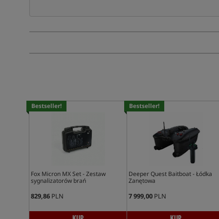
Bestseller!
Bestseller!
Fox Micron MX Set - Zestaw
Deeper Quest Baitboat - Łódka
sygnalizatorów brań
Zanętowa
829,86
PLN
7 999,00
PLN
KUP
KUP