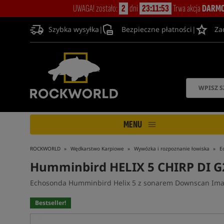
UWAGA! zostało:
2
dni
23:11:52
Trwa akcja
DARMO
Szybka wysyłka
|
Bezpieczne płatności
|
Za
MENU
ROCKWORLD
Wędkarstwo Karpiowe
Wywózka i rozpoznanie łowiska
E
Humminbird HELIX 5 CHIRP DI G
Echosonda Humminbird Helix 5 z sonarem Downscan Ima
Bestseller!