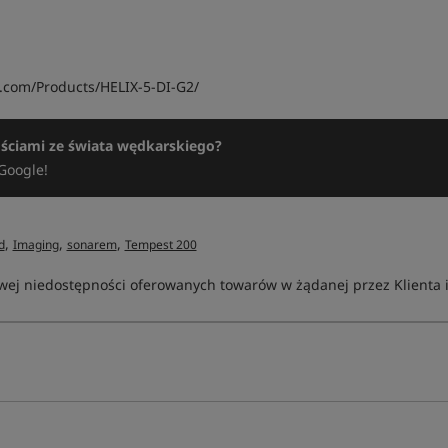
.com/Products/HELIX-5-DI-G2/
ościami ze świata wędkarskiego?
Google!
,
,
,
d
Imaging
sonarem
Tempest 200
ej niedostępności oferowanych towarów w żądanej przez Klienta ilo