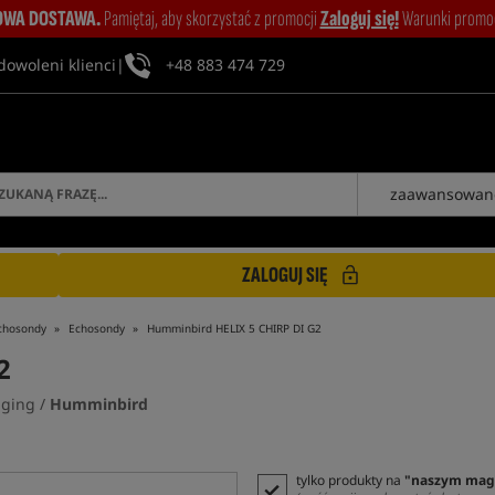
WA DOSTAWA.
Pamiętaj, aby skorzystać z promocji
Zaloguj się!
Warunki promocj
dowoleni klienci
|
+48 883 474 729
zaawansowan
ZALOGUJ SIĘ
chosondy
Echosondy
Humminbird HELIX 5 CHIRP DI G2
2
ging /
Humminbird
tylko produkty na
"naszym mag