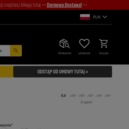
i znajdziesz klikając tutaj >>
Darmowa Dostawa!
<<
PLN
e
śledzenie
ulubione
koszyk
ODSTĄP OD UMOWY TUTAJ »
0,0
0 opinii
azynie"