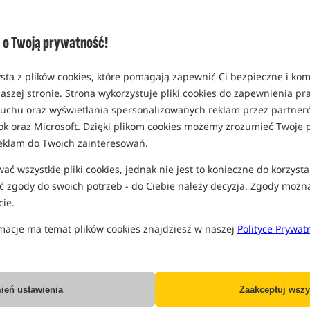
(część opcji mogła zostać ukryta prze
Opcja
Cen
o Twoją prywatność!
Wszystkie podane ceny zawierają pod
sta z plików cookies, które pomagają zapewnić Ci bezpieczne i ko
aszej stronie. Strona wykorzystuje pliki cookies do zapewnienia p
 ruchu oraz wyświetlania spersonalizowanych reklam przez partneró
ok oraz Microsoft. Dzięki plikom cookies możemy zrozumieć Twoje p
eklam do Twoich zainteresowań.
Producent:
Humminbird
ć wszystkie pliki cookies, jednak nie jest to konieczne do korzysta
Dostawa już od:
11.99 PLN
 zgody do swoich potrzeb - do Ciebie należy decyzja. Zgody możn
ie.
Poleć ten produkt znajomym:
macje ma temat plików cookies znajdziesz w naszej
Polityce Prywat
ień ustawienia
Zaakceptuj wszy