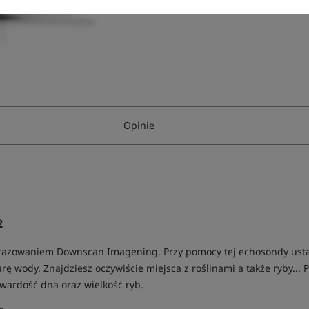
Opinie
2
azowaniem Downscan Imagening. Przy pomocy tej echosondy ustali
urę wody. Znajdziesz oczywiście miejsca z roślinami a także ryby..
twardość dna oraz wielkość ryb.