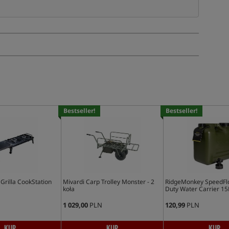
Bestseller!
Bestseller!
rilla CookStation
Mivardi Carp Trolley Monster - 2
RidgeMonkey SpeedFl
koła
Duty Water Carrier 15
1 029,00
PLN
120,99
PLN
KUP
KUP
KUP