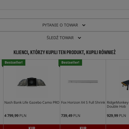
PYTANIE O TOWAR
ŚLEDŹ TOWAR
KLIENCI, KTÓRZY KUPILI TEN PRODUKT, KUPILI RÓWNIEŻ
Bestseller!
Bestseller!
Nash Bank Life Gazebo Camo PRO
Fox Horizon X4 S Full Shrink
RidgeMonkey G
Double Hob
4 799,99
PLN
739,49
PLN
929,99
PLN
KUP
KUP