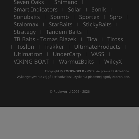
Seven Oaks
Shimano
|
|
Smart Indicators
Solar
Sonik
|
|
|
Sonubaits
Spomb
Sportex
Spro
|
|
|
|
Stalomax
StarBaits
StickyBaits
|
|
|
Strategy
Tandem Baits
|
|
TB Baits - Tomas Blazek
Tica
Tiross
|
|
Toslon
Trakker
UltimateProducts
|
|
|
|
Ultimatron
UnderCarp
VASS
|
|
|
VIKING BOAT
WarmuzBaits
WileyX
|
|
Copyright ©
ROCKWORLD
- Wszelkie prawa zastrzeżone.
Wykorzystywanie zdjęć i tekstów bez uzyskania pisemnej zgody zabronione.
© Rockworld 2004 - 2026