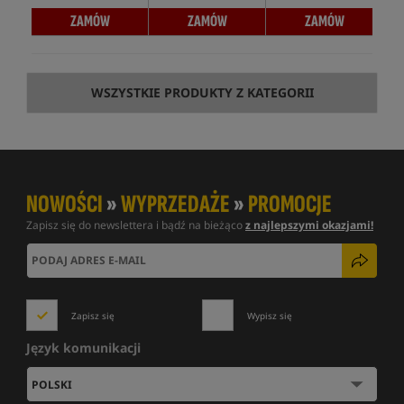
ZAMÓW
ZAMÓW
ZAMÓW
WSZYSTKIE PRODUKTY Z KATEGORII
NOWOŚCI
»
WYPRZEDAŻE
»
PROMOCJE
Zapisz się do newslettera i bądź na bieżąco
z najlepszymi okazjami!
Zapisz się
Wypisz się
Język komunikacji