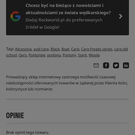
Chcesz być na bieżąco z nowościami i
aktualnościami ze świata wędkarskiego?
Dodaj Rockworld.pl do preferowanych
źródeł w Google!
Tagi:
,
,
,
,
,
,
Akcesoria
avid carp
Black
Boat
Carp
Carp Freaks series
carp old
,
,
,
,
,
,
school
Oars
Pontonów
pontonu
Pontony
Spirit
Wiosła
Prowadzący sklep internetowy zastrzega możliwość czasowej
niedostępności oferowanych towarów w żądanej przez Klienta ilości,
kolorystyce lub rozmiarze.
OPINIE
Brak opinii tego towaru.