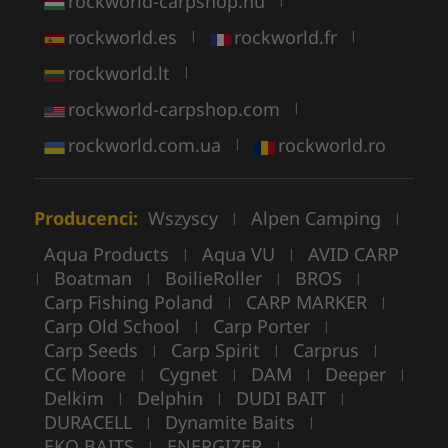
rockworld-carpshop.hu
|
rockworld.es
rockworld.fr
|
|
rockworld.lt
|
rockworld-carpshop.com
|
rockworld.com.ua
rockworld.ro
|
Producenci:
Wszyscy
Alpen Camping
|
|
Aqua Products
Aqua VU
AVID CARP
|
|
Boatman
BoilieRoller
BROS
|
|
|
|
Carp Fishing Poland
CARP MARKER
|
|
Carp Old School
Carp Porter
|
|
Carp Seeds
Carp Spirit
Carprus
|
|
|
CC Moore
Cygnet
DAM
Deeper
|
|
|
|
Delkim
Delphin
DUDI BAIT
|
|
|
DURACELL
Dynamite Baits
|
|
EKO BAITS
ENERGIZER
|
|