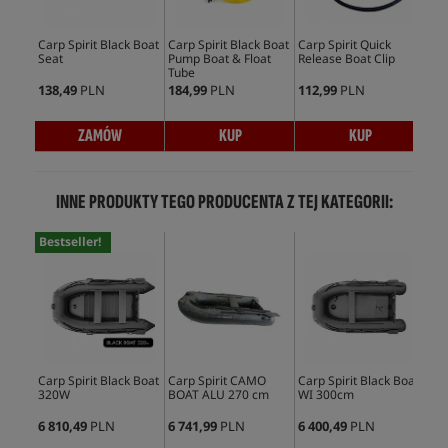
Carp Spirit Black Boat
Carp Spirit Black Boat
Carp Spirit Quick
Car
Seat
Pump Boat & Float
Release Boat Clip
Act
Tube
138,49
PLN
184,99
PLN
112,99
PLN
170
ZAMÓW
KUP
KUP
INNE PRODUKTY TEGO PRODUCENTA Z TEJ KATEGORII:
Bestseller!
Carp Spirit Black Boat
Carp Spirit CAMO
Carp Spirit Black Boat
Car
320W
BOAT ALU 270 cm
WI 300cm
WI
6 810,49
PLN
6 741,99
PLN
6 400,49
PLN
5 8