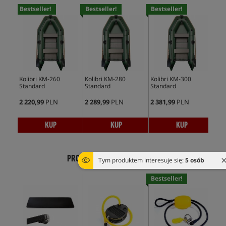
Bestseller!
Bestseller!
Bestseller!
Bes
Kolibri KM-260
Kolibri KM-280
Kolibri KM-300
Kol
Standard
Standard
Standard
2 220,99
PLN
2 289,99
PLN
2 381,99
PLN
1 5
KUP
KUP
KUP
PRODUKTY Z TEJ SAMEJ SERII
Tym produktem interesuje się:
5 osób
Bestseller!