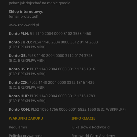
pokaż jak dojechać na mapie google
Sklep internetowy:
[email protected]
www.rockworld.pl
Konto PLN:
51 1140 2004 0000 3102 3558 4460
Konto EURO:
PL64 1140 2004 0000 3812 0174 2683
(BIC: BREXPLPWMBK)
Konto GB:
PL63 1140 2004 0000 3112 0174 3723
(BIC: BREXPLPWMBK)
Konto USD:
PL37 1140 2004 0000 3012 1316 1916
(BIC: BREXPLPWMBK)
Konto CZK:
PL02 1140 2004 0000 3312 1316 1429
(BIC: BREXPLPWMBK)
Konto HUF:
PL39 1140 2004 0000 3012 1316 1783
(BIC: BREXPLPWMBK)
Konto RON:
PL52 1090 1766 0000 0001 5822 1550 (BIC: WBKPPLPP)
WARUNKI ZAKUPU
INFORMACJE
Regulamin
Kilka słów o Rockworld
Polityka prywatności
Rockworld Carp Academy