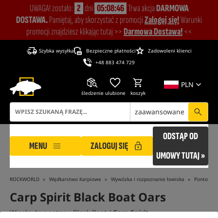
UWAGA! zostało:
2
dni
05:08:45
Trwa akcja
DARMOWA
DOSTAWA.
Pamiętaj, aby skorzystać z promocji
Zaloguj się!
Warunki
promocji znajdziesz klikając tutaj >>
Darmowa Dostawa!
<<
Szybka wysyłka
Bezpieczne płatności
Zadowoleni klienci
+48 883 474 729
PLN
śledzenie
ulubione
koszyk
zaawansowane
ODSTĄP OD
MENU
ZALOGUJ SIĘ
UMOWY TUTAJ »
ROCKWORLD
Wędkarstwo Karpiowe
Wywózka i rozpoznanie łowiska
Pontony
Carp Spirit Black Boat Oars
Wiosła do pontonu Black Boat /
Carp Spirit