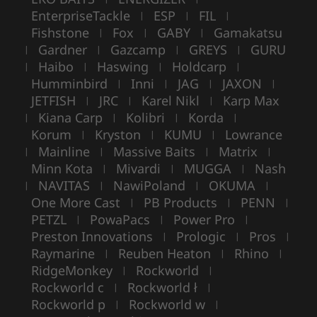
EnterpriseTackle
ESP
FIL
|
|
|
Fishstone
Fox
GABY
Gamakatsu
|
|
|
Gardner
Gazcamp
GREYS
GURU
|
|
|
|
Haibo
Haswing
Holdcarp
|
|
|
|
Humminbird
Inni
JAG
JAXON
|
|
|
|
JETFISH
JRC
Karel Nikl
Karp Max
|
|
|
Kiana Carp
Kolibri
Korda
|
|
|
|
Korum
Kryston
KUMU
Lowrance
|
|
|
Mainline
Massive Baits
Matrix
|
|
|
|
Minn Kota
Mivardi
MUGGA
Nash
|
|
|
NAVITAS
NawiPoland
OKUMA
|
|
|
|
One More Cast
PB Products
PENN
|
|
|
PETZL
PowaPacs
Power Pro
|
|
|
Preston Innovations
Prologic
Pros
|
|
|
Raymarine
Reuben Heaton
Rhino
|
|
|
RidgeMonkey
Rockworld
|
|
Rockworld c
Rockworld ł
|
|
Rockworld p
Rockworld w
|
|