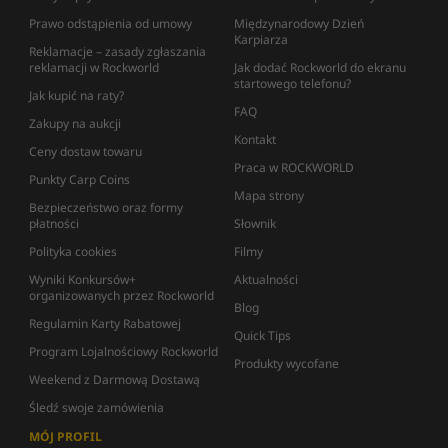
Prawo odstąpienia od umowy
Międzynarodowy Dzień
Karpiarza
Reklamacje – zasady zgłaszania
reklamacji w Rockworld
Jak dodać Rockworld do ekranu
startowego telefonu?
Jak kupić na raty?
FAQ
Zakupy na aukcji
Kontakt
Ceny dostaw towaru
Praca w ROCKWORLD
Punkty Carp Coins
Mapa strony
Bezpieczeństwo oraz formy
płatności
Słownik
Polityka cookies
Filmy
Wyniki Konkursów+
Aktualności
organizowanych przez Rockworld
Blog
Regulamin Karty Rabatowej
Quick Tips
Program Lojalnościowy Rockworld
Produkty wycofane
Weekend z Darmową Dostawą
Śledź swoje zamówienia
MÓJ PROFIL