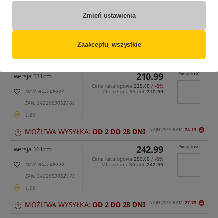
Zmień ustawienia
tylko produkty na
"naszym magazynie"
(część opcji mogła zostać ukryta przez wybrany sposób filtrowania)
Zaakceptuj wszystkie
Opcja
Cena PLN
Ilość
210.99
Podaj ilość:
wersja 131cm
Cena katalogowa
225.00
/
-6%
MPN: ACS780007
Min. cena z 30 dni:
210.99
EAN: 3422993052168
1,65
NAJNIŻSZA RATA:
24.13
MOŻLIWA WYSYŁKA:
OD 2 DO 28 DNI
242.99
Podaj ilość:
wersja 161cm
Cena katalogowa
259.00
/
-6%
MPN: ACS780008
Min. cena z 30 dni:
242.99
EAN: 3422993052175
1,90
NAJNIŻSZA RATA:
27.79
MOŻLIWA WYSYŁKA:
OD 2 DO 28 DNI