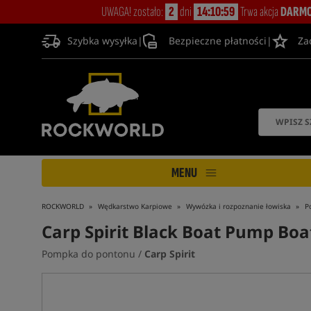
UWAGA! zostało:
2
dni
14:10:59
Trwa akcja
DARMO
Szybka wysyłka
|
Bezpieczne płatności
|
Za
MENU
ROCKWORLD
Wędkarstwo Karpiowe
Wywózka i rozpoznanie łowiska
P
Carp Spirit Black Boat Pump Boa
Pompka do pontonu /
Carp Spirit