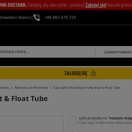
WA DOSTAWA.
Pamiętaj, aby skorzystać z promocji
Zaloguj się!
Warunki promocj
dowoleni klienci
|
+48 883 474 729
zaawansowan
ZALOGUJ SIĘ
ontony
Akcesoria do Pontonów
Carp Spirit Black Boat Pump Boat & Float Tube
t & Float Tube
tylko produkty na
"naszym mag
(część opcji mogła zostać ukryta prze