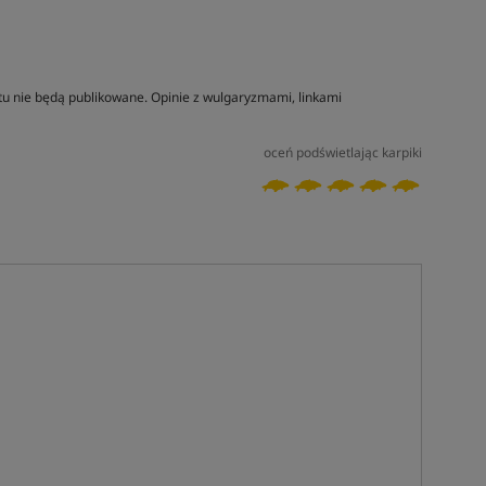
tu nie będą publikowane. Opinie z wulgaryzmami, linkami
oceń podświetlając karpiki
Tym produktem interesuje się:
6 osób