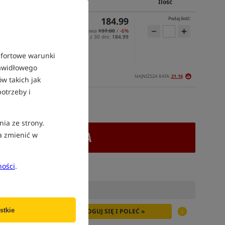
Cena PLN
Ilość
184.99
Podaj ilość:
Cena katalogowa
197.00
/
-6%
Min. cena z 30 dni:
184.99
mfortowe warunki
rawidłowego
NAJNIŻSZA RATA:
21.16
DO 28 DNI
w takich jak
otrzeby i
atek VAT
nia ze strony.
+ DODAJ DO KOSZYKA
a zmienić w
ności
.
stkie
ZALOGUJ SIĘ I POLEĆ »