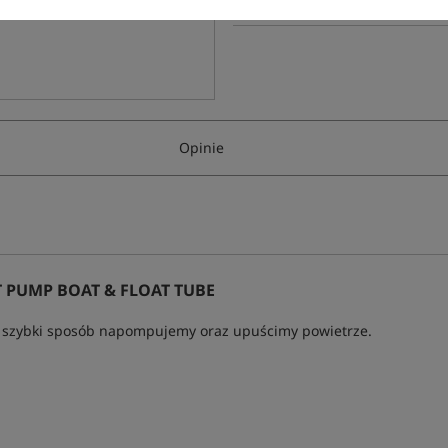
Opinie
 PUMP BOAT & FLOAT TUBE
 w szybki sposób napompujemy oraz upuścimy powietrze.