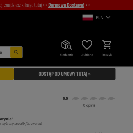
i znajdziesz klikając tutaj >>
Darmowa Dostawa!
<<
PLN
e
śledzenie
ulubione
koszyk
ODSTĄP OD UMOWY TUTAJ »
0,0
0 opinii
azynie"
z wybrany sposób filtrowania)