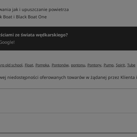
nia jak i upuszczanie powietrza
 Boat i Black Boat One
ościami ze świata wędkarskiego?
Google!
,
,
,
,
,
,
,
,
rp old school
Float
Pompka
Pontonów
pontonu
Pontony
Pump
Spirit
Tube
ej niedostępności oferowanych towarów w żądanej przez Klienta ilo