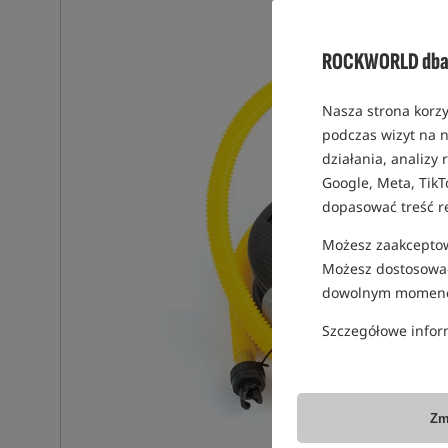
ROCKWORLD dba 
Nasza strona korzy
podczas wizyt na n
działania, analizy
Google, Meta, TikT
dopasować treść r
Możesz zaakceptowa
Możesz dostosować
dowolnym momenc
Szczegółowe infor
Zm