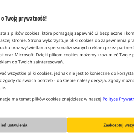
Opcja
Standard
o Twoją prywatność!
MPN: ACS780009
EAN: 3422993052182
sta z plików cookies, które pomagają zapewnić Ci bezpieczne i ko
1,45
aszej stronie. Strona wykorzystuje pliki cookies do zapewnienia p
MOŻLIWA WYSYŁKA:
OD 2 
 ruchu oraz wyświetlania spersonalizowanych reklam przez partneró
ok oraz Microsoft. Dzięki plikom cookies możemy zrozumieć Twoje p
eklam do Twoich zainteresowań.
Wszystkie podane ceny zawierają pod
ć wszystkie pliki cookies, jednak nie jest to konieczne do korzysta
 zgody do swoich potrzeb - do Ciebie należy decyzja. Zgody możn
ie.
macje ma temat plików cookies znajdziesz w naszej
Polityce Prywat
Producent:
Carp Spirit
Dostawa już od:
7.99 PLN
ień ustawienia
Zaakceptuj wszy
Poleć ten produkt znajomym: