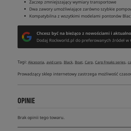
Zaczep zmniejszający wymiary transportowe
Dwa zawory umożliwiające zarówno szybkie pompowa
Kompatybilna z wszytkimi modelami pontonów Black
Chcesz być na bieżąco z nowościami i aktualn
Dodaj Rockworld.pl do preferowanych źródeł w 
Tagi:
,
,
,
,
,
,
Akcesoria
avid carp
Black
Boat
Carp
Carp Freaks series
ca
Prowadzący sklep internetowy zastrzega możliwość czasow
OPINIE
Brak opinii tego towaru.