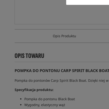
Opis Produktu
OPIS TOWARU
POMPKA DO PONTONU CARP SPIRIT BLACK BOAT
Pompka do pontonów Carp Spirit Black Boat. Dzięki niej
Specyfikacja produktu:
Pompka do pontonu Black Boat
Wygodny, elastyczny wąż