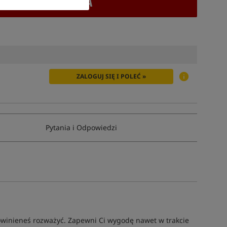
+ DODAJ DO KOSZYKA
ZALOGUJ SIĘ I POLEĆ »
Pytania i Odpowiedzi
powinieneś rozważyć. Zapewni Ci wygodę nawet w trakcie