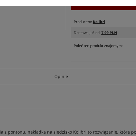
Producent:
Kolibri
Dostawa już od:
7.99 PLN
Poleć ten produkt znajomym:
Opinie
a z pontonu, nakładka na siedzisko Kolibri to rozwiązanie, które 