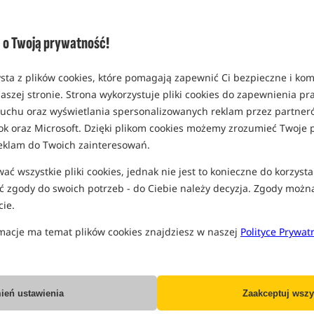
Opcja
wersja 65 x 20cm (kolor czarny)
o Twoją prywatność!
MPN: 6679-516EE (czarny)
EAN: 2211964624012
sta z plików cookies, które pomagają zapewnić Ci bezpieczne i ko
0,58
aszej stronie. Strona wykorzystuje pliki cookies do zapewnienia p
DATA REALIZACJI USTAL
 ruchu oraz wyświetlania spersonalizowanych reklam przez partneró
LUB TEL. +48 883 474 729
ok oraz Microsoft. Dzięki plikom cookies możemy zrozumieć Twoje p
eklam do Twoich zainteresowań.
wersja 65 x 20cm (kolor szary)
ć wszystkie pliki cookies, jednak nie jest to konieczne do korzysta
MPN: 6679-516EE (szary)
 zgody do swoich potrzeb - do Ciebie należy decyzja. Zgody możn
EAN: 200000096489
ie.
0,58
macje ma temat plików cookies znajdziesz w naszej
Polityce Prywat
DATA REALIZACJI USTAL
Wszystkie podane ceny zawierają pod
ień ustawienia
Zaakceptuj wszy