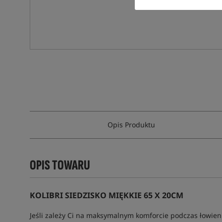
Opis Produktu
OPIS TOWARU
KOLIBRI SIEDZISKO MIĘKKIE 65 X 20CM
Jeśli zależy Ci na maksymalnym komforcie podczas łowieni