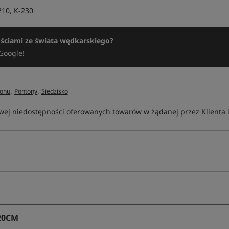
210, К-230
ościami ze świata wędkarskiego?
Google!
,
,
onu
Pontony
Siedzisko
ej niedostępności oferowanych towarów w żądanej przez Klienta ilo
 20CM