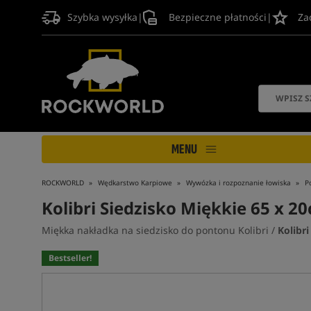
Szybka wysyłka
|
Bezpieczne płatności
|
Za
MENU
ROCKWORLD
Wędkarstwo Karpiowe
Wywózka i rozpoznanie łowiska
P
Kolibri Siedzisko Miękkie 65 x 2
Miękka nakładka na siedzisko do pontonu Kolibri /
Kolibri
Bestseller!