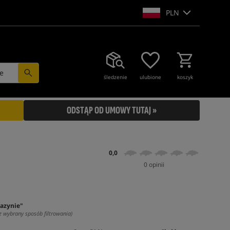
PLN
e
śledzenie
ulubione
koszyk
ODSTĄP OD UMOWY TUTAJ »
0,0
0 opinii
azynie"
z wybrany sposób filtrowania)