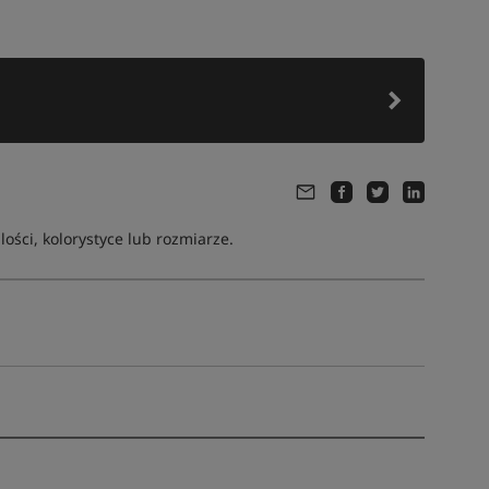
ści, kolorystyce lub rozmiarze.
Tym produktem interesują się:
22 osoby