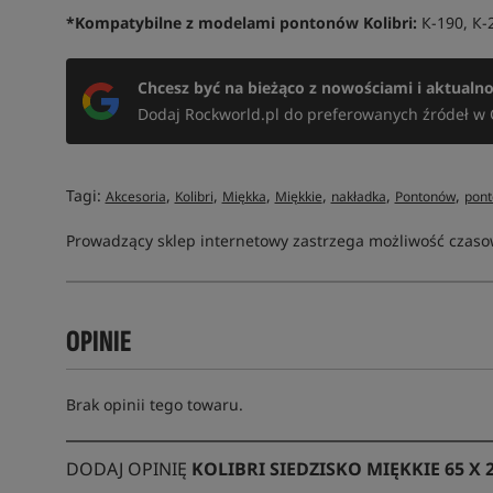
*Kompatybilne z modelami pontonów Kolibri:
К-190, К-
Chcesz być na bieżąco z nowościami i aktualn
Dodaj Rockworld.pl do preferowanych źródeł w 
Tagi:
,
,
,
,
,
,
Akcesoria
Kolibri
Miękka
Miękkie
nakładka
Pontonów
pont
Prowadzący sklep internetowy zastrzega możliwość czasow
OPINIE
Brak opinii tego towaru.
DODAJ OPINIĘ
KOLIBRI SIEDZISKO MIĘKKIE 65 X