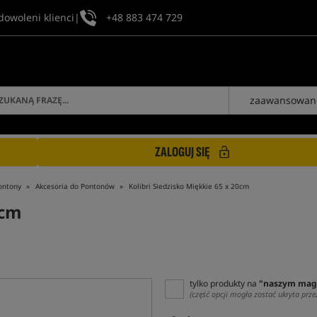
dowoleni klienci
|
+48 883 474 729
zaawansowan
ZALOGUJ SIĘ
ontony
Akcesoria do Pontonów
Kolibri Siedzisko Miękkie 65 x 20cm
0cm
tylko produkty na
"naszym mag
(część opcji mogła zostać ukryta prze