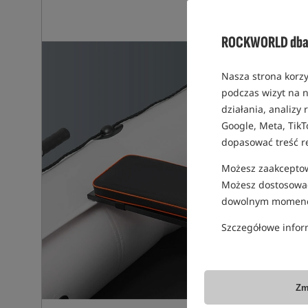
ROCKWORLD dba 
Nasza strona korzy
podczas wizyt na n
działania, analizy
Google, Meta, TikT
dopasować treść r
Możesz zaakceptowa
Możesz dostosować
dowolnym momenc
Szczegółowe infor
Zm