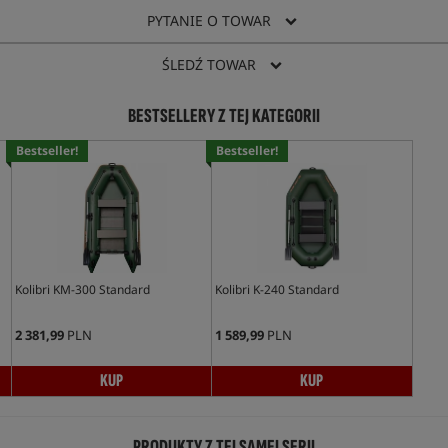
PYTANIE O TOWAR
ŚLEDŹ TOWAR
BESTSELLERY Z TEJ KATEGORII
Bestseller!
Bestseller!
Kolibri KM-300 Standard
Kolibri K-240 Standard
2 381,99
PLN
1 589,99
PLN
KUP
KUP
PRODUKTY Z TEJ SAMEJ SERII