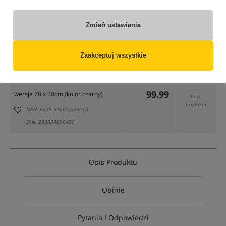
Zmień ustawienia
tylko produkty na
"naszym magazynie"
(część opcji mogła zostać ukryta przez wybrany sposób filtrowania)
Zaakceptuj wszystkie
Opcja
Cena PLN
Ilość
99.99
wersja 70 x 20cm (kolor czarny)
Brak
produktu
MPN: 6679-516EG (czarny)
EAN: 200000096496
Opis Produktu
Opinie
Pytania i Odpowiedzi