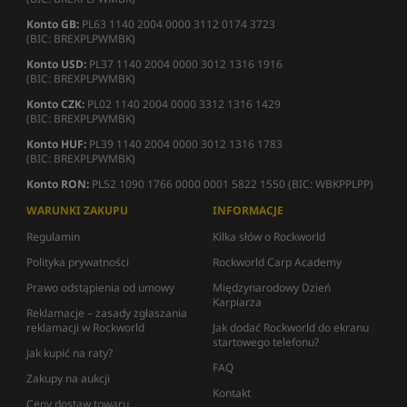
Konto GB:
PL63 1140 2004 0000 3112 0174 3723
(BIC: BREXPLPWMBK)
Konto USD:
PL37 1140 2004 0000 3012 1316 1916
(BIC: BREXPLPWMBK)
Konto CZK:
PL02 1140 2004 0000 3312 1316 1429
(BIC: BREXPLPWMBK)
Konto HUF:
PL39 1140 2004 0000 3012 1316 1783
(BIC: BREXPLPWMBK)
Konto RON:
PL52 1090 1766 0000 0001 5822 1550 (BIC: WBKPPLPP)
WARUNKI ZAKUPU
INFORMACJE
Regulamin
Kilka słów o Rockworld
Polityka prywatności
Rockworld Carp Academy
Prawo odstąpienia od umowy
Międzynarodowy Dzień
Karpiarza
Reklamacje – zasady zgłaszania
reklamacji w Rockworld
Jak dodać Rockworld do ekranu
startowego telefonu?
Jak kupić na raty?
FAQ
Zakupy na aukcji
Kontakt
Ceny dostaw towaru