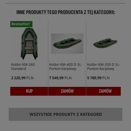
INNE PRODUKTY TEGO PRODUCENTA Z TEJ KATEGORII:
Bestseller!
Bes
Kolibri KM-260
Kolibri KM-400 D SL-
Kolibri KM-330 D SL-
Kol
Standard
Ponton Karpiowy
Ponton Karpiowy
PRO
2 220,99
PLN
7 549,99
PLN
5 789,99
PLN
4 7
KUP
ZAMÓW
ZAMÓW
WSZYSTKIE PRODUKTY Z KATEGORII