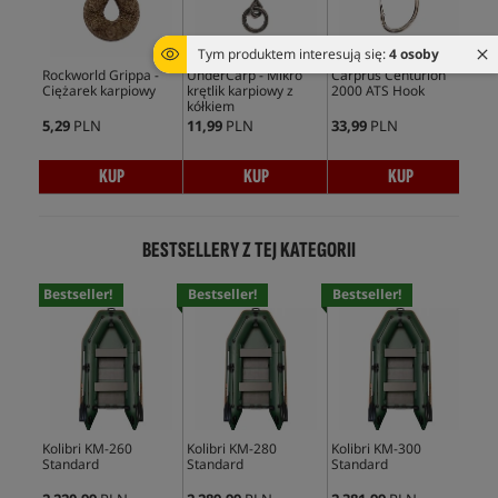
Tym produktem interesują się:
4 osoby
Rockworld Grippa -
UnderCarp - Mikro
Carprus Centurion
PB 
Ciężarek karpiowy
krętlik karpiowy z
2000 ATS Hook
kółkiem
5,29
PLN
11,99
PLN
33,99
PLN
75,
KUP
KUP
KUP
BESTSELLERY Z TEJ KATEGORII
Bestseller!
Bestseller!
Bestseller!
Bes
Kolibri KM-260
Kolibri KM-280
Kolibri KM-300
Kol
Standard
Standard
Standard