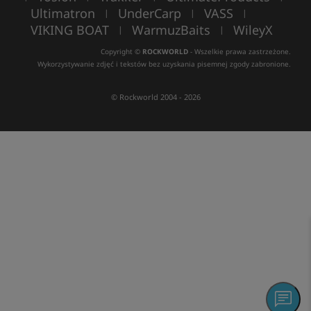
Ultimatron
UnderCarp
VASS
|
|
|
VIKING BOAT
WarmuzBaits
WileyX
|
|
Copyright ©
ROCKWORLD
- Wszelkie prawa zastrzeżone.
Wykorzystywanie zdjęć i tekstów bez uzyskania pisemnej zgody zabronione.
© Rockworld 2004 - 2026