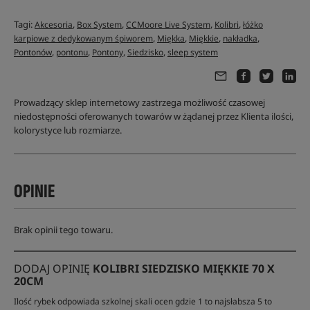
Tagi:
,
,
,
,
Akcesoria
Box System
CCMoore Live System
Kolibri
łóżko
,
,
,
,
karpiowe z dedykowanym śpiworem
Miękka
Miękkie
nakładka
,
,
,
,
Pontonów
pontonu
Pontony
Siedzisko
sleep system
Prowadzący sklep internetowy zastrzega możliwość czasowej
niedostępności oferowanych towarów w żądanej przez Klienta ilości,
kolorystyce lub rozmiarze.
OPINIE
Brak opinii tego towaru.
DODAJ OPINIĘ
KOLIBRI SIEDZISKO MIĘKKIE 70 X
20CM
Ilość rybek odpowiada szkolnej skali ocen gdzie 1 to najsłabsza 5 to