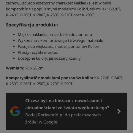
zachowując jego estetyczny charakter. Nakładka jest w pełni
kompatybilna z popularnymi modelami Kolibri, takimi jak: К-220Т,
К-240Т, К-260Т, К-280Т, К-250Т, К-270Т oraz К-290Т.
Specyfikacja produktu:
Miękka nakładka na siedzisko do pontonu
Wykonana z komfortowego i trwałego materiału
Pasuje do większości modeli pontonów Kolibri
Prosty i szybki montaż
Dostępne kolory: jasnoszary, czarny
Wymiary:
70 x 20 cm
Kompatybilność z modelami pontonów Kolibri:
К-220Т, К-240Т,
К-260Т, К-280Т, К-250Т, К-270Т, К-290Т
Chcesz być na bieżąco z nowościami i
aktualnościami ze świata wędkarskiego?
Dodaj Rockworld.pl do preferowanych
źródeł w Google!