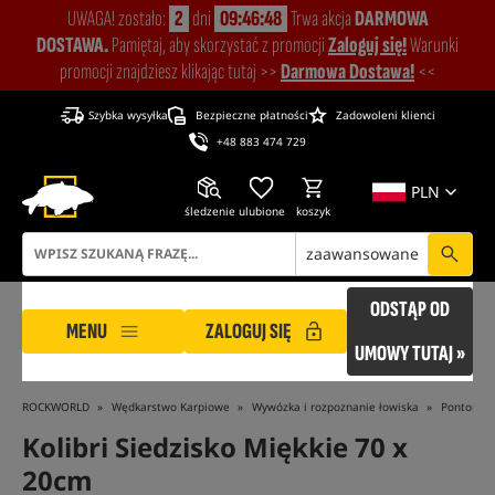
UWAGA! zostało:
2
dni
09:46:48
Trwa akcja
DARMOWA
DOSTAWA.
Pamiętaj, aby skorzystać z promocji
Zaloguj się!
Warunki
promocji znajdziesz klikając tutaj >>
Darmowa Dostawa!
<<
Szybka wysyłka
Bezpieczne płatności
Zadowoleni klienci
+48 883 474 729
PLN
śledzenie
ulubione
koszyk
zaawansowane
ODSTĄP OD
MENU
ZALOGUJ SIĘ
UMOWY TUTAJ »
ROCKWORLD
Wędkarstwo Karpiowe
Wywózka i rozpoznanie łowiska
Pontony
Kolibri Siedzisko Miękkie 70 x
20cm