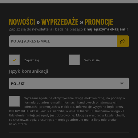
NOWOŚCI
»
WYPRZEDAŻE
»
PROMOCJE
Zapisz się do newslettera i bądź na bieżąco
z najlepszymi okazjami!
Zapisz się
Wypisz się
Język komunikacji
Wyrażam zgodę na otrzymywanie drogą elektroniczną, na podany w
formularzu adres e-mail, informacji handlowych o najnowszych
ofertach i promocjach w e-sklepie. Informacje wysyłane będą przez
ROCKWORLD Łukasz Pawlik z siedzibą w 48-130 Kietrz, ul. Kochanowskiego 21.
Udzielenie niniejszej zgody jest dobrowolne. Mogę ją wycofać w każdej chwili,
co skutkować będzie usunięciem mojego adresu e-mail z listy odbiorców
newslettera.