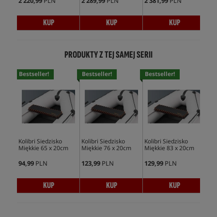
2 220,99
PLN
2 289,99
PLN
2 381,99
PLN
1 5
KUP
KUP
KUP
PRODUKTY Z TEJ SAMEJ SERII
Bestseller!
Bestseller!
Bestseller!
Kolibri Siedzisko
Kolibri Siedzisko
Kolibri Siedzisko
Son
Miękkie 65 x 20cm
Miękkie 76 x 20cm
Miękkie 83 x 20cm
Tab
94,99
PLN
123,99
PLN
129,99
PLN
52,
KUP
KUP
KUP