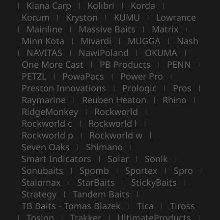
Kiana Carp
Kolibri
Korda
|
|
|
|
Korum
Kryston
KUMU
Lowrance
|
|
|
Mainline
Massive Baits
Matrix
|
|
|
|
Minn Kota
Mivardi
MUGGA
Nash
|
|
|
NAVITAS
NawiPoland
OKUMA
|
|
|
|
One More Cast
PB Products
PENN
|
|
|
PETZL
PowaPacs
Power Pro
|
|
|
Preston Innovations
Prologic
Pros
|
|
|
Raymarine
Reuben Heaton
Rhino
|
|
|
RidgeMonkey
Rockworld
|
|
Rockworld c
Rockworld ł
|
|
Rockworld p
Rockworld w
|
|
Seven Oaks
Shimano
|
|
Smart Indicators
Solar
Sonik
|
|
|
Sonubaits
Spomb
Sportex
Spro
|
|
|
|
Stalomax
StarBaits
StickyBaits
|
|
|
Strategy
Tandem Baits
|
|
TB Baits - Tomas Blazek
Tica
Tiross
|
|
Toslon
Trakker
UltimateProducts
|
|
|
|