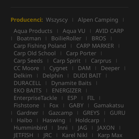
Producenci:
Wszyscy
Alpen Camping
|
|
Aqua Products
Aqua VU
AVID CARP
|
|
Boatman
BoilieRoller
BROS
|
|
|
|
Carp Fishing Poland
CARP MARKER
|
|
Carp Old School
Carp Porter
|
|
Carp Seeds
Carp Spirit
Carprus
|
|
|
CC Moore
Cygnet
DAM
Deeper
|
|
|
|
Delkim
Delphin
DUDI BAIT
|
|
|
DURACELL
Dynamite Baits
|
|
EKO BAITS
ENERGIZER
|
|
EnterpriseTackle
ESP
FIL
|
|
|
Fishstone
Fox
GABY
Gamakatsu
|
|
|
Gardner
Gazcamp
GREYS
GURU
|
|
|
|
Haibo
Haswing
Holdcarp
|
|
|
|
Humminbird
Inni
JAG
JAXON
|
|
|
|
JETFISH
JRC
Karel Nikl
Karp Max
|
|
|