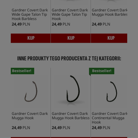
Gardner Covert Dark
Gardner Covert Dark
Gardner Covert Dark
Gar
Wide Gape Talon Tip
Wide Gape Talon Tip
Mugga Hook Barbless
Lo
Hook Barbless
Hook
Hoo
24,49
PLN
24,49
PLN
24,49
PLN
24,
KUP
KUP
KUP
INNE PRODUKTY TEGO PRODUCENTA Z TEJ KATEGORII:
Bestseller!
Bestseller!
Gardner Covert Dark
Gardner Covert Dark
Gardner Covert Dark
Gar
Mugga Hook
Mugga Hook Barbless
Continental Mugga
Ho
Hook
24,49
PLN
24,49
PLN
24,49
PLN
28,