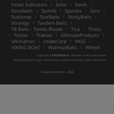
Smart Indicators
Solar
Sonik
|
|
|
Sonubaits
Spomb
Sportex
Spro
|
|
|
|
Stalomax
StarBaits
StickyBaits
|
|
|
Strategy
Tandem Baits
|
|
TB Baits - Tomas Blazek
Tica
Tiross
|
|
Toslon
Trakker
UltimateProducts
|
|
|
|
Ultimatron
UnderCarp
VASS
|
|
|
VIKING BOAT
WarmuzBaits
WileyX
|
|
Copyright ©
ROCKWORLD
- Wszelkie prawa zastrzeżone.
Wykorzystywanie zdjęć i tekstów bez uzyskania pisemnej zgody zabronione.
© Rockworld 2004 - 2026