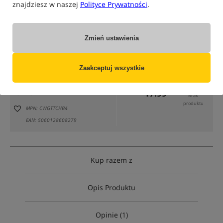
znajdziesz w naszej
Polityce Prywatności
.
Zmień ustawienia
tylko produkty na
"naszym magazynie"
(część opcji mogła zostać ukryta przez wybrany sposób filtrowania)
Zaakceptuj wszystkie
Opcja
Cena PLN
Ilość
17.99
rozmiar 4
Brak
produktu
MPN: CWGTTCHB4
EAN: 5060128608279
Kup razem z
Opis Produktu
Opinie (1)