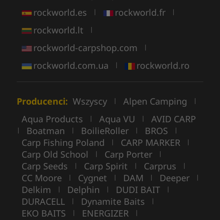
rockworld.es
rockworld.fr
|
|
rockworld.lt
|
rockworld-carpshop.com
|
rockworld.com.ua
rockworld.ro
|
Producenci:
Wszyscy
Alpen Camping
|
|
Aqua Products
Aqua VU
AVID CARP
|
|
Boatman
BoilieRoller
BROS
|
|
|
|
Carp Fishing Poland
CARP MARKER
|
|
Carp Old School
Carp Porter
|
|
Carp Seeds
Carp Spirit
Carprus
|
|
|
CC Moore
Cygnet
DAM
Deeper
|
|
|
|
Delkim
Delphin
DUDI BAIT
|
|
|
DURACELL
Dynamite Baits
|
|
EKO BAITS
ENERGIZER
|
|