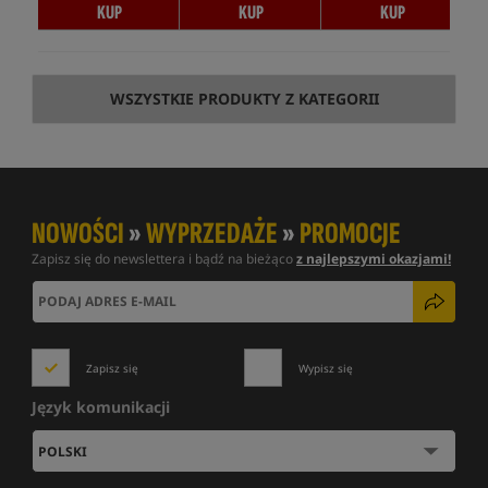
KUP
KUP
KUP
WSZYSTKIE PRODUKTY Z KATEGORII
NOWOŚCI
»
WYPRZEDAŻE
»
PROMOCJE
Zapisz się do newslettera i bądź na bieżąco
z najlepszymi okazjami!
Zapisz się
Wypisz się
Język komunikacji