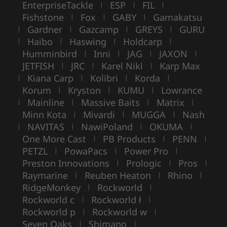
EnterpriseTackle
ESP
FIL
|
|
|
Fishstone
Fox
GABY
Gamakatsu
|
|
|
Gardner
Gazcamp
GREYS
GURU
|
|
|
|
Haibo
Haswing
Holdcarp
|
|
|
|
Humminbird
Inni
JAG
JAXON
|
|
|
|
JETFISH
JRC
Karel Nikl
Karp Max
|
|
|
Kiana Carp
Kolibri
Korda
|
|
|
|
Korum
Kryston
KUMU
Lowrance
|
|
|
Mainline
Massive Baits
Matrix
|
|
|
|
Minn Kota
Mivardi
MUGGA
Nash
|
|
|
NAVITAS
NawiPoland
OKUMA
|
|
|
|
One More Cast
PB Products
PENN
|
|
|
PETZL
PowaPacs
Power Pro
|
|
|
Preston Innovations
Prologic
Pros
|
|
|
Raymarine
Reuben Heaton
Rhino
|
|
|
RidgeMonkey
Rockworld
|
|
Rockworld c
Rockworld ł
|
|
Rockworld p
Rockworld w
|
|
Seven Oaks
Shimano
|
|