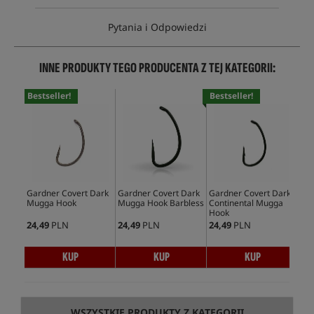
Pytania i Odpowiedzi
INNE PRODUKTY TEGO PRODUCENTA Z TEJ KATEGORII:
Bestseller!
Bestseller!
Gardner Covert Dark
Gardner Covert Dark
Gardner Covert Dark
Gar
Mugga Hook
Mugga Hook Barbless
Continental Mugga
Ho
Hook
24,49
PLN
24,49
PLN
24,49
PLN
28,
KUP
KUP
KUP
WSZYSTKIE PRODUKTY Z KATEGORII