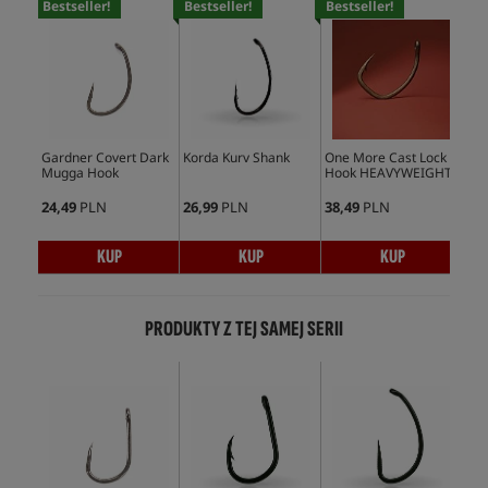
Bestseller!
Bestseller!
Bestseller!
Bes
Gardner Covert Dark
Korda Kurv Shank
One More Cast Lock
Kor
Mugga Hook
Hook HEAVYWEIGHT
Ho
24,49
PLN
26,99
PLN
38,49
PLN
28,
KUP
KUP
KUP
PRODUKTY Z TEJ SAMEJ SERII