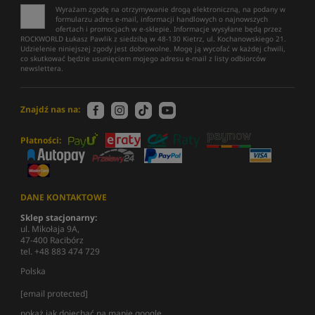
Wyrażam zgodę na otrzymywanie drogą elektroniczną, na podany w
formularzu adres e-mail, informacji handlowych o najnowszych
ofertach i promocjach w e-sklepie. Informacje wysyłane będą przez
ROCKWORLD Łukasz Pawlik z siedzibą w 48-130 Kietrz, ul. Kochanowskiego 21.
Udzielenie niniejszej zgody jest dobrowolne. Mogę ją wycofać w każdej chwili,
co skutkować będzie usunięciem mojego adresu e-mail z listy odbiorców
newslettera.
Znajdź nas na:
Płatności:
DANE KONTAKTOWE
Sklep stacjonarny:
ul. Mikołaja 9A,
47-400 Racibórz
tel. +48 883 474 729
Polska
[email protected]
pokaż jak dojechać na mapie google