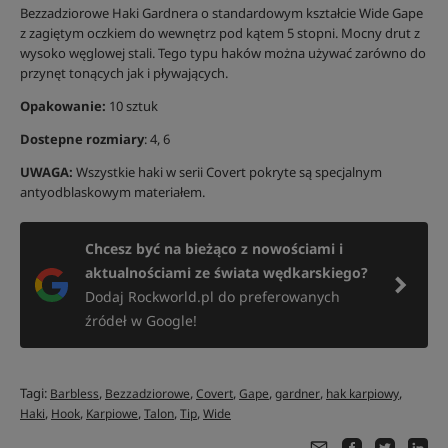
Bezzadziorowe Haki Gardnera o standardowym kształcie Wide Gape
z zagiętym oczkiem do wewnętrz pod kątem 5 stopni. Mocny drut z
wysoko węglowej stali. Tego typu haków można używać zarówno do
przynęt tonących jak i pływających.
Opakowanie:
10 sztuk
Dostepne rozmiary
: 4, 6
UWAGA:
Wszystkie haki w serii Covert pokryte są specjalnym
antyodblaskowym materiałem.
Chcesz być na bieżąco z nowościami i
aktualnościami ze świata wędkarskiego?
Dodaj Rockworld.pl do preferowanych
źródeł w Google!
Tagi:
,
,
,
,
,
,
Barbless
Bezzadziorowe
Covert
Gape
gardner
hak karpiowy
,
,
,
,
,
Haki
Hook
Karpiowe
Talon
Tip
Wide