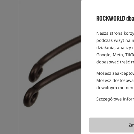
ROCKWORLD dba 
Nasza strona korzy
podczas wizyt na n
działania, analizy
Google, Meta, TikT
dopasować treść r
Możesz zaakceptowa
Możesz dostosować
dowolnym momenc
Szczegółowe infor
Zm