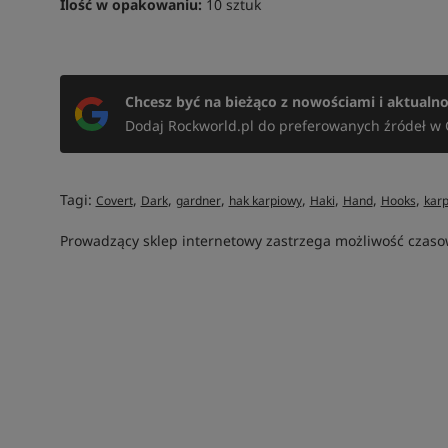
Ilość w opakowaniu:
10 sztuk
Chcesz być na bieżąco z nowościami i aktualn
Dodaj Rockworld.pl do preferowanych źródeł w 
Tagi:
,
,
,
,
,
,
,
Covert
Dark
gardner
hak karpiowy
Haki
Hand
Hooks
kar
Prowadzący sklep internetowy zastrzega możliwość czasow