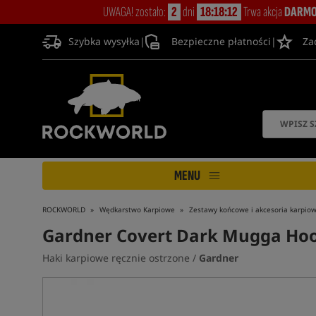
UWAGA! zostało:
2
dni
18:18:11
Trwa akcja
DARMO
Szybka wysyłka
|
Bezpieczne płatności
|
Za
MENU
ROCKWORLD
Wędkarstwo Karpiowe
Zestawy końcowe i akcesoria karpio
Gardner Covert Dark Mugga Hook
Haki karpiowe ręcznie ostrzone /
Gardner