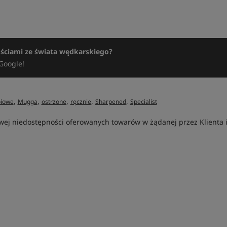
ościami ze świata wędkarskiego?
Google!
,
,
,
,
,
piowe
Mugga
ostrzone
ręcznie
Sharpened
Specialist
ej niedostępności oferowanych towarów w żądanej przez Klienta ilo