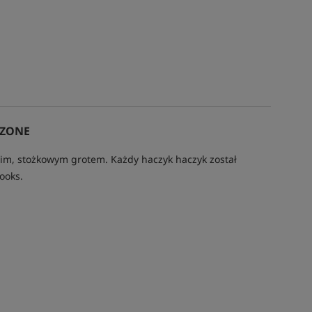
RZONE
gim, stożkowym grotem. Każdy haczyk haczyk został
Hooks.