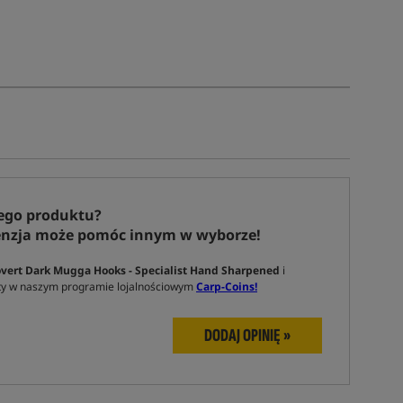
ego produktu?
enzja może pomóc innym w wyborze!
vert Dark Mugga Hooks - Specialist Hand Sharpened
i
y w naszym programie lojalnościowym
Carp-Coins!
DODAJ OPINIĘ »