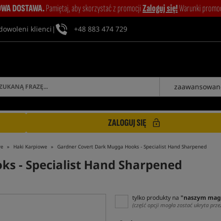
WA DOSTAWA.
Pamiętaj, aby skorzystać z promocji
Zaloguj się!
Warunki promocj
dowoleni klienci
|
+48 883 474 729
zaawansowan
ZALOGUJ SIĘ
we
Haki Karpiowe
Gardner Covert Dark Mugga Hooks - Specialist Hand Sharpened
s - Specialist Hand Sharpened
tylko produkty na
"naszym mag
(część opcji mogła zostać ukryta prze