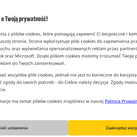
Opcja
rozmiar 4
o Twoją prywatność!
MPN: SMH4
EAN: 5060218459491
sta z plików cookies, które pomagają zapewnić Ci bezpieczne i ko
0,38
aszej stronie. Strona wykorzystuje pliki cookies do zapewnienia p
 ruchu oraz wyświetlania spersonalizowanych reklam przez partneró
rozmiar 6
ok oraz Microsoft. Dzięki plikom cookies możemy zrozumieć Twoje p
MPN: SMH6
eklam do Twoich zainteresowań.
EAN: 5060218459507
ć wszystkie pliki cookies, jednak nie jest to konieczne do korzysta
0,38
 zgody do swoich potrzeb - do Ciebie należy decyzja. Zgody możn
ie.
Wszystkie podane ceny zawierają pod
macje ma temat plików cookies znajdziesz w naszej
Polityce Prywat
IN
ień ustawienia
Zaakceptuj wszy