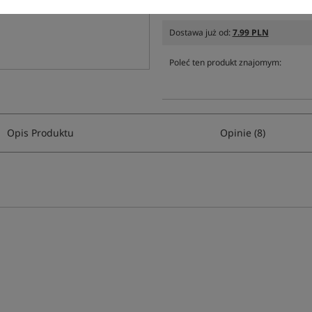
Producent:
Gardner
Dostawa już od:
7.99 PLN
Poleć ten produkt znajomym:
Opis Produktu
Opinie (8)