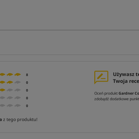
Używasz t
8
Twoja rec
0
0
Oceń produkt
Gardner Co
0
zdobądź dodatkowe punkt
0
a
z tego produktu!