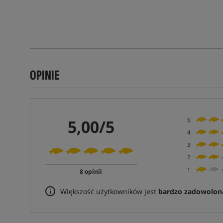
OPINIE
5,00/5
5
4
3
2
1
8 opinii
Większość użytkowników jest
bardzo zadowolon