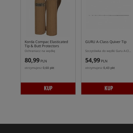
Korda Compac Elasticated
GURU A-Class Quiver Tip
Tip & Butt Protectors
Ochraniacz na wędkę
Szczytówka do wędki Guru A-Class
80,99
54,99
PLN
PLN
otrzymujesz
0,60 pkt
otrzymujesz
0,43 pkt
KUP
KUP