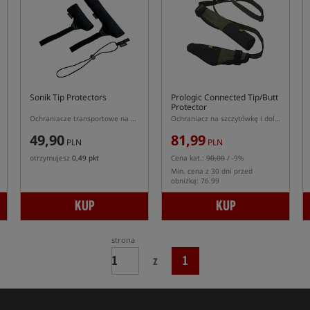
Sonik Tip Protectors
Prologic Connected Tip/Butt
Protector
Ochraniacze transportowe na wędki
Ochraniacz na szczytówkę i dolnik
49,90
81,99
PLN
PLN
otrzymujesz
0,49 pkt
Cena kat.:
90,00
/ -9%
Min. cena z 30 dni przed
obniżką: 76.99
KUP
KUP
strona
z
1