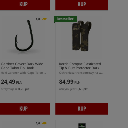
KUP
KUP
Bestseller!
4,8
Gardner Covert Dark Wide
Korda Compac Elasticated
Gape Talon Tip Hook
Tip & Butt Protector Dark
Kamo
Haki Gardner Wide Gape Talon Tip
Ochraniacz transportowy na wędkę Korda w kolorze Dark Kamo
24,49
84,99
PLN
PLN
otrzymujesz
0,20 pkt
otrzymujesz
0,63 pkt
KUP
KUP
5,0