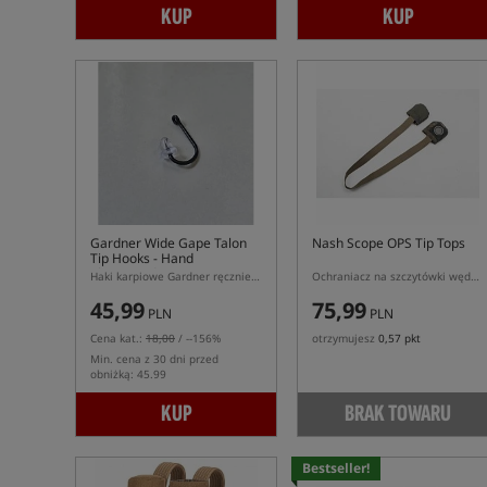
KUP
KUP
Gardner Wide Gape Talon
Nash Scope OPS Tip Tops
Tip Hooks - Hand
Sharpened
Haki karpiowe Gardner ręcznie ostrzone
Ochraniacz na szczytówki wędek Scope
45,99
75,99
PLN
PLN
Cena kat.:
18,00
/ --156%
otrzymujesz
0,57 pkt
Min. cena z 30 dni przed
obniżką: 45.99
KUP
BRAK TOWARU
Bestseller!