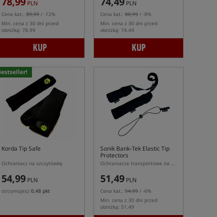
78,99
74,49
PLN
PLN
Cena kat.:
89,99
/ -12%
Cena kat.:
80,99
/ -8%
Min. cena z 30 dni przed
Min. cena z 30 dni przed
obniżką: 78.99
obniżką: 74.49
KUP
KUP
estseller!
Korda Tip Safe
Sonik Bank-Tek Elastic Tip
Protectors
Ochraniacz na szczytówkę
Ochraniacze transportowe na wędkę
54,99
51,49
PLN
PLN
otrzymujesz
0,48 pkt
Cena kat.:
54,99
/ -6%
Min. cena z 30 dni przed
obniżką: 51.49