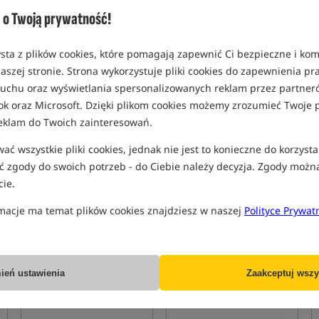
+
o Twoją prywatność!
sta z plików cookies, które pomagają zapewnić Ci bezpieczne i ko
aszej stronie. Strona wykorzystuje pliki cookies do zapewnienia p
Matrix Aquos Ultra-C Spare
Preston Innovations Supera
Tip
X Tip Safe
 ruchu oraz wyświetlania spersonalizowanych reklam przez partneró
Szczytówka do wędki feederowej Matrix Aquos Ultra-C
Pokrowiec na zapasowe szczytówki do feedera
ok oraz Microsoft. Dzięki plikom cookies możemy zrozumieć Twoje p
74,49
98,99
eklam do Twoich zainteresowań.
PLN
PLN
Cena kat.:
80,99
/ -8%
Cena kat.:
134,99
/ -27%
ć wszystkie pliki cookies, jednak nie jest to konieczne do korzysta
Min. cena z 30 dni przed
Min. cena z 30 dni przed
obniżką: 74.49
obniżką: 98.99
 zgody do swoich potrzeb - do Ciebie należy decyzja. Zgody możn
ie.
KUP
KUP
macje ma temat plików cookies znajdziesz w naszej
Polityce Prywat
Promocja
5,0
ień ustawienia
Zaakceptuj wszy