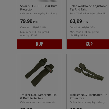
Solar SP C-TECH Tip & Butt
Solar Worldwide Adjustable
Protector
Tip And Tails
Ochraniacz na wędkę karpiową
Solar Worldwide Adjustable Tip And Tails – ochraniacze szczytówki i dolnika wędki
79,99
63,99
PLN
PLN
Cena kat.:
87,00
/ -8%
Cena kat.:
69,00
/ -7%
Min. cena z 30 dni przed
Min. cena z 30 dni przed
obniżką: 77.99
obniżką: 58.99
KUP
KUP
Trakker NXG Neoprene Tip
Trakker NXG Elasticated Tip
& Butt Protectors
Protectors
Ochraniacze transportowe do wędki karpiowej
Ochraniacz na wędkę z elastyczną opaską