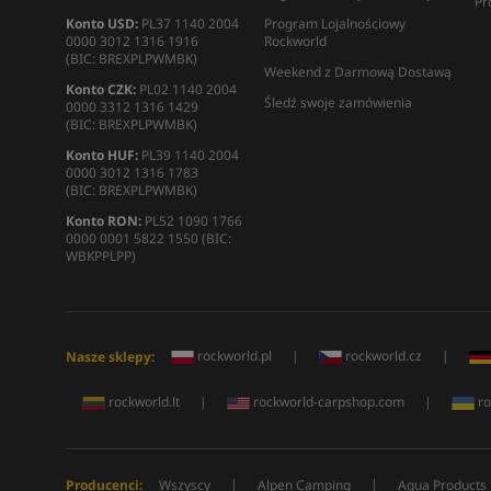
Pr
Konto USD:
PL37 1140 2004
Program Lojalnościowy
0000 3012 1316 1916
Rockworld
(BIC: BREXPLPWMBK)
Weekend z Darmową Dostawą
Konto CZK:
PL02 1140 2004
Śledź swoje zamówienia
0000 3312 1316 1429
(BIC: BREXPLPWMBK)
Konto HUF:
PL39 1140 2004
0000 3012 1316 1783
(BIC: BREXPLPWMBK)
Konto RON:
PL52 1090 1766
0000 0001 5822 1550 (BIC:
WBKPPLPP)
rockworld.pl
|
rockworld.cz
|
Nasze sklepy:
rockworld.lt
|
rockworld-carpshop.com
|
ro
|
|
Producenci:
Wszyscy
Alpen Camping
Aqua Products