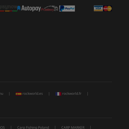
hu
|
rockworld.es
|
rockworld.fr
|
|
|
|
ROS
Carp Fishing Poland
CARP MARKER