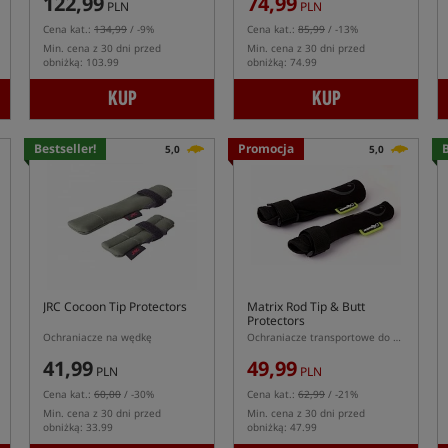
122,99
74,99
PLN
PLN
Cena kat.:
134,99
/ -9%
Cena kat.:
85,99
/ -13%
Min. cena z 30 dni przed
Min. cena z 30 dni przed
obniżką: 103.99
obniżką: 74.99
KUP
KUP
Bestseller!
Promocja
B
5,0
5,0
JRC Cocoon Tip Protectors
Matrix Rod Tip & Butt
Protectors
Ochraniacze na wędkę
Ochraniacze transportowe do wędki
41,99
49,99
PLN
PLN
Cena kat.:
60,00
/ -30%
Cena kat.:
62,99
/ -21%
Min. cena z 30 dni przed
Min. cena z 30 dni przed
obniżką: 33.99
obniżką: 47.99