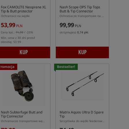
Fox CAMOLITE Neoprene XL
Nash Scope OPS Tip Tops
Tip & Butt protector
Butt & Tip Connector
Ochraniacz na wędki
Ochraniacze transportowe na wędki
53,99
99,99
PLN
PLN
Cena kat.:
71,99
/ -25%
otrzymujesz
0,74 pkt
Min. cena z 30 dni przed
obniżką: 53.99
KUP
KUP
Promocja
Bestseller!
Nash Subterfuge Butt and
Matrix Aquos Ultra D Spare
Tip Connector
Tip
Ochraniacze transportowe wędki z elastycznym pasem napinającym
Szczytówka do wędki feederowej Matrix Aquos Ultra D