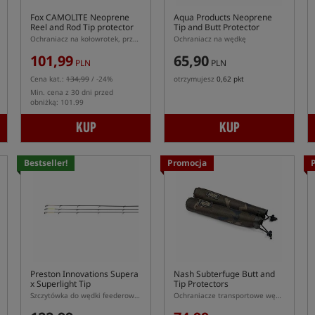
Fox CAMOLITE Neoprene
Aqua Products Neoprene
Reel and Rod Tip protector
Tip and Butt Protector
Ochraniacz na kołowrotek, przelotki i dolnik
Ochraniacz na wędkę
101,99
65,90
PLN
PLN
Cena kat.:
134,99
/ -24%
otrzymujesz
0,62 pkt
Min. cena z 30 dni przed
obniżką: 101.99
KUP
KUP
Bestseller!
Promocja
Preston Innovations Supera
Nash Subterfuge Butt and
x Superlight Tip
Tip Protectors
Szczytówka do wędki feederowej Supera X Superlight
Ochraniacze transportowe wędki