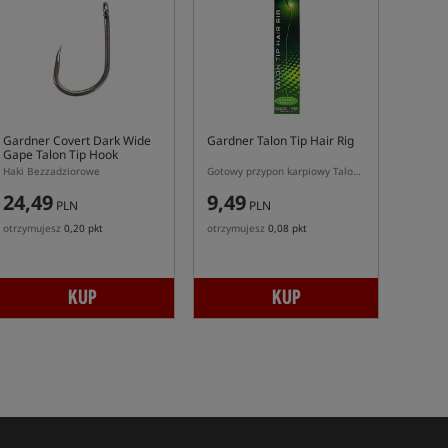
Gardner Covert Dark Wide
Gardner Talon Tip Hair Rig
Gape Talon Tip Hook
Barbless
Haki Bezzadziorowe
Gotowy przypon karpiowy Talon Tip Hair Rig
24,49
9,49
PLN
PLN
otrzymujesz
0,20 pkt
otrzymujesz
0,08 pkt
KUP
KUP