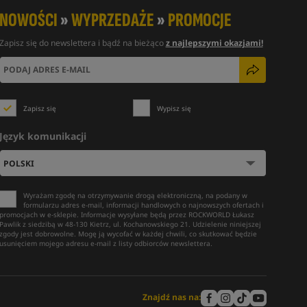
NOWOŚCI
»
WYPRZEDAŻE
»
PROMOCJE
Zapisz się do newslettera i bądź na bieżąco
z najlepszymi okazjami!
Zapisz się
Wypisz się
Język komunikacji
Wyrażam zgodę na otrzymywanie drogą elektroniczną, na podany w
formularzu adres e-mail, informacji handlowych o najnowszych ofertach i
promocjach w e-sklepie. Informacje wysyłane będą przez ROCKWORLD Łukasz
Pawlik z siedzibą w 48-130 Kietrz, ul. Kochanowskiego 21. Udzielenie niniejszej
zgody jest dobrowolne. Mogę ją wycofać w każdej chwili, co skutkować będzie
usunięciem mojego adresu e-mail z listy odbiorców newslettera.
Znajdź nas na: