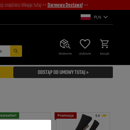
i znajdziesz klikając tutaj >>
Darmowa Dostawa!
<<
PLN
e
śledzenie
ulubione
koszyk
ODSTĄP OD UMOWY TUTAJ »
estseller!
Promocja
5,0