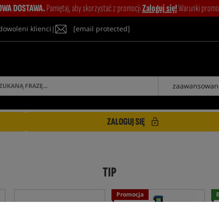
WA DOSTAWA.
Pamiętaj, aby skorzystać z promocji
Zaloguj się!
Warunki promocj
dowoleni klienci
|
[email protected]
zaawansowan
ZALOGUJ SIĘ
TIP
Promocja
B