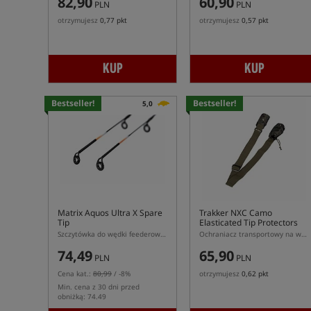
82,90
60,90
PLN
PLN
otrzymujesz
0,77 pkt
otrzymujesz
0,57 pkt
KUP
KUP
Bestseller!
Bestseller!
5,0
Matrix Aquos Ultra X Spare
Trakker NXC Camo
Tip
Elasticated Tip Protectors
Szczytówka do wędki feederowej Matrix Aquos Ultra X
Ochraniacz transportowy na wędkę
74,49
65,90
PLN
PLN
Cena kat.:
80,99
/ -8%
otrzymujesz
0,62 pkt
Min. cena z 30 dni przed
obniżką: 74.49