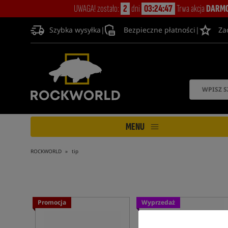
UWAGA! zostało:
2
dni
03:24:46
Trwa akcja
DARMO
Szybka wysyłka
|
Bezpieczne płatności
|
Za
MENU
ROCKWORLD
tip
Promocja
Wyprzedaż