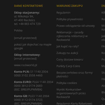
DANE KONTAKTOWE
WARUNKI ZAKUPU
I
Sklep stacjonarny:
Regulamin
Ki
ul. Mikołaja 9A,
Polityka prywatności
Ro
47-400 Racibórz
tel. +48 883 474 729
Prawo odstąpienia od umowy
Mi
Ka
Polska
Reklamacje – zasady
zgłaszania reklamacji w
Ja
[email protected]
Rockworld
ek
pokaż jak dojechać na mapie
Jak kupić na raty?
FA
google
Zakupy na aukcji
Ko
Sklep internetowy:
[email protected]
Ceny dostaw towaru
Pr
www.rockworld.pl
Punkty Carp Coins
Ma
Konto PLN:
51 1140 2004
Bezpieczeństwo oraz formy
Sł
0000 3102 3558 4460
płatności
Fi
Konto EURO:
PL64 1140 2004
Polityka cookies
0000 3812 0174 2683
Ak
(BIC: BREXPLPWMBK)
Wyniki Konkursów+
Bl
organizowanych przez
Konto GB:
PL63 1140 2004
Rockworld
Qu
0000 3112 0174 3723
(BIC: BREXPLPWMBK)
Regulamin Karty Rabatowej