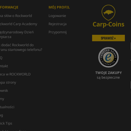
NFORMACJE
MÓJ PROFIL
lka słów o Rockworld
Logowanie
ckworld Carp Academy
Rejestracja
ędzynarodowy Dzień
Przypomnij
rpiarza
SPRAWDŹ »
k dodać Rockworld do
ranu startowego telefonu?
Q
ntakt
TWOJE ZAKUPY
aca w ROCKWORLD
są bezpieczne
pa strony
ownik
lmy
tualności
og
ick Tips