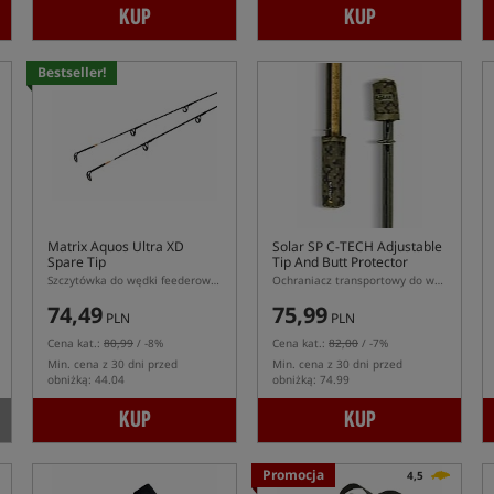
KUP
KUP
Bestseller!
Matrix Aquos Ultra XD
Solar SP C-TECH Adjustable
Spare Tip
Tip And Butt Protector
Szczytówka do wędki feederowej Matrix Aquos Ultra XD
Ochraniacz transportowy do wędki karpiowej
74,49
75,99
PLN
PLN
Cena kat.:
80,99
/ -8%
Cena kat.:
82,00
/ -7%
Min. cena z 30 dni przed
Min. cena z 30 dni przed
obniżką: 44.04
obniżką: 74.99
KUP
KUP
Promocja
4,5