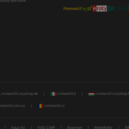
odukty wycofane
Płatności:
rockworld-carpshop.de
|
rockworld.it
|
rockworld-carpshop.
ckworld.com.ua
|
rockworld.ro
|
|
|
|
|
Aqua VU
AVID CARP
Boatman
BoilieRoller
B