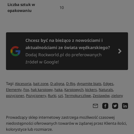
Liczba sztuk w
10
opakowaniu
Chcesz być na bieżąco z nowościami i
aktualnościami ze świata wędkarskiego?
Dodaj Rockworld.pl do preferowanych
źródeł w Google!
Tagi:
,
,
,
,
,
,
Akcesoria
bait zone
D-aligna
D-Rig
dynamite biats
Edges
,
,
,
,
,
,
,
Elementy
Fox
hak karpiowy
haka
Karpiowych
kickers
Naturals
,
,
,
,
,
,
pozycjoner
Pozycjonery
Rurki
szt
Termokurczliwe
Zestawów
zielony
Prowadzący sklep internetowy zastrzega możliwość czasowej
niedostępności oferowanych towarów w żądanej przez Klienta ilości,
kolorystyce lub rozmiarze.