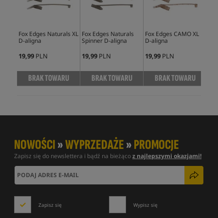
Fox Edges Naturals XL
Fox Edges Naturals
Fox Edges CAMO XL
Fox
D-aligna
Spinner D-aligna
D-aligna
Spi
19,99
PLN
19,99
PLN
19,99
PLN
19,
BRAK TOWARU
BRAK TOWARU
BRAK TOWARU
NOWOŚCI
»
WYPRZEDAŻE
»
PROMOCJE
Zapisz się do newslettera i bądź na bieżąco
z najlepszymi okazjami!
Zapisz się
Wypisz się