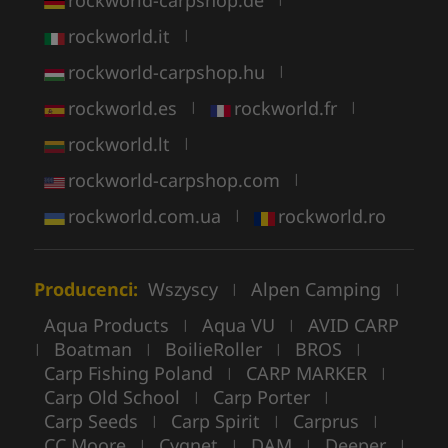
rockworld-carpshop.de
rockworld.it
|
rockworld-carpshop.hu
|
rockworld.es
rockworld.fr
|
|
rockworld.lt
|
rockworld-carpshop.com
|
rockworld.com.ua
rockworld.ro
|
Producenci:
Wszyscy
Alpen Camping
|
|
Aqua Products
Aqua VU
AVID CARP
|
|
Boatman
BoilieRoller
BROS
|
|
|
|
Carp Fishing Poland
CARP MARKER
|
|
Carp Old School
Carp Porter
|
|
Carp Seeds
Carp Spirit
Carprus
|
|
|
CC Moore
Cygnet
DAM
Deeper
|
|
|
|