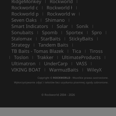
RidgeMonkey
Rockworld
|
|
Rockworld c
Rockworld ł
|
|
Rockworld p
Rockworld w
|
|
Seven Oaks
Shimano
|
|
Smart Indicators
Solar
Sonik
|
|
|
Sonubaits
Spomb
Sportex
Spro
|
|
|
|
Stalomax
StarBaits
StickyBaits
|
|
|
Strategy
Tandem Baits
|
|
TB Baits - Tomas Blazek
Tica
Tiross
|
|
Toslon
Trakker
UltimateProducts
|
|
|
|
Ultimatron
UnderCarp
VASS
|
|
|
VIKING BOAT
WarmuzBaits
WileyX
|
|
Copyright ©
ROCKWORLD
- Wszelkie prawa zastrzeżone.
Wykorzystywanie zdjęć i tekstów bez uzyskania pisemnej zgody zabronione.
© Rockworld 2004 - 2026