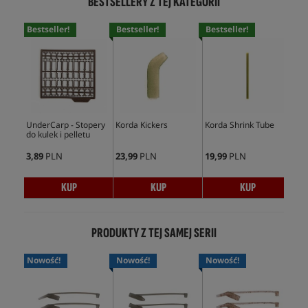
BESTSELLERY Z TEJ KATEGORII
Bestseller!
Bestseller!
Bestseller!
Bes
UnderCarp - Stopery
Korda Kickers
Korda Shrink Tube
Und
do kulek i pelletu
Min
3,89
PLN
23,99
PLN
19,99
PLN
5,9
KUP
KUP
KUP
PRODUKTY Z TEJ SAMEJ SERII
Nowość!
Nowość!
Nowość!
No