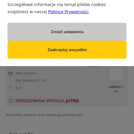
Szczegółowe informacje ma temat plików cookies
znajdziesz w naszej
Polityce Prywatności
.
Zmień ustawienia
tylko produkty na
"naszym magazynie"
(część opcji mogła zostać ukryta przez wybrany sposób filtrowania)
Zaakceptuj wszystkie
Opcja
Cena PLN
Ilość
19.99
Podaj ilość:
model Standard
MPN: CAC1019
EAN: 5056808527114
dostępny
: 2
0,20
szt.
SPODZIEWANA WYSYŁKA
JUTRO
Wszystkie podane ceny zawierają podatek VAT