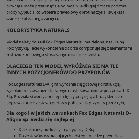
przynęta może przesunąć się po możliwie długiej drodze podczas
próby wyplucia, co wspiera prawidłowy obrót haczyka i zwiększa
szansę skutecznego zacięcia.
KOLORYSTYKA NATURALS
Model należy do serii Fox Edges Naturals i ma zieloną, naturalną
kolorystykę. Takie wykończenie dobrze komponuje się z elementami
zestawu końcowego stosowanymi na dnie łowiska.
DLACZEGO TEN MODEL WYRÓŻNIA SIĘ NA TLE
INNYCH POZYCJONERÓW DO PRZYPONÓW
Fox Edges Naturals D-Aligna wyróżnia się gotową konstrukcją,
wysokim mocowaniem D i łatwym zastosowaniem w przyponach D-
Rig. Pozwala stworzyć odstęp między przynętą a haczykiem, co
poprawia pracę zestawu podczas pobierania przynęty przez rybę.
Dla kogo i w jakich warunkach Fox Edges Naturals D-
Aligna sprawdzi się najlepiej
Dla karpiarzy budujących przypony D-Rig.
Do zestawów wymagających odstępu między przynętą a