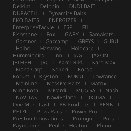
Delkim
Delphin
DUDI BAIT
|
|
|
DURACELL
Dynamite Baits
|
|
EKO BAITS
ENERGIZER
|
|
EnterpriseTackle
ESP
FIL
|
|
|
Fishstone
Fox
GABY
Gamakatsu
|
|
|
Gardner
Gazcamp
GREYS
GURU
|
|
|
|
Haibo
Haswing
Holdcarp
|
|
|
|
Humminbird
Inni
JAG
JAXON
|
|
|
|
JETFISH
JRC
Karel Nikl
Karp Max
|
|
|
Kiana Carp
Kolibri
Korda
|
|
|
|
Korum
Kryston
KUMU
Lowrance
|
|
|
Mainline
Massive Baits
Matrix
|
|
|
|
Minn Kota
Mivardi
MUGGA
Nash
|
|
|
NAVITAS
NawiPoland
OKUMA
|
|
|
|
One More Cast
PB Products
PENN
|
|
|
PETZL
PowaPacs
Power Pro
|
|
|
Preston Innovations
Prologic
Pros
|
|
|
Raymarine
Reuben Heaton
Rhino
|
|
|