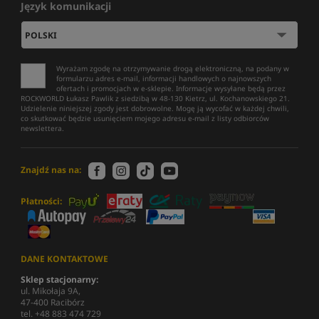
Język komunikacji
Wyrażam zgodę na otrzymywanie drogą elektroniczną, na podany w
formularzu adres e-mail, informacji handlowych o najnowszych
ofertach i promocjach w e-sklepie. Informacje wysyłane będą przez
ROCKWORLD Łukasz Pawlik z siedzibą w 48-130 Kietrz, ul. Kochanowskiego 21.
Udzielenie niniejszej zgody jest dobrowolne. Mogę ją wycofać w każdej chwili,
co skutkować będzie usunięciem mojego adresu e-mail z listy odbiorców
newslettera.
Znajdź nas na:
Płatności:
DANE KONTAKTOWE
Sklep stacjonarny:
ul. Mikołaja 9A,
47-400 Racibórz
tel. +48 883 474 729