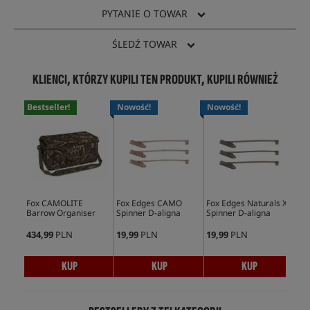
PYTANIE O TOWAR
ŚLEDŹ TOWAR
KLIENCI, KTÓRZY KUPILI TEN PRODUKT, KUPILI RÓWNIEŻ
Bestseller!
Nowość!
Nowość!
No
Fox CAMOLITE
Fox Edges CAMO
Fox Edges Naturals XL
Fox
Barrow Organiser
Spinner D-aligna
Spinner D-aligna
Spi
434,99
PLN
19,99
PLN
19,99
PLN
19,
KUP
KUP
KUP