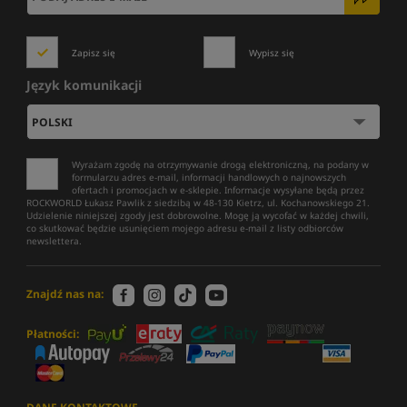
Zapisz się
Wypisz się
Język komunikacji
Wyrażam zgodę na otrzymywanie drogą elektroniczną, na podany w
formularzu adres e-mail, informacji handlowych o najnowszych
ofertach i promocjach w e-sklepie. Informacje wysyłane będą przez
ROCKWORLD Łukasz Pawlik z siedzibą w 48-130 Kietrz, ul. Kochanowskiego 21.
Udzielenie niniejszej zgody jest dobrowolne. Mogę ją wycofać w każdej chwili,
co skutkować będzie usunięciem mojego adresu e-mail z listy odbiorców
newslettera.
Znajdź nas na:
Płatności: