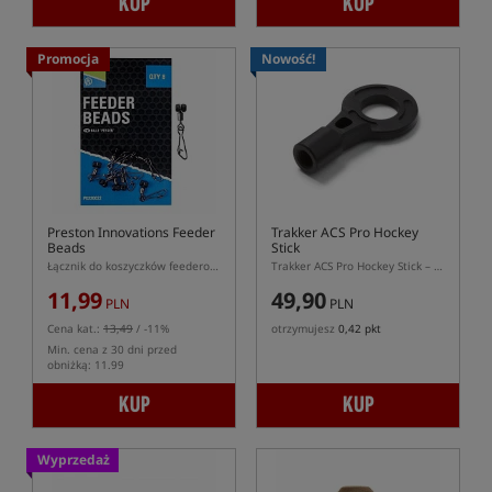
KUP
KUP
Promocja
Nowość!
Preston Innovations Feeder
Trakker ACS Pro Hockey
Beads
Stick
Łącznik do koszyczków feederowych
Trakker ACS Pro Hockey Stick – aluminiowy łącznik 2BA do hangera lub swingera
11,99
49,90
PLN
PLN
Cena kat.:
13,49
/ -11%
otrzymujesz
0,42 pkt
Min. cena z 30 dni przed
obniżką: 11.99
KUP
KUP
Wyprzedaż