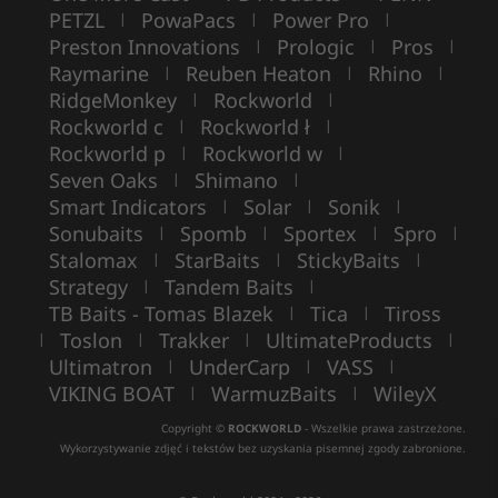
PETZL
PowaPacs
Power Pro
|
|
|
Preston Innovations
Prologic
Pros
|
|
|
Raymarine
Reuben Heaton
Rhino
|
|
|
RidgeMonkey
Rockworld
|
|
Rockworld c
Rockworld ł
|
|
Rockworld p
Rockworld w
|
|
Seven Oaks
Shimano
|
|
Smart Indicators
Solar
Sonik
|
|
|
Sonubaits
Spomb
Sportex
Spro
|
|
|
|
Stalomax
StarBaits
StickyBaits
|
|
|
Strategy
Tandem Baits
|
|
TB Baits - Tomas Blazek
Tica
Tiross
|
|
Toslon
Trakker
UltimateProducts
|
|
|
|
Ultimatron
UnderCarp
VASS
|
|
|
VIKING BOAT
WarmuzBaits
WileyX
|
|
Copyright ©
ROCKWORLD
- Wszelkie prawa zastrzeżone.
Wykorzystywanie zdjęć i tekstów bez uzyskania pisemnej zgody zabronione.