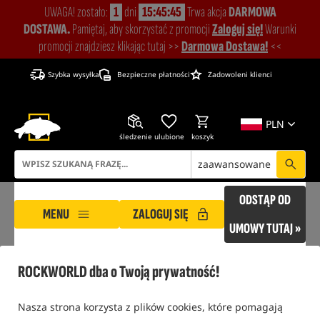
UWAGA! zostało:
1
dni
15:45:45
Trwa akcja
DARMOWA
DOSTAWA.
Pamiętaj, aby skorzystać z promocji
Zaloguj się!
Warunki
promocji znajdziesz klikając tutaj >>
Darmowa Dostawa!
<<
Szybka wysyłka
Bezpieczne płatności
Zadowoleni klienci
PLN
śledzenie
ulubione
koszyk
zaawansowane
ODSTĄP OD
MENU
ZALOGUJ SIĘ
UMOWY TUTAJ »
ROCKWORLD
lacznik
ROCKWORLD dba o Twoją prywatność!
LACZNIK
Nasza strona korzysta z plików cookies, które pomagają