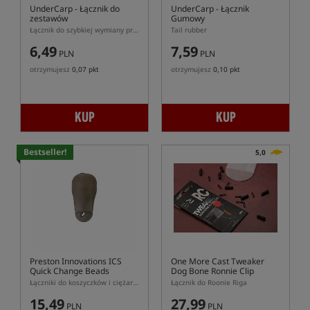
UnderCarp
- Łącznik do
UnderCarp
- Łącznik
zestawów
Gumowy
Łącznik do szybkiej wymiany przyponu
Tail rubber
6,49
7,59
PLN
PLN
otrzymujesz
0,07 pkt
otrzymujesz
0,10 pkt
KUP
KUP
Bestseller!
5,0
Preston Innovations ICS
One More Cast Tweaker
Quick Change Beads
Dog Bone Ronnie Clip
Łączniki do koszyczków i ciężarków z systemem ICS
Łącznik do Roonie Riga
15,49
27,99
PLN
PLN