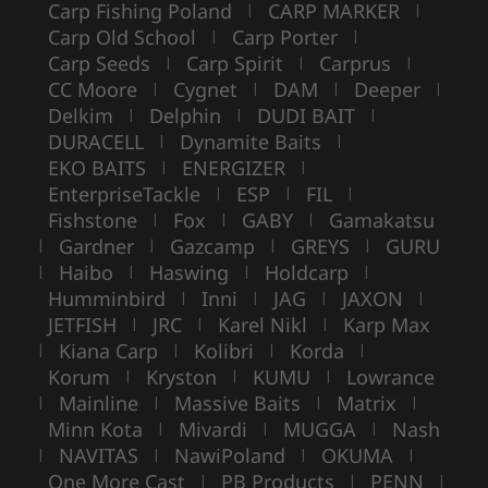
Carp Fishing Poland
CARP MARKER
|
|
Carp Old School
Carp Porter
|
|
Carp Seeds
Carp Spirit
Carprus
|
|
|
CC Moore
Cygnet
DAM
Deeper
|
|
|
|
Delkim
Delphin
DUDI BAIT
|
|
|
DURACELL
Dynamite Baits
|
|
EKO BAITS
ENERGIZER
|
|
EnterpriseTackle
ESP
FIL
|
|
|
Fishstone
Fox
GABY
Gamakatsu
|
|
|
Gardner
Gazcamp
GREYS
GURU
|
|
|
|
Haibo
Haswing
Holdcarp
|
|
|
|
Humminbird
Inni
JAG
JAXON
|
|
|
|
JETFISH
JRC
Karel Nikl
Karp Max
|
|
|
Kiana Carp
Kolibri
Korda
|
|
|
|
Korum
Kryston
KUMU
Lowrance
|
|
|
Mainline
Massive Baits
Matrix
|
|
|
|
Minn Kota
Mivardi
MUGGA
Nash
|
|
|
NAVITAS
NawiPoland
OKUMA
|
|
|
|
One More Cast
PB Products
PENN
|
|
|