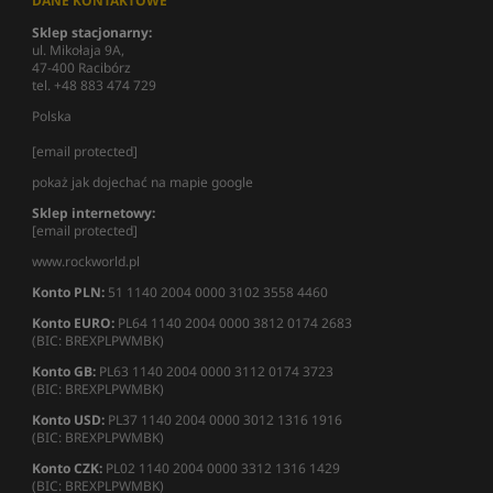
DANE KONTAKTOWE
Sklep stacjonarny:
ul. Mikołaja 9A,
47-400 Racibórz
tel. +48 883 474 729
Polska
[email protected]
pokaż jak dojechać na mapie google
Sklep internetowy:
[email protected]
www.rockworld.pl
Konto PLN:
51 1140 2004 0000 3102 3558 4460
Konto EURO:
PL64 1140 2004 0000 3812 0174 2683
(BIC: BREXPLPWMBK)
Konto GB:
PL63 1140 2004 0000 3112 0174 3723
(BIC: BREXPLPWMBK)
Konto USD:
PL37 1140 2004 0000 3012 1316 1916
(BIC: BREXPLPWMBK)
Konto CZK:
PL02 1140 2004 0000 3312 1316 1429
(BIC: BREXPLPWMBK)