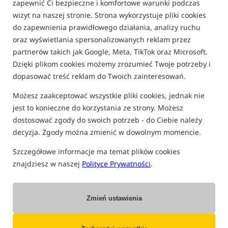
zapewnić Ci bezpieczne i komfortowe warunki podczas
Promocja
4,8
wizyt na naszej stronie. Strona wykorzystuje pliki cookies
do zapewnienia prawidłowego działania, analizy ruchu
oraz wyświetlania spersonalizowanych reklam przez
partnerów takich jak Google, Meta, TikTok oraz Microsoft.
Dzięki plikom cookies możemy zrozumieć Twoje potrzeby i
dopasować treść reklam do Twoich zainteresowań.
TandemBaits Tail Rubbers
Sonik BiveeBo Van Link
Możesz zaakceptować wszystkie pliki cookies, jednak nie
Łącznik Gumowy
Łącznik między namiotem BiveBoo a samochodem
jest to konieczne do korzystania ze strony. Możesz
dostosować zgody do swoich potrzeb - do Ciebie należy
9,99
904,99
PLN
PLN
decyzja. Zgody można zmienić w dowolnym momencie.
otrzymujesz
0,08 pkt
Cena kat.:
1 061,99
/ -15%
Min. cena z 30 dni przed
Szczegółowe informacje ma temat plików cookies
obniżką: 904.99
znajdziesz w naszej
Polityce Prywatności
.
KUP
KUP
Bestseller!
Promocja
5,0
Zmień ustawienia