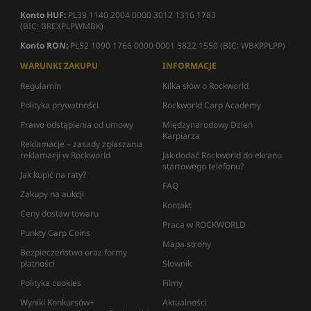
Konto HUF:
PL39 1140 2004 0000 3012 1316 1783
(BIC: BREXPLPWMBK)
Konto RON:
PL52 1090 1766 0000 0001 5822 1550 (BIC: WBKPPLPP)
WARUNKI ZAKUPU
INFORMACJE
Regulamin
Kilka słów o Rockworld
Polityka prywatności
Rockworld Carp Academy
Prawo odstąpienia od umowy
Międzynarodowy Dzień
Karpiarza
Reklamacje – zasady zgłaszania
reklamacji w Rockworld
Jak dodać Rockworld do ekranu
startowego telefonu?
Jak kupić na raty?
FAQ
Zakupy na aukcji
Kontakt
Ceny dostaw towaru
Praca w ROCKWORLD
Punkty Carp Coins
Mapa strony
Bezpieczeństwo oraz formy
płatności
Słownik
Polityka cookies
Filmy
Wyniki Konkursów+
Aktualności