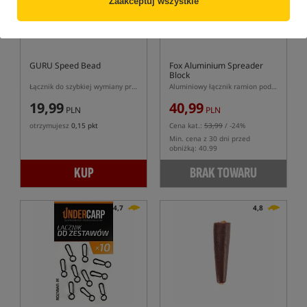
Zaakceptuj wszystkie
GURU Speed Bead
Fox Aluminium Spreader
Block
Łącznik do szybkiej wymiany przyponu
Aluminiowy łącznik ramion podbieraka
19,99
40,99
PLN
PLN
otrzymujesz
0,15 pkt
Cena kat.:
53,99
/ -24%
Min. cena z 30 dni przed
obniżką: 40.99
KUP
BRAK TOWARU
4,7
4,8