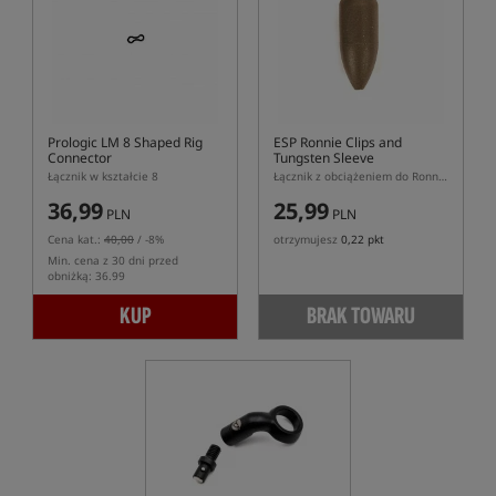
Prologic LM 8 Shaped Rig
ESP Ronnie Clips and
Connector
Tungsten Sleeve
Łącznik w kształcie 8
Łącznik z obciążeniem do Ronnie Rig
36,99
25,99
PLN
PLN
Cena kat.:
40,00
/ -8%
otrzymujesz
0,22 pkt
Min. cena z 30 dni przed
obniżką: 36.99
KUP
BRAK TOWARU