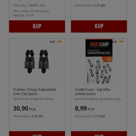
Cena kat.:
16,89
/ -8%
otrzymujesz
0,25 pkt
Min. cena z 30 dni przed
obniżką: 15.49
KUP
KUP
5,0
5,0
Trakker Clinga Adjustable
UnderCarp
- Agrafka
Line Clip (pair)
uniwersalna
Łącznik do hangerów Clinga
Łącznik szybkiej wymiany przyponu/ciężarka
30,90
8,99
PLN
PLN
otrzymujesz
0,29 pkt
otrzymujesz
0,10 pkt