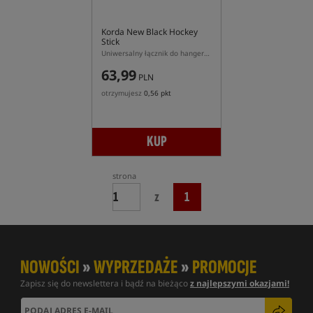
Korda New Black Hockey
Stick
Uniwersalny łącznik do hangerów z szybkozłączem magnetycznym
63,99
PLN
otrzymujesz
0,56 pkt
KUP
strona
z
1
NOWOŚCI
»
WYPRZEDAŻE
»
PROMOCJE
Zapisz się do newslettera i bądź na bieżąco
z najlepszymi okazjami!