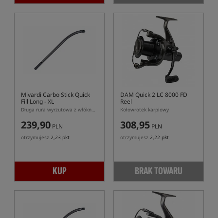
Mivardi Carbo Stick Quick
DAM Quick 2 LC 8000 FD
Fill Long - XL
Reel
Długa rura wyrzutowa z włókna węglowego
Kołowrotek karpiowy
239,90
308,95
PLN
PLN
otrzymujesz
2,23 pkt
otrzymujesz
2,22 pkt
KUP
BRAK TOWARU