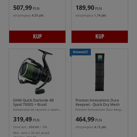
507,99
189,90
PLN
PLN
otrzymujesz
4,55 pkt
otrzymujesz
1,74 pkt
KUP
KUP
Nowość!
DAM Quick Darkside 4B
Preston Innovations Dura
Spod 7000S + Braid
Keepnet - Quick Dry Mesh
3.5 m
Kołowrotek do nęcenia z nawiniętą plecionką
Preston Innovations Dura Keepnet Quick Dry Mesh 3.5m – szybkoschnąca siatka na łowiska naturalne
319,49
464,99
PLN
PLN
Cena kat.:
350,00
/ -9%
otrzymujesz
4,15 pkt
Min. cena z 30 dni przed