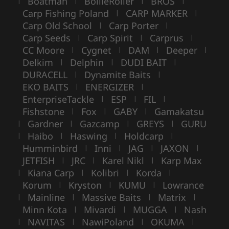
Boatman
BoilieRoller
BROS
|
|
|
|
Carp Fishing Poland
CARP MARKER
|
|
Carp Old School
Carp Porter
|
|
Carp Seeds
Carp Spirit
Carprus
|
|
|
CC Moore
Cygnet
DAM
Deeper
|
|
|
|
Delkim
Delphin
DUDI BAIT
|
|
|
DURACELL
Dynamite Baits
|
|
EKO BAITS
ENERGIZER
|
|
EnterpriseTackle
ESP
FIL
|
|
|
Fishstone
Fox
GABY
Gamakatsu
|
|
|
Gardner
Gazcamp
GREYS
GURU
|
|
|
|
Haibo
Haswing
Holdcarp
|
|
|
|
Humminbird
Inni
JAG
JAXON
|
|
|
|
JETFISH
JRC
Karel Nikl
Karp Max
|
|
|
Kiana Carp
Kolibri
Korda
|
|
|
|
Korum
Kryston
KUMU
Lowrance
|
|
|
Mainline
Massive Baits
Matrix
|
|
|
|
Minn Kota
Mivardi
MUGGA
Nash
|
|
|
NAVITAS
NawiPoland
OKUMA
|
|
|
|