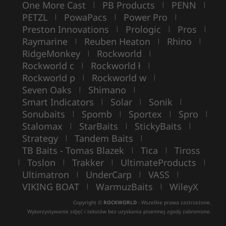
One More Cast
PB Products
PENN
|
|
|
PETZL
PowaPacs
Power Pro
|
|
|
Preston Innovations
Prologic
Pros
|
|
|
Raymarine
Reuben Heaton
Rhino
|
|
|
RidgeMonkey
Rockworld
|
|
Rockworld c
Rockworld ł
|
|
Rockworld p
Rockworld w
|
|
Seven Oaks
Shimano
|
|
Smart Indicators
Solar
Sonik
|
|
|
Sonubaits
Spomb
Sportex
Spro
|
|
|
|
Stalomax
StarBaits
StickyBaits
|
|
|
Strategy
Tandem Baits
|
|
TB Baits - Tomas Blazek
Tica
Tiross
|
|
Toslon
Trakker
UltimateProducts
|
|
|
|
Ultimatron
UnderCarp
VASS
|
|
|
VIKING BOAT
WarmuzBaits
WileyX
|
|
Copyright ©
ROCKWORLD
- Wszelkie prawa zastrzeżone.
Wykorzystywanie zdjęć i tekstów bez uzyskania pisemnej zgody zabronione.