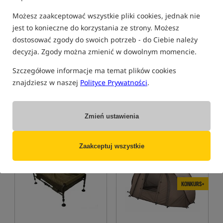
Możesz zaakceptować wszystkie pliki cookies, jednak nie
jest to konieczne do korzystania ze strony. Możesz
dostosować zgody do swoich potrzeb - do Ciebie należy
DELKIM D-Lock Quick
Solar SP C-TECH Quick Up
decyzja. Zgody można zmienić w dowolnym momencie.
Release System - Complete
Cradle XL
(TXi-D)
System szybkiego mocowania
Kołyska karpiowa Solar SP C-TECH Quick Up XL
Szczegółowe informacje ma temat plików cookies
52,99
579,99
PLN
PLN
znajdziesz w naszej
Polityce Prywatności
.
otrzymujesz
0,39 pkt
Cena kat.:
630,00
/ -8%
Min. cena z 30 dni przed
obniżką: 559.99
Zmień ustawienia
BRAK TOWARU
KUP
Zaakceptuj wszystkie
KONKURS+