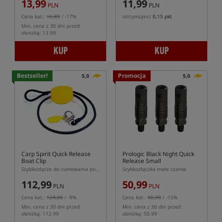
13,99
11,99
PLN
PLN
Cena kat.:
16,89
/ -17%
otrzymujesz
0,15 pkt
Min. cena z 30 dni przed
obniżką: 13.99
KUP
KUP
Bestseller!
Promocja
5,0
5,0
Carp Spirit Quick Release
Prologic Black Night Quick
Boat Clip
Release Small
Szybkozłącze do cumowania pontonu
Szybkozłączka małe czarne
112,99
50,99
PLN
PLN
Cena kat.:
124,00
/ -9%
Cena kat.:
60,00
/ -15%
Min. cena z 30 dni przed
Min. cena z 30 dni przed
obniżką: 112.99
obniżką: 50.99