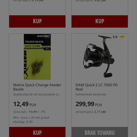
otrzymujesz
0,14 pkt
otrzymujesz
3,62 pkt
KUP
KUP
5,0
Matrix Quick Change Feeder
DAM Quick 2 LC 7000 FD
Beads
Reel
Szybkozłączki do koszyczków do metody Matrix
Kołowrotek karpiowy
12,49
299,99
PLN
PLN
Cena kat.:
13,49
/ -7%
otrzymujesz
2,17 pkt
Min. cena z 30 dni przed
obniżką: 9.99
KUP
BRAK TOWARU