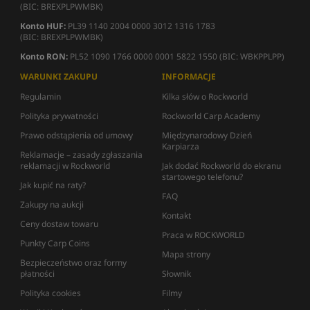
(BIC: BREXPLPWMBK)
Konto HUF:
PL39 1140 2004 0000 3012 1316 1783
(BIC: BREXPLPWMBK)
Konto RON:
PL52 1090 1766 0000 0001 5822 1550 (BIC: WBKPPLPP)
WARUNKI ZAKUPU
INFORMACJE
Regulamin
Kilka słów o Rockworld
Polityka prywatności
Rockworld Carp Academy
Prawo odstąpienia od umowy
Międzynarodowy Dzień
Karpiarza
Reklamacje – zasady zgłaszania
reklamacji w Rockworld
Jak dodać Rockworld do ekranu
startowego telefonu?
Jak kupić na raty?
FAQ
Zakupy na aukcji
Kontakt
Ceny dostaw towaru
Praca w ROCKWORLD
Punkty Carp Coins
Mapa strony
Bezpieczeństwo oraz formy
płatności
Słownik
Polityka cookies
Filmy