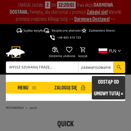
UWAGA! zostało:
2
dni
12:20:00
Trwa akcja
DARMOWA
DOSTAWA.
Pamiętaj, aby skorzystać z promocji
Zaloguj się!
Warunki
promocji znajdziesz klikając tutaj >>
Darmowa Dostawa!
<<
Szybka wysyłka
Bezpieczne płatności
Zadowoleni klienci
+48 883 474 729
PLN
śledzenie
ulubione
koszyk
zaawansowane
ODSTĄP OD
MENU
ZALOGUJ SIĘ
UMOWY TUTAJ »
ROCKWORLD
quick
QUICK