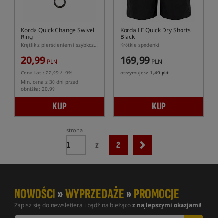
Korda Quick Change Swivel
Korda LE Quick Dry Shorts
Ring
Black
Krętlik z pierścieniem i szybkozłaczką
Krótkie spodenki
20,99
169,99
PLN
PLN
Cena kat.:
22,99
/ -9%
otrzymujesz
1,49 pkt
Min. cena z 30 dni przed
obniżką: 20.99
KUP
KUP
strona
z
2
NOWOŚCI
»
WYPRZEDAŻE
»
PROMOCJE
Zapisz się do newslettera i bądź na bieżąco
z najlepszymi okazjami!