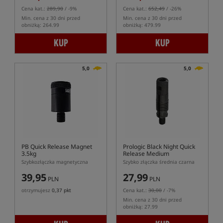
Cena kat.:
289,90
/ -9%
Cena kat.:
652,49
/ -26%
Min. cena z 30 dni przed
Min. cena z 30 dni przed
obniżką: 264.99
obniżką: 479.99
KUP
KUP
5,0
5,0
PB Quick Release Magnet
Prologic Black Night Quick
3.5kg
Release Medium
Szybkozłączka magnetyczna
Szybko złączka średnia czarna
39,95
27,99
PLN
PLN
otrzymujesz
0,37 pkt
Cena kat.:
30,00
/ -7%
Min. cena z 30 dni przed
obniżką: 27.99