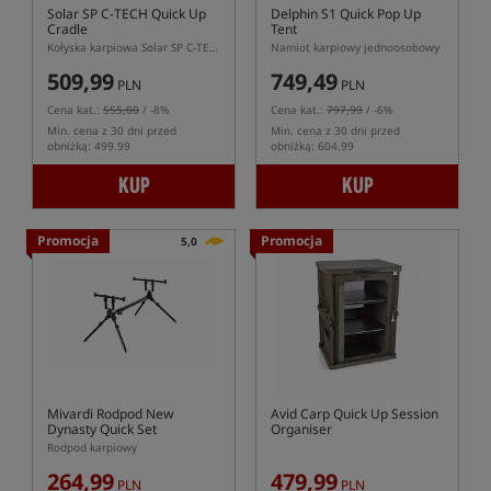
Solar SP C-TECH Quick Up
Delphin S1 Quick Pop Up
Cradle
Tent
Kołyska karpiowa Solar SP C-TECH Quick Up
Namiot karpiowy jednoosobowy
509,99
749,49
PLN
PLN
Cena kat.:
555,00
/ -8%
Cena kat.:
797,99
/ -6%
Min. cena z 30 dni przed
Min. cena z 30 dni przed
obniżką: 499.99
obniżką: 604.99
KUP
KUP
Promocja
Promocja
5,0
Mivardi Rodpod New
Avid Carp Quick Up Session
Dynasty Quick Set
Organiser
Rodpod karpiowy
264,99
479,99
PLN
PLN