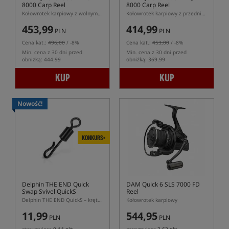
8000 Carp Reel
8000 Carp Reel
Kołowrotek karpiowy z wolnym biegiem
Kołowrotek karpiowy z przednim hamulcem i korbką składaną QF
453,99
414,99
PLN
PLN
Cena kat.:
496,00
/ -8%
Cena kat.:
453,00
/ -8%
Min. cena z 30 dni przed
Min. cena z 30 dni przed
obniżką: 444.99
obniżką: 369.99
KUP
KUP
Nowość!
KONKURS+
Delphin THE END Quick
DAM Quick 6 SLS 7000 FD
Swap Svivel QuickS
Reel
Delphin THE END QuickS – krętlik karpiowy z szybkozłączką
Kołowrotek karpiowy
11,99
544,95
PLN
PLN