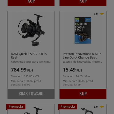
KUP
KUP
5,0
DAM Quick 5 SLS 7000 FS
Preston Innovations ICM In-
Reel
Line Quick Change Bead
Kołowrotek karpiowy z wolnym biegiem
Łączniki do koszyczków Preston ICM
784,99
15,49
PLN
PLN
Cena kat.:
855,00
/ -8%
Cena kat.:
16,89
/ -8%
Min. cena z 30 dni przed
Min. cena z 30 dni przed
obniżką: 589.99
obniżką: 13.99
BRAK TOWARU
KUP
Promocja
Promocja
5,0