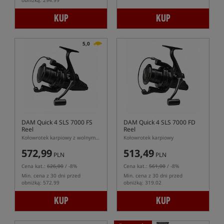
obniżką: 294.99
KUP
KUP
5,0
DAM Quick 4 SLS 7000 FS
DAM Quick 4 SLS 7000 FD
Reel
Reel
Kołowrotek karpiowy z wolnym biegiem
Kołowrotek karpiowy
572,99
513,49
PLN
PLN
Cena kat.:
626,00
/ -8%
Cena kat.:
561,00
/ -8%
Min. cena z 30 dni przed
Min. cena z 30 dni przed
obniżką: 572.99
obniżką: 319.02
KUP
KUP