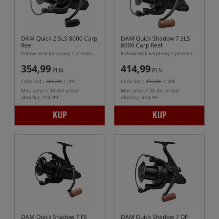
DAM Quick 2 SLS 8000 Carp
DAM Quick Shadow 7 SLS
Reel
8000 Carp Reel
Kołowrotek karpiowy z przednim hamulcem
Kołowrotek karpiowy z przednim hamulcem
354,99
414,99
PLN
PLN
Cena kat.:
388,00
/ -9%
Cena kat.:
453,00
/ -8%
Min. cena z 30 dni przed
Min. cena z 30 dni przed
obniżką: 314.99
obniżką: 414.99
KUP
KUP
DAM Quick Shadow 7 FS
DAM Quick Shadow 7 QF