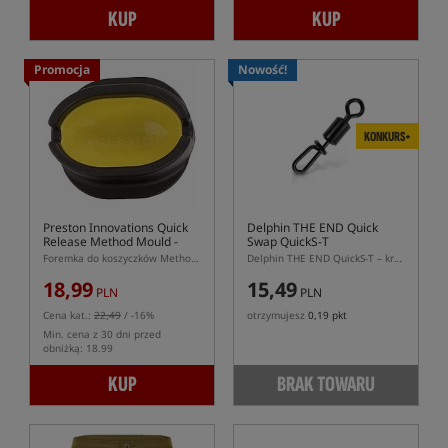
KUP
KUP
Promocja
Nowość!
KONKURS+
Preston Innovations Quick
Delphin THE END Quick
Release Method Mould -
Swap QuickS-T
Large
Foremka do koszyczków Method Feeder marki Preston w rozmiarze Large
Delphin THE END QuickS-T – krętlik karpiowy z szybkozłączką typu Gizmo
18,99
15,49
PLN
PLN
Cena kat.:
22,49
/ -16%
otrzymujesz
0,19 pkt
Min. cena z 30 dni przed
obniżką: 18.99
KUP
BRAK TOWARU