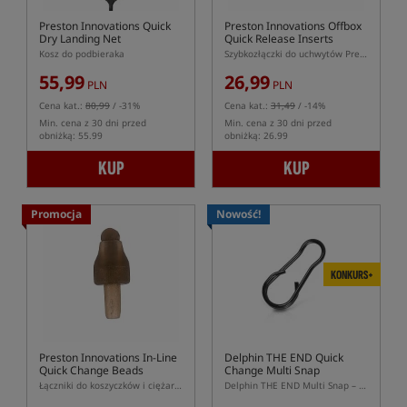
Preston Innovations Quick
Preston Innovations Offbox
Dry Landing Net
Quick Release Inserts
Kosz do podbieraka
Szybkozłączki do uchwytów Preston Offbox
55,99
26,99
PLN
PLN
Cena kat.:
80,99
/ -31%
Cena kat.:
31,49
/ -14%
Min. cena z 30 dni przed
Min. cena z 30 dni przed
obniżką: 55.99
obniżką: 26.99
KUP
KUP
Promocja
Nowość!
KONKURS+
Preston Innovations In-Line
Delphin THE END Quick
Quick Change Beads
Change Multi Snap
Łączniki do koszyczków i ciężarków Preston Innovations
Delphin THE END Multi Snap – klips do szybkiej wymiany ciężarka