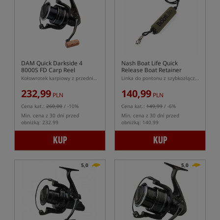
DAM Quick Darkside 4
Nash Boat Life Quick
8000S FD Carp Reel
Release Boat Retainer
Kołowrotek karpiowy z przednim hamulcem
Linka do pontonu z szybkozłączem serii Nash Boat Life
232,99
140,99
PLN
PLN
Cena kat.:
260,00
/ -10%
Cena kat.:
149,99
/ -6%
Min. cena z 30 dni przed
Min. cena z 30 dni przed
obniżką: 232.99
obniżką: 140.99
KUP
KUP
5,0
5,0