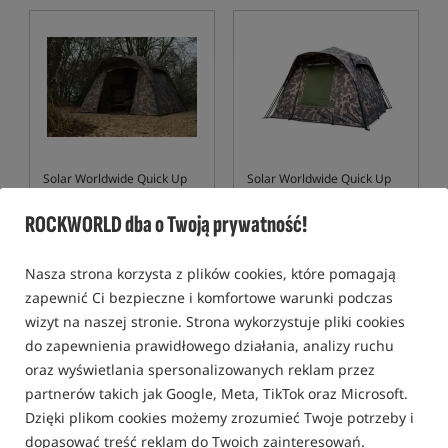
Solar Worldwide Quick Up
Solar Worldwide Quick Up
Shelter XL
Shelter
Namiot karpiowy Solar Worldwide Quick Up XL
Namiot karpiowy Solar Worldwide Quick Up Shelter Standard
ROCKWORLD dba o Twoją prywatność!
2 579,99
1 949,99
PLN
PLN
Cena kat.:
2 800,00
/ -8%
Cena kat.:
2 120,00
/ -8%
Nasza strona korzysta z plików cookies, które pomagają
Min. cena z 30 dni przed
Min. cena z 30 dni przed
zapewnić Ci bezpieczne i komfortowe warunki podczas
obniżką: 2499.99
obniżką: 1899.99
wizyt na naszej stronie. Strona wykorzystuje pliki cookies
KUP
KUP
do zapewnienia prawidłowego działania, analizy ruchu
oraz wyświetlania spersonalizowanych reklam przez
Bestseller!
5,0
partnerów takich jak Google, Meta, TikTok oraz Microsoft.
Dzięki plikom cookies możemy zrozumieć Twoje potrzeby i
dopasować treść reklam do Twoich zainteresowań.