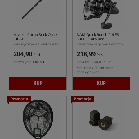
Mivardi Carbo Stick Quick
DAM Quick Runshift 6 FS
Fill - XL
6000S Carp Reel
Rura wyrzutowa z włókna węglowego
Kołowrotek karpiowy z wolnym biegiem
204,90
218,99
PLN
PLN
otrzymujesz
1,84 pkt
Cena kat.:
240,00
/ -9%
Min. cena z 30 dni przed
obniżką: 197.99
KUP
KUP
Promocja
Promocja