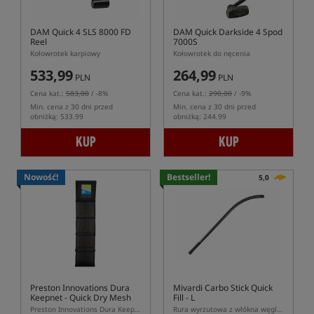
DAM Quick 4 SLS 8000 FD
DAM Quick Darkside 4 Spod
Reel
7000S
Kołowrotek karpiowy
Kołowrotek do nęcenia
533,99
264,99
PLN
PLN
Cena kat.:
583,00
/ -8%
Cena kat.:
290,00
/ -9%
Min. cena z 30 dni przed
Min. cena z 30 dni przed
obniżką: 533.99
obniżką: 244.99
KUP
KUP
Nowość!
Bestseller!
5,0
Preston Innovations Dura
Mivardi Carbo Stick Quick
Keepnet - Quick Dry Mesh
Fill - L
4m
Preston Innovations Dura Keepnet Quick Dry Mesh 4m – szybkoschnąca siatka na łowiska naturalne
Rura wyrzutowa z włókna węglowego