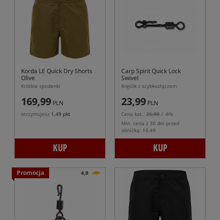
Korda LE Quick Dry Shorts
Carp Spirit Quick Lock
Olive
Swivel
Krótkie spodenki
Krętlik z szybkozłączem
169,99
23,99
PLN
PLN
otrzymujesz
1,49 pkt
Cena kat.:
26,00
/ -8%
Min. cena z 30 dni przed
obniżką: 18.49
KUP
KUP
Promocja
4,9