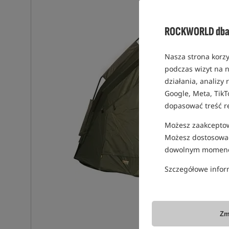
ROCKWORLD dba 
Nasza strona korzy
podczas wizyt na n
działania, analizy
Google, Meta, TikT
dopasować treść r
Możesz zaakceptowa
Możesz dostosować
dowolnym momenc
Szczegółowe infor
Zm