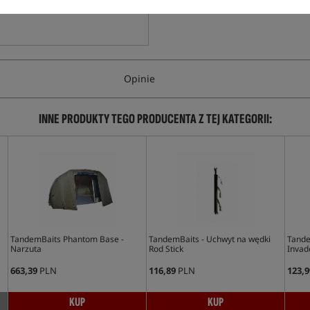
Opinie
INNE PRODUKTY TEGO PRODUCENTA Z TEJ KATEGORII:
TandemBaits Phantom Base -
TandemBaits - Uchwyt na wędki
Tande
Narzuta
Rod Stick
Invad
663,39
PLN
116,89
PLN
123,9
KUP
KUP