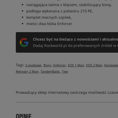
naciągająca taśma z klipsem, stabilizujący bivvy,
podłoga wykonana z poliestru 210 PE,
komplet mocnych szpilek,
mieści dwa łóżka Enforcer
Chcesz być na bieżąco z nowościami i aktualn
Dodaj Rockworld.pl do preferowanych źródeł w 
Tagi:
,
,
,
,
,
2-osobowe
Bivvy
Enforcer
EOS 1 Man
EOS 2 Man
Karpiowe
,
,
Retreat+ 2 Man
TandemBaits
Two
Prowadzący sklep internetowy zastrzega możliwość czasow
OPINIE