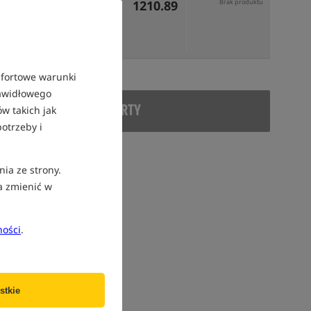
1210.89
Brak produktu
mfortowe warunki
rawidłowego
DUKT WYCOFANY Z OFERTY
w takich jak
otrzeby i
nia ze strony.
a zmienić w
ności
.
stkie