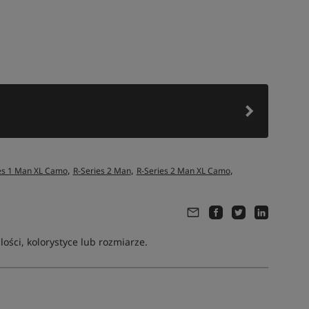
,
,
,
es 1 Man XL Camo
R-Series 2 Man
R-Series 2 Man XL Camo
ści, kolorystyce lub rozmiarze.
Tym produktem interesuje się:
12 osób