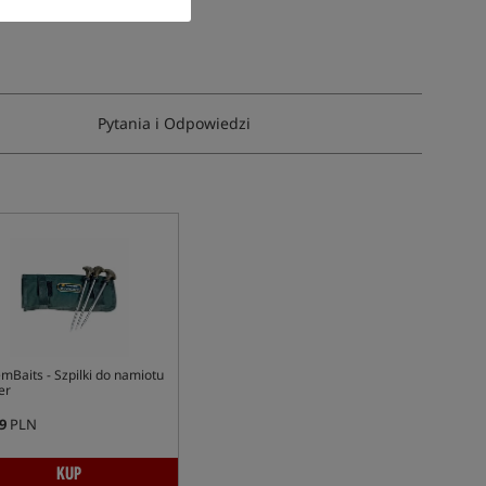
Pytania i Odpowiedzi
mBaits - Szpilki do namiotu
er
9
PLN
KUP