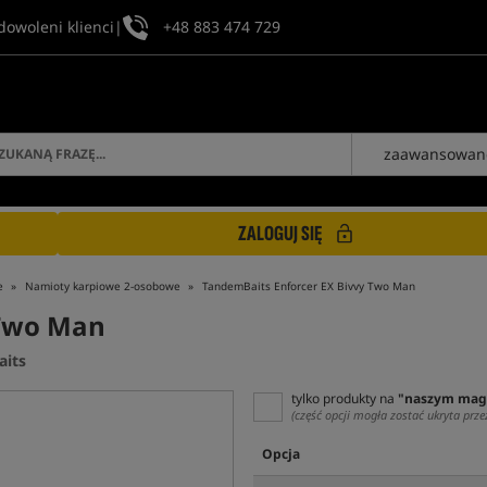
dowoleni klienci
|
+48 883 474 729
zaawansowan
ZALOGUJ SIĘ
e
Namioty karpiowe 2-osobowe
TandemBaits Enforcer EX Bivvy Two Man
 Two Man
aits
tylko produkty na
"naszym mag
(część opcji mogła zostać ukryta prze
Opcja