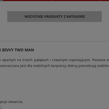
WSZYSTKIE PRODUKTY Z KATEGORII
X BIVVY TWO MAN
opartym na trzech pałąkach i czwartym napinającym. Pozwala to
rzeznaczona jest dla mobilnych karpiarzy, którzy potrzebują stabil
pcje otwarcia,
C,