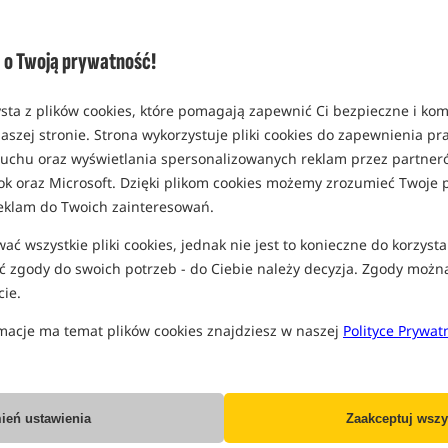
Standard
MPN: 00676
o Twoją prywatność!
EAN: 5907666622490
sta z plików cookies, które pomagają zapewnić Ci bezpieczne i ko
aszej stronie. Strona wykorzystuje pliki cookies do zapewnienia p
PRO
 ruchu oraz wyświetlania spersonalizowanych reklam przez partneró
ok oraz Microsoft. Dzięki plikom cookies możemy zrozumieć Twoje p
eklam do Twoich zainteresowań.
ć wszystkie pliki cookies, jednak nie jest to konieczne do korzysta
 zgody do swoich potrzeb - do Ciebie należy decyzja. Zgody możn
ie.
macje ma temat plików cookies znajdziesz w naszej
Polityce Prywat
ień ustawienia
Zaakceptuj wszy