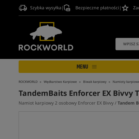
Szybka wysyłka
|
Bezpieczne płatności
|
Za
MENU
ROCKWORLD
Wędkarstwo Karpiowe
Biwak karpiowy
Namioty karpiow
TandemBaits Enforcer EX Bivvy
Namiot karpiowy 2 osobowy Enforcer EX Bivvy /
Tandem B