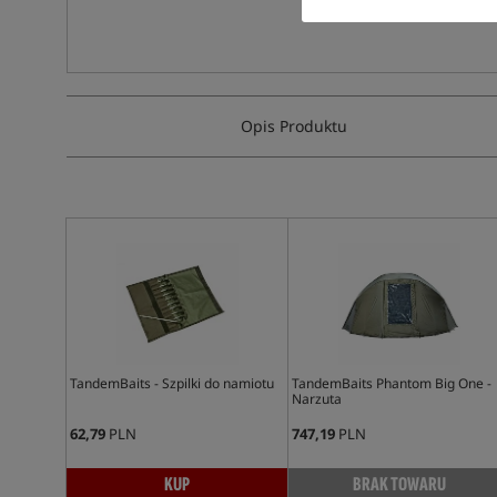
Opis Produktu
TandemBaits - Szpilki do namiotu
TandemBaits Phantom Big One -
Narzuta
62,79
PLN
747,19
PLN
KUP
BRAK TOWARU