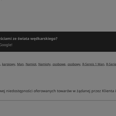
ościami ze świata wędkarskiego?
Google!
,
,
,
,
,
,
,
,
karpiowy
Man
Namiot
Namioty
osobowe
osobowy
R-Sereis 1 Man
R-Seri
ej niedostępności oferowanych towarów w żądanej przez Klienta ilo