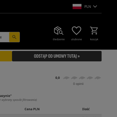
PLN
e
śledzenie
ulubione
koszyk
ODSTĄP OD UMOWY TUTAJ »
0,0
0 opinii
azynie"
z wybrany sposób filtrowania)
Cena PLN
Ilość