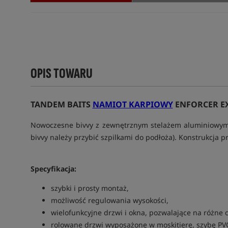
OPIS TOWARU
TANDEM BAITS
NAMIOT KARPIOWY
ENFORCER E
Nowoczesne bivvy z zewnętrznym stelażem aluminiowym 
bivvy należy przybić szpilkami do podłoża). Konstrukcja p
Specyfikacja:
szybki i prosty montaż,
możliwość regulowania wysokości,
wielofunkcyjne drzwi i okna, pozwalające na różne o
rolowane drzwi wyposażone w moskitierę, szybę PV