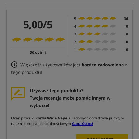
5
36
5,00/5
4
0
3
0
2
0
1
0
36 opinii
Większość użytkowników jest
bardzo zadowolona
z
tego produktu!
Używasz tego produktu?
Twoja recenzja może pomóc innym w
wyborze!
Oceń produkt
Korda Wide Gape X
i zdobądź dodatkowe punkty w
naszym programie lojalnościowym
Carp-Coins!