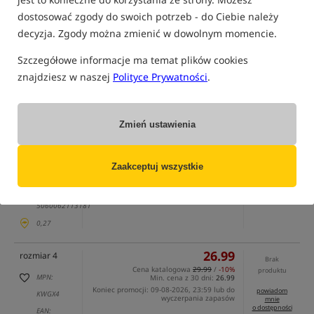
dostosować zgody do swoich potrzeb - do Ciebie należy
decyzja. Zgody można zmienić w dowolnym momencie.
Szczegółowe informacje ma temat plików cookies
tylko produkty na
"naszym magazynie"
znajdziesz w naszej
Polityce Prywatności
.
(część opcji mogła zostać ukryta przez wybrany sposób filtrowania)
Opcja
Cena PLN
Ilość
Zmień ustawienia
26.99
rozmiar 2
Brak
Cena katalogowa
29.99
/
-10%
produktu
MPN:
Min. cena z 30 dni:
26.99
Zaakceptuj wszystkie
Koniec promocji: 09-08-2026, 23:59 lub do
powiadom
KWGX2
wyczerpania zapasów
mnie
o dostępności
EAN:
5060062113181
0,27
26.99
rozmiar 4
Brak
Cena katalogowa
29.99
/
-10%
produktu
MPN:
Min. cena z 30 dni:
26.99
Koniec promocji: 09-08-2026, 23:59 lub do
powiadom
KWGX4
wyczerpania zapasów
mnie
o dostępności
EAN: