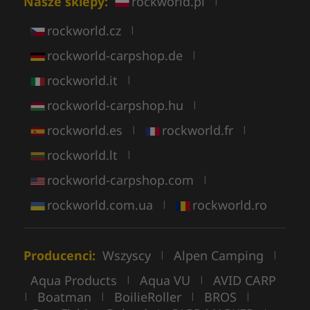
Nasze sklepy:
rockworld.pl
|
rockworld.cz
|
rockworld-carpshop.de
|
rockworld.it
|
rockworld-carpshop.hu
|
rockworld.es
rockworld.fr
|
|
rockworld.lt
|
rockworld-carpshop.com
|
rockworld.com.ua
rockworld.ro
|
Producenci:
Wszyscy
Alpen Camping
|
|
Aqua Products
Aqua VU
AVID CARP
|
|
Boatman
BoilieRoller
BROS
|
|
|
|