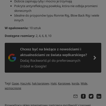
Dobrze zapinają ryby i mocno je trzymają
Pokryte antyrefleksyjną powłoką, która nie odbija promieni
słonecznych
Idealne do przyponów typu Ronnie Rig, Blow Back Rig i wiele
innych
W opakowaniu:
10 sztuk
Dostępne rozmiary:
2, 4, 6, 8, 10
Chcesz być na bieżąco z nowościami i
aktualnościami ze świata wędkarskiego?
Dodaj Rockworld.pl do preferowanych
źródeł w Google!
Tagi:
,
,
,
,
,
,
,
Gape
Haczyki
hak karpiowy
Haki
Karpiowe
korda
Wide
wzmocnione
Prowadzący sklep internetowy zastrzega możliwość czasowej