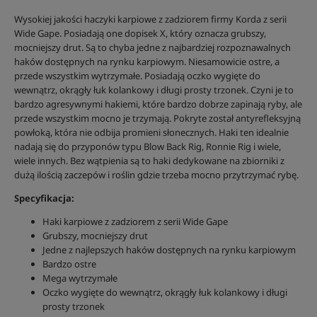
Wysokiej jakości haczyki karpiowe z zadziorem firmy Korda z serii
Wide Gape. Posiadają one dopisek X, który oznacza grubszy,
mocniejszy drut. Są to chyba jedne z najbardziej rozpoznawalnych
haków dostępnych na rynku karpiowym. Niesamowicie ostre, a
przede wszystkim wytrzymałe. Posiadają oczko wygięte do
wewnątrz, okrągły łuk kolankowy i długi prosty trzonek. Czyni je to
bardzo agresywnymi hakiemi, które bardzo dobrze zapinają ryby, ale
przede wszystkim mocno je trzymają. Pokryte został antyrefleksyjną
powłoką, która nie odbija promieni słonecznych. Haki ten idealnie
nadają się do przyponów typu Blow Back Rig, Ronnie Rig i wiele,
wiele innych. Bez wątpienia są to haki dedykowane na zbiorniki z
dużą ilością zaczepów i roślin gdzie trzeba mocno przytrzymać rybę.
Specyfikacja:
Haki karpiowe z zadziorem z serii Wide Gape
Grubszy, mocniejszy drut
Jedne z najlepszych haków dostępnych na rynku karpiowym
Bardzo ostre
Mega wytrzymałe
Oczko wygięte do wewnątrz, okrągły łuk kolankowy i długi
prosty trzonek