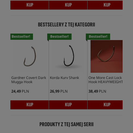
KUP
KUP
KUP
BESTSELLERY Z TEJ KATEGORII
Bestseller!
Bestseller!
Bestseller!
Bes
Gardner Covert Dark
Korda Kurv Shank
One More Cast Lock
Kor
Mugga Hook
Hook HEAVYWEIGHT
Ho
24,49
PLN
26,99
PLN
38,49
PLN
28,
KUP
KUP
KUP
PRODUKTY Z TEJ SAMEJ SERII