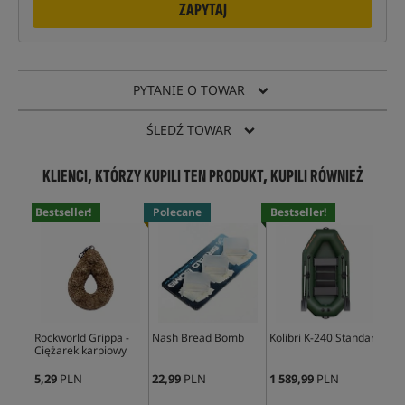
ZAPYTAJ
PYTANIE O TOWAR
ŚLEDŹ TOWAR
KLIENCI, KTÓRZY KUPILI TEN PRODUKT, KUPILI RÓWNIEŻ
Bestseller!
Polecane
Bestseller!
Bes
Rockworld Grippa -
Nash Bread Bomb
Kolibri K-240 Standard
Kor
Ciężarek karpiowy
5,29
PLN
22,99
PLN
1 589,99
PLN
29,