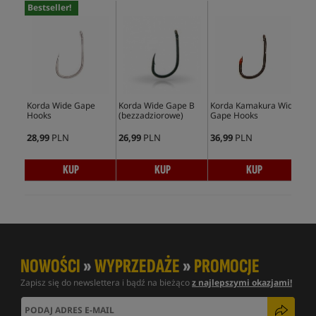
Bestseller!
Korda Wide Gape
Korda Wide Gape B
Korda Kamakura Wide
Kor
Hooks
(bezzadziorowe)
Gape Hooks
Gap
28,99
PLN
26,99
PLN
36,99
PLN
39,
KUP
KUP
KUP
NOWOŚCI
»
WYPRZEDAŻE
»
PROMOCJE
Zapisz się do newslettera i bądź na bieżąco
z najlepszymi okazjami!