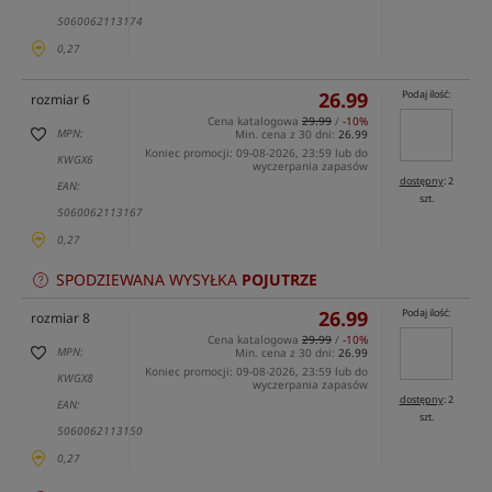
5060062113174
0,27
26.99
Podaj ilość:
rozmiar 6
Cena katalogowa
29.99
/
-10%
MPN:
Min. cena z 30 dni:
26.99
Koniec promocji: 09-08-2026, 23:59 lub do
KWGX6
wyczerpania zapasów
dostępny
: 2
EAN:
szt.
5060062113167
0,27
SPODZIEWANA WYSYŁKA
POJUTRZE
26.99
Podaj ilość:
rozmiar 8
Cena katalogowa
29.99
/
-10%
MPN:
Min. cena z 30 dni:
26.99
Koniec promocji: 09-08-2026, 23:59 lub do
KWGX8
wyczerpania zapasów
dostępny
: 2
EAN:
szt.
5060062113150
0,27