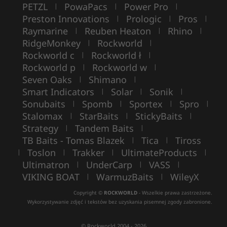
PETZL
PowaPacs
Power Pro
|
|
|
Preston Innovations
Prologic
Pros
|
|
|
Raymarine
Reuben Heaton
Rhino
|
|
|
RidgeMonkey
Rockworld
|
|
Rockworld c
Rockworld ł
|
|
Rockworld p
Rockworld w
|
|
Seven Oaks
Shimano
|
|
Smart Indicators
Solar
Sonik
|
|
|
Sonubaits
Spomb
Sportex
Spro
|
|
|
|
Stalomax
StarBaits
StickyBaits
|
|
|
Strategy
Tandem Baits
|
|
TB Baits - Tomas Blazek
Tica
Tiross
|
|
Toslon
Trakker
UltimateProducts
|
|
|
|
Ultimatron
UnderCarp
VASS
|
|
|
VIKING BOAT
WarmuzBaits
WileyX
|
|
Copyright ©
ROCKWORLD
- Wszelkie prawa zastrzeżone.
Wykorzystywanie zdjęć i tekstów bez uzyskania pisemnej zgody zabronione.
© Rockworld 2004 - 2026