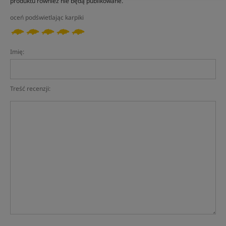
produktu również nie będą publikowane.
oceń podświetlając karpiki
Imię:
Treść recenzji: