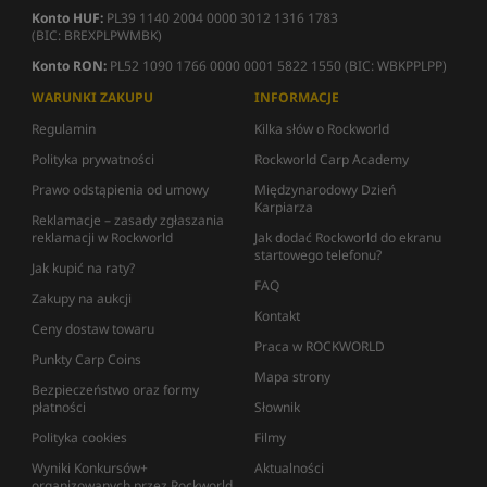
Konto HUF:
PL39 1140 2004 0000 3012 1316 1783
(BIC: BREXPLPWMBK)
Konto RON:
PL52 1090 1766 0000 0001 5822 1550 (BIC: WBKPPLPP)
WARUNKI ZAKUPU
INFORMACJE
Regulamin
Kilka słów o Rockworld
Polityka prywatności
Rockworld Carp Academy
Prawo odstąpienia od umowy
Międzynarodowy Dzień
Karpiarza
Reklamacje – zasady zgłaszania
reklamacji w Rockworld
Jak dodać Rockworld do ekranu
startowego telefonu?
Jak kupić na raty?
FAQ
Zakupy na aukcji
Kontakt
Ceny dostaw towaru
Praca w ROCKWORLD
Punkty Carp Coins
Mapa strony
Bezpieczeństwo oraz formy
płatności
Słownik
Polityka cookies
Filmy
Wyniki Konkursów+
Aktualności
organizowanych przez Rockworld