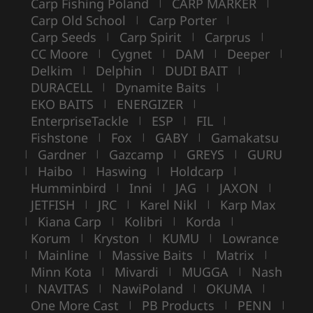
Carp Fishing Poland
CARP MARKER
|
|
Carp Old School
Carp Porter
|
|
Carp Seeds
Carp Spirit
Carprus
|
|
|
CC Moore
Cygnet
DAM
Deeper
|
|
|
|
Delkim
Delphin
DUDI BAIT
|
|
|
DURACELL
Dynamite Baits
|
|
EKO BAITS
ENERGIZER
|
|
EnterpriseTackle
ESP
FIL
|
|
|
Fishstone
Fox
GABY
Gamakatsu
|
|
|
Gardner
Gazcamp
GREYS
GURU
|
|
|
|
Haibo
Haswing
Holdcarp
|
|
|
|
Humminbird
Inni
JAG
JAXON
|
|
|
|
JETFISH
JRC
Karel Nikl
Karp Max
|
|
|
Kiana Carp
Kolibri
Korda
|
|
|
|
Korum
Kryston
KUMU
Lowrance
|
|
|
Mainline
Massive Baits
Matrix
|
|
|
|
Minn Kota
Mivardi
MUGGA
Nash
|
|
|
NAVITAS
NawiPoland
OKUMA
|
|
|
|
One More Cast
PB Products
PENN
|
|
|