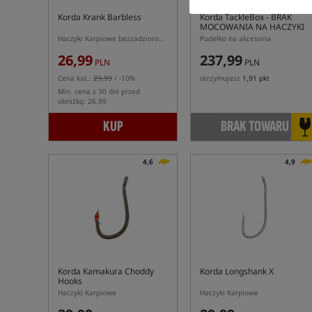
Korda Krank Barbless
Korda TackleBox
- BRAK
MOCOWANIA NA HACZYKI
Haczyki Karpiowe bezzadziorowe
Pudełko na akcesoria
26,99
237,99
PLN
PLN
Cena kat.:
29,99
/ -10%
otrzymujesz
1,91 pkt
Min. cena z 30 dni przed
obniżką: 26.99
KUP
BRAK TOWARU
4,6
4,9
Korda Kamakura Choddy
Korda Longshank X
Hooks
Haczyki Karpiowe
Haczyki Karpiowe