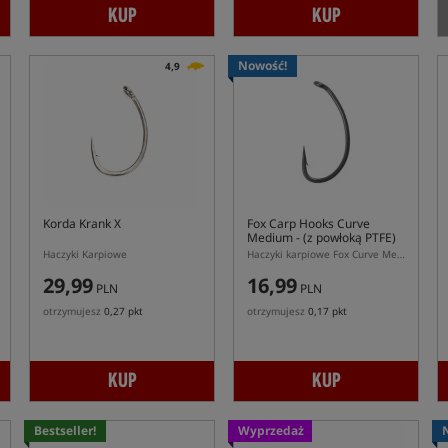
KUP
KUP
Nowość!
4,9
Korda Krank X
Fox Carp Hooks Curve
Medium
- (z powłoką PTFE)
Haczyki Karpiowe
Haczyki karpiowe Fox Curve Medium PTFE do Ronnie Rig
29,99
16,99
PLN
PLN
otrzymujesz
0,27 pkt
otrzymujesz
0,17 pkt
KUP
KUP
Bestseller!
Wyprzedaż