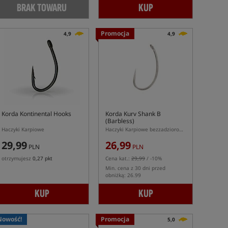
BRAK TOWARU
KUP
Promocja
4,9
4,9
Korda Kontinental Hooks
Korda Kurv Shank B
(Barbless)
Haczyki Karpiowe
Haczyki Karpiowe bezzadziorowe
29,99
26,99
PLN
PLN
otrzymujesz
0,27 pkt
Cena kat.:
29,99
/ -10%
Min. cena z 30 dni przed
obniżką: 26.99
KUP
KUP
Nowość!
Promocja
5,0