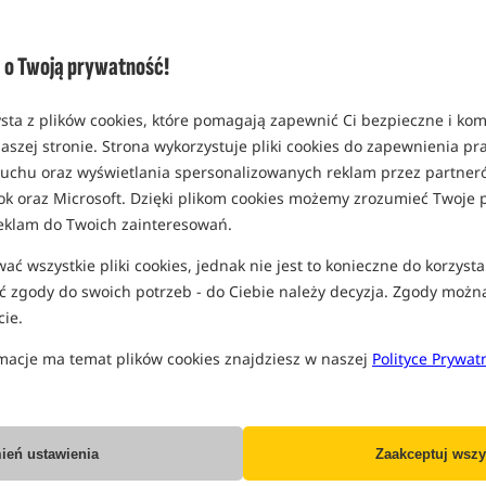
o Twoją prywatność!
Korda Kurv Shank
Korda Kamakura Wide Gape
sta z plików cookies, które pomagają zapewnić Ci bezpieczne i ko
Hooks
aszej stronie. Strona wykorzystuje pliki cookies do zapewnienia p
Haczyki Karpiowe
Haczyki Karpiowe
 ruchu oraz wyświetlania spersonalizowanych reklam przez partneró
26,99
36,99
PLN
PLN
ok oraz Microsoft. Dzięki plikom cookies możemy zrozumieć Twoje p
Cena kat.:
29,99
/ -10%
Cena kat.:
39,99
/ -8%
eklam do Twoich zainteresowań.
Min. cena z 30 dni przed
Min. cena z 30 dni przed
obniżką: 26.99
obniżką: 36.99
ć wszystkie pliki cookies, jednak nie jest to konieczne do korzysta
KUP
BRAK TOWARU
 zgody do swoich potrzeb - do Ciebie należy decyzja. Zgody możn
ie.
Bestseller!
5,0
macje ma temat plików cookies znajdziesz w naszej
Polityce Prywat
ień ustawienia
Zaakceptuj wszy