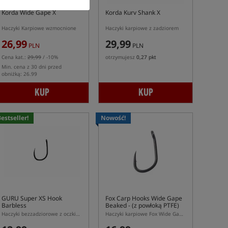
Korda Wide Gape X
Korda Kurv Shank X
Haczyki Karpiowe wzmocnione
Haczyki karpiowe z zadziorem
26,99
29,99
PLN
PLN
Cena kat.:
29,99
/ -10%
otrzymujesz
0,27 pkt
Min. cena z 30 dni przed
obniżką: 26.99
KUP
KUP
estseller!
Nowość!
GURU Super XS Hook
Fox Carp Hooks Wide Gape
Barbless
Beaked
- (z powłoką PTFE)
Haczyki bezzadziorowe z oczkiem
Haczyki karpiowe Fox Wide Gape Beaked PTFE