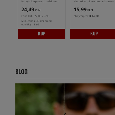
Haczyki karpiowe z zadziorem
Haczyki karpiowe bezzadziorowe
24,49
15,99
PLN
PLN
Cena kat.:
27,00
/ -9%
otrzymujesz
0,14 pkt
Min. cena z 30 dni przed
obniżką: 18.99
KUP
KUP
BLOG