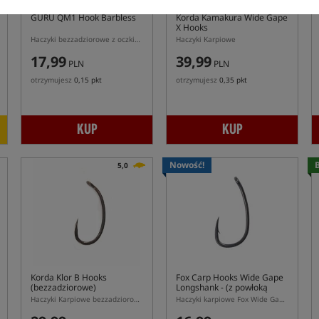
GURU QM1 Hook Barbless
Korda Kamakura Wide Gape
X Hooks
Haczyki bezzadziorowe z oczkiem
Haczyki Karpiowe
17,99
39,99
PLN
PLN
otrzymujesz
0,15 pkt
otrzymujesz
0,35 pkt
KUP
KUP
Nowość!
B
5,0
Korda Klor B Hooks
Fox Carp Hooks Wide Gape
(bezzadziorowe)
Longshank
- (z powłoką
PTFE)
Haczyki Karpiowe bezzadziorowe
Haczyki karpiowe Fox Wide Gape Longshank PTFE do Ronnie Rig