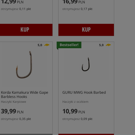
12,99
16,99
PLN
PLN
otrzymujesz
0,11 pkt
otrzymujesz
0,17 pkt
KUP
KUP
Bestseller!
5,0
5,0
Korda Kamakura Wide Gape
GURU MWG Hook Barbed
Barbless Hooks
Haczyki Karpiowe
Haczyki z oczkiem
39,99
10,99
PLN
PLN
otrzymujesz
0,35 pkt
otrzymujesz
0,09 pkt