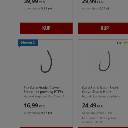
39,99
29,99
PLN
PLN
otrzymujesz
0,35 pkt
otrzymujesz
0,27 pkt
KUP
KUP
Nowość!
5,0
Fox Carp Hooks Curve
Carp Spirit Razor Short
Shank
- (z powłoką PTFE)
Curve Shank Hook
Haczyki karpiowe Fox Curve Shank PTFE
Haczyki karpiowe z zadziorem
16,99
24,49
PLN
PLN
otrzymujesz
0,17 pkt
Cena kat.:
27,00
/ -9%
Min. cena z 30 dni przed
obniżką: 18.99