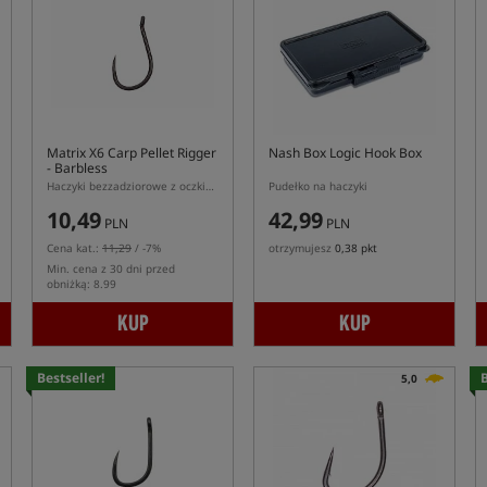
Matrix X6 Carp Pellet Rigger
Nash Box Logic Hook Box
- Barbless
Haczyki bezzadziorowe z oczkiem
Pudełko na haczyki
10,49
42,99
PLN
PLN
Cena kat.:
11,29
/ -7%
otrzymujesz
0,38 pkt
Min. cena z 30 dni przed
obniżką: 8.99
KUP
KUP
Bestseller!
B
5,0