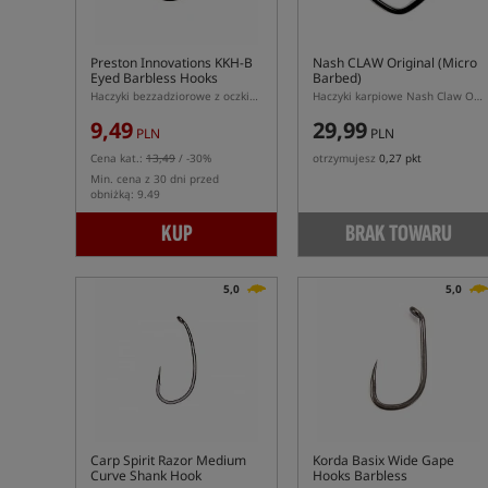
Preston Innovations KKH-B
Nash CLAW Original (Micro
Eyed Barbless Hooks
Barbed)
Haczyki bezzadziorowe z oczkiem
Haczyki karpiowe Nash Claw Original Micro Barbed – Steelpoint
9,49
29,99
PLN
PLN
Cena kat.:
13,49
/ -30%
otrzymujesz
0,27 pkt
Min. cena z 30 dni przed
obniżką: 9.49
KUP
BRAK TOWARU
5,0
5,0
Carp Spirit Razor Medium
Korda Basix Wide Gape
Curve Shank Hook
Hooks Barbless