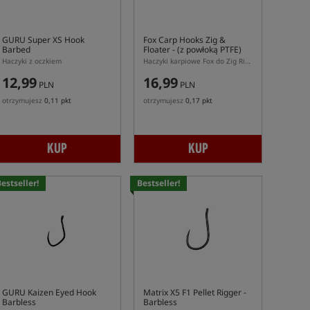
GURU Super XS Hook
Fox Carp Hooks Zig &
Barbed
Floater
- (z powłoką PTFE)
Haczyki z oczkiem
Haczyki karpiowe Fox do Zig Rig i łowienia powierzchniowego
12,99
16,99
PLN
PLN
otrzymujesz
0,11 pkt
otrzymujesz
0,17 pkt
KUP
KUP
estseller!
Bestseller!
GURU Kaizen Eyed Hook
Matrix X5 F1 Pellet Rigger -
Barbless
Barbless