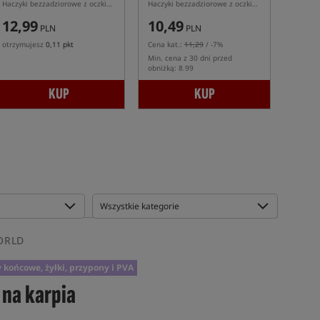
Haczyki bezzadziorowe z oczkiem
Haczyki bezzadziorowe z oczkiem
12,99
10,49
PLN
PLN
otrzymujesz
0,11 pkt
Cena kat.:
11,29
/ -7%
Min. cena z 30 dni przed
obniżką: 8.99
KUP
KUP
WORLD
 końcowe, żyłki, przypony i PVA
 na karpia