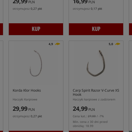
29,99
16,99
PLN
PLN
otrzymujesz
0,27 pkt
otrzymujesz
0,17 pkt
KUP
KUP
4,9
5,0
Korda Klor Hooks
Carp Spirit Razor V-Curve XS
Hook
Haczyki Karpiowe
Haczyki karpiowe z zadziorem
29,99
24,99
PLN
PLN
otrzymujesz
0,27 pkt
Cena kat.:
27,00
/ -7%
Min. cena z 30 dni przed
obniżką: 18.99