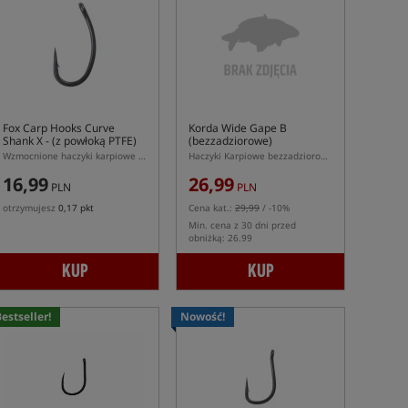
Fox Carp Hooks Curve
Korda Wide Gape B
Shank X
- (z powłoką PTFE)
(bezzadziorowe)
Wzmocnione haczyki karpiowe Fox Curve Shank X PTFE
Haczyki Karpiowe bezzadziorowe
16,99
26,99
PLN
PLN
otrzymujesz
0,17 pkt
Cena kat.:
29,99
/ -10%
Min. cena z 30 dni przed
obniżką: 26.99
KUP
KUP
estseller!
Nowość!