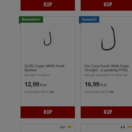
KUP
KUP
Bestseller!
Nowość!
GURU Super MWG Hook
Fox Carp Hooks Wide Gape
Barbed
Straight
- (z powłoką PTFE)
Haczyki z oczkiem
Haczyki karpiowe Fox Wide Gape Straight z powłoką PTFE
12,99
16,99
PLN
PLN
otrzymujesz
0,11 pkt
otrzymujesz
0,17 pkt
KUP
KUP
5,0
4,9