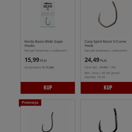
Korda Basix Wide Gape
Carp Spirit Razor V-Curve
Hooks
Hook
Haczyki karpiowe z zadziorem
Haczyki karpiowe z zadziorem
15,99
24,49
PLN
PLN
otrzymujesz
0,14 pkt
Cena kat.:
27,00
/ -9%
Min. cena z 30 dni przed
obniżką: 19.49
KUP
KUP
Promocja