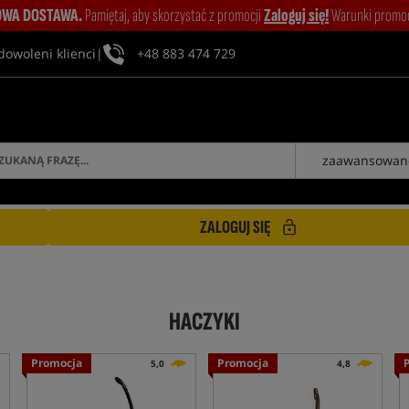
WA DOSTAWA.
Pamiętaj, aby skorzystać z promocji
Zaloguj się!
Warunki promocj
dowoleni klienci
|
+48 883 474 729
zaawansowan
ZALOGUJ SIĘ
HACZYKI
Promocja
Promocja
5,0
4,8