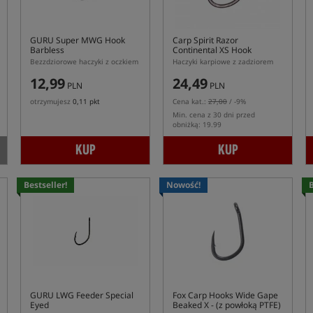
GURU Super MWG Hook
Carp Spirit Razor
Barbless
Continental XS Hook
Bezzdziorowe haczyki z oczkiem
Haczyki karpiowe z zadziorem
12,99
24,49
PLN
PLN
otrzymujesz
0,11 pkt
Cena kat.:
27,00
/ -9%
Min. cena z 30 dni przed
obniżką: 19.99
KUP
KUP
Bestseller!
Nowość!
B
GURU LWG Feeder Special
Fox Carp Hooks Wide Gape
Eyed
Beaked X
- (z powłoką PTFE)