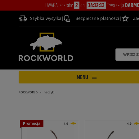
UWAGA! zostało:
2
dni
14:12:12
Trwa akcja
DARMO
Szybka wysyłka
|
Bezpieczne płatności
|
Za
MENU
ROCKWORLD
haczyki
Promocja
4,9
4,9