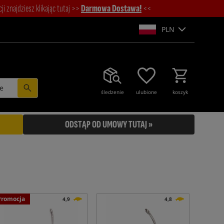
i znajdziesz klikając tutaj >>
Darmowa Dostawa!
<<
PLN
e
śledzenie
ulubione
koszyk
ODSTĄP OD UMOWY TUTAJ »
Promocja
4,9
4,8