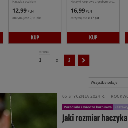
Haczyk z oczkiem
Haczyki karpiowe z grubym drutem Fox Wide Gape Beaked X PTFE
12,99
16,99
PLN
PLN
otrzymujesz
0,11 pkt
otrzymujesz
0,17 pkt
KUP
KUP
strona
z
2
05 STYCZNIA 2024 R. | ROCK
Poradniki i wiedza karpiowa
Zestawy
Jaki rozmiar haczyka