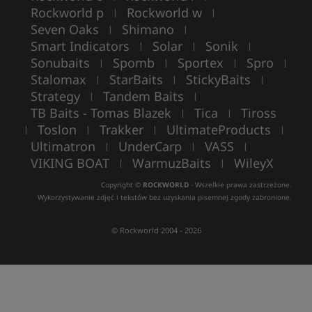
Rockworld p
Rockworld w
|
|
Seven Oaks
Shimano
|
|
Smart Indicators
Solar
Sonik
|
|
|
Sonubaits
Spomb
Sportex
Spro
|
|
|
|
Stalomax
StarBaits
StickyBaits
|
|
|
Strategy
Tandem Baits
|
|
TB Baits - Tomas Blazek
Tica
Tiross
|
|
Toslon
Trakker
UltimateProducts
|
|
|
|
Ultimatron
UnderCarp
VASS
|
|
|
VIKING BOAT
WarmuzBaits
WileyX
|
|
Copyright ©
ROCKWORLD
- Wszelkie prawa zastrzeżone.
Wykorzystywanie zdjęć i tekstów bez uzyskania pisemnej zgody zabronione.
© Rockworld 2004 - 2026