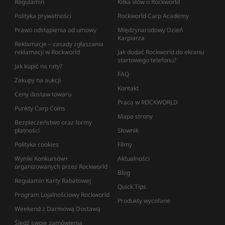
Regulamin
Kilka słów o Rockworld
Polityka prywatności
Rockworld Carp Academy
Prawo odstąpienia od umowy
Międzynarodowy Dzień
Karpiarza
Reklamacje – zasady zgłaszania
reklamacji w Rockworld
Jak dodać Rockworld do ekranu
startowego telefonu?
Jak kupić na raty?
FAQ
Zakupy na aukcji
Kontakt
Ceny dostaw towaru
Praca w ROCKWORLD
Punkty Carp Coins
Mapa strony
Bezpieczeństwo oraz formy
płatności
Słownik
Polityka cookies
Filmy
Wyniki Konkursów+
Aktualności
organizowanych przez Rockworld
Blog
Regulamin Karty Rabatowej
Quick Tips
Program Lojalnościowy Rockworld
Produkty wycofane
Weekend z Darmową Dostawą
Śledź swoje zamówienia