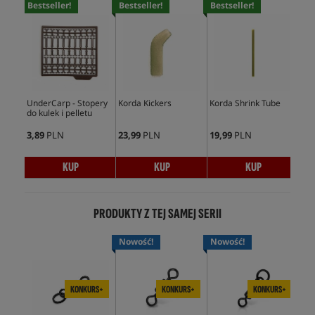
Bestseller!
Bestseller!
Bestseller!
Bes
UnderCarp - Stopery
Korda Kickers
Korda Shrink Tube
Und
do kulek i pelletu
Min
3,89
PLN
23,99
PLN
19,99
PLN
5,9
KUP
KUP
KUP
PRODUKTY Z TEJ SAMEJ SERII
Nowość!
Nowość!
KONKURS+
KONKURS+
KONKURS+