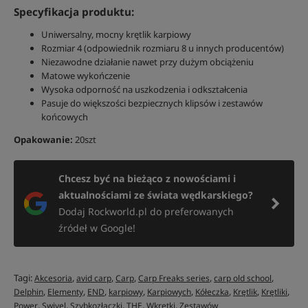
Specyfikacja produktu:
Uniwersalny, mocny krętlik karpiowy
Rozmiar 4 (odpowiednik rozmiaru 8 u innych producentów)
Niezawodne działanie nawet przy dużym obciążeniu
Matowe wykończenie
Wysoka odporność na uszkodzenia i odkształcenia
Pasuje do większości bezpiecznych klipsów i zestawów
końcowych
Opakowanie:
20szt
Chcesz być na bieżąco z nowościami i
aktualnościami ze świata wędkarskiego?
Dodaj Rockworld.pl do preferowanych
źródeł w Google!
Tagi:
,
,
,
,
,
Akcesoria
avid carp
Carp
Carp Freaks series
carp old school
,
,
,
,
,
,
,
,
Delphin
Elementy
END
karpiowy
Karpiowych
Kółeczka
Krętlik
Krętliki
,
,
,
,
,
Power
Swivel
Szybkozłączki
THE
Wkrętki
Zestawów