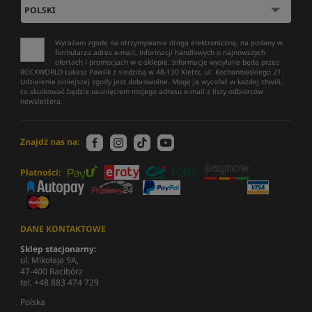
Wyrażam zgodę na otrzymywanie drogą elektroniczną, na podany w
formularzu adres e-mail, informacji handlowych o najnowszych
ofertach i promocjach w e-sklepie. Informacje wysyłane będą przez
ROCKWORLD Łukasz Pawlik z siedzibą w 48-130 Kietrz, ul. Kochanowskiego 21.
Udzielenie niniejszej zgody jest dobrowolne. Mogę ją wycofać w każdej chwili,
co skutkować będzie usunięciem mojego adresu e-mail z listy odbiorców
newslettera.
Znajdź nas na:
Płatności:
DANE KONTAKTOWE
Sklep stacjonarny:
ul. Mikołaja 9A,
47-400 Racibórz
tel. +48 883 474 729
Polska