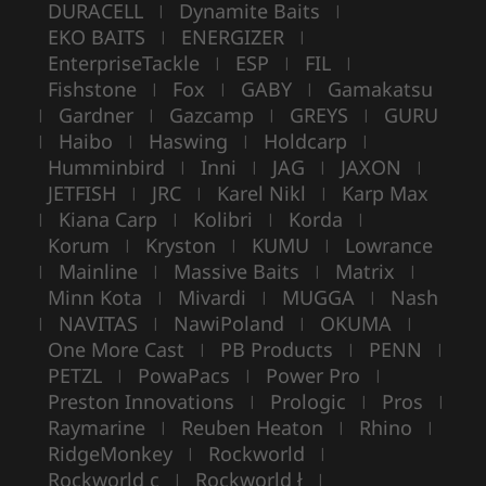
DURACELL
Dynamite Baits
|
|
EKO BAITS
ENERGIZER
|
|
EnterpriseTackle
ESP
FIL
|
|
|
Fishstone
Fox
GABY
Gamakatsu
|
|
|
Gardner
Gazcamp
GREYS
GURU
|
|
|
|
Haibo
Haswing
Holdcarp
|
|
|
|
Humminbird
Inni
JAG
JAXON
|
|
|
|
JETFISH
JRC
Karel Nikl
Karp Max
|
|
|
Kiana Carp
Kolibri
Korda
|
|
|
|
Korum
Kryston
KUMU
Lowrance
|
|
|
Mainline
Massive Baits
Matrix
|
|
|
|
Minn Kota
Mivardi
MUGGA
Nash
|
|
|
NAVITAS
NawiPoland
OKUMA
|
|
|
|
One More Cast
PB Products
PENN
|
|
|
PETZL
PowaPacs
Power Pro
|
|
|
Preston Innovations
Prologic
Pros
|
|
|
Raymarine
Reuben Heaton
Rhino
|
|
|
RidgeMonkey
Rockworld
|
|
Rockworld c
Rockworld ł
|
|