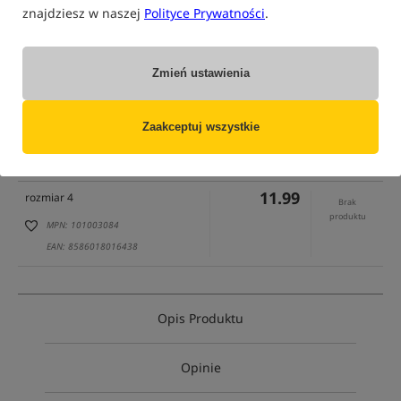
znajdziesz w naszej
Polityce Prywatności
.
Zmień ustawienia
tylko produkty na
"naszym magazynie"
Zaakceptuj wszystkie
(część opcji mogła zostać ukryta przez wybrany sposób filtrowania)
Opcja
Cena PLN
Ilość
11.99
rozmiar 4
Brak
produktu
MPN: 101003084
EAN: 8586018016438
Opis Produktu
Opinie