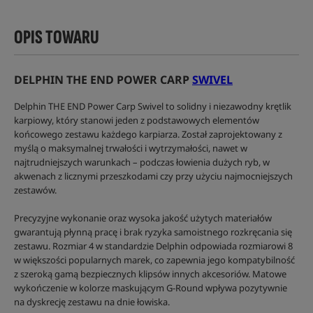
OPIS TOWARU
DELPHIN THE END POWER CARP
SWIVEL
Delphin THE END Power Carp Swivel to solidny i niezawodny krętlik
karpiowy, który stanowi jeden z podstawowych elementów
końcowego zestawu każdego karpiarza. Został zaprojektowany z
myślą o maksymalnej trwałości i wytrzymałości, nawet w
najtrudniejszych warunkach – podczas łowienia dużych ryb, w
akwenach z licznymi przeszkodami czy przy użyciu najmocniejszych
zestawów.
Precyzyjne wykonanie oraz wysoka jakość użytych materiałów
gwarantują płynną pracę i brak ryzyka samoistnego rozkręcania się
zestawu. Rozmiar 4 w standardzie Delphin odpowiada rozmiarowi 8
w większości popularnych marek, co zapewnia jego kompatybilność
z szeroką gamą bezpiecznych klipsów innych akcesoriów. Matowe
wykończenie w kolorze maskującym G-Round wpływa pozytywnie
na dyskrecję zestawu na dnie łowiska.