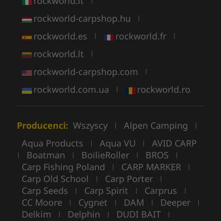
rockworld.it
|
rockworld-carpshop.hu
|
rockworld.es
rockworld.fr
|
|
rockworld.lt
|
rockworld-carpshop.com
|
rockworld.com.ua
rockworld.ro
|
Producenci:
Wszyscy
Alpen Camping
|
|
Aqua Products
Aqua VU
AVID CARP
|
|
Boatman
BoilieRoller
BROS
|
|
|
|
Carp Fishing Poland
CARP MARKER
|
|
Carp Old School
Carp Porter
|
|
Carp Seeds
Carp Spirit
Carprus
|
|
|
CC Moore
Cygnet
DAM
Deeper
|
|
|
|
Delkim
Delphin
DUDI BAIT
|
|
|