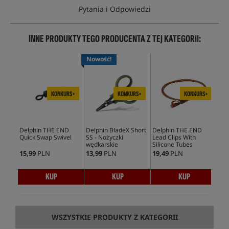
Pytania i Odpowiedzi
INNE PRODUKTY TEGO PRODUCENTA Z TEJ KATEGORII:
Nowość!
No
KONKURS+
KONKURS+
KONKURS+
Delphin THE END
Delphin BladeX Short
Delphin THE END
Del
Quick Swap Swivel
SS - Nożyczki
Lead Clips With
Mic
wędkarskie
Silicone Tubes
Rin
15,99
PLN
13,99
PLN
19,49
PLN
12,
KUP
KUP
KUP
WSZYSTKIE PRODUKTY Z KATEGORII