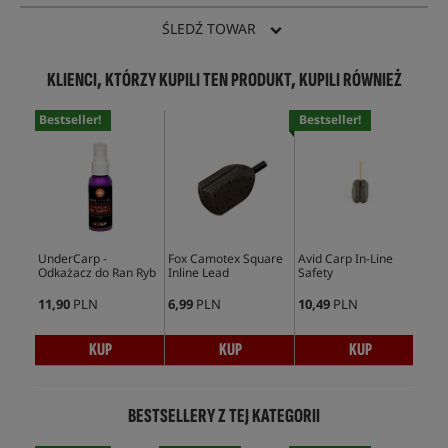
ŚLEDŹ TOWAR
KLIENCI, KTÓRZY KUPILI TEN PRODUKT, KUPILI RÓWNIEŻ
Bestseller!
Bestseller!
Bes
UnderCarp -
Fox Camotex Square
Avid Carp In-Line
Fox
Odkażacz do Ran Ryb
Inline Lead
Safety
Fas
11,90
PLN
6,99
PLN
10,49
PLN
19,
KUP
KUP
KUP
BESTSELLERY Z TEJ KATEGORII