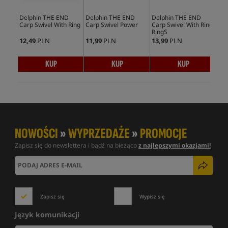
Delphin THE END
Delphin THE END
Delphin THE END
Kry
Carp Swivel With Ring
Carp Swivel Power
Carp Swivel With Ring
RingS
12,49
PLN
11,99
PLN
13,99
PLN
15,
KUP
KUP
KUP
NOWOŚCI
»
WYPRZEDAŻE
»
PROMOCJE
Zapisz się do newslettera i bądź na bieżąco
z najlepszymi okazjami!
Zapisz się
Wypisz się
Język komunikacji