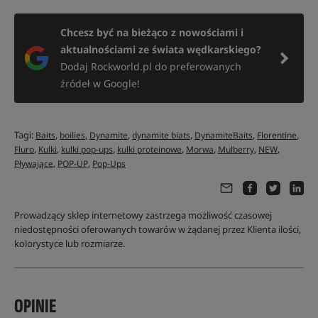
Chcesz być na bieżąco z nowościami i
aktualnościami ze świata wędkarskiego?
Dodaj Rockworld.pl do preferowanych
źródeł w Google!
Tagi:
,
,
,
,
,
,
Baits
boilies
Dynamite
dynamite biats
DynamiteBaits
Florentine
,
,
,
,
,
,
,
Fluro
Kulki
kulki pop-ups
kulki proteinowe
Morwa
Mulberry
NEW
,
,
Pływające
POP-UP
Pop-Ups
Prowadzący sklep internetowy zastrzega możliwość czasowej
niedostępności oferowanych towarów w żądanej przez Klienta ilości,
kolorystyce lub rozmiarze.
OPINIE