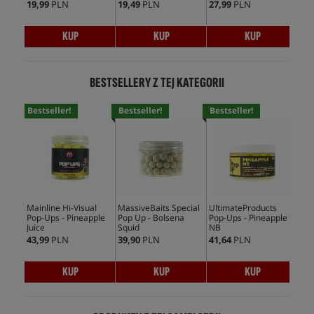
19,99
PLN
19,49
PLN
27,99
PLN
43,
KUP
KUP
KUP
BESTSELLERY Z TEJ KATEGORII
Bestseller!
Bestseller!
Bestseller!
Bes
Mainline Hi-Visual
MassiveBaits Special
UltimateProducts
CcM
Pop-Ups - Pineapple
Pop Up - Bolsena
Pop-Ups - Pineapple
Ups
Juice
Squid
NB
43,99
PLN
39,90
PLN
41,64
PLN
35,
KUP
KUP
KUP