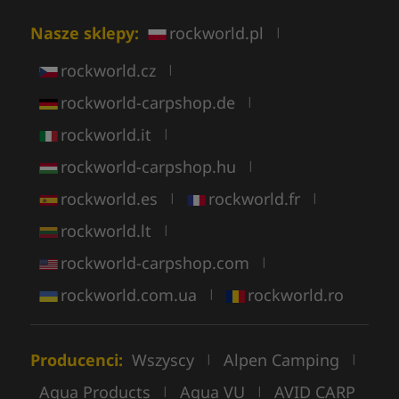
Nasze sklepy:
rockworld.pl
|
rockworld.cz
|
rockworld-carpshop.de
|
rockworld.it
|
rockworld-carpshop.hu
|
rockworld.es
rockworld.fr
|
|
rockworld.lt
|
rockworld-carpshop.com
|
rockworld.com.ua
rockworld.ro
|
Producenci:
Wszyscy
Alpen Camping
|
|
Aqua Products
Aqua VU
AVID CARP
|
|