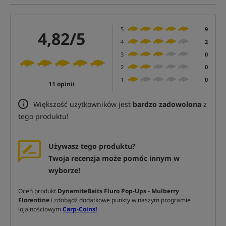
5
9
4,82/5
4
2
3
0
2
0
1
0
11 opinii
Większość użytkowników jest
bardzo zadowolona
z
tego produktu!
Używasz tego produktu?
Twoja recenzja może pomóc innym w
wyborze!
Oceń produkt
DynamiteBaits Fluro Pop-Ups - Mulberry
Florentine
i zdobądź dodatkowe punkty w naszym programie
lojalnościowym
Carp-Coins!