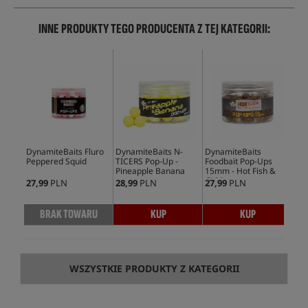
INNE PRODUKTY TEGO PRODUCENTA Z TEJ KATEGORII:
DynamiteBaits Fluro
DynamiteBaits N-
DynamiteBaits
Dyn
Peppered Squid
TICERS Pop-Up -
Foodbait Pop-Ups
TIC
Pineapple Banana
15mm - Hot Fish &
Mul
GLM
27,99
PLN
28,99
PLN
27,99
PLN
28,
BRAK TOWARU
KUP
KUP
WSZYSTKIE PRODUKTY Z KATEGORII