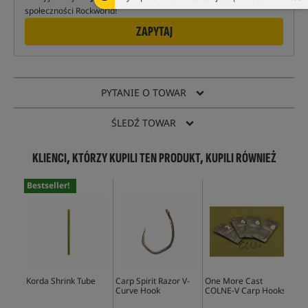
społeczności Rockworld!
ZAPYTAJ
PYTANIE O TOWAR
ŚLEDŹ TOWAR
KLIENCI, KTÓRZY KUPILI TEN PRODUKT, KUPILI RÓWNIEŻ
Bestseller!
Korda Shrink Tube
Carp Spirit Razor V-
One More Cast
Mai
Curve Hook
COLNE-V Carp Hooks
Cel
Yel