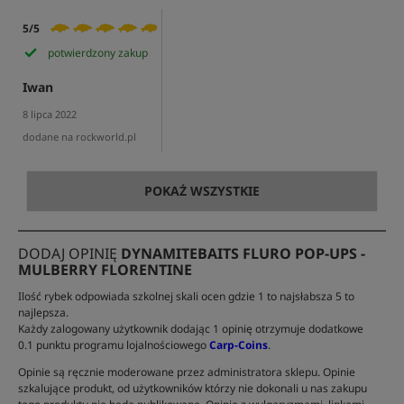
5/5
potwierdzony zakup
Iwan
8 lipca 2022
dodane na rockworld.pl
POKAŻ WSZYSTKIE
DODAJ OPINIĘ
DYNAMITEBAITS FLURO POP-UPS -
MULBERRY FLORENTINE
Ilość rybek odpowiada szkolnej skali ocen gdzie 1 to najsłabsza 5 to
najlepsza.
Każdy zalogowany użytkownik dodając 1 opinię otrzymuje dodatkowe
0.1 punktu programu lojalnościowego
Carp-Coins
.
Opinie są ręcznie moderowane przez administratora sklepu. Opinie
szkalujące produkt, od użytkowników którzy nie dokonali u nas zakupu