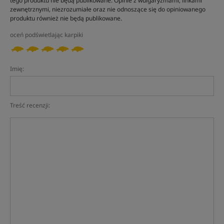
tego produktu nie będą publikowane. Opinie z wulgaryzmami, linkami
zewnętrznymi, niezrozumiałe oraz nie odnoszące się do opiniowanego
produktu również nie będą publikowane.
oceń podświetlając karpiki
Imię:
Treść recenzji: