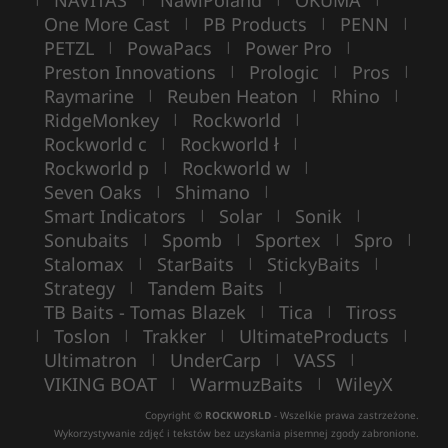
One More Cast
PB Products
PENN
|
|
|
PETZL
PowaPacs
Power Pro
|
|
|
Preston Innovations
Prologic
Pros
|
|
|
Raymarine
Reuben Heaton
Rhino
|
|
|
RidgeMonkey
Rockworld
|
|
Rockworld c
Rockworld ł
|
|
Rockworld p
Rockworld w
|
|
Seven Oaks
Shimano
|
|
Smart Indicators
Solar
Sonik
|
|
|
Sonubaits
Spomb
Sportex
Spro
|
|
|
|
Stalomax
StarBaits
StickyBaits
|
|
|
Strategy
Tandem Baits
|
|
TB Baits - Tomas Blazek
Tica
Tiross
|
|
Toslon
Trakker
UltimateProducts
|
|
|
|
Ultimatron
UnderCarp
VASS
|
|
|
VIKING BOAT
WarmuzBaits
WileyX
|
|
Copyright ©
ROCKWORLD
- Wszelkie prawa zastrzeżone.
Wykorzystywanie zdjęć i tekstów bez uzyskania pisemnej zgody zabronione.