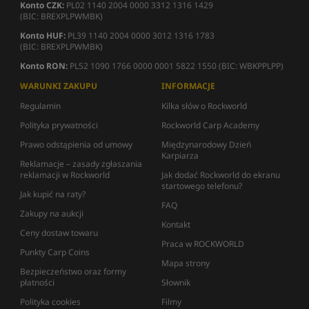
Konto CZK:
PL02 1140 2004 0000 3312 1316 1429
(BIC: BREXPLPWMBK)
Konto HUF:
PL39 1140 2004 0000 3012 1316 1783
(BIC: BREXPLPWMBK)
Konto RON:
PL52 1090 1766 0000 0001 5822 1550 (BIC: WBKPPLPP)
WARUNKI ZAKUPU
INFORMACJE
Regulamin
Kilka słów o Rockworld
Polityka prywatności
Rockworld Carp Academy
Prawo odstąpienia od umowy
Międzynarodowy Dzień
Karpiarza
Reklamacje – zasady zgłaszania
reklamacji w Rockworld
Jak dodać Rockworld do ekranu
startowego telefonu?
Jak kupić na raty?
FAQ
Zakupy na aukcji
Kontakt
Ceny dostaw towaru
Praca w ROCKWORLD
Punkty Carp Coins
Mapa strony
Bezpieczeństwo oraz formy
płatności
Słownik
Polityka cookies
Filmy