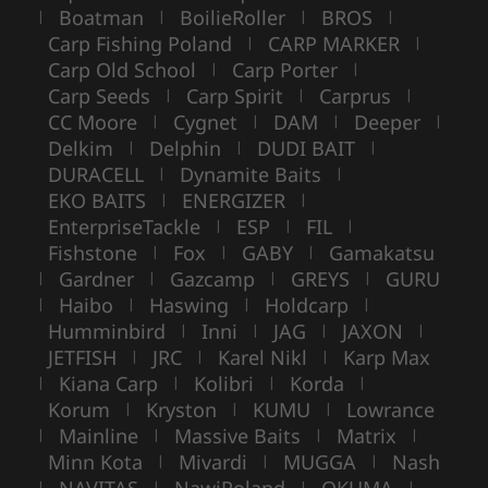
Boatman
BoilieRoller
BROS
|
|
|
|
Carp Fishing Poland
CARP MARKER
|
|
Carp Old School
Carp Porter
|
|
Carp Seeds
Carp Spirit
Carprus
|
|
|
CC Moore
Cygnet
DAM
Deeper
|
|
|
|
Delkim
Delphin
DUDI BAIT
|
|
|
DURACELL
Dynamite Baits
|
|
EKO BAITS
ENERGIZER
|
|
EnterpriseTackle
ESP
FIL
|
|
|
Fishstone
Fox
GABY
Gamakatsu
|
|
|
Gardner
Gazcamp
GREYS
GURU
|
|
|
|
Haibo
Haswing
Holdcarp
|
|
|
|
Humminbird
Inni
JAG
JAXON
|
|
|
|
JETFISH
JRC
Karel Nikl
Karp Max
|
|
|
Kiana Carp
Kolibri
Korda
|
|
|
|
Korum
Kryston
KUMU
Lowrance
|
|
|
Mainline
Massive Baits
Matrix
|
|
|
|
Minn Kota
Mivardi
MUGGA
Nash
|
|
|
NAVITAS
NawiPoland
OKUMA
|
|
|
|