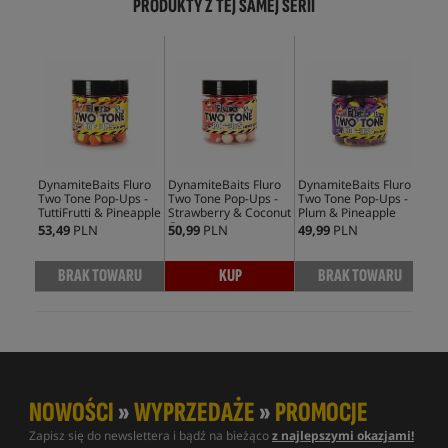
PRODUKTY Z TEJ SAMEJ SERII
DynamiteBaits Fluro
DynamiteBaits Fluro
DynamiteBaits Fluro
Dyn
Two Tone Pop-Ups -
Two Tone Pop-Ups -
Two Tone Pop-Ups -
Two
TuttiFrutti & Pineapple
Strawberry & Coconut
Plum & Pineapple
Kri
Cream
53,49
PLN
50,99
PLN
49,99
PLN
49,
BRAK TOWARU
KUP
BRAK TOWARU
NOWOŚCI
»
WYPRZEDAŻE
»
PROMOCJE
Zapisz się do newslettera i bądź na bieżąco
z najlepszymi okazjami!