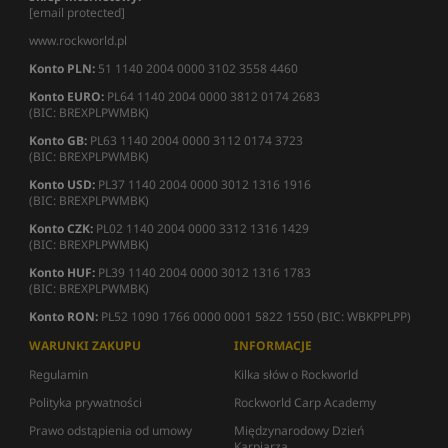
[email protected]
www.rockworld.pl
Konto PLN:
51 1140 2004 0000 3102 3558 4460
Konto EURO:
PL64 1140 2004 0000 3812 0174 2683
(BIC: BREXPLPWMBK)
Konto GB:
PL63 1140 2004 0000 3112 0174 3723
(BIC: BREXPLPWMBK)
Konto USD:
PL37 1140 2004 0000 3012 1316 1916
(BIC: BREXPLPWMBK)
Konto CZK:
PL02 1140 2004 0000 3312 1316 1429
(BIC: BREXPLPWMBK)
Konto HUF:
PL39 1140 2004 0000 3012 1316 1783
(BIC: BREXPLPWMBK)
Konto RON:
PL52 1090 1766 0000 0001 5822 1550 (BIC: WBKPPLPP)
WARUNKI ZAKUPU
INFORMACJE
Regulamin
Kilka słów o Rockworld
Polityka prywatności
Rockworld Carp Academy
Prawo odstąpienia od umowy
Międzynarodowy Dzień
Karpiarza