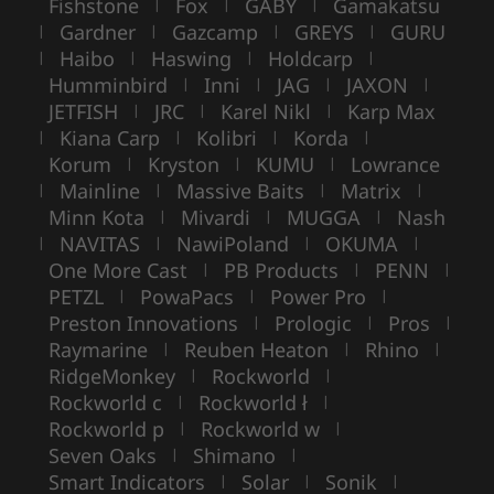
Fishstone
Fox
GABY
Gamakatsu
|
|
|
Gardner
Gazcamp
GREYS
GURU
|
|
|
|
Haibo
Haswing
Holdcarp
|
|
|
|
Humminbird
Inni
JAG
JAXON
|
|
|
|
JETFISH
JRC
Karel Nikl
Karp Max
|
|
|
Kiana Carp
Kolibri
Korda
|
|
|
|
Korum
Kryston
KUMU
Lowrance
|
|
|
Mainline
Massive Baits
Matrix
|
|
|
|
Minn Kota
Mivardi
MUGGA
Nash
|
|
|
NAVITAS
NawiPoland
OKUMA
|
|
|
|
One More Cast
PB Products
PENN
|
|
|
PETZL
PowaPacs
Power Pro
|
|
|
Preston Innovations
Prologic
Pros
|
|
|
Raymarine
Reuben Heaton
Rhino
|
|
|
RidgeMonkey
Rockworld
|
|
Rockworld c
Rockworld ł
|
|
Rockworld p
Rockworld w
|
|
Seven Oaks
Shimano
|
|
Smart Indicators
Solar
Sonik
|
|
|