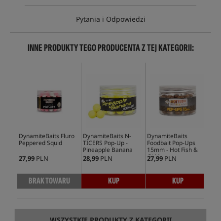
Pytania i Odpowiedzi
INNE PRODUKTY TEGO PRODUCENTA Z TEJ KATEGORII:
DynamiteBaits Fluro
DynamiteBaits N-
DynamiteBaits
Dyn
Peppered Squid
TICERS Pop-Up -
Foodbait Pop-Ups
TIC
Pineapple Banana
15mm - Hot Fish &
Mul
GLM
27,99
PLN
28,99
PLN
27,99
PLN
28,
BRAK TOWARU
KUP
KUP
WSZYSTKIE PRODUKTY Z KATEGORII