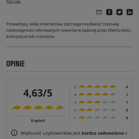
Pop-Ups
Prowadzący sklep internetowy zastrzega możliwość czasowej
niedostępności oferowanych towarów w żądanej przez Klienta ilości,
kolorystyce lub rozmiarze.
OPINIE
5
6
4,63/5
4
1
3
1
2
0
1
0
8 opinii
Większość użytkowników jest
bardzo zadowolona
z