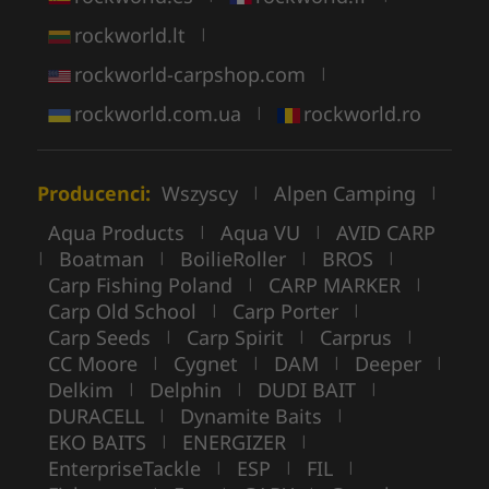
rockworld.lt
|
rockworld-carpshop.com
|
rockworld.com.ua
rockworld.ro
|
Producenci:
Wszyscy
Alpen Camping
|
|
Aqua Products
Aqua VU
AVID CARP
|
|
Boatman
BoilieRoller
BROS
|
|
|
|
Carp Fishing Poland
CARP MARKER
|
|
Carp Old School
Carp Porter
|
|
Carp Seeds
Carp Spirit
Carprus
|
|
|
CC Moore
Cygnet
DAM
Deeper
|
|
|
|
Delkim
Delphin
DUDI BAIT
|
|
|
DURACELL
Dynamite Baits
|
|
EKO BAITS
ENERGIZER
|
|
EnterpriseTackle
ESP
FIL
|
|
|