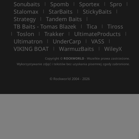
Sonubaits
Spomb
Sportex
Spro
|
|
|
|
Stalomax
StarBaits
StickyBaits
|
|
|
Strategy
Tandem Baits
|
|
TB Baits - Tomas Blazek
Tica
Tiross
|
|
Toslon
Trakker
UltimateProducts
|
|
|
|
Ultimatron
UnderCarp
VASS
|
|
|
VIKING BOAT
WarmuzBaits
WileyX
|
|
Copyright ©
ROCKWORLD
- Wszelkie prawa zastrzeżone.
Wykorzystywanie zdjęć i tekstów bez uzyskania pisemnej zgody zabronione.
© Rockworld 2004 - 2026