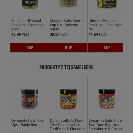
Mainline Hi-Visual
MassiveBaits Special
UltimateProducts
CcM
Pop-Ups - Pineapple
Pop Up - Bolsena
Pop-Ups - Pineapple
Ups
Juice
Squid
NB
43,99
PLN
39,90
PLN
41,64
PLN
35,
KUP
KUP
KUP
PRODUKTY Z TEJ SAMEJ SERII
DynamiteBaits Pop-
DynamiteBaits Fluro
DynamiteBaits Fluro
Dyn
Ups - Robin Red
Two Tone Pop-Ups -
Two Tone Pop-Ups -
Two
TuttiFrutti & Pineapple
Strawberry & Coconut
Plu
Cream