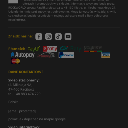
ofertach i promocjach w e-sklepie. Informacje wysyłane będą przez
ROCKWORLD Łukasz Pawlik z siedzibą w 48-130 Kietrz, ul. Kochanowskiego 21.
Udzielenie niniejszej zgody jest dobrowolne. Mogę ją wycofać w każdej chwili,
co skutkować będzie usunięciem mojego adresu e-mail z listy odbiorców
newslettera.
Znajdź nas na:
Płatności:
DANE KONTAKTOWE
Sklep stacjonarny:
ul. Mikołaja 9A,
47-400 Racibórz
tel. +48 883 474 729
Polska
[email protected]
pokaż jak dojechać na mapie google
Sklep internetowy: