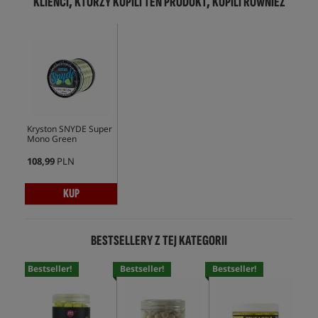
KLIENCI, KTÓRZY KUPILI TEN PRODUKT, KUPILI RÓWNIEŻ
Kryston SNYDE Super
Mono Green
108,99
PLN
KUP
BESTSELLERY Z TEJ KATEGORII
Bestseller!
Bestseller!
Bestseller!
Bes