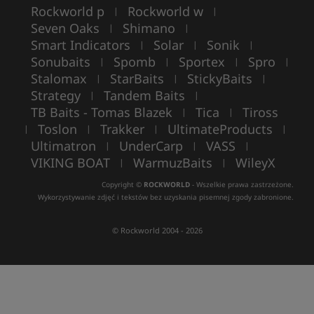
Rockworld p
Rockworld w
|
|
Seven Oaks
Shimano
|
|
Smart Indicators
Solar
Sonik
|
|
|
Sonubaits
Spomb
Sportex
Spro
|
|
|
|
Stalomax
StarBaits
StickyBaits
|
|
|
Strategy
Tandem Baits
|
|
TB Baits - Tomas Blazek
Tica
Tiross
|
|
Toslon
Trakker
UltimateProducts
|
|
|
|
Ultimatron
UnderCarp
VASS
|
|
|
VIKING BOAT
WarmuzBaits
WileyX
|
|
Copyright ©
ROCKWORLD
- Wszelkie prawa zastrzeżone.
Wykorzystywanie zdjęć i tekstów bez uzyskania pisemnej zgody zabronione.
© Rockworld 2004 - 2026