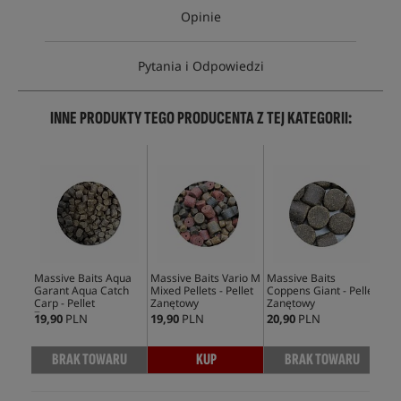
Opinie
Pytania i Odpowiedzi
INNE PRODUKTY TEGO PRODUCENTA Z TEJ KATEGORII:
Massive Baits Aqua
Massive Baits Vario M
Massive Baits
Mas
Garant Aqua Catch
Mixed Pellets - Pellet
Coppens Giant - Pellet
Spe
Carp - Pellet
Zanętowy
Zanętowy
Att
Zanętowy
19,90
PLN
19,90
PLN
20,90
PLN
299
BRAK TOWARU
KUP
BRAK TOWARU