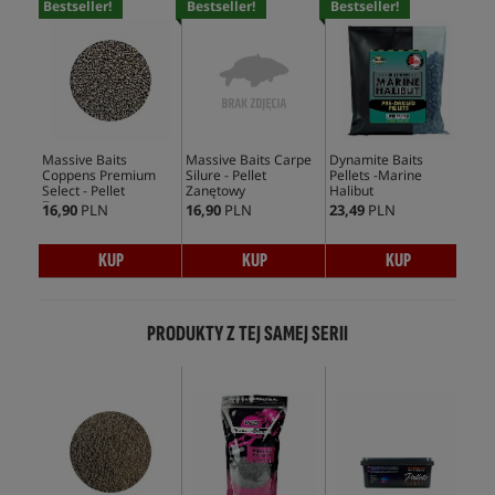
Bestseller!
Bestseller!
Bestseller!
Bes
Massive Baits
Massive Baits Carpe
Dynamite Baits
Dyn
Coppens Premium
Silure - Pellet
Pellets -Marine
Pel
Select - Pellet
Zanętowy
Halibut
Zanętowy
16,90
PLN
16,90
PLN
23,49
PLN
38,
KUP
KUP
KUP
PRODUKTY Z TEJ SAMEJ SERII