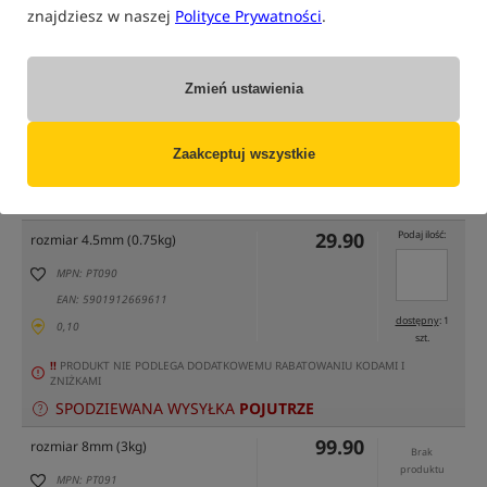
znajdziesz w naszej
Polityce Prywatności
.
Zmień ustawienia
tylko produkty na
"naszym magazynie"
Zaakceptuj wszystkie
(część opcji mogła zostać ukryta przez wybrany sposób filtrowania)
Opcja
Cena PLN
Ilość
29.90
Podaj ilość:
rozmiar 4.5mm (0.75kg)
MPN: PT090
EAN: 5901912669611
dostępny
: 1
0,10
szt.
!!
PRODUKT NIE PODLEGA DODATKOWEMU RABATOWANIU KODAMI I
ZNIŻKAMI
SPODZIEWANA WYSYŁKA
POJUTRZE
99.90
rozmiar 8mm (3kg)
Brak
produktu
MPN: PT091