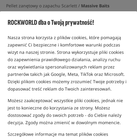
Pellet zanętowy o zapachu Scarlett /
Massive Baits
0,0
ROCKWORLD dba o Twoją prywatność!
0 opinii | ponad 10 osób kupiło ten produkt
Promocja+
Nasza strona korzysta z plików cookies, które pomagają
zapewnić Ci bezpieczne i komfortowe warunki podczas
wizyt na naszej stronie. Strona wykorzystuje pliki cookies
do zapewnienia prawidłowego działania, analizy ruchu
oraz wyświetlania spersonalizowanych reklam przez
partnerów takich jak Google, Meta, TikTok oraz Microsoft.
Dzięki plikom cookies możemy zrozumieć Twoje potrzeby i
dopasować treść reklam do Twoich zainteresowań.
Możesz zaakceptować wszystkie pliki cookies, jednak nie
jest to konieczne do korzystania ze strony. Możesz
dostosować zgody do swoich potrzeb - do Ciebie należy
decyzja. Zgody można zmienić w dowolnym momencie.
Szczegółowe informacje ma temat plików cookies