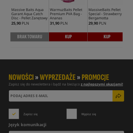
Massive Baits Aqua
WarmuzBaits Pellet
MassiveBaits Pellet
Mas
Garant Aqua Catch
Premium PVA Bag -
Special - Strawberry
Spe
Disc - Pellet Zanętowy
Ananas
Bergamotta
He
25,90
PLN
31,90
PLN
29,90
PLN
29,
BRAK TOWARU
KUP
KUP
NOWOŚCI
»
WYPRZEDAŻE
»
PROMOCJE
Zapisz się do newslettera i bądź na bieżąco
z najlepszymi okazjami!
Zapisz się
Wypisz się
Język komunikacji