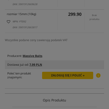
EAN: 5901912669628
299.90
rozmiar 15mm (10kg)
Brak
produktu
MPN: PT092
EAN: 5901912663817
Wszystkie podane ceny zawierają podatek VAT
Producent:
Massive Baits
Dostawa już od:
7.99 PLN
Poleć ten produkt
ZALOGUJ SIĘ I POLEĆ »
znajomym:
Opis Produktu