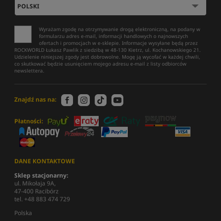
Wyrażam zgodę na otrzymywanie drogą elektroniczną, na podany w
formularzu adres e-mail, informacji handlowych o najnowszych
ofertach i promocjach w e-sklepie. Informacje wysyłane będą przez
ROCKWORLD Łukasz Pawlik z siedzibą w 48-130 Kietrz, ul. Kochanowskiego 21.
Udzielenie niniejszej zgody jest dobrowolne. Mogę ją wycofać w każdej chwili,
co skutkować będzie usunięciem mojego adresu e-mail z listy odbiorców
newslettera.
Znajdź nas na:
Płatności:
DANE KONTAKTOWE
Sklep stacjonarny:
ul. Mikołaja 9A,
47-400 Racibórz
tel. +48 883 474 729
Polska