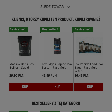
ŚLEDŹ TOWAR
KLIENCI, KTÓRZY KUPILI TEN PRODUKT, KUPILI RÓWNIEŻ
Bestseller!
Bestseller!
Bestseller!
MassiveBaits Eco
Fox Edges Rapide Pva
Fox Rapide Load PVA
Boilies - Squid
System Fast Melt
Bags - Fast Melt
Refills
29,90
PLN
45,49
PLN
16,49
PLN
KUP
KUP
KUP
BESTSELLERY Z TEJ KATEGORII