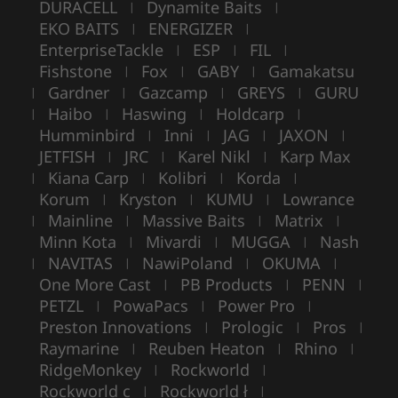
DURACELL
Dynamite Baits
|
|
EKO BAITS
ENERGIZER
|
|
EnterpriseTackle
ESP
FIL
|
|
|
Fishstone
Fox
GABY
Gamakatsu
|
|
|
Gardner
Gazcamp
GREYS
GURU
|
|
|
|
Haibo
Haswing
Holdcarp
|
|
|
|
Humminbird
Inni
JAG
JAXON
|
|
|
|
JETFISH
JRC
Karel Nikl
Karp Max
|
|
|
Kiana Carp
Kolibri
Korda
|
|
|
|
Korum
Kryston
KUMU
Lowrance
|
|
|
Mainline
Massive Baits
Matrix
|
|
|
|
Minn Kota
Mivardi
MUGGA
Nash
|
|
|
NAVITAS
NawiPoland
OKUMA
|
|
|
|
One More Cast
PB Products
PENN
|
|
|
PETZL
PowaPacs
Power Pro
|
|
|
Preston Innovations
Prologic
Pros
|
|
|
Raymarine
Reuben Heaton
Rhino
|
|
|
RidgeMonkey
Rockworld
|
|
Rockworld c
Rockworld ł
|
|