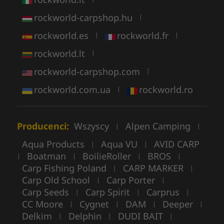
rockworld-carpshop.hu
|
rockworld.es
rockworld.fr
|
|
rockworld.lt
|
rockworld-carpshop.com
|
rockworld.com.ua
rockworld.ro
|
Producenci:
Wszyscy
Alpen Camping
|
|
Aqua Products
Aqua VU
AVID CARP
|
|
Boatman
BoilieRoller
BROS
|
|
|
|
Carp Fishing Poland
CARP MARKER
|
|
Carp Old School
Carp Porter
|
|
Carp Seeds
Carp Spirit
Carprus
|
|
|
CC Moore
Cygnet
DAM
Deeper
|
|
|
|
Delkim
Delphin
DUDI BAIT
|
|
|