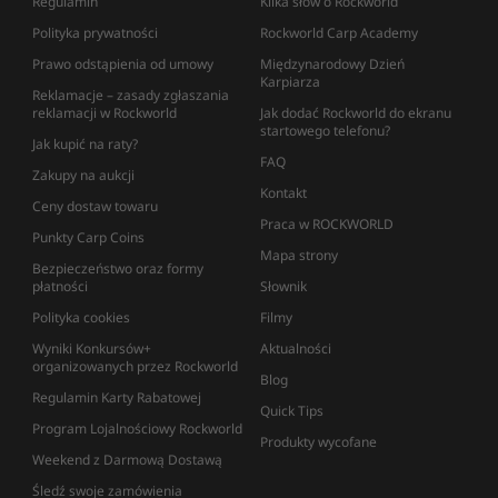
Regulamin
Kilka słów o Rockworld
Polityka prywatności
Rockworld Carp Academy
Prawo odstąpienia od umowy
Międzynarodowy Dzień
Karpiarza
Reklamacje – zasady zgłaszania
reklamacji w Rockworld
Jak dodać Rockworld do ekranu
startowego telefonu?
Jak kupić na raty?
FAQ
Zakupy na aukcji
Kontakt
Ceny dostaw towaru
Praca w ROCKWORLD
Punkty Carp Coins
Mapa strony
Bezpieczeństwo oraz formy
płatności
Słownik
Polityka cookies
Filmy
Wyniki Konkursów+
Aktualności
organizowanych przez Rockworld
Blog
Regulamin Karty Rabatowej
Quick Tips
Program Lojalnościowy Rockworld
Produkty wycofane
Weekend z Darmową Dostawą
Śledź swoje zamówienia