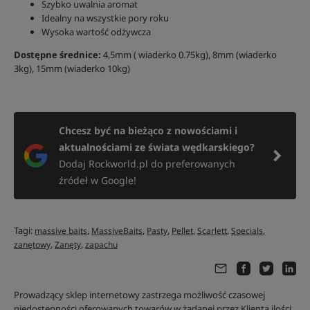
Szybko uwalnia aromat
Idealny na wszystkie pory roku
Wysoka wartość odżywcza
Dostępne średnice:
4,5mm ( wiaderko 0.75kg), 8mm (wiaderko
3kg), 15mm (wiaderko 10kg)
Chcesz być na bieżąco z nowościami i
aktualnościami ze świata wędkarskiego?
Dodaj Rockworld.pl do preferowanych
źródeł w Google!
Tagi:
,
,
,
,
,
,
massive baits
MassiveBaits
Pasty
Pellet
Scarlett
Specials
,
,
zanętowy
Zanęty
zapachu
Prowadzący sklep internetowy zastrzega możliwość czasowej
niedostępności oferowanych towarów w żądanej przez Klienta ilości,