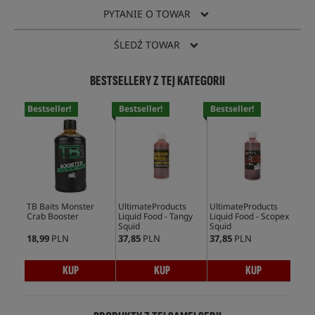
PYTANIE O TOWAR
ŚLEDŹ TOWAR
BESTSELLERY Z TEJ KATEGORII
Bestseller!
Bestseller!
Bestseller!
Bes
TB Baits Monster
UltimateProducts
UltimateProducts
Mas
Crab Booster
Liquid Food - Tangy
Liquid Food - Scopex
Ami
Squid
Squid
18,99
PLN
37,85
PLN
37,85
PLN
128
KUP
KUP
KUP