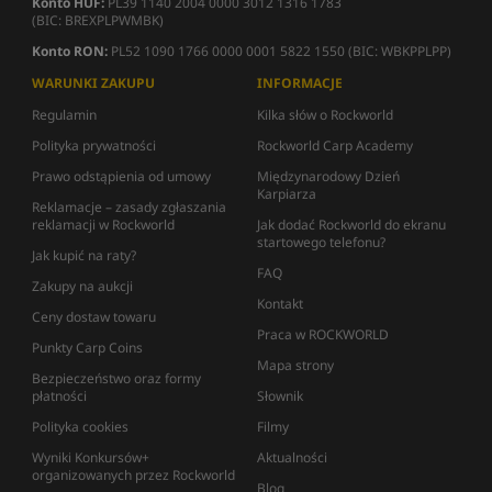
Konto HUF:
PL39 1140 2004 0000 3012 1316 1783
(BIC: BREXPLPWMBK)
Konto RON:
PL52 1090 1766 0000 0001 5822 1550 (BIC: WBKPPLPP)
WARUNKI ZAKUPU
INFORMACJE
Regulamin
Kilka słów o Rockworld
Polityka prywatności
Rockworld Carp Academy
Prawo odstąpienia od umowy
Międzynarodowy Dzień
Karpiarza
Reklamacje – zasady zgłaszania
reklamacji w Rockworld
Jak dodać Rockworld do ekranu
startowego telefonu?
Jak kupić na raty?
FAQ
Zakupy na aukcji
Kontakt
Ceny dostaw towaru
Praca w ROCKWORLD
Punkty Carp Coins
Mapa strony
Bezpieczeństwo oraz formy
płatności
Słownik
Polityka cookies
Filmy
Wyniki Konkursów+
Aktualności
organizowanych przez Rockworld
Blog