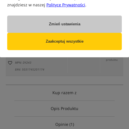
znajdziesz w naszej
Polityce Prywatności
.
Zmień ustawienia
tylko produkty na
"naszym magazynie"
(część opcji mogła zostać ukryta przez wybrany sposób filtrowania)
Zaakceptuj wszystkie
Opcja
Cena PLN
Ilość
44.99
Standard
Brak
produktu
MPN: DY243
EAN: 5031745201174
Kup razem z
Opis Produktu
Opinie (1)