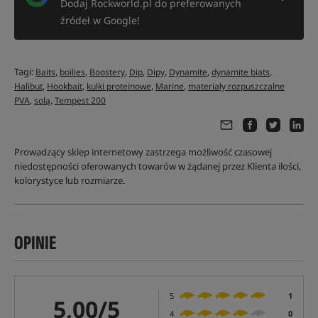
Dodaj Rockworld.pl do preferowanych
źródeł w Google!
Tagi:
,
,
,
,
,
,
,
Baits
boilies
Boostery
Dip
Dipy
Dynamite
dynamite biats
,
,
,
,
Halibut
Hookbait
kulki proteinowe
Marine
materiały rozpuszczalne
,
,
PVA
solą
Tempest 200
Prowadzący sklep internetowy zastrzega możliwość czasowej
niedostępności oferowanych towarów w żądanej przez Klienta ilości,
kolorystyce lub rozmiarze.
OPINIE
5
1
5,00/5
4
0