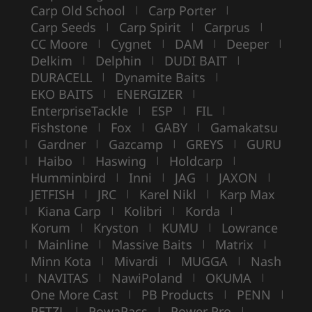
Carp Old School
Carp Porter
|
|
Carp Seeds
Carp Spirit
Carprus
|
|
|
CC Moore
Cygnet
DAM
Deeper
|
|
|
|
Delkim
Delphin
DUDI BAIT
|
|
|
DURACELL
Dynamite Baits
|
|
EKO BAITS
ENERGIZER
|
|
EnterpriseTackle
ESP
FIL
|
|
|
Fishstone
Fox
GABY
Gamakatsu
|
|
|
Gardner
Gazcamp
GREYS
GURU
|
|
|
|
Haibo
Haswing
Holdcarp
|
|
|
|
Humminbird
Inni
JAG
JAXON
|
|
|
|
JETFISH
JRC
Karel Nikl
Karp Max
|
|
|
Kiana Carp
Kolibri
Korda
|
|
|
|
Korum
Kryston
KUMU
Lowrance
|
|
|
Mainline
Massive Baits
Matrix
|
|
|
|
Minn Kota
Mivardi
MUGGA
Nash
|
|
|
NAVITAS
NawiPoland
OKUMA
|
|
|
|
One More Cast
PB Products
PENN
|
|
|
PETZL
PowaPacs
Power Pro
|
|
|