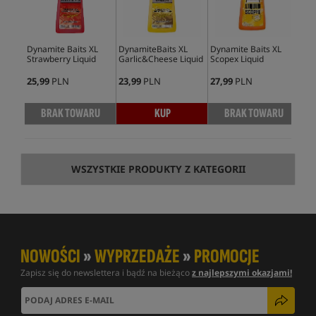
Dynamite Baits XL
DynamiteBaits XL
Dynamite Baits XL
Dyn
Strawberry Liquid
Garlic&Cheese Liquid
Scopex Liquid
Wor
25,99
PLN
23,99
PLN
27,99
PLN
26,
BRAK TOWARU
KUP
BRAK TOWARU
WSZYSTKIE PRODUKTY Z KATEGORII
NOWOŚCI
»
WYPRZEDAŻE
»
PROMOCJE
Zapisz się do newslettera i bądź na bieżąco
z najlepszymi okazjami!