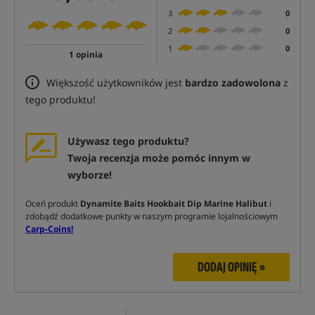
3
0
2
0
1
0
1 opinia
Większość użytkowników jest
bardzo zadowolona
z
tego produktu!
Używasz tego produktu?
Twoja recenzja może pomóc innym w
wyborze!
Oceń produkt
Dynamite Baits Hookbait Dip Marine Halibut
i
zdobądź dodatkowe punkty w naszym programie lojalnościowym
Carp-Coins!
DODAJ OPINIĘ »