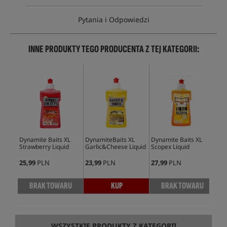
Pytania i Odpowiedzi
INNE PRODUKTY TEGO PRODUCENTA Z TEJ KATEGORII:
Dynamite Baits XL
DynamiteBaits XL
Dynamite Baits XL
Dyn
Strawberry Liquid
Garlic&Cheese Liquid
Scopex Liquid
Wor
25,99
PLN
23,99
PLN
27,99
PLN
26,
BRAK TOWARU
KUP
BRAK TOWARU
WSZYSTKIE PRODUKTY Z KATEGORII