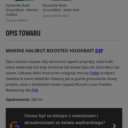
Dynamite Baits
Dynamite Baits
Groundbait - Marine
Groundbait - Robin Red
Halibut
Zanęta Robin Red
Zanęta Halibut
OPIS TOWARU
MARINE HALIBUT BOOSTED HOOKBAIT
DIP
Dipu możesz używac aby wzmocnić zapach przynęty, zalać kulki
które zwietrzały lub były mrożone lub dodać dipu do Stick Mixu lub
ziaren. Ciekawy efekt można też osiągnąć mocząc
Pellet
w dipie:)
Zawiera te same składniki i flawory jak w gamie granulatów. Nowy
przepis, teraz z dodatkiem Green Lipped Mussel i Liver Powder.
Bezpieczny dla
PVA
.
Opakowanie:
200 ml
Chcesz być na bieżąco z nowościami i
aktualnościami ze świata wędkarskiego?