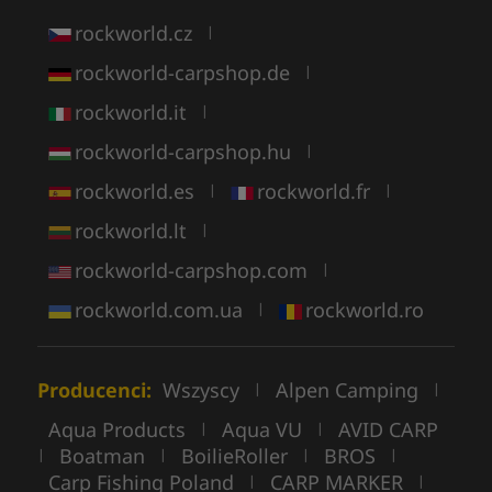
rockworld.cz
|
rockworld-carpshop.de
|
rockworld.it
|
rockworld-carpshop.hu
|
rockworld.es
rockworld.fr
|
|
rockworld.lt
|
rockworld-carpshop.com
|
rockworld.com.ua
rockworld.ro
|
Producenci:
Wszyscy
Alpen Camping
|
|
Aqua Products
Aqua VU
AVID CARP
|
|
Boatman
BoilieRoller
BROS
|
|
|
|
Carp Fishing Poland
CARP MARKER
|
|