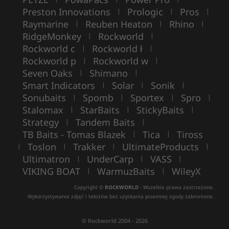
Preston Innovations
Prologic
Pros
|
|
|
Raymarine
Reuben Heaton
Rhino
|
|
|
RidgeMonkey
Rockworld
|
|
Rockworld c
Rockworld ł
|
|
Rockworld p
Rockworld w
|
|
Seven Oaks
Shimano
|
|
Smart Indicators
Solar
Sonik
|
|
|
Sonubaits
Spomb
Sportex
Spro
|
|
|
|
Stalomax
StarBaits
StickyBaits
|
|
|
Strategy
Tandem Baits
|
|
TB Baits - Tomas Blazek
Tica
Tiross
|
|
Toslon
Trakker
UltimateProducts
|
|
|
|
Ultimatron
UnderCarp
VASS
|
|
|
VIKING BOAT
WarmuzBaits
WileyX
|
|
Copyright ©
ROCKWORLD
- Wszelkie prawa zastrzeżone.
Wykorzystywanie zdjęć i tekstów bez uzyskania pisemnej zgody zabronione.
© Rockworld 2004 - 2026