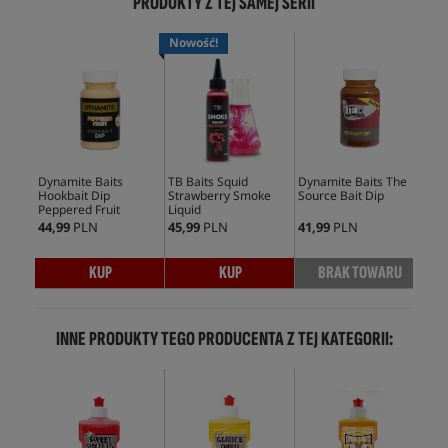
PRODUKTY Z TEJ SAMEJ SERII
Nowość!
Dynamite Baits
TB Baits Squid
Dynamite Baits The
Dyn
Hookbait Dip
Strawberry Smoke
Source Bait Dip
Att
Peppered Fruit
Liquid
hyd
Com
44,99
PLN
45,99
PLN
41,99
PLN
64,
KUP
KUP
BRAK TOWARU
INNE PRODUKTY TEGO PRODUCENTA Z TEJ KATEGORII: