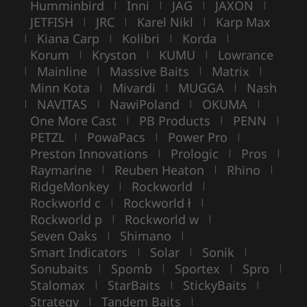
Humminbird
Inni
JAG
JAXON
|
|
|
|
JETFISH
JRC
Karel Nikl
Karp Max
|
|
|
Kiana Carp
Kolibri
Korda
|
|
|
|
Korum
Kryston
KUMU
Lowrance
|
|
|
Mainline
Massive Baits
Matrix
|
|
|
|
Minn Kota
Mivardi
MUGGA
Nash
|
|
|
NAVITAS
NawiPoland
OKUMA
|
|
|
|
One More Cast
PB Products
PENN
|
|
|
PETZL
PowaPacs
Power Pro
|
|
|
Preston Innovations
Prologic
Pros
|
|
|
Raymarine
Reuben Heaton
Rhino
|
|
|
RidgeMonkey
Rockworld
|
|
Rockworld c
Rockworld ł
|
|
Rockworld p
Rockworld w
|
|
Seven Oaks
Shimano
|
|
Smart Indicators
Solar
Sonik
|
|
|
Sonubaits
Spomb
Sportex
Spro
|
|
|
|
Stalomax
StarBaits
StickyBaits
|
|
|
Strategy
Tandem Baits
|
|