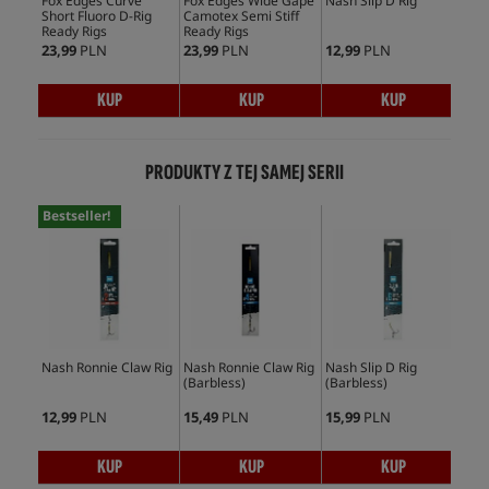
Fox Edges Curve
Fox Edges Wide Gape
Nash Slip D Rig
Kor
Short Fluoro D-Rig
Camotex Semi Stiff
Sec
Ready Rigs
Ready Rigs
23,99
PLN
23,99
PLN
12,99
PLN
24,
KUP
KUP
KUP
PRODUKTY Z TEJ SAMEJ SERII
Bestseller!
Nash Ronnie Claw Rig
Nash Ronnie Claw Rig
Nash Slip D Rig
Nas
(Barbless)
(Barbless)
12,99
PLN
15,49
PLN
15,99
PLN
13,
KUP
KUP
KUP