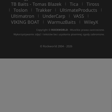
TB Baits - Tomas Blazek
Tica
Tiross
|
|
Toslon
Trakker
UltimateProducts
|
|
|
|
Ultimatron
UnderCarp
VASS
|
|
|
VIKING BOAT
WarmuzBaits
WileyX
|
|
Copyright ©
ROCKWORLD
- Wszelkie prawa zastrzeżone.
Wykorzystywanie zdjęć i tekstów bez uzyskania pisemnej zgody zabronione.
© Rockworld 2004 - 2026