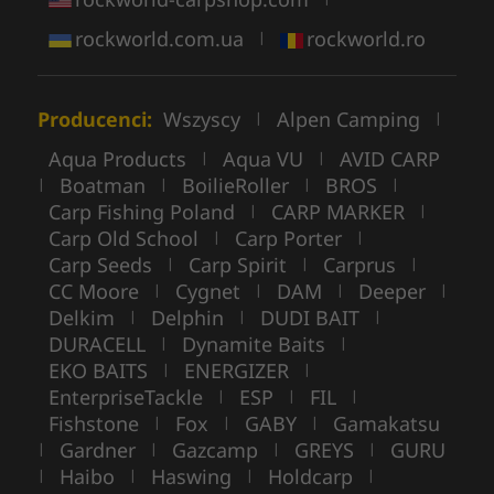
rockworld.com.ua
rockworld.ro
|
Producenci:
Wszyscy
Alpen Camping
|
|
Aqua Products
Aqua VU
AVID CARP
|
|
Boatman
BoilieRoller
BROS
|
|
|
|
Carp Fishing Poland
CARP MARKER
|
|
Carp Old School
Carp Porter
|
|
Carp Seeds
Carp Spirit
Carprus
|
|
|
CC Moore
Cygnet
DAM
Deeper
|
|
|
|
Delkim
Delphin
DUDI BAIT
|
|
|
DURACELL
Dynamite Baits
|
|
EKO BAITS
ENERGIZER
|
|
EnterpriseTackle
ESP
FIL
|
|
|
Fishstone
Fox
GABY
Gamakatsu
|
|
|
Gardner
Gazcamp
GREYS
GURU
|
|
|
|
Haibo
Haswing
Holdcarp
|
|
|
|