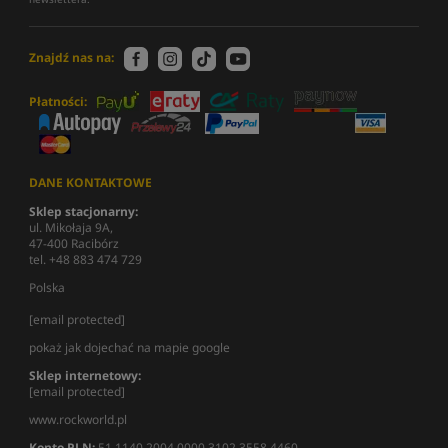
Znajdź nas na:
Płatności:
DANE KONTAKTOWE
Sklep stacjonarny:
ul. Mikołaja 9A,
47-400 Racibórz
tel. +48 883 474 729
Polska
[email protected]
pokaż jak dojechać na mapie google
Sklep internetowy:
[email protected]
www.rockworld.pl
Konto PLN:
51 1140 2004 0000 3102 3558 4460