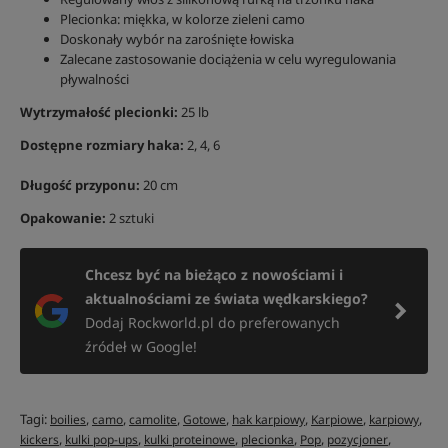
Plecionka: miękka, w kolorze zieleni camo
Doskonały wybór na zarośnięte łowiska
Zalecane zastosowanie dociążenia w celu wyregulowania
pływalności
Wytrzymałość plecionki:
25 lb
Dostępne rozmiary haka:
2, 4, 6
Długość przyponu:
20 cm
Opakowanie:
2 sztuki
Chcesz być na bieżąco z nowościami i
aktualnościami ze świata wędkarskiego?
Dodaj Rockworld.pl do preferowanych
źródeł w Google!
Tagi:
,
,
,
,
,
,
,
boilies
camo
camolite
Gotowe
hak karpiowy
Karpiowe
karpiowy
,
,
,
,
,
,
kickers
kulki pop-ups
kulki proteinowe
plecionka
Pop
pozycjoner