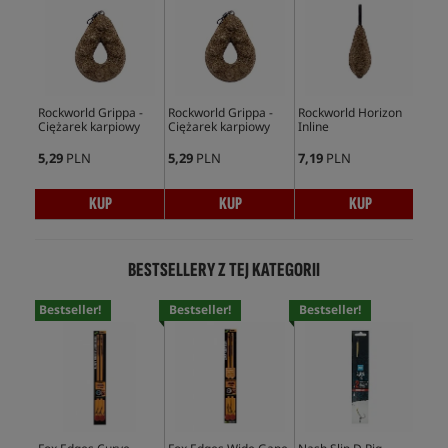
Rockworld Grippa -
Rockworld Grippa -
Rockworld Horizon
Und
Ciężarek karpiowy
Ciężarek karpiowy
Inline
do 
5,29
PLN
5,29
PLN
7,19
PLN
3,8
KUP
KUP
KUP
BESTSELLERY Z TEJ KATEGORII
Bestseller!
Bestseller!
Bestseller!
Bes