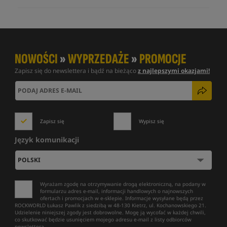
NOWOŚCI
»
WYPRZEDAŻE
»
PROMOCJE
Zapisz się do newslettera i bądź na bieżąco
z najlepszymi okazjami!
Zapisz się
Wypisz się
Język komunikacji
Wyrażam zgodę na otrzymywanie drogą elektroniczną, na podany w
formularzu adres e-mail, informacji handlowych o najnowszych
ofertach i promocjach w e-sklepie. Informacje wysyłane będą przez
ROCKWORLD Łukasz Pawlik z siedzibą w 48-130 Kietrz, ul. Kochanowskiego 21.
Udzielenie niniejszej zgody jest dobrowolne. Mogę ją wycofać w każdej chwili,
co skutkować będzie usunięciem mojego adresu e-mail z listy odbiorców
newslettera.