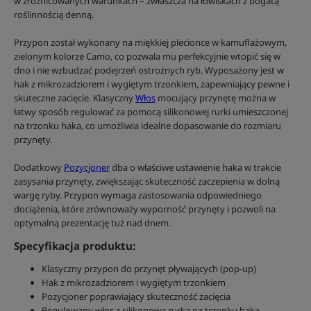
w zróżnicowanych warunkach – zwłaszcza na łowiskach z bogatą
roślinnością denną.
Przypon został wykonany na miękkiej plecionce w kamuflażowym,
zielonym kolorze Camo, co pozwala mu perfekcyjnie wtopić się w
dno i nie wzbudzać podejrzeń ostrożnych ryb. Wyposażony jest w
hak z mikrozadziorem i wygiętym trzonkiem, zapewniający pewne i
skuteczne zacięcie. Klasyczny
Włos
mocujący przynętę można w
łatwy sposób regulować za pomocą silikonowej rurki umieszczonej
na trzonku haka, co umożliwia idealne dopasowanie do rozmiaru
przynęty.
Dodatkowy
Pozycjoner
dba o właściwe ustawienie haka w trakcie
zasysania przynęty, zwiększając skuteczność zaczepienia w dolną
wargę ryby. Przypon wymaga zastosowania odpowiedniego
dociążenia, które zrównoważy wyporność przynęty i pozwoli na
optymalną prezentację tuż nad dnem.
Specyfikacja produktu:
Klasyczny przypon do przynęt pływających (pop-up)
Hak z mikrozadziorem i wygiętym trzonkiem
Pozycjoner poprawiający skuteczność zacięcia
Regulowany włos z silikonową rurką na trzonku haka