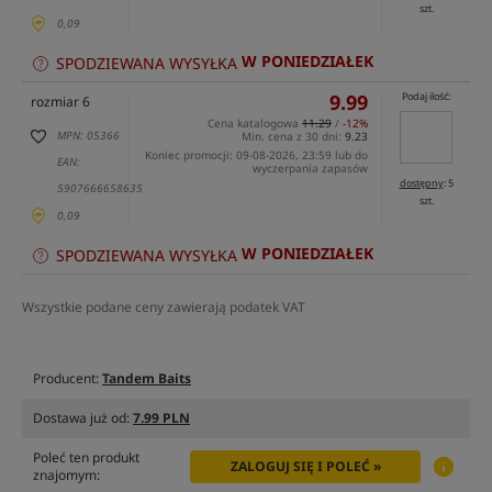
szt.
0,09
W PONIEDZIAŁEK
SPODZIEWANA WYSYŁKA
9.99
Podaj ilość:
rozmiar 6
Cena katalogowa
11.29
/
-12%
MPN: 05366
Min. cena z 30 dni:
9.23
Koniec promocji: 09-08-2026, 23:59 lub do
EAN:
wyczerpania zapasów
dostępny
: 5
5907666658635
szt.
0,09
W PONIEDZIAŁEK
SPODZIEWANA WYSYŁKA
Wszystkie podane ceny zawierają podatek VAT
Producent:
Tandem Baits
Dostawa już od:
7.99 PLN
Poleć ten produkt
ZALOGUJ SIĘ I POLEĆ »
znajomym: