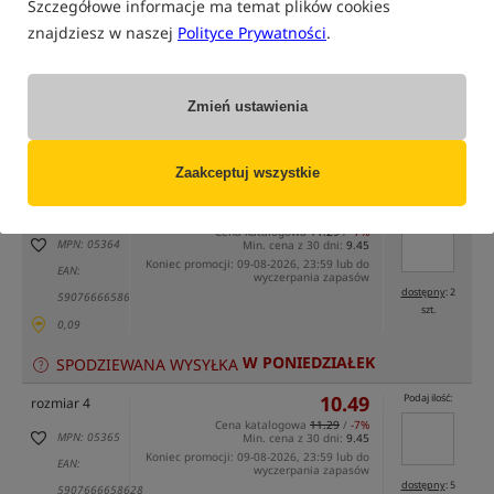
Szczegółowe informacje ma temat plików cookies
znajdziesz w naszej
Polityce Prywatności
.
Zmień ustawienia
tylko produkty na
"naszym magazynie"
(część opcji mogła zostać ukryta przez wybrany sposób filtrowania)
Opcja
Cena PLN
Ilość
Zaakceptuj wszystkie
10.49
Podaj ilość:
rozmiar 2
Cena katalogowa
11.29
/
-7%
MPN: 05364
Min. cena z 30 dni:
9.45
Koniec promocji: 09-08-2026, 23:59 lub do
EAN:
wyczerpania zapasów
dostępny
: 2
5907666658611
szt.
0,09
W PONIEDZIAŁEK
SPODZIEWANA WYSYŁKA
10.49
Podaj ilość:
rozmiar 4
Cena katalogowa
11.29
/
-7%
MPN: 05365
Min. cena z 30 dni:
9.45
Koniec promocji: 09-08-2026, 23:59 lub do
EAN:
wyczerpania zapasów
dostępny
: 5
5907666658628