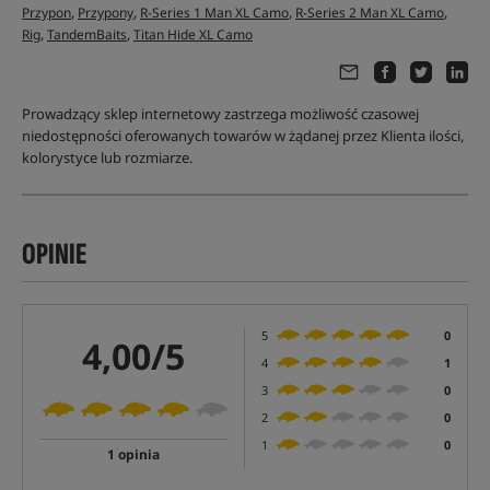
,
,
,
,
Przypon
Przypony
R-Series 1 Man XL Camo
R-Series 2 Man XL Camo
,
,
Rig
TandemBaits
Titan Hide XL Camo
Prowadzący sklep internetowy zastrzega możliwość czasowej
niedostępności oferowanych towarów w żądanej przez Klienta ilości,
kolorystyce lub rozmiarze.
OPINIE
5
0
4,00/5
4
1
3
0
2
0
1
0
1 opinia