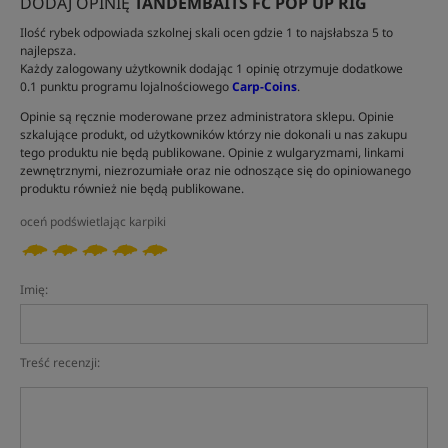
DODAJ OPINIĘ
TANDEMBAITS FC POP UP RIG
Ilość rybek odpowiada szkolnej skali ocen gdzie 1 to najsłabsza 5 to
najlepsza.
Każdy zalogowany użytkownik dodając 1 opinię otrzymuje dodatkowe
0.1 punktu programu lojalnościowego
Carp-Coins
.
Opinie są ręcznie moderowane przez administratora sklepu. Opinie
szkalujące produkt, od użytkowników którzy nie dokonali u nas zakupu
tego produktu nie będą publikowane. Opinie z wulgaryzmami, linkami
zewnętrznymi, niezrozumiałe oraz nie odnoszące się do opiniowanego
produktu również nie będą publikowane.
oceń podświetlając karpiki
Imię:
Treść recenzji: