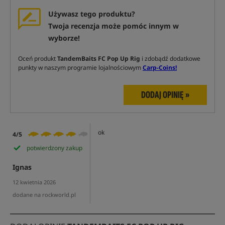
Używasz tego produktu?
Twoja recenzja może pomóc innym w
wyborze!
Oceń produkt
TandemBaits FC Pop Up Rig
i zdobądź dodatkowe
punkty w naszym programie lojalnościowym
Carp-Coins!
DODAJ OPINIĘ »
ok
4/5
potwierdzony zakup
Ignas
12 kwietnia 2026
dodane na rockworld.pl