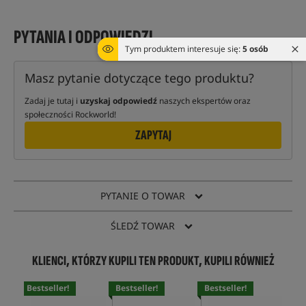
PYTANIA I ODPOWIEDZI
Tym produktem interesuje się:
5 osób
Masz pytanie dotyczące tego produktu?
Zadaj je tutaj i
uzyskaj odpowiedź
naszych ekspertów oraz
społeczności Rockworld!
ZAPYTAJ
PYTANIE O TOWAR
ŚLEDŹ TOWAR
KLIENCI, KTÓRZY KUPILI TEN PRODUKT, KUPILI RÓWNIEŻ
Bestseller!
Bestseller!
Bestseller!
Bes