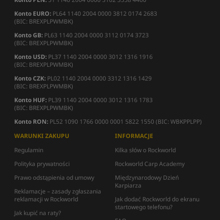
Konto EURO:
PL64 1140 2004 0000 3812 0174 2683
(BIC: BREXPLPWMBK)
Konto GB:
PL63 1140 2004 0000 3112 0174 3723
(BIC: BREXPLPWMBK)
Konto USD:
PL37 1140 2004 0000 3012 1316 1916
(BIC: BREXPLPWMBK)
Konto CZK:
PL02 1140 2004 0000 3312 1316 1429
(BIC: BREXPLPWMBK)
Konto HUF:
PL39 1140 2004 0000 3012 1316 1783
(BIC: BREXPLPWMBK)
Konto RON:
PL52 1090 1766 0000 0001 5822 1550 (BIC: WBKPPLPP)
WARUNKI ZAKUPU
INFORMACJE
Regulamin
Kilka słów o Rockworld
Polityka prywatności
Rockworld Carp Academy
Prawo odstąpienia od umowy
Międzynarodowy Dzień
Karpiarza
Reklamacje – zasady zgłaszania
reklamacji w Rockworld
Jak dodać Rockworld do ekranu
startowego telefonu?
Jak kupić na raty?