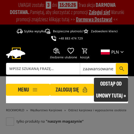
UWAGA! zostało:
3
dni
15:26:25
Trwa akcja
DARMOWA
DOSTAWA.
Pamiętaj, aby skorzystać z promocji
Zaloguj się!
Warunki
promocji znajdziesz klikając tutaj >>
Darmowa Dostawa!
<<
Szybka wysyłka
Bezpieczne płatności
Zadowoleni klienci
+48 883 474 729
PLN
śledzenie
ulubione
koszyk
zaawansowane
ODSTĄP OD
MENU
ZALOGUJ SIĘ
UMOWY TUTAJ »
ROCKWORLD
Wędkarstwo Karpiowe
Odzież karpiowa i wyposażenie osobiste
tylko produkty na
"naszym magazynie"