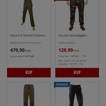
Aqua F12 Torrent Trousers
Fox LW Camo Joggers
Spodnie przeciwdeszczowe
Lekkie spodnie
479,90
129,99
PLN
PLN
otrzymujesz
4,47 pkt
Cena kat.:
157,49
/ -17%
Min. cena z 30 dni przed
obniżką: 138.99 / -6%
KUP
KUP
Nowość!