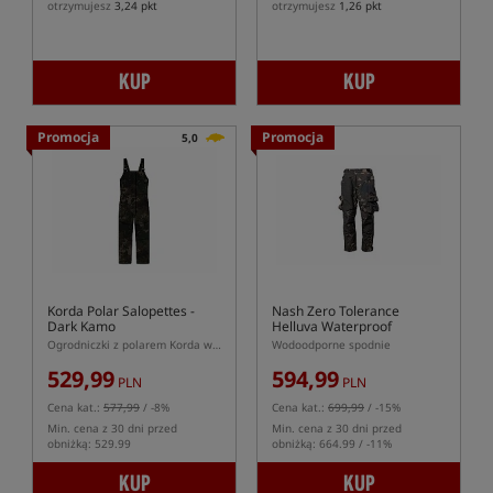
otrzymujesz
3,24 pkt
otrzymujesz
1,26 pkt
KUP
KUP
Promocja
Promocja
5,0
Korda Polar Salopettes -
Nash Zero Tolerance
Dark Kamo
Helluva Waterproof
Trousers CAMO
Ogrodniczki z polarem Korda w kolorze oliwkowym
Wodoodporne spodnie
529,99
594,99
PLN
PLN
Cena kat.:
577,99
/ -8%
Cena kat.:
699,99
/ -15%
Min. cena z 30 dni przed
Min. cena z 30 dni przed
obniżką: 529.99
obniżką: 664.99 / -11%
KUP
KUP