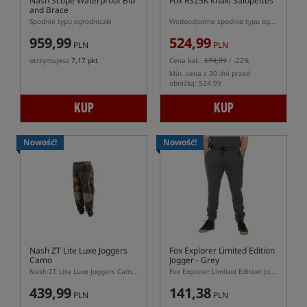
Nash Scope Waterproof Bib
Fox RS25K Khaki Salopettes
and Brace
Spodnie typu ogrodniczki
Wodoodporne spodnie typu ogrodniczki w kolorze khaki
959,99
524,99
PLN
PLN
otrzymujesz
7,17 pkt
Cena kat.:
674,99
/ -22%
Min. cena z 30 dni przed
obniżką: 524.99
KUP
KUP
Nowość!
Nowość!
Nash ZT Lite Luxe Joggers
Fox Explorer Limited Edition
Camo
Jogger - Grey
Nash ZT Lite Luxe Joggers Camo – lekkie spodnie karpiowe na lato
Fox Explorer Limited Edition Jogger Grey – joggery charcoal marl z grafiką Explorer
439,99
141,38
PLN
PLN