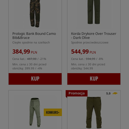
Prologic Bank Bound Camo
Korda Drykore Over Trouser
Bib&Brace
- Dark Olive
Ciepłe spodnie na szelkach
Spodnie przeciwdeszczowe
384,99
544,99
PLN
PLN
Cena kat.:
487,00
/ -21%
Cena kat.:
594,99
/ -8%
Min. cena z 30 dni przed
Min. cena z 30 dni przed
obniżką: 399.99 / -4%
obniżką: 544.99
KUP
KUP
Promocja
5,0
KONKURS+