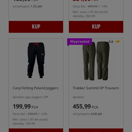
otrzymujesz
1,52 pkt
Cena kat.:
449,99
/ -14%
Min. cena z 30 dni przed
obniżką: 359.99
KUP
KUP
Wyprzedaż
5,0
Carp Fishing Poland Joggers
Trakker Summit XP Trousers
Spodnie typu joggers CFP
Spodnie
199,99
455,99
PLN
PLN
Cena kat.:
238,99
/ -16%
otrzymujesz
4,08 pkt
Min. cena z 30 dni przed
obniżką: 199.99