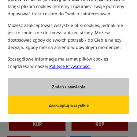
Dzięki plikom cookies możemy zrozumieć Twoje potrzeby i
dopasować treść reklam do Twoich zainteresowań.
Możesz zaakceptować wszystkie pliki cookies, jednak nie
Promocja
jest to konieczne do korzystania ze strony. Możesz
dostosować zgody do swoich potrzeb - do Ciebie należy
decyzja. Zgody można zmienić w dowolnym momencie.
Szczegółowe informacje ma temat plików cookies
znajdziesz w naszej
Polityce Prywatności
.
RidgeMonkey APEarel
Nash Zero Tolerance
ThermaPro Heavyweight
Helluva Waterproof Bib and
Joggers - Green
Brace CAMO
Spodnie typu joggers
Wodoodporne, ocieplane ogrodniczki
Zmień ustawienia
232,99
844,99
PLN
PLN
otrzymujesz
2,55 pkt
Cena kat.:
999,99
/ -16%
Zaakceptuj wszystkie
Min. cena z 30 dni przed
obniżką: 959.99 / -12%
KUP
KUP