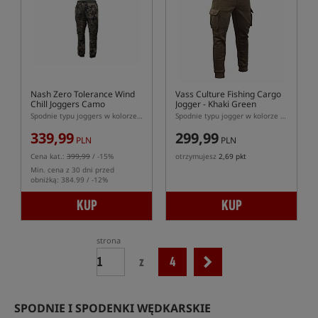
Nash Zero Tolerance Wind
Vass Culture Fishing Cargo
Chill Joggers Camo
Jogger - Khaki Green
Spodnie typu joggers w kolorze kamuflażu
Spodnie typu jogger w kolorze khaki
339,99
299,99
PLN
PLN
Cena kat.:
399,99
/ -15%
otrzymujesz
2,69 pkt
Min. cena z 30 dni przed
obniżką: 384.99 / -12%
KUP
KUP
strona
z
4
SPODNIE I SPODENKI WĘDKARSKIE