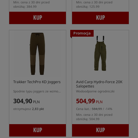
Min. cena z 30 dni przed
Min. cena z 30 dni przed
obniżką: 384.99
obniżką: 125.99
KUP
KUP
Promocja
Trakker TechPro KD Joggers
Avid Carp Hydro-Force 20K
Salopettes
Spodnie typu joggers ze wzmocnieniami
Wodoodporne ogrodniczki
304,90
504,99
PLN
PLN
otrzymujesz
2,83 pkt
Cena kat.:
584,99
/ -14%
Min. cena z 30 dni przed
obniżką: 504.99
KUP
KUP