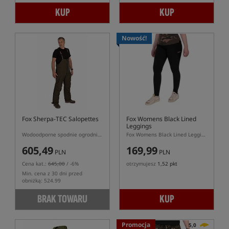
KUP
KUP
Nowość!
Fox Sherpa-TEC Salopettes
Fox Womens Black Lined
Leggings
Wodoodporne spodnie ogrodniczki
Fox Womens Black Lined Leggings – damskie czarne legginsy termiczne z mikropolarem
605,49
169,99
PLN
PLN
Cena kat.:
645,00
/ -6%
otrzymujesz
1,52 pkt
Min. cena z 30 dni przed
obniżką: 524.99
BRAK TOWARU
KUP
Promocja
5,0