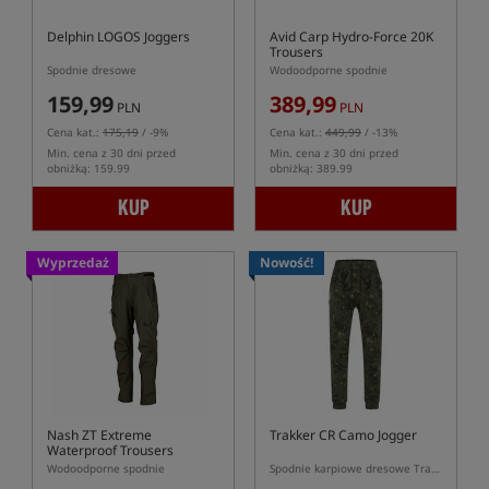
Delphin LOGOS Joggers
Avid Carp Hydro-Force 20K
Trousers
Spodnie dresowe
Wodoodporne spodnie
159,99
389,99
PLN
PLN
Cena kat.:
175,19
/ -9%
Cena kat.:
449,99
/ -13%
Min. cena z 30 dni przed
Min. cena z 30 dni przed
obniżką: 159.99
obniżką: 389.99
KUP
KUP
Wyprzedaż
Nowość!
Nash ZT Extreme
Trakker CR Camo Jogger
Waterproof Trousers
Wodoodporne spodnie
Spodnie karpiowe dresowe Trakker CR Camo Jogger