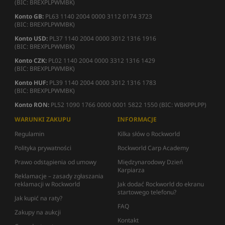
(BIC: BREXPLPWMBK)
Konto GB:
PL63 1140 2004 0000 3112 0174 3723
(BIC: BREXPLPWMBK)
Konto USD:
PL37 1140 2004 0000 3012 1316 1916
(BIC: BREXPLPWMBK)
Konto CZK:
PL02 1140 2004 0000 3312 1316 1429
(BIC: BREXPLPWMBK)
Konto HUF:
PL39 1140 2004 0000 3012 1316 1783
(BIC: BREXPLPWMBK)
Konto RON:
PL52 1090 1766 0000 0001 5822 1550 (BIC: WBKPPLPP)
WARUNKI ZAKUPU
INFORMACJE
Regulamin
Kilka słów o Rockworld
Polityka prywatności
Rockworld Carp Academy
Prawo odstąpienia od umowy
Międzynarodowy Dzień
Karpiarza
Reklamacje – zasady zgłaszania
reklamacji w Rockworld
Jak dodać Rockworld do ekranu
startowego telefonu?
Jak kupić na raty?
FAQ
Zakupy na aukcji
Kontakt