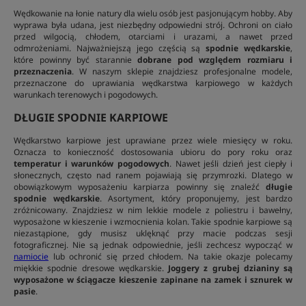
Wędkowanie na łonie natury dla wielu osób jest pasjonującym hobby. Aby
wyprawa była udana, jest niezbędny odpowiedni strój. Ochroni on ciało
przed wilgocią, chłodem, otarciami i urazami, a nawet przed
odmrożeniami. Najważniejszą jego częścią są
spodnie wędkarskie
,
które powinny być starannie
dobrane pod względem rozmiaru i
przeznaczenia
. W naszym sklepie znajdziesz profesjonalne modele,
przeznaczone do uprawiania wędkarstwa karpiowego w każdych
warunkach terenowych i pogodowych.
DŁUGIE SPODNIE KARPIOWE
Wędkarstwo karpiowe jest uprawiane przez wiele miesięcy w roku.
Oznacza to konieczność dostosowania ubioru do pory roku oraz
temperatur i warunków pogodowych
. Nawet jeśli dzień jest ciepły i
słonecznych, często nad ranem pojawiają się przymrozki. Dlatego w
obowiązkowym wyposażeniu karpiarza powinny się znaleźć
długie
spodnie wędkarskie
. Asortyment, który proponujemy, jest bardzo
zróżnicowany. Znajdziesz w nim lekkie modele z poliestru i bawełny,
wyposażone w kieszenie i wzmocnienia kolan. Takie spodnie karpiowe są
niezastąpione, gdy musisz uklęknąć przy macie podczas sesji
fotograficznej. Nie są jednak odpowiednie, jeśli zechcesz wypocząć w
namiocie
lub ochronić się przed chłodem. Na takie okazje polecamy
miękkie spodnie dresowe wędkarskie.
Joggery z grubej dzianiny są
wyposażone w ściągacze kieszenie zapinane na zamek i sznurek w
pasie
.