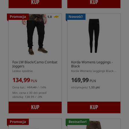
KUP
KUP
Promocja
Nowość!
5,0
Fox LW Black/Camo Combat
Korda Womens Leggings -
Joggers
Black
Lekkie spodnie
Korda Womens Leggings Black – damskie legginsy karpiowe z kieszenią boczną
134,99
169,99
PLN
PLN
Cena kat.:
157,49
/ -14%
otrzymujesz
1,50 pkt
Min. cena z 30 dni przed
obniżką: 138.99 / -3%
KUP
KUP
Promocja
Bestseller!