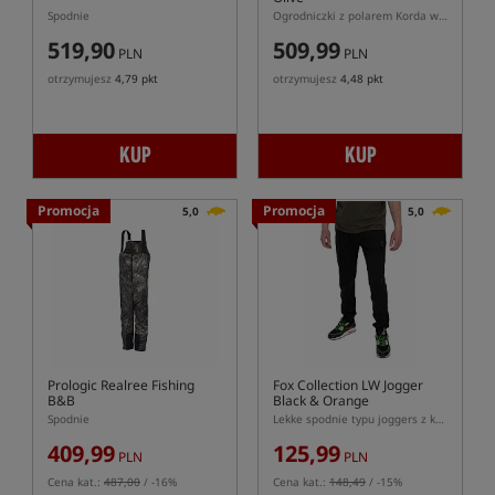
Spodnie
Ogrodniczki z polarem Korda w kolorze oliwkowym
519,90
509,99
PLN
PLN
otrzymujesz
4,79 pkt
otrzymujesz
4,48 pkt
KUP
KUP
Promocja
Promocja
5,0
5,0
Prologic Realree Fishing
Fox Collection LW Jogger
B&B
Black & Orange
Spodnie
Lekke spodnie typu joggers z kolekcji Fox Black & Orange
409,99
125,99
PLN
PLN
Cena kat.:
487,00
/ -16%
Cena kat.:
148,49
/ -15%