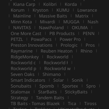
Kiana Carp
Kolibri
Korda
|
|
|
|
Korum
Kryston
KUMU
Lowrance
|
|
|
Mainline
Massive Baits
Matrix
|
|
|
|
Minn Kota
Mivardi
MUGGA
Nash
|
|
|
NAVITAS
NawiPoland
OKUMA
|
|
|
|
One More Cast
PB Products
PENN
|
|
|
PETZL
PowaPacs
Power Pro
|
|
|
Preston Innovations
Prologic
Pros
|
|
|
Raymarine
Reuben Heaton
Rhino
|
|
|
RidgeMonkey
Rockworld
|
|
Rockworld c
Rockworld ł
|
|
Rockworld p
Rockworld w
|
|
Seven Oaks
Shimano
|
|
Smart Indicators
Solar
Sonik
|
|
|
Sonubaits
Spomb
Sportex
Spro
|
|
|
|
Stalomax
StarBaits
StickyBaits
|
|
|
Strategy
Tandem Baits
|
|
TB Baits - Tomas Blazek
Tica
Tiross
|
|
|
|
|
|