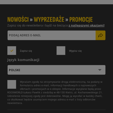
NOWOŚCI
»
WYPRZEDAŻE
»
PROMOCJE
Zapisz się do newslettera i bądź na bieżąco
z najlepszymi okazjami!
Zapisz się
Wypisz się
Język komunikacji
Wyrażam zgodę na otrzymywanie drogą elektroniczną, na podany w
formularzu adres e-mail, informacji handlowych o najnowszych
ofertach i promocjach w e-sklepie. Informacje wysyłane będą przez
ROCKWORLD Łukasz Pawlik z siedzibą w 48-130 Kietrz, ul. Kochanowskiego 21.
Udzielenie niniejszej zgody jest dobrowolne. Mogę ją wycofać w każdej chwili,
co skutkować będzie usunięciem mojego adresu e-mail z listy odbiorców
newslettera.