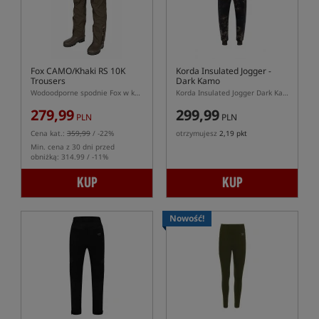
Fox CAMO/Khaki RS 10K
Korda Insulated Jogger -
Trousers
Dark Kamo
Wodoodporne spodnie Fox w kolorze CAMO/Khaki
Korda Insulated Jogger Dark Kamo – ocieplane spodnie karpiowe
279,99
299,99
PLN
PLN
Cena kat.:
359,99
/ -22%
otrzymujesz
2,19 pkt
Min. cena z 30 dni przed
obniżką: 314.99 / -11%
KUP
KUP
Nowość!