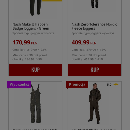
Nash Make It Happen
Nash Zero Tolerance Nordic
Badge Joggers - Green
Fleece Joggers
Spodnie typu jogger w kolorze zielonym
Spodnie typu joggers wykorzystujące materiał polarowy
170,99
409,99
PLN
PLN
Cena kat.:
219,99
/ -22%
Cena kat.:
479,99
/ -15%
Min. cena z 30 dni przed
Min. cena z 30 dni przed
obniżką: 186.99 / -9%
obniżką: 459.99 / -11%
KUP
KUP
Wyprzedaż
Promocja
5,0