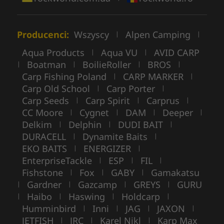
Producenci:
Wszyscy
Alpen Camping
|
|
Aqua Products
Aqua VU
AVID CARP
|
|
Boatman
BoilieRoller
BROS
|
|
|
|
Carp Fishing Poland
CARP MARKER
|
|
Carp Old School
Carp Porter
|
|
Carp Seeds
Carp Spirit
Carprus
|
|
|
CC Moore
Cygnet
DAM
Deeper
|
|
|
|
Delkim
Delphin
DUDI BAIT
|
|
|
DURACELL
Dynamite Baits
|
|
EKO BAITS
ENERGIZER
|
|
EnterpriseTackle
ESP
FIL
|
|
|
Fishstone
Fox
GABY
Gamakatsu
|
|
|
Gardner
Gazcamp
GREYS
GURU
|
|
|
|
Haibo
Haswing
Holdcarp
|
|
|
|
Humminbird
Inni
JAG
JAXON
|
|
|
|
JETFISH
JRC
Karel Nikl
Karp Max
|
|
|