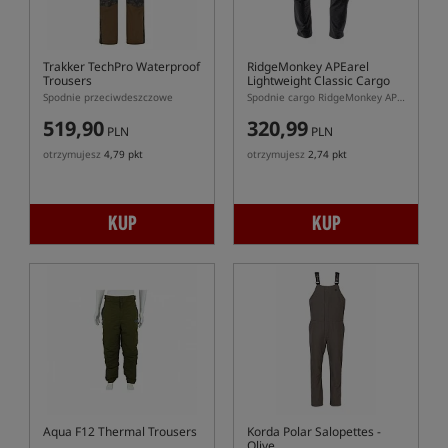
Trakker TechPro Waterproof
RidgeMonkey APEarel
Trousers
Lightweight Classic Cargo
Trousers
Spodnie przeciwdeszczowe
Spodnie cargo RidgeMonkey APEarel Classic Lightweight
519,90
320,99
PLN
PLN
otrzymujesz
4,79 pkt
otrzymujesz
2,74 pkt
KUP
KUP
Aqua F12 Thermal Trousers
Korda Polar Salopettes -
Olive