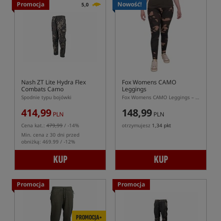
Promocja
Nowość!
5,0
Nash ZT Lite Hydra Flex
Fox Womens CAMO
Combats Camo
Leggings
Spodnie typu bojówki
Fox Womens CAMO Leggings – damskie legginsy Fox CAMO z kieszeniami
414,99
148,99
PLN
PLN
Cena kat.:
479,99
/ -14%
otrzymujesz
1,34 pkt
Min. cena z 30 dni przed
obniżką: 469.99 / -12%
KUP
KUP
Promocja
Promocja
PROMOCJA+