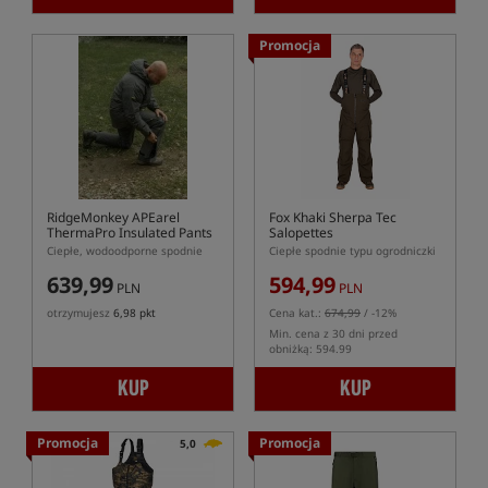
Promocja
RidgeMonkey APEarel
Fox Khaki Sherpa Tec
ThermaPro Insulated Pants
Salopettes
Ciepłe, wodoodporne spodnie
Ciepłe spodnie typu ogrodniczki
639,99
594,99
PLN
PLN
otrzymujesz
6,98 pkt
Cena kat.:
674,99
/ -12%
Min. cena z 30 dni przed
obniżką: 594.99
KUP
KUP
Promocja
Promocja
5,0