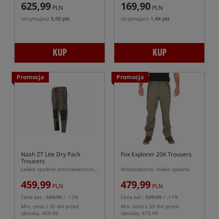
625,99
169,90
PLN
PLN
otrzymujesz
5,00 pkt
otrzymujesz
1,44 pkt
KUP
KUP
Promocja
Promocja
Nash ZT Lite Dry Pack
Fox Explorer 20K Trousers
Trousers
Lekkie spodnie przeciwdeszczowe
Wodoodporne, lekkie spodnie
459,99
479,99
PLN
PLN
Cena kat.:
529,99
/ -13%
Cena kat.:
539,99
/ -11%
Min. cena z 30 dni przed
Min. cena z 30 dni przed
obniżką: 459.99
obniżką: 479.99