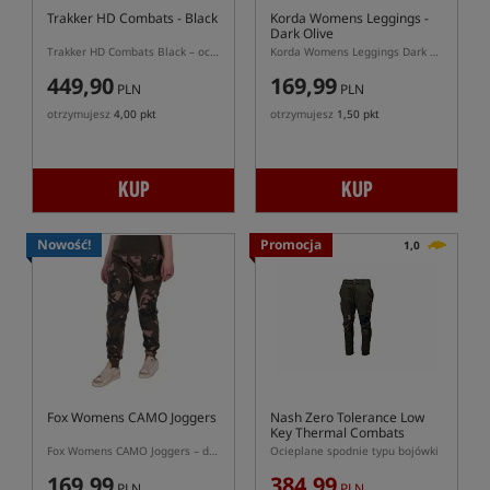
Trakker HD Combats - Black
Korda Womens Leggings -
Dark Olive
Trakker HD Combats Black – ocieplane spodnie karpiowe z mikropolarem
Korda Womens Leggings Dark Olive – damskie legginsy karpiowe w kolorze ciemnej oliwki
449,90
169,99
PLN
PLN
otrzymujesz
4,00 pkt
otrzymujesz
1,50 pkt
KUP
KUP
Nowość!
Promocja
1,0
Fox Womens CAMO Joggers
Nash Zero Tolerance Low
Key Thermal Combats
Fox Womens CAMO Joggers – damskie spodnie dresowe Fox CAMO
Ocieplane spodnie typu bojówki
169,99
384,99
PLN
PLN