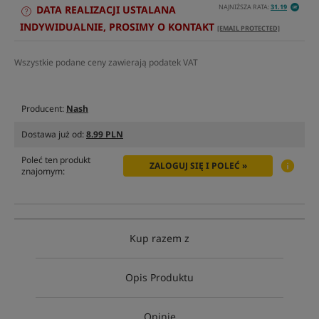
NAJNIŻSZA RATA:
31.19
DATA REALIZACJI USTALANA
INDYWIDUALNIE, PROSIMY O KONTAKT
[EMAIL PROTECTED]
Wszystkie podane ceny zawierają podatek VAT
Producent:
Nash
Dostawa już od:
8.99 PLN
Poleć ten produkt
ZALOGUJ SIĘ I POLEĆ »
znajomym:
Kup razem z
Opis Produktu
Opinie