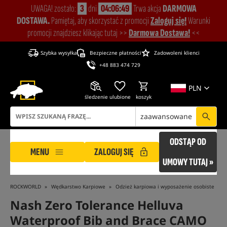
UWAGA! zostało:
3
dni
04:06:48
Trwa akcja
DARMOWA
DOSTAWA.
Pamiętaj, aby skorzystać z promocji
Zaloguj się!
Warunki
promocji znajdziesz klikając tutaj >>
Darmowa Dostawa!
<<
Szybka wysyłka
Bezpieczne płatności
Zadowoleni klienci
+48 883 474 729
PLN
śledzenie
ulubione
koszyk
zaawansowane
ODSTĄP OD
MENU
ZALOGUJ SIĘ
UMOWY TUTAJ »
ROCKWORLD
Wędkarstwo Karpiowe
Odzież karpiowa i wyposażenie osobiste
Nash Zero Tolerance Helluva
Waterproof Bib and Brace CAMO