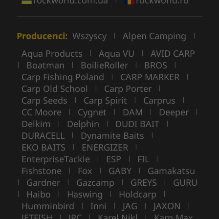
Producenci:
Wszyscy
Alpen Camping
|
|
Aqua Products
Aqua VU
AVID CARP
|
|
Boatman
BoilieRoller
BROS
|
|
|
|
Carp Fishing Poland
CARP MARKER
|
|
Carp Old School
Carp Porter
|
|
Carp Seeds
Carp Spirit
Carprus
|
|
|
CC Moore
Cygnet
DAM
Deeper
|
|
|
|
Delkim
Delphin
DUDI BAIT
|
|
|
DURACELL
Dynamite Baits
|
|
EKO BAITS
ENERGIZER
|
|
EnterpriseTackle
ESP
FIL
|
|
|
Fishstone
Fox
GABY
Gamakatsu
|
|
|
Gardner
Gazcamp
GREYS
GURU
|
|
|
|
Haibo
Haswing
Holdcarp
|
|
|
|
Humminbird
Inni
JAG
JAXON
|
|
|
|
JETFISH
JRC
Karel Nikl
Karp Max
|
|
|