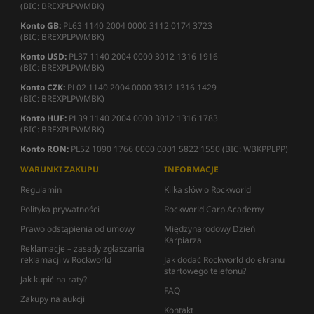
(BIC: BREXPLPWMBK)
Konto GB:
PL63 1140 2004 0000 3112 0174 3723
(BIC: BREXPLPWMBK)
Konto USD:
PL37 1140 2004 0000 3012 1316 1916
(BIC: BREXPLPWMBK)
Konto CZK:
PL02 1140 2004 0000 3312 1316 1429
(BIC: BREXPLPWMBK)
Konto HUF:
PL39 1140 2004 0000 3012 1316 1783
(BIC: BREXPLPWMBK)
Konto RON:
PL52 1090 1766 0000 0001 5822 1550 (BIC: WBKPPLPP)
WARUNKI ZAKUPU
INFORMACJE
Regulamin
Kilka słów o Rockworld
Polityka prywatności
Rockworld Carp Academy
Prawo odstąpienia od umowy
Międzynarodowy Dzień
Karpiarza
Reklamacje – zasady zgłaszania
reklamacji w Rockworld
Jak dodać Rockworld do ekranu
startowego telefonu?
Jak kupić na raty?
FAQ
Zakupy na aukcji
Kontakt