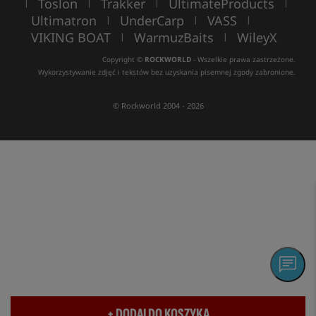
Toslon
Trakker
UltimateProducts
|
|
|
|
Ultimatron
UnderCarp
VASS
|
|
|
VIKING BOAT
WarmuzBaits
WileyX
|
|
Copyright ©
ROCKWORLD
- Wszelkie prawa zastrzeżone.
Wykorzystywanie zdjęć i tekstów bez uzyskania pisemnej zgody zabronione.
© Rockworld 2004 - 2026
+ DODAJ DO KOSZYKA