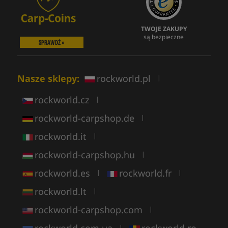
TWOJE ZAKUPY
są bezpieczne
SPRAWDŹ »
Nasze sklepy:
rockworld.pl
|
rockworld.cz
|
rockworld-carpshop.de
|
rockworld.it
|
rockworld-carpshop.hu
|
rockworld.es
rockworld.fr
|
|
rockworld.lt
|
rockworld-carpshop.com
|
rockworld.com.ua
rockworld.ro
|