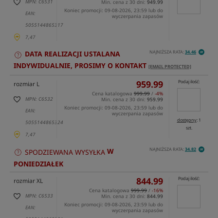
MPN: C6531
Min. cena z 30 dni:
949.99
Koniec promocji: 09-08-2026, 23:59 lub do
EAN:
wyczerpania zapasów
5055144865317
7,47
NAJNIŻSZA RATA:
34.46
DATA REALIZACJI USTALANA
INDYWIDUALNIE, PROSIMY O KONTAKT
[EMAIL PROTECTED]
959.99
Podaj ilość:
rozmiar L
Cena katalogowa
999.99
/
-4%
MPN: C6532
Min. cena z 30 dni:
959.99
Koniec promocji: 09-08-2026, 23:59 lub do
EAN:
wyczerpania zapasów
dostępny
: 1
5055144865324
szt.
7,47
NAJNIŻSZA RATA:
34.82
W
SPODZIEWANA WYSYŁKA
PONIEDZIAŁEK
844.99
Podaj ilość:
rozmiar XL
Cena katalogowa
999.99
/
-16%
MPN: C6533
Min. cena z 30 dni:
844.99
Koniec promocji: 09-08-2026, 23:59 lub do
EAN:
wyczerpania zapasów