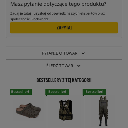
Masz pytanie dotyczące tego produktu?
Zadaj je tutaj i
uzyskaj odpowiedź
naszych ekspertów oraz
społeczności Rockworld!
ZAPYTAJ
PYTANIE O TOWAR
ŚLEDŹ TOWAR
BESTSELLERY Z TEJ KATEGORII
Bestseller!
Bestseller!
Bestseller!
Bes