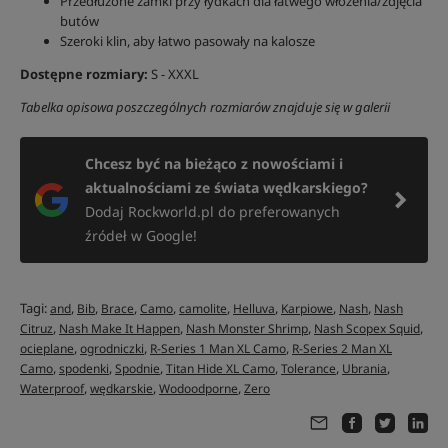
Przedłużone zamki przy łydkach dla łatwego włożenia/zdjęcia
butów
Szeroki klin, aby łatwo pasowały na kalosze
Dostępne rozmiary:
S - XXXL
Tabelka opisowa poszczególnych rozmiarów znajduje się w galerii
Chcesz być na bieżąco z nowościami i
aktualnościami ze świata wędkarskiego?
Dodaj Rockworld.pl do preferowanych
źródeł w Google!
Tagi:
,
,
,
,
,
,
,
,
and
Bib
Brace
Camo
camolite
Helluva
Karpiowe
Nash
Nash
,
,
,
,
Citruz
Nash Make It Happen
Nash Monster Shrimp
Nash Scopex Squid
,
,
,
ocieplane
ogrodniczki
R-Series 1 Man XL Camo
R-Series 2 Man XL
,
,
,
,
,
,
Camo
spodenki
Spodnie
Titan Hide XL Camo
Tolerance
Ubrania
,
,
,
Waterproof
wędkarskie
Wodoodporne
Zero