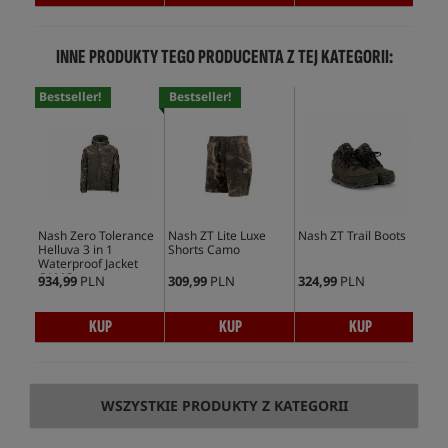
INNE PRODUKTY TEGO PRODUCENTA Z TEJ KATEGORII:
Bestseller!
Bestseller!
Nash Zero Tolerance
Nash ZT Lite Luxe
Nash ZT Trail Boots
Nas
Helluva 3 in 1
Shorts Camo
Win
Waterproof Jacket
Ca
CAMO
934,99
PLN
309,99
PLN
324,99
PLN
409
KUP
KUP
KUP
WSZYSTKIE PRODUKTY Z KATEGORII