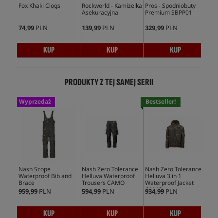
Fox Khaki Clogs
Rockworld - Kamizelka
Pros - Spodniobuty
Fox
Asekuracyjna
Premium SBPP01
Sli
74,99
PLN
139,99
PLN
329,99
PLN
81,
KUP
KUP
KUP
PRODUKTY Z TEJ SAMEJ SERII
Wyprzedaż
Bestseller!
Nash Scope
Nash Zero Tolerance
Nash Zero Tolerance
Nas
Waterproof Bib and
Helluva Waterproof
Helluva 3 in 1
Air
Brace
Trousers CAMO
Waterproof Jacket
CAMO
959,99
PLN
594,99
PLN
934,99
PLN
384
KUP
KUP
KUP