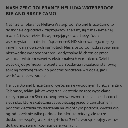
NASH ZERO TOLERANCE HELLUVA WATERPROOF
BIB AND BRACE CAMO
Nash Zero Tolerance Helluva Waterproof Bib and Brace Camo to
doskonałe ogrodniczki zaprojektowane z myślą o maksymalnej
trwałości i wygodzie dla wymagających wędkarzy. Dzięki
wykorzystaniu materiału Aquasense® HD, stosowanego między
innymi w najnowszych namiotach Nash, te ogrodniczki zapewniają
niezawodną wodoodporność i oddychalność, chroniąc przed
wilgocią i wiatrem nawet w ekstremalnych warunkach. Dzięki
wysokiej odporności na przetarcia, rozdarcia i przebicia, stanowią
solidną ochronę zarówno podczas brodzenia w wodzie, jak i
wędrówek przez zarośla.
Helluva Bib and Brace Camo wyróżnia się wygodnymi funkcjami Zero
Tolerance, takimi jak wewnętrzne kieszenie na ręce wyściełane
ciepłym polarem Sherpa, neoprenowe wzmocnienia na kolanach i
siedzisku, które skutecznie zabezpieczają przed przemakaniem
podczas klęczenia czy siedzenia na wilgotnym podłożu. Wysoki krój
ogrodniczek nie tylko podnosi komfort termiczny, ale także
doskonale współgra z kurtką Helluva 3 w 1, tworząc spójny zestaw
do trudnych warunków atmosferycznych.