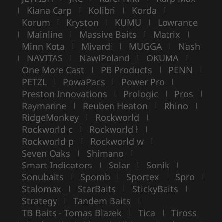
Kiana Carp
Kolibri
Korda
|
|
|
|
Korum
Kryston
KUMU
Lowrance
|
|
|
Mainline
Massive Baits
Matrix
|
|
|
|
Minn Kota
Mivardi
MUGGA
Nash
|
|
|
NAVITAS
NawiPoland
OKUMA
|
|
|
|
One More Cast
PB Products
PENN
|
|
|
PETZL
PowaPacs
Power Pro
|
|
|
Preston Innovations
Prologic
Pros
|
|
|
Raymarine
Reuben Heaton
Rhino
|
|
|
RidgeMonkey
Rockworld
|
|
Rockworld c
Rockworld ł
|
|
Rockworld p
Rockworld w
|
|
Seven Oaks
Shimano
|
|
Smart Indicators
Solar
Sonik
|
|
|
Sonubaits
Spomb
Sportex
Spro
|
|
|
|
Stalomax
StarBaits
StickyBaits
|
|
|
Strategy
Tandem Baits
|
|
TB Baits - Tomas Blazek
Tica
Tiross
|
|