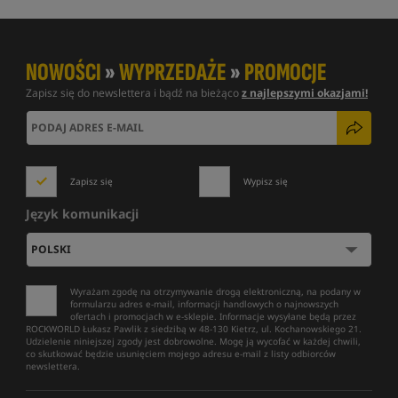
NOWOŚCI
»
WYPRZEDAŻE
»
PROMOCJE
Zapisz się do newslettera i bądź na bieżąco
z najlepszymi okazjami!
Zapisz się
Wypisz się
Język komunikacji
Wyrażam zgodę na otrzymywanie drogą elektroniczną, na podany w
formularzu adres e-mail, informacji handlowych o najnowszych
ofertach i promocjach w e-sklepie. Informacje wysyłane będą przez
ROCKWORLD Łukasz Pawlik z siedzibą w 48-130 Kietrz, ul. Kochanowskiego 21.
Udzielenie niniejszej zgody jest dobrowolne. Mogę ją wycofać w każdej chwili,
co skutkować będzie usunięciem mojego adresu e-mail z listy odbiorców
newslettera.