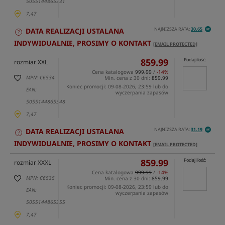
5055144865331
7,47
NAJNIŻSZA RATA:
30.65
DATA REALIZACJI USTALANA
INDYWIDUALNIE, PROSIMY O KONTAKT
[EMAIL PROTECTED]
859.99
Podaj ilość:
rozmiar XXL
Cena katalogowa
999.99
/
-14%
MPN: C6534
Min. cena z 30 dni:
859.99
Koniec promocji: 09-08-2026, 23:59 lub do
EAN:
wyczerpania zapasów
5055144865348
7,47
NAJNIŻSZA RATA:
31.19
DATA REALIZACJI USTALANA
INDYWIDUALNIE, PROSIMY O KONTAKT
[EMAIL PROTECTED]
859.99
Podaj ilość:
rozmiar XXXL
Cena katalogowa
999.99
/
-14%
MPN: C6535
Min. cena z 30 dni:
859.99
Koniec promocji: 09-08-2026, 23:59 lub do
EAN:
wyczerpania zapasów
5055144865355
7,47