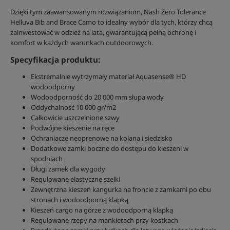
Dzięki tym zaawansowanym rozwiązaniom, Nash Zero Tolerance
Helluva Bib and Brace Camo to idealny wybór dla tych, którzy chcą
zainwestować w odzież na lata, gwarantującą pełną ochronę i
komfort w każdych warunkach outdoorowych.
Specyfikacja produktu:
Ekstremalnie wytrzymały materiał Aquasense® HD
wodoodporny
Wodoodporność do 20 000 mm słupa wody
Oddychalność 10 000 gr/m2
Całkowicie uszczelnione szwy
Podwójne kieszenie na ręce
Ochraniacze neoprenowe na kolana i siedzisko
Dodatkowe zamki boczne do dostępu do kieszeni w
spodniach
Długi zamek dla wygody
Regulowane elastyczne szelki
Zewnętrzna kieszeń kangurka na froncie z zamkami po obu
stronach i wodoodporną klapką
Kieszeń cargo na górze z wodoodporną klapką
Regulowane rzepy na mankietach przy kostkach