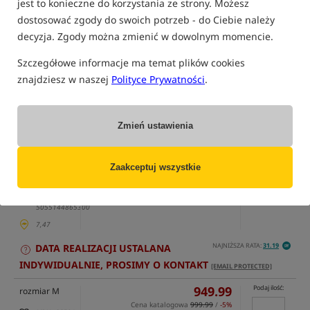
jest to konieczne do korzystania ze strony. Możesz
dostosować zgody do swoich potrzeb - do Ciebie należy
decyzja. Zgody można zmienić w dowolnym momencie.
Szczegółowe informacje ma temat plików cookies
znajdziesz w naszej
Polityce Prywatności
.
tylko produkty na
"naszym magazynie"
(część opcji mogła zostać ukryta przez wybrany sposób filtrowania)
Zmień ustawienia
Opcja
Cena PLN
Ilość
859.99
Podaj ilość:
rozmiar S
Cena katalogowa
999.99
/
-14%
Zaakceptuj wszystkie
MPN: C6530
Min. cena z 30 dni:
859.99
Koniec promocji: 09-08-2026, 23:59 lub do
EAN:
wyczerpania zapasów
5055144865300
7,47
NAJNIŻSZA RATA:
31.19
DATA REALIZACJI USTALANA
INDYWIDUALNIE, PROSIMY O KONTAKT
[EMAIL PROTECTED]
949.99
Podaj ilość:
rozmiar M
Cena katalogowa
999.99
/
-5%