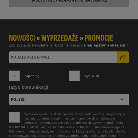
NOWOŚCI
»
WYPRZEDAŻE
»
PROMOCJE
Zapisz się do newslettera i bądź na bieżąco
z najlepszymi okazjami!
Zapisz się
Wypisz się
Język komunikacji
Wyrażam zgodę na otrzymywanie drogą elektroniczną, na podany w
formularzu adres e-mail, informacji handlowych o najnowszych
ofertach i promocjach w e-sklepie. Informacje wysyłane będą przez
ROCKWORLD Łukasz Pawlik z siedzibą w 48-130 Kietrz, ul. Kochanowskiego 21.
Udzielenie niniejszej zgody jest dobrowolne. Mogę ją wycofać w każdej chwili,
co skutkować będzie usunięciem mojego adresu e-mail z listy odbiorców