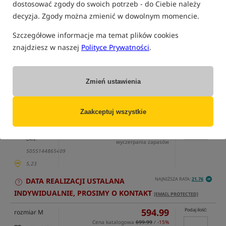
dostosować zgody do swoich potrzeb - do Ciebie należy
decyzja. Zgody można zmienić w dowolnym momencie.
Szczegółowe informacje ma temat plików cookies
znajdziesz w naszej
Polityce Prywatności
.
tylko produkty na
"naszym magazynie"
(część opcji mogła zostać ukryta przez wybrany sposób filtrowania)
Zmień ustawienia
Opcja
Cena PLN
Ilość
599.99
Podaj ilość:
rozmiar S
Zaakceptuj wszystkie
Cena katalogowa
699.99
/
-14%
MPN: C6540
Min. cena z 30 dni:
599.99
Koniec promocji: 09-08-2026, 23:59 lub do
EAN:
wyczerpania zapasów
5055144865409
5,23
NAJNIŻSZA RATA:
21.76
DATA REALIZACJI USTALANA
INDYWIDUALNIE, PROSIMY O KONTAKT
[EMAIL PROTECTED]
594.99
Podaj ilość:
rozmiar M
Cena katalogowa
699.99
/
-15%