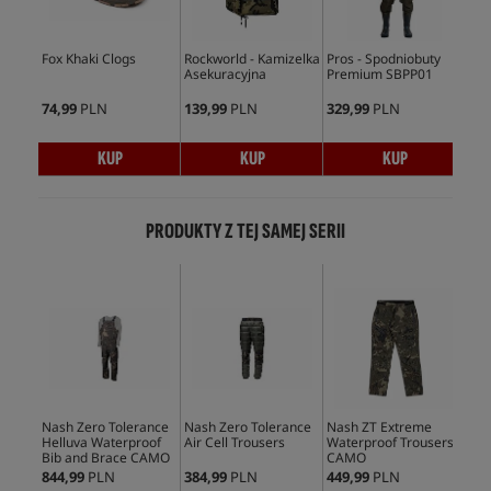
Fox Khaki Clogs
Rockworld - Kamizelka
Pros - Spodniobuty
Fox
Asekuracyjna
Premium SBPP01
Sli
74,99
PLN
139,99
PLN
329,99
PLN
83,
KUP
KUP
KUP
PRODUKTY Z TEJ SAMEJ SERII
Bes
Nash Zero Tolerance
Nash Zero Tolerance
Nash ZT Extreme
Nas
Helluva Waterproof
Air Cell Trousers
Waterproof Trousers
Hel
Bib and Brace CAMO
CAMO
Wat
CA
844,99
PLN
384,99
PLN
449,99
PLN
934