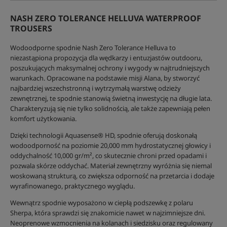
NASH ZERO TOLERANCE HELLUVA WATERPROOF
TROUSERS
Wodoodporne spodnie Nash Zero Tolerance Helluva to
niezastąpiona propozycja dla wędkarzy i entuzjastów outdooru,
poszukujących maksymalnej ochrony i wygody w najtrudniejszych
warunkach. Opracowane na podstawie misji Alana, by stworzyć
najbardziej wszechstronną i wytrzymałą warstwę odzieży
zewnętrznej, te spodnie stanowią świetną inwestycję na długie lata.
Charakteryzują się nie tylko solidnością, ale także zapewniają pełen
komfort użytkowania.
Dzięki technologii Aquasense® HD, spodnie oferują doskonałą
wodoodporność na poziomie 20,000 mm hydrostatycznej głowicy i
oddychalność 10,000 gr/m², co skutecznie chroni przed opadami i
pozwala skórze oddychać. Materiał zewnętrzny wyróżnia się niemal
woskowaną strukturą, co zwiększa odporność na przetarcia i dodaje
wyrafinowanego, praktycznego wyglądu.
Wewnątrz spodnie wyposażono w ciepłą podszewkę z polaru
Sherpa, która sprawdzi się znakomicie nawet w najzimniejsze dni.
Neoprenowe wzmocnienia na kolanach i siedzisku oraz regulowany