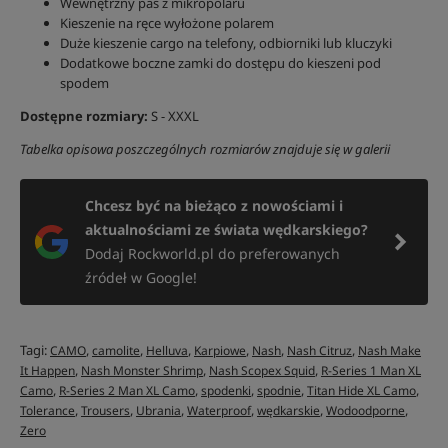
Wewnętrzny pas z mikropolaru
Kieszenie na ręce wyłożone polarem
Duże kieszenie cargo na telefony, odbiorniki lub kluczyki
Dodatkowe boczne zamki do dostępu do kieszeni pod
spodem
Dostępne rozmiary:
S - XXXL
Tabelka opisowa poszczególnych rozmiarów znajduje się w galerii
Chcesz być na bieżąco z nowościami i
aktualnościami ze świata wędkarskiego?
Dodaj Rockworld.pl do preferowanych
źródeł w Google!
Tagi:
,
,
,
,
,
,
CAMO
camolite
Helluva
Karpiowe
Nash
Nash Citruz
Nash Make
,
,
,
It Happen
Nash Monster Shrimp
Nash Scopex Squid
R-Series 1 Man XL
,
,
,
,
,
Camo
R-Series 2 Man XL Camo
spodenki
spodnie
Titan Hide XL Camo
,
,
,
,
,
,
Tolerance
Trousers
Ubrania
Waterproof
wędkarskie
Wodoodporne
Zero