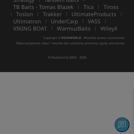
TB Baits - Tomas Blazek
Tica
Tiross
|
|
Toslon
Trakker
UltimateProducts
|
|
|
|
Ultimatron
UnderCarp
VASS
|
|
|
VIKING BOAT
WarmuzBaits
WileyX
|
|
Copyright ©
ROCKWORLD
- Wszelkie prawa zastrzeżone.
Wykorzystywanie zdjęć i tekstów bez uzyskania pisemnej zgody zabronione.
© Rockworld 2004 - 2026