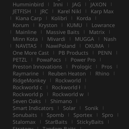
Humminbird
Inni
JAG
JAXON
|
|
|
|
JETFISH
JRC
Karel Nikl
Karp Max
|
|
|
Kiana Carp
Kolibri
Korda
|
|
|
|
Korum
Kryston
KUMU
Lowrance
|
|
|
Mainline
Massive Baits
Matrix
|
|
|
|
Minn Kota
Mivardi
MUGGA
Nash
|
|
|
NAVITAS
NawiPoland
OKUMA
|
|
|
|
One More Cast
PB Products
PENN
|
|
|
PETZL
PowaPacs
Power Pro
|
|
|
Preston Innovations
Prologic
Pros
|
|
|
Raymarine
Reuben Heaton
Rhino
|
|
|
RidgeMonkey
Rockworld
|
|
Rockworld c
Rockworld ł
|
|
Rockworld p
Rockworld w
|
|
Seven Oaks
Shimano
|
|
Smart Indicators
Solar
Sonik
|
|
|
Sonubaits
Spomb
Sportex
Spro
|
|
|
|
Stalomax
StarBaits
StickyBaits
|
|
|
Strategy
Tandem Baits
|
|