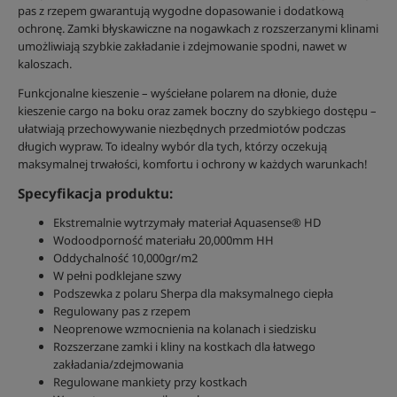
pas z rzepem gwarantują wygodne dopasowanie i dodatkową
ochronę. Zamki błyskawiczne na nogawkach z rozszerzanymi klinami
umożliwiają szybkie zakładanie i zdejmowanie spodni, nawet w
kaloszach.
Funkcjonalne kieszenie – wyściełane polarem na dłonie, duże
kieszenie cargo na boku oraz zamek boczny do szybkiego dostępu –
ułatwiają przechowywanie niezbędnych przedmiotów podczas
długich wypraw. To idealny wybór dla tych, którzy oczekują
maksymalnej trwałości, komfortu i ochrony w każdych warunkach!
Specyfikacja produktu:
Ekstremalnie wytrzymały materiał Aquasense® HD
Wodoodporność materiału 20,000mm HH
Oddychalność 10,000gr/m2
W pełni podklejane szwy
Podszewka z polaru Sherpa dla maksymalnego ciepła
Regulowany pas z rzepem
Neoprenowe wzmocnienia na kolanach i siedzisku
Rozszerzane zamki i kliny na kostkach dla łatwego
zakładania/zdejmowania
Regulowane mankiety przy kostkach