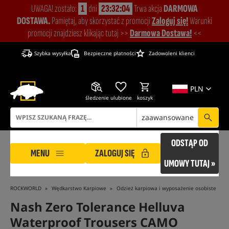
UWAGA! zostało:
1
dni
23:32:03
Trwa akcja
DARMOWA
DOSTAWA.
Pamiętaj, aby skorzystać z promocji
Zaloguj się!
Warunki
promocji znajdziesz klikając tutaj >>
Darmowa Dostawa!
<<
Szybka wysyłka
Bezpieczne płatności
Zadowoleni klienci
PLN
śledzenie
ulubione
koszyk
zaawansowane
ODSTĄP OD
MENU
ZALOGUJ SIĘ
UMOWY TUTAJ »
ROCKWORLD
Wędkarstwo Karpiowe
Odzież karpiowa i wyposażenie osobiste
Nash Zero Tolerance Helluva
Waterproof Trousers CAMO