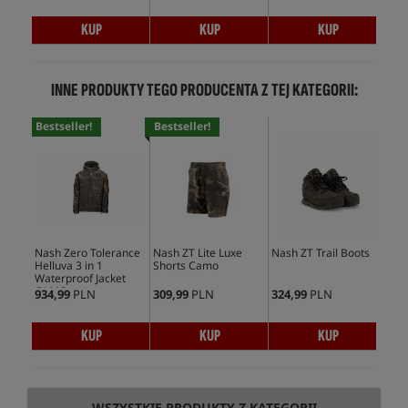
KUP
KUP
KUP
INNE PRODUKTY TEGO PRODUCENTA Z TEJ KATEGORII:
Bestseller!
Bestseller!
Nash Zero Tolerance
Nash ZT Lite Luxe
Nash ZT Trail Boots
Nas
Helluva 3 in 1
Shorts Camo
Win
Waterproof Jacket
Ca
CAMO
934,99
PLN
309,99
PLN
324,99
PLN
409
KUP
KUP
KUP
WSZYSTKIE PRODUKTY Z KATEGORII