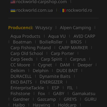
rockworld-carpshop.com
|
rockworld.com.ua
rockworld.ro
|
Producenci:
Wszyscy
Alpen Camping
|
|
Aqua Products
Aqua VU
AVID CARP
|
|
Boatman
BoilieRoller
BROS
|
|
|
|
Carp Fishing Poland
CARP MARKER
|
|
Carp Old School
Carp Porter
|
|
Carp Seeds
Carp Spirit
Carprus
|
|
|
CC Moore
Cygnet
DAM
Deeper
|
|
|
|
Delkim
Delphin
DUDI BAIT
|
|
|
DURACELL
Dynamite Baits
|
|
EKO BAITS
ENERGIZER
|
|
EnterpriseTackle
ESP
FIL
|
|
|
Fishstone
Fox
GABY
Gamakatsu
|
|
|
Gardner
Gazcamp
GREYS
GURU
|
|
|
|
Haibo
Haswing
Holdcarp
|
|
|
|