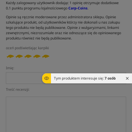
Każdy zalogowany użytkownik dodając 1 opinię otrzymuje dodatkowe
0.1 punktu programu lojalnościowego
Carp-Coins
.
Opinie są ręcznie moderowane przez administratora sklepu. Opinie
szkalujące produkt, od użytkowników którzy nie dokonali u nas zakupu
tego produktu nie będą publikowane. Opinie z wulgaryzmami, linkami
zewnętrznymi, niezrozumiałe oraz nie odnoszące się do opiniowanego
produktu również nie będą publikowane.
oceń podświetlając karpiki
Imię:
Tym produktem interesuje się:
7 osób
Treść recenzji: