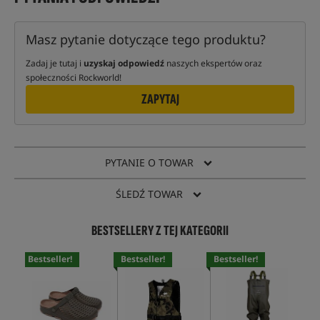
Masz pytanie dotyczące tego produktu?
Zadaj je tutaj i
uzyskaj odpowiedź
naszych ekspertów oraz
społeczności Rockworld!
ZAPYTAJ
PYTANIE O TOWAR
ŚLEDŹ TOWAR
BESTSELLERY Z TEJ KATEGORII
Bestseller!
Bestseller!
Bestseller!
Bes