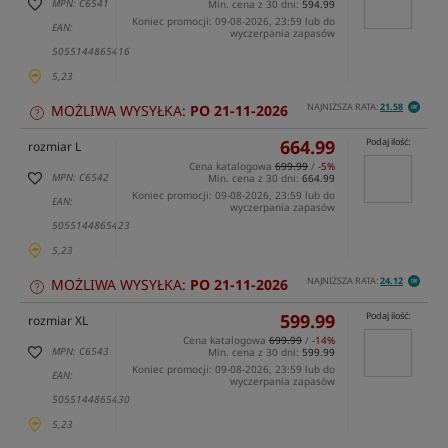
MPN: C6541
Min. cena z 30 dni:
594.99
Koniec promocji: 09-08-2026, 23:59 lub do
EAN:
wyczerpania zapasów
5055144865416
5,23
NAJNIŻSZA RATA:
21.58
MOŻLIWA WYSYŁKA:
PO 21-11-2026
664.99
Podaj ilość:
rozmiar L
Cena katalogowa
699.99
/
-5%
MPN: C6542
Min. cena z 30 dni:
664.99
Koniec promocji: 09-08-2026, 23:59 lub do
EAN:
wyczerpania zapasów
5055144865423
5,23
NAJNIŻSZA RATA:
24.12
MOŻLIWA WYSYŁKA:
PO 21-11-2026
599.99
Podaj ilość:
rozmiar XL
Cena katalogowa
699.99
/
-14%
MPN: C6543
Min. cena z 30 dni:
599.99
Koniec promocji: 09-08-2026, 23:59 lub do
EAN:
wyczerpania zapasów
5055144865430
5,23