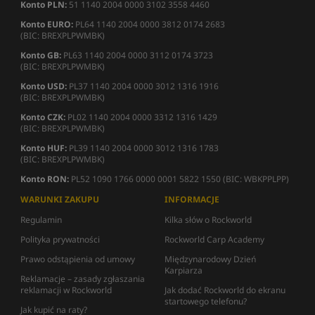
Konto PLN:
51 1140 2004 0000 3102 3558 4460
Konto EURO:
PL64 1140 2004 0000 3812 0174 2683
(BIC: BREXPLPWMBK)
Konto GB:
PL63 1140 2004 0000 3112 0174 3723
(BIC: BREXPLPWMBK)
Konto USD:
PL37 1140 2004 0000 3012 1316 1916
(BIC: BREXPLPWMBK)
Konto CZK:
PL02 1140 2004 0000 3312 1316 1429
(BIC: BREXPLPWMBK)
Konto HUF:
PL39 1140 2004 0000 3012 1316 1783
(BIC: BREXPLPWMBK)
Konto RON:
PL52 1090 1766 0000 0001 5822 1550 (BIC: WBKPPLPP)
WARUNKI ZAKUPU
INFORMACJE
Regulamin
Kilka słów o Rockworld
Polityka prywatności
Rockworld Carp Academy
Prawo odstąpienia od umowy
Międzynarodowy Dzień
Karpiarza
Reklamacje – zasady zgłaszania
reklamacji w Rockworld
Jak dodać Rockworld do ekranu
startowego telefonu?
Jak kupić na raty?