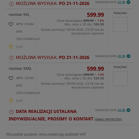
NAJNIŻSZA RATA:
21.76
MOŻLIWA WYSYŁKA:
PO 21-11-2026
599.99
Podaj ilość:
rozmiar XXL
Cena katalogowa
699.99
/
-14%
MPN: C6544
Min. cena z 30 dni:
599.99
Koniec promocji: 09-08-2026, 23:59 lub do
EAN:
wyczerpania zapasów
5055144865447
5,23
NAJNIŻSZA RATA:
21.76
MOŻLIWA WYSYŁKA:
PO 21-11-2026
599.99
Podaj ilość:
rozmiar XXXL
Cena katalogowa
699.99
/
-14%
MPN: C6545
Min. cena z 30 dni:
599.99
Koniec promocji: 09-08-2026, 23:59 lub do
EAN:
wyczerpania zapasów
5055144865454
5,23
NAJNIŻSZA RATA:
21.76
DATA REALIZACJI USTALANA
INDYWIDUALNIE, PROSIMY O KONTAKT
[EMAIL PROTECTED]
Wszystkie podane ceny zawierają podatek VAT